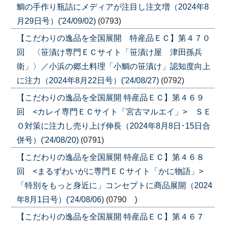
鯛の手作り瓶詰にメディアが注目し注文増（2024年8
月29日号）('24/09/02)
(0793)
【こだわりの逸品を全国展開 特産品ＥＣ】第４７０
回 〈笹漬け専門ＥＣサイト「笹漬け屋 津田孫兵
衛」〉／小浜の郷土料理「小鯛の笹漬け」認知度向上
に注力（2024年8月22日号）('24/08/27)
(0792)
【こだわりの逸品を全国展開 特産品ＥＣ】第４６９
回 <カレイ専門ＥＣサイト「宮古マルエイ」> ＳＥ
Ｏ対策に注力し売り上げ伸長（2024年8月8日･15日合
併号）('24/08/20)
(0791)
【こだわりの逸品を全国展開 特産品ＥＣ】第４６８
回 <まるずわいがに専門ＥＣサイト「かに物語」>
「特別をもっと身近に」コンセプトに商品展開（2024
年8月1日号）('24/08/06)
(0790 )
【こだわりの逸品を全国展開 特産品ＥＣ】第４６７