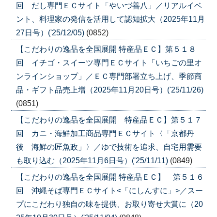
回 だし専門ＥＣサイト「やいづ善八」／リアルイベ
ント、料理家の発信を活用して認知拡大（2025年11月
27日号）('25/12/05)
(0852)
【こだわりの逸品を全国展開 特産品ＥＣ】第５１８
回 イチゴ・スイーツ専門ＥＣサイト「いちごの里オ
ンラインショップ」／ＥＣ専門部署立ち上げ、季節商
品・ギフト品売上増（2025年11月20日号）('25/11/26)
(0851)
【こだわりの逸品を全国展開 特産品ＥＣ】第５１７
回 カニ・海鮮加工商品専門ＥＣサイト〈「京都丹
後 海鮮の匠魚政」〉／ゆで技術を追求、自宅用需要
も取り込む（2025年11月6日号）('25/11/11)
(0849)
【こだわりの逸品を全国展開 特産品ＥＣ】 第５１６
回 沖縄そば専門ＥＣサイト<「にしんすに」>／スー
プにこだわり独自の味を提供、お取り寄せ大賞に（20