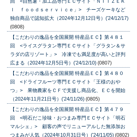
回 <自然薯・加工品専門ＥＣサイト「ＮＩＩＺＥＫ
Ｉ ｆｏｏｄｓｅｒｖｉｃｅ」> チーズケーキなど
独自商品で認知拡大（2024年12月12日号）('24/12/17)
(0808)
【こだわりの逸品を全国展開 特産品ＥＣ】第４８１
回 <ライスグラタン専門ＥＣサイト「グラタン＆サ
ラダの店リゾート」> 冷凍でも満足度が高いと評判
広まる（2024年12月5日号）('24/12/10)
(0807)
【こだわりの逸品を全国展開 特産品ＥＣ】第４８０
回 <ドライフルーツ専門ＥＣサイト「王様のおや
つ」> 果物農家をＣＦで支援し商品化、ＥＣを開始
（2024年11月21日号）('24/11/26)
(0805)
【こだわりの逸品を全国展開 特産品ＥＣ】第４７９
回 <明石だこ珍味・おつまみ専門ＥＣサイト「明石
マルシェ」> 顧客の声でリニューアルした無添加お
つまみが人気（2024年10月31日号）('24/11/05)
(0802)