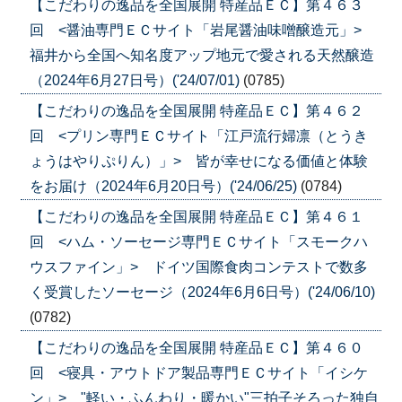
【こだわりの逸品を全国展開 特産品ＥＣ】第４６３
回 <醤油専門ＥＣサイト「岩尾醤油味噌醸造元」>
福井から全国へ知名度アップ地元で愛される天然醸造
（2024年6月27日号）('24/07/01)
(0785)
【こだわりの逸品を全国展開 特産品ＥＣ】第４６２
回 <プリン専門ＥＣサイト「江戸流行婦凛（とうき
ょうはやりぷりん）」> 皆が幸せになる価値と体験
をお届け（2024年6月20日号）('24/06/25)
(0784)
【こだわりの逸品を全国展開 特産品ＥＣ】第４６１
回 <ハム・ソーセージ専門ＥＣサイト「スモークハ
ウスファイン」> ドイツ国際食肉コンテストで数多
く受賞したソーセージ（2024年6月6日号）('24/06/10)
(0782)
【こだわりの逸品を全国展開 特産品ＥＣ】第４６０
回 <寝具・アウトドア製品専門ＥＣサイト「イシケ
ン」> "軽い・ふんわり・暖かい"三拍子そろった独自