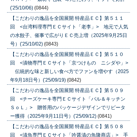
('25/10/06)
(0844)
【こだわりの逸品を全国展開 特産品ＥＣ】第５１１
回 <台湾料理専門ＥＣサイト「老李」> 地元で人気
の水餃子、催事で広がりＥＣ売上増（2025年9月25日
号）('25/10/02)
(0843)
【こだわりの逸品を全国展開 特産品ＥＣ】第５１０
回 <漬物専門ＥＣサイト「京つけもの ニシダや」>
伝統的な味と新しい食べ方でファンを増やす（2025
年9月18日号）('25/09/19)
(0842)
【こだわりの逸品を全国展開 特産品ＥＣ】第５０９
回 <チーズケーキ専門ＥＣサイト「バル＆キッチン
ＳｏＬ」> 贈答用のパッケージデザインでリピータ
ー獲得（2025年9月11日号）('25/09/12)
(0841)
【こだわりの逸品を全国展開 特産品ＥＣ】第５０８
回 <漬魚専門ＥＣサイト「吟醤漬の魚隆商店」> 手