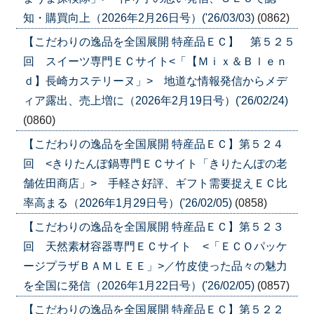
知・購買向上（2026年2月26日号）('26/03/03)
(0862)
【こだわりの逸品を全国展開 特産品ＥＣ】 第５２５
回 スイーツ専門ＥＣサイト<「【Ｍｉｘ＆Ｂｌｅｎ
ｄ】長崎カステリーヌ」> 地道な情報発信からメデ
ィア露出、売上増に（2026年2月19日号）('26/02/24)
(0860)
【こだわりの逸品を全国展開 特産品ＥＣ】第５２４
回 <きりたんぽ鍋専門ＥＣサイト「きりたんぽの老
舗佐田商店」> 手軽さ好評、ギフト需要捉えＥＣ比
率高まる（2026年1月29日号）('26/02/05)
(0858)
【こだわりの逸品を全国展開 特産品ＥＣ】第５２３
回 天然素材容器専門ＥＣサイト <「ＥＣＯパッケ
ージプラザＢＡＭＬＥＥ」>／竹皮使った品々の魅力
を全国に発信（2026年1月22日号）('26/02/05)
(0857)
【こだわりの逸品を全国展開 特産品ＥＣ】第５２２