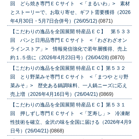
回 どら焼き専門ＥＣサイト <「まるいわ」> 素材
とストーリーで、お取り寄せ、ギフト需要獲得（2026
年4月30日・5月7日合併号）('26/05/12)
(0871)
【こだわりの逸品を全国展開 特産品ＥＣ】 第５３３
回 パンと日用品専門ＥＣサイト <「わざわざオン
ラインストア」> 情報発信強化で若年層獲得、売上
約１.５倍に（2026年4月23日号）('26/04/28)
(0870)
【こだわりの逸品を全国展開 特産品ＥＣ】第５３２
回 とり野菜みそ専門ＥＣサイト <「まつや とり野
菜みそ」> 歴史ある鍋調味料、一人鍋ニーズに応え
売上増（2026年4月16日号）('26/04/21)
(0869)
【こだわりの逸品を全国展開 特産品ＥＣ】第５３１
回 押しずし専門ＥＣサイト <「芝寿し」> 冷凍耐
性技術を確立、金沢の味を全国に届ける（2026年4月9
日号）('26/04/21)
(0868)