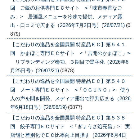
回 ご飯のお供専門ＥＣサイト <「味市春香なご
み」> 居酒屋メニューを冷凍で提供、メディア露
出・口コミで広まる（2026年7月2日号）('26/07/21)
(0
879)
【こだわりの逸品を全国展開 特産品ＥＣ】第５４１
回 かまぼこ専門ＥＣサイト <「吉開のかまぼこ」>
リブランディング奏功、３期目で黒字化（2026年6
月25日号）('26/07/21)
(0878)
【こだわりの逸品を全国展開 特産品ＥＣ】第５４０
回 ノート専門ＥＣサイト <「ＯＧＵＮＯ」> 使う
人の声を聞き開発、メディア露出で評判広まる（2026
年6月18日号）('26/06/19)
(0877)
【こだわりの逸品を全国展開 特産品ＥＣ】第５３８
回 餃子専門ＥＣサイト <「ぎょうざ処亮昌」> 実
店舗と差別化でＥＣ比率向上目指す（2026年6月4日