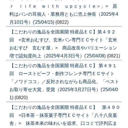
ｒ ｌｉｆｅ ｗｉｔｈ ｕｐｃｙｃｌｅ＞」> 原
料はパンの耳個人・業務用ともに売上伸長（2025年4
月10日号）('25/04/15)
(0822)
【こだわりの逸品を全国展開 特産品ＥＣ】第４９２
回 <玄米おむすび、玄米パン専門ＥＣサイト「玄米
おむすび 玄むす屋」> 商品改良やバリエーション
増で認知度向上（2025年4月3日号）('25/04/08)
(0821)
【こだわりの逸品を全国展開 特産品ＥＣ】 第４９１
回 ローストビーフ・創作フレンチ専門ＥＣサイト
「ノワドココ」／反対されながらも商品化、「ベスト
お取り寄せ大賞」受賞（2025年3月27日号）('25/04/0
1)
(0820)
【こだわりの逸品を全国展開 特産品ＥＣ】 第４９０
回 <日本茶・抹茶菓子専門ＥＣサイト「八十八良葉
舎」> 抹茶本来の味わいを追求、口コミで評判広ま