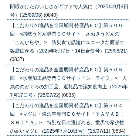
間暇かけたおいしさがギフトで人気に（2025年9月4日
号）('25/09/08)
(0840)
【こだわりの逸品を全国展開 特産品ＥＣ】第５０６
回 <讃岐うどん専門ＥＣサイト さぬきうどんの
「こんぴらや」> 防災食で話題にユニークな商品で
客層広がる（2025年8月7日・14日合併号）('25/08/21)
(0837)
【こだわりの逸品を全国展開 特産品ＥＣ】第５０５
回 <水産加工品専門ＥＣサイト「シーライフ」> 人
気ののどぐろの加工品、返礼品で認知度向上（2025年
7月17日号）('25/07/22)
(0835)
【こだわりの逸品を全国展開 特産品ＥＣ】第５０４
回 <マグロ・海の幸専門ＥＣサイト「ＹＡＭＡＢＩ
ＳＨＩＹＡ」> 特別な日に選ばれる、世界で希少性
の高いマグロ（2025年7月10日号）('25/07/11)
(0834)