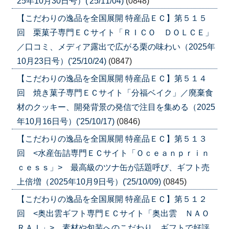
25年10月30日号）('25/11/04)
(0848)
【こだわりの逸品を全国展開 特産品ＥＣ】第５１５
回 栗菓子専門ＥＣサイト「ＲＩＣＯ ＤＯＬＣＥ」
／口コミ、メディア露出で広がる栗の味わい（2025年
10月23日号）('25/10/24)
(0847)
【こだわりの逸品を全国展開 特産品ＥＣ】第５１４
回 焼き菓子専門ＥＣサイト「分福ベイク」／廃棄食
材のクッキー、開発背景の発信で注目を集める（2025
年10月16日号）('25/10/17)
(0846)
【こだわりの逸品を全国展開 特産品ＥＣ】第５１３
回 <水産缶詰専門ＥＣサイト「Ｏｃｅａｎｐｒｉｎ
ｃｅｓｓ」> 最高級のツナ缶が話題呼び、ギフト売
上倍増（2025年10月9日号）('25/10/09)
(0845)
【こだわりの逸品を全国展開 特産品ＥＣ】第５１２
回 <奥出雲ギフト専門ＥＣサイト「奥出雲 ＮＡＯ
ＲＡＩ」> 素材や包装へのこだわり、ギフトで好評