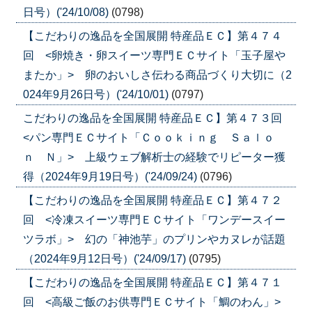
日号）('24/10/08)
(0798)
【こだわりの逸品を全国展開 特産品ＥＣ】第４７４
回 <卵焼き・卵スイーツ専門ＥＣサイト「玉子屋や
またか」> 卵のおいしさ伝わる商品づくり大切に（2
024年9月26日号）('24/10/01)
(0797)
こだわりの逸品を全国展開 特産品ＥＣ】第４７３回
<パン専門ＥＣサイト「Ｃｏｏｋｉｎｇ Ｓａｌｏ
ｎ Ｎ」> 上級ウェブ解析士の経験でリピーター獲
得（2024年9月19日号）('24/09/24)
(0796)
【こだわりの逸品を全国展開 特産品ＥＣ】第４７２
回 <冷凍スイーツ専門ＥＣサイト「ワンデースイー
ツラボ」> 幻の「神池芋」のプリンやカヌレが話題
（2024年9月12日号）('24/09/17)
(0795)
【こだわりの逸品を全国展開 特産品ＥＣ】第４７１
回 <高級ご飯のお供専門ＥＣサイト「鯛のわん」>