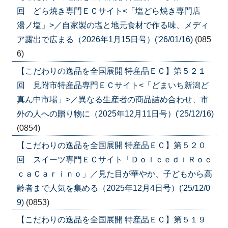
回 どら焼き専門ＥＣサイト<「塩どら焼き専門店
湯ノ塩」>／自家製の塩と地元食材で作る味、メディ
ア露出で広まる（2026年1月15日号）('26/01/16)
(085
6)
【こだわりの逸品を全国展開 特産品ＥＣ】第５２１
回 見附市特産品専門ＥＣサイト<「どまいち新潟ど
真ん中市場」>／異なる生産者の商品詰め合わせ、市
外の人への贈り物に（2025年12月11日号）('25/12/16)
(0854)
【こだわりの逸品を全国展開 特産品ＥＣ】第５２０
回 スイーツ専門ＥＣサイト「ＤｏｌｃｅｄｉＲｏｃ
ｃａＣａｒｉｎｏ」／見た目が華やか、子どもから高
齢者まで人気を集める（2025年12月4日号）('25/12/0
9)
(0853)
【こだわりの逸品を全国展開 特産品ＥＣ】第５１９