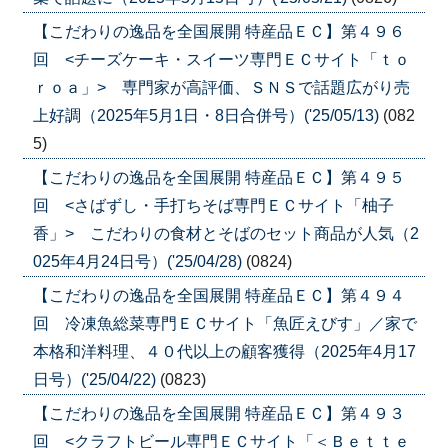
【こだわりの逸品を全国展開 特産品ＥＣ】第４９６
回 <チーズケーキ・スイーツ専門ＥＣサイト「ｔｏ
ｒｏａ」> 専門家が高評価、ＳＮＳで話題広がり売
上好調（2025年5月1日・8日合併号）('25/05/13)
(082
5)
【こだわりの逸品を全国展開 特産品ＥＣ】第４９５
回 <さばずし・手打ちそば専門ＥＣサイト「柚子
香」> こだわりの食材とそばのセット商品が人気（2
025年4月24日号）('25/04/28)
(0824)
【こだわりの逸品を全国展開 特産品ＥＣ】第４９４
回 冷凍魚総菜専門ＥＣサイト「魚匠えびす」／家で
本格和洋料理、４０代以上の顧客獲得（2025年4月17
日号）('25/04/22)
(0823)
【こだわりの逸品を全国展開 特産品ＥＣ】第４９３
回 <クラフトビール専門ＥＣサイト「＜Ｂｅｔｔｅ