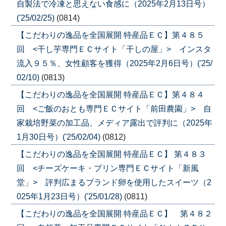
自製法で冷凍と思えない食感に（2025年2月13日号）
('25/02/25)
(0814)
【こだわりの逸品を全国展開 特産品ＥＣ】第４８５
回 <干し芋専門ＥＣサイト「干しの屋」> インスタ
流入９５％、女性顧客を獲得（2025年2月6日号）('25/
02/10)
(0813)
【こだわりの逸品を全国展開 特産品ＥＣ】第４８４
回 <ご飯のおとも専門ＥＣサイト「前田農園」> 自
家栽培野菜の加工品、メディア露出で評判に（2025年
1月30日号）('25/02/04)
(0812)
【こだわりの逸品を全国展開 特産品ＥＣ】 第４８３
回 <チーズケーキ・プリン専門ＥＣサイト「新風
堂」> 評判広まるブランド卵を使用したスイーツ（2
025年1月23日号）('25/01/28)
(0811)
【こだわりの逸品を全国展開 特産品ＥＣ】 第４８２