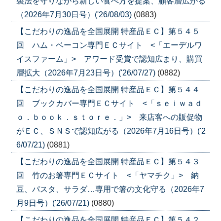
製法を守りながら新しい食べ方を提案、顧客層広がる
（2026年7月30日号）('26/08/03)
(0883)
【こだわりの逸品を全国展開 特産品ＥＣ】第５４５
回 ハム・ベーコン専門ＥＣサイト <「エーデルワ
イスファーム」> アワード受賞で認知広まり、購買
層拡大（2026年7月23日号）('26/07/27)
(0882)
【こだわりの逸品を全国展開 特産品ＥＣ】第５４４
回 ブックカバー専門ＥＣサイト <「ｓｅｉｗａｄ
ｏ．ｂｏｏｋ．ｓｔｏｒｅ．」> 来店客への販促物
がＥＣ、ＳＮＳで認知広がる（2026年7月16日号）('2
6/07/21)
(0881)
【こだわりの逸品を全国展開 特産品ＥＣ】第５４３
回 竹のお箸専門ＥＣサイト <「ヤマチク」> 納
豆、パスタ、サラダ…専用で箸の文化守る（2026年7
月9日号）('26/07/21)
(0880)
【こだわりの逸品を全国展開 特産品ＥＣ】第５４２