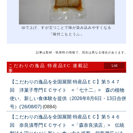
ゆで上げ、すが立つことで味が染み込みやすくなる
「味付こもとうふ」
記事は取材・執筆時の情報で、現在は異なる場合があります。
こだわりの逸品 特産品EC 連載記
List
事
【こだわりの逸品を全国展開 特産品ＥＣ】第５４７
回 洋菓子専門ＥＣサイト <「七十二」> 森の植物
使い、新しい食体験を提供（2026年8月6日・13日合併
号）('26/08/07)
(0884)
【こだわりの逸品を全国展開 特産品ＥＣ】第５４６
回 奈良漬専門ＥＣサイト <「森奈良漬店」> 伝統