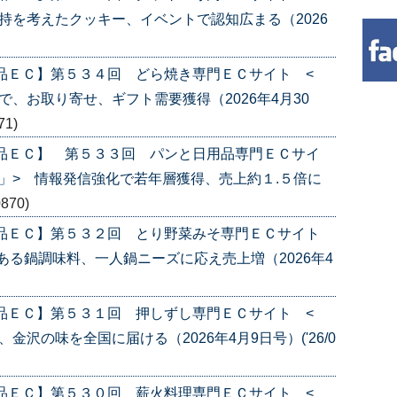
持を考えたクッキー、イベントで認知広まる（2026
品ＥＣ】第５３４回 どら焼き専門ＥＣサイト <
、お取り寄せ、ギフト需要獲得（2026年4月30
71)
産品ＥＣ】 第５３３回 パンと日用品専門ＥＣサイ
」> 情報発信強化で若年層獲得、売上約１.５倍に
0870)
産品ＥＣ】第５３２回 とり野菜みそ専門ＥＣサイト
ある鍋調味料、一人鍋ニーズに応え売上増（2026年4
品ＥＣ】第５３１回 押しずし専門ＥＣサイト <
沢の味を全国に届ける（2026年4月9日号）('26/0
品ＥＣ】第５３０回 薪火料理専門ＥＣサイト <