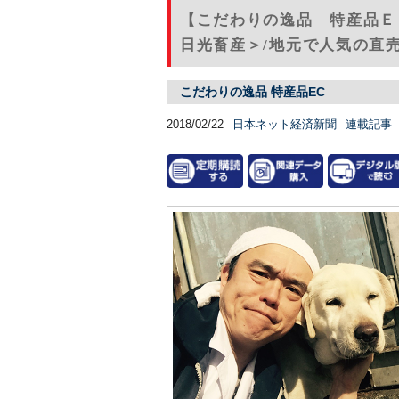
【こだわりの逸品 特産品Ｅ
日光畜産＞/地元で人気の直
こだわりの逸品 特産品EC
2018/02/22
日本ネット経済新聞
連載記事