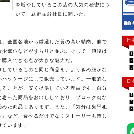
を増やしているこの店の人気の秘密につ
いて、庭野岳彦社長に聞いた。
日
、全国各地から厳選した質の高い精肉、他で
希少部位などがずらりと並ぶ。そして、値段は
1
に購入できる点が大きな魅力だ。
2
3
しているものと同じ商品を、よりきめ細かな
いパッケージにして販売しています。一般的な
日
あることが、安く提供している理由です。自分
1
と思った商品をお出ししており、ブロック肉な
2
始めた商品もあります。また、『気分は鬼平犯
3
ト』など、食べるだけでなくストーリーも楽し
けています」