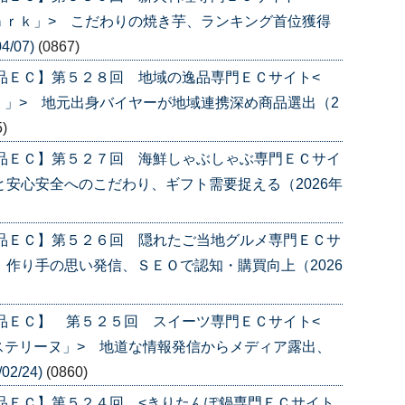
ａｒｋ」> こだわりの焼き芋、ランキング首位獲得
/07)
(0867)
品ＥＣ】第５２８回 地域の逸品専門ＥＣサイト<
」> 地元出身バイヤーが地域連携深め商品選出（2
5)
産品ＥＣ】第５２７回 海鮮しゃぶしゃぶ専門ＥＣサイ
と安心安全へのこだわり、ギフト需要捉える（2026年
産品ＥＣ】第５２６回 隠れたご当地グルメ専門ＥＣサ
 作り手の思い発信、ＳＥＯで認知・購買向上（2026
品ＥＣ】 第５２５回 スイーツ専門ＥＣサイト<
ステリーヌ」> 地道な情報発信からメディア露出、
2/24)
(0860)
品ＥＣ】第５２４回 <きりたんぽ鍋専門ＥＣサイト