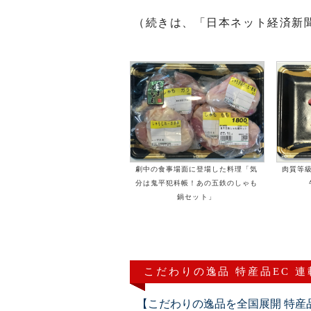
（続きは、「日本ネット経済新
劇中の食事場面に登場した料理「気
肉質等
分は鬼平犯科帳！あの五鉄のしゃも
鍋セット」
こだわりの逸品 特産品EC 
【こだわりの逸品を全国展開 特産