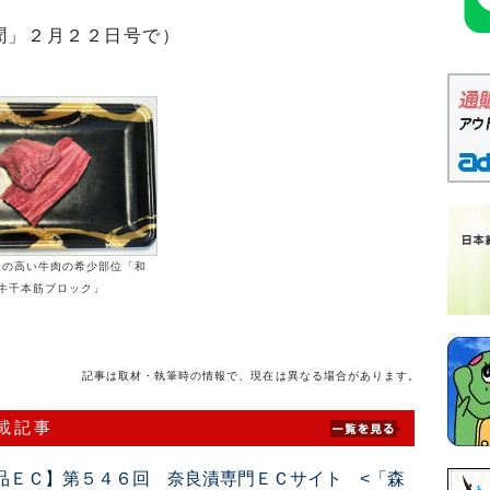
聞」２月２２日号で）
級の高い牛肉の希少部位「和
牛千本筋ブロック」
記事は取材・執筆時の情報で、現在は異なる場合があります。
連載記事
品ＥＣ】第５４６回 奈良漬専門ＥＣサイト <「森