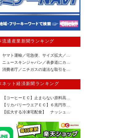
本流通産業新聞ランキング
ヤマト運輸／宅急便、サイズ拡大／…
ニュースキンジャパン／表参道にカ…
消費者庁／ニチガスの違法な取引を…
本ネット経済新聞ランキング
【コーヒーＥＣ】止まらない原料高…
【リカバリーウエアＥＣ】６兆円市…
【拡大する冷凍宅配食】 ナッシュ…