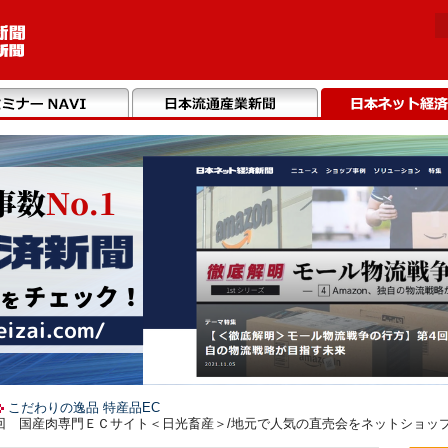
こだわりの逸品 特産品EC
回 国産肉専門ＥＣサイト＜日光畜産＞/地元で人気の直売会をネットショッ