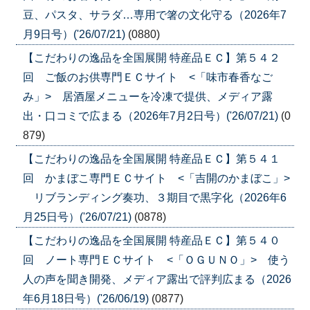
豆、パスタ、サラダ…専用で箸の文化守る（2026年7
月9日号）('26/07/21)
(0880)
【こだわりの逸品を全国展開 特産品ＥＣ】第５４２
回 ご飯のお供専門ＥＣサイト <「味市春香なご
み」> 居酒屋メニューを冷凍で提供、メディア露
出・口コミで広まる（2026年7月2日号）('26/07/21)
(0
879)
【こだわりの逸品を全国展開 特産品ＥＣ】第５４１
回 かまぼこ専門ＥＣサイト <「吉開のかまぼこ」>
リブランディング奏功、３期目で黒字化（2026年6
月25日号）('26/07/21)
(0878)
【こだわりの逸品を全国展開 特産品ＥＣ】第５４０
回 ノート専門ＥＣサイト <「ＯＧＵＮＯ」> 使う
人の声を聞き開発、メディア露出で評判広まる（2026
年6月18日号）('26/06/19)
(0877)