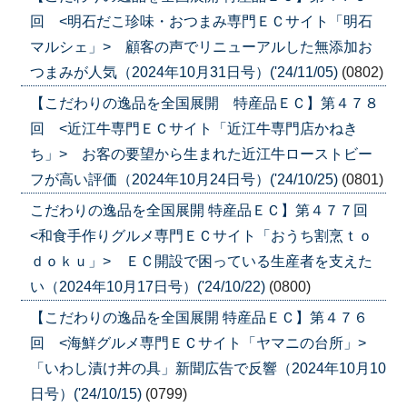
回 <明石だこ珍味・おつまみ専門ＥＣサイト「明石
マルシェ」> 顧客の声でリニューアルした無添加お
つまみが人気（2024年10月31日号）('24/11/05)
(0802)
【こだわりの逸品を全国展開 特産品ＥＣ】第４７８
回 <近江牛専門ＥＣサイト「近江牛専門店かねき
ち」> お客の要望から生まれた近江牛ローストビー
フが高い評価（2024年10月24日号）('24/10/25)
(0801)
こだわりの逸品を全国展開 特産品ＥＣ】第４７７回
<和食手作りグルメ専門ＥＣサイト「おうち割烹ｔｏ
ｄｏｋｕ」> ＥＣ開設で困っている生産者を支えた
い（2024年10月17日号）('24/10/22)
(0800)
【こだわりの逸品を全国展開 特産品ＥＣ】第４７６
回 <海鮮グルメ専門ＥＣサイト「ヤマニの台所」>
「いわし漬け丼の具」新聞広告で反響（2024年10月10
日号）('24/10/15)
(0799)