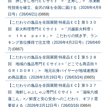
回 押しずし専門ＥＣサイト <「芝寿し」> 冷凍耐
性技術を確立、金沢の味を全国に届ける（2026年4月9
日号）('26/04/21)
(0868)
【こだわりの逸品を全国展開 特産品ＥＣ】第５３０
回 薪火料理専門ＥＣサイト <「川越薪火料理ｉ
ｎ ｔｈｅ ｐａｒｋ」> こだわりの焼き芋、ラン
キング首位獲得で注文増（2026年4月2日号）('26/04/0
7)
(0867)
【こだわりの逸品を全国展開 特産品ＥＣ】第５２８
回 地域の逸品専門ＥＣサイト<「どこでも商店街Ｙ
ＯＲＩＤＯＲＩ」> 地元出身バイヤーが地域連携深
め商品選出（2026年3月19日号）('26/03/24)
(0865)
【こだわりの逸品を全国展開 特産品ＥＣ】第５２７
回 海鮮しゃぶしゃぶ専門ＥＣサイト <「滋味六感
蓮こん」>／鮮度と安心安全へのこだわり、ギフト需
要捉える（2026年3月12日号）('26/03/16)
(0864)