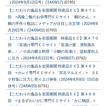
（2024年9月12日号）('24/09/17)
(0795)
【こだわりの逸品を全国展開 特産品ＥＣ】第４７１
回 <高級ご飯のお供専門ＥＣサイト「鯛のわん」>
鯛の手作り瓶詰にメディアが注目し注文増（2024年8
月29日号）('24/09/02)
(0793)
【こだわりの逸品を全国展開 特産品ＥＣ】第４７０
回 〈笹漬け専門ＥＣサイト「笹漬け屋 津田孫兵
衛」〉／小浜の郷土料理「小鯛の笹漬け」認知度向上
に注力（2024年8月22日号）('24/08/27)
(0792)
【こだわりの逸品を全国展開 特産品ＥＣ】第４６９
回 <カレイ専門ＥＣサイト「宮古マルエイ」> ＳＥ
Ｏ対策に注力し売り上げ伸長（2024年8月8日･15日合
併号）('24/08/20)
(0791)
【こだわりの逸品を全国展開 特産品ＥＣ】第４６８
回 <まるずわいがに専門ＥＣサイト「かに物語」>