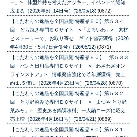
ー」> 体型維持を考えたクッキー、イベントで認知
広まる（2026年5月14日号）('26/05/18)
(0872)
【こだわりの逸品を全国展開 特産品ＥＣ】第５３４
回 どら焼き専門ＥＣサイト <「まるいわ」> 素材
とストーリーで、お取り寄せ、ギフト需要獲得（2026
年4月30日・5月7日合併号）('26/05/12)
(0871)
【こだわりの逸品を全国展開 特産品ＥＣ】 第５３３
回 パンと日用品専門ＥＣサイト <「わざわざオン
ラインストア」> 情報発信強化で若年層獲得、売上
約１.５倍に（2026年4月23日号）('26/04/28)
(0870)
【こだわりの逸品を全国展開 特産品ＥＣ】第５３２
回 とり野菜みそ専門ＥＣサイト <「まつや とり野
菜みそ」> 歴史ある鍋調味料、一人鍋ニーズに応え
売上増（2026年4月16日号）('26/04/21)
(0869)
【こだわりの逸品を全国展開 特産品ＥＣ】第５３１