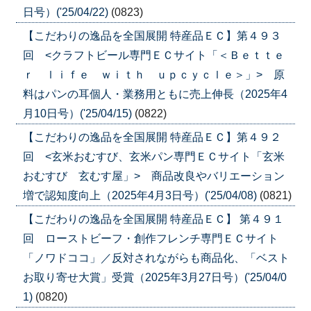
日号）('25/04/22)
(0823)
【こだわりの逸品を全国展開 特産品ＥＣ】第４９３
回 <クラフトビール専門ＥＣサイト「＜Ｂｅｔｔｅ
ｒ ｌｉｆｅ ｗｉｔｈ ｕｐｃｙｃｌｅ＞」> 原
料はパンの耳個人・業務用ともに売上伸長（2025年4
月10日号）('25/04/15)
(0822)
【こだわりの逸品を全国展開 特産品ＥＣ】第４９２
回 <玄米おむすび、玄米パン専門ＥＣサイト「玄米
おむすび 玄むす屋」> 商品改良やバリエーション
増で認知度向上（2025年4月3日号）('25/04/08)
(0821)
【こだわりの逸品を全国展開 特産品ＥＣ】 第４９１
回 ローストビーフ・創作フレンチ専門ＥＣサイト
「ノワドココ」／反対されながらも商品化、「ベスト
お取り寄せ大賞」受賞（2025年3月27日号）('25/04/0
1)
(0820)