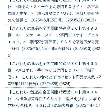
回 <肉まん・スイーツまん専門ＥＣサイト「名古屋
肉まん本舗」> 地元食材にこだわり、お取り寄せ特
集で話題に（2025年5月15日号）('25/05/21)
(0826)
【こだわりの逸品を全国展開 特産品ＥＣ】第４９６
回 <チーズケーキ・スイーツ専門ＥＣサイト「ｔｏ
ｒｏａ」> 専門家が高評価、ＳＮＳで話題広がり売
上好調（2025年5月1日・8日合併号）('25/05/13)
(082
5)
【こだわりの逸品を全国展開 特産品ＥＣ】第４９５
回 <さばずし・手打ちそば専門ＥＣサイト「柚子
香」> こだわりの食材とそばのセット商品が人気（2
025年4月24日号）('25/04/28)
(0824)
【こだわりの逸品を全国展開 特産品ＥＣ】第４９４
回 冷凍魚総菜専門ＥＣサイト「魚匠えびす」／家で
本格和洋料理、４０代以上の顧客獲得（2025年4月17