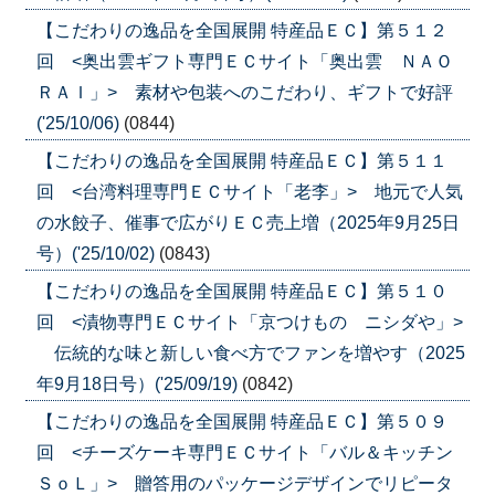
【こだわりの逸品を全国展開 特産品ＥＣ】第５１２
回 <奥出雲ギフト専門ＥＣサイト「奥出雲 ＮＡＯ
ＲＡＩ」> 素材や包装へのこだわり、ギフトで好評
('25/10/06)
(0844)
【こだわりの逸品を全国展開 特産品ＥＣ】第５１１
回 <台湾料理専門ＥＣサイト「老李」> 地元で人気
の水餃子、催事で広がりＥＣ売上増（2025年9月25日
号）('25/10/02)
(0843)
【こだわりの逸品を全国展開 特産品ＥＣ】第５１０
回 <漬物専門ＥＣサイト「京つけもの ニシダや」>
伝統的な味と新しい食べ方でファンを増やす（2025
年9月18日号）('25/09/19)
(0842)
【こだわりの逸品を全国展開 特産品ＥＣ】第５０９
回 <チーズケーキ専門ＥＣサイト「バル＆キッチン
ＳｏＬ」> 贈答用のパッケージデザインでリピータ