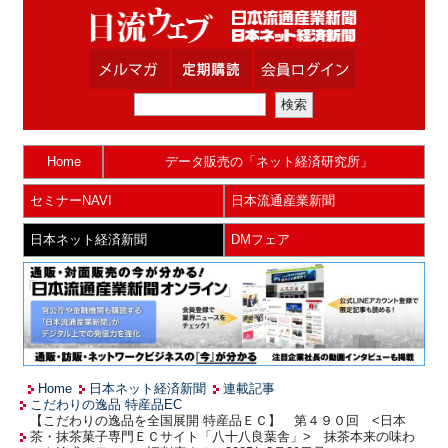
Home
データ販売の「ネット経済研究所」
セミナーNAVI
日本流通産業新聞
日本ネット経済新聞
DMフェア
Home
日本ネット経済新聞
連載記事
こだわりの逸品 特産品EC
【こだわりの逸品を全国展開 特産品ＥＣ】 第４９０回 <日本
茶・抹茶菓子専門ＥＣサイト「八十八良葉舎」> 抹茶本来の味わ