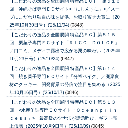
【こだわりの逸品を全国展開 特産品ＥＣ】 第５１６
回 沖縄そば専門ＥＣサイト<「にしんすに」>／スー
プにこだわり独自の味を提供、お取り寄せ大賞に（20
25年10月30日号）('25/11/04)
(0848)
【こだわりの逸品を全国展開 特産品ＥＣ】第５１５
回 栗菓子専門ＥＣサイト「ＲＩＣＯ ＤＯＬＣＥ」
／口コミ、メディア露出で広がる栗の味わい（2025年
10月23日号）('25/10/24)
(0847)
【こだわりの逸品を全国展開 特産品ＥＣ】第５１４
回 焼き菓子専門ＥＣサイト「分福ベイク」／廃棄食
材のクッキー、開発背景の発信で注目を集める（2025
年10月16日号）('25/10/17)
(0846)
【こだわりの逸品を全国展開 特産品ＥＣ】第５１３
回 <水産缶詰専門ＥＣサイト「Ｏｃｅａｎｐｒｉｎ
ｃｅｓｓ」> 最高級のツナ缶が話題呼び、ギフト売
上倍増（2025年10月9日号）('25/10/09)
(0845)