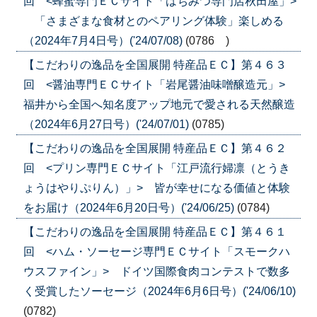
回 <蜂蜜専門ＥＣサイト「はちみつ専門店秋田屋」>
「さまざまな食材とのペアリング体験」楽しめる
（2024年7月4日号）('24/07/08)
(0786 )
【こだわりの逸品を全国展開 特産品ＥＣ】第４６３
回 <醤油専門ＥＣサイト「岩尾醤油味噌醸造元」>
福井から全国へ知名度アップ地元で愛される天然醸造
（2024年6月27日号）('24/07/01)
(0785)
【こだわりの逸品を全国展開 特産品ＥＣ】第４６２
回 <プリン専門ＥＣサイト「江戸流行婦凛（とうき
ょうはやりぷりん）」> 皆が幸せになる価値と体験
をお届け（2024年6月20日号）('24/06/25)
(0784)
【こだわりの逸品を全国展開 特産品ＥＣ】第４６１
回 <ハム・ソーセージ専門ＥＣサイト「スモークハ
ウスファイン」> ドイツ国際食肉コンテストで数多
く受賞したソーセージ（2024年6月6日号）('24/06/10)
(0782)