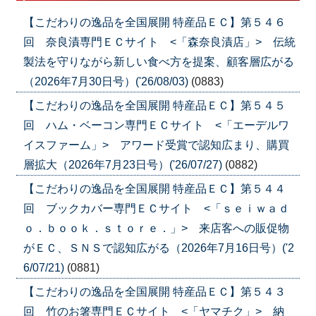
【こだわりの逸品を全国展開 特産品ＥＣ】第５４６
回 奈良漬専門ＥＣサイト <「森奈良漬店」> 伝統
製法を守りながら新しい食べ方を提案、顧客層広がる
（2026年7月30日号）('26/08/03)
(0883)
【こだわりの逸品を全国展開 特産品ＥＣ】第５４５
回 ハム・ベーコン専門ＥＣサイト <「エーデルワ
イスファーム」> アワード受賞で認知広まり、購買
層拡大（2026年7月23日号）('26/07/27)
(0882)
【こだわりの逸品を全国展開 特産品ＥＣ】第５４４
回 ブックカバー専門ＥＣサイト <「ｓｅｉｗａｄ
ｏ．ｂｏｏｋ．ｓｔｏｒｅ．」> 来店客への販促物
がＥＣ、ＳＮＳで認知広がる（2026年7月16日号）('2
6/07/21)
(0881)
【こだわりの逸品を全国展開 特産品ＥＣ】第５４３
回 竹のお箸専門ＥＣサイト <「ヤマチク」> 納