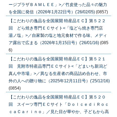
ージプラザＢＡＭＬＥＥ」>／竹皮使った品々の魅力
を全国に発信（2026年1月22日号）('26/02/05)
(0857)
【こだわりの逸品を全国展開 特産品ＥＣ】第５２２
回 どら焼き専門ＥＣサイト<「塩どら焼き専門店
湯ノ塩」>／自家製の塩と地元食材で作る味、メディ
ア露出で広まる（2026年1月15日号）('26/01/16)
(085
6)
【こだわりの逸品を全国展開 特産品ＥＣ】第５２１
回 見附市特産品専門ＥＣサイト<「どまいち新潟ど
真ん中市場」>／異なる生産者の商品詰め合わせ、市
外の人への贈り物に（2025年12月11日号）('25/12/16)
(0854)
【こだわりの逸品を全国展開 特産品ＥＣ】第５２０
回 スイーツ専門ＥＣサイト「ＤｏｌｃｅｄｉＲｏｃ
ｃａＣａｒｉｎｏ」／見た目が華やか、子どもから高