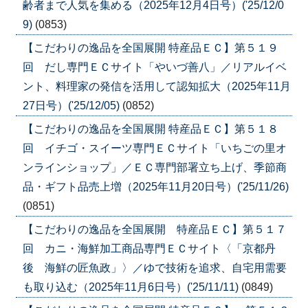
齢者まで人気を集める（2025年12月4日号）('25/12/0
9)
(0853)
【こだわりの逸品を全国展開 特産品ＥＣ】第５１９
回 だし専門ＥＣサイト「やいづ善八」／リアルイベ
ント、料理家の発信を活用して認知拡大（2025年11月
27日号）('25/12/05)
(0852)
【こだわりの逸品を全国展開 特産品ＥＣ】第５１８
回 イチゴ・スイーツ専門ＥＣサイト「いちごの里オ
ンラインショップ」／ＥＣ専門部署立ち上げ、季節商
品・ギフト品売上増（2025年11月20日号）('25/11/26)
(0851)
【こだわりの逸品を全国展開 特産品ＥＣ】第５１７
回 カニ・海鮮加工商品専門ＥＣサイト〈「京都丹
後 海鮮の匠魚政」〉／ゆで技術を追求、自宅用需要
も取り込む（2025年11月6日号）('25/11/11)
(0849)