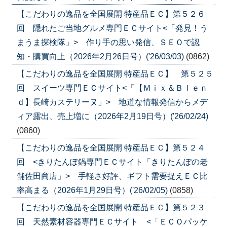
【こだわりの逸品を全国展開 特産品ＥＣ】第５２６
回 隠れたご当地グルメ専門ＥＣサイト<「発見！う
まうま探検隊」> 作り手の思い発信、ＳＥＯで認
知・購買向上（2026年2月26日号）('26/03/03)
(0862)
【こだわりの逸品を全国展開 特産品ＥＣ】 第５２５
回 スイーツ専門ＥＣサイト<「【Ｍｉｘ＆Ｂｌｅｎ
ｄ】長崎カステリーヌ」> 地道な情報発信からメデ
ィア露出、売上増に（2026年2月19日号）('26/02/24)
(0860)
【こだわりの逸品を全国展開 特産品ＥＣ】第５２４
回 <きりたんぽ鍋専門ＥＣサイト「きりたんぽの老
舗佐田商店」> 手軽さ好評、ギフト需要捉えＥＣ比
率高まる（2026年1月29日号）('26/02/05)
(0858)
【こだわりの逸品を全国展開 特産品ＥＣ】第５２３
回 天然素材容器専門ＥＣサイト <「ＥＣＯパッケ