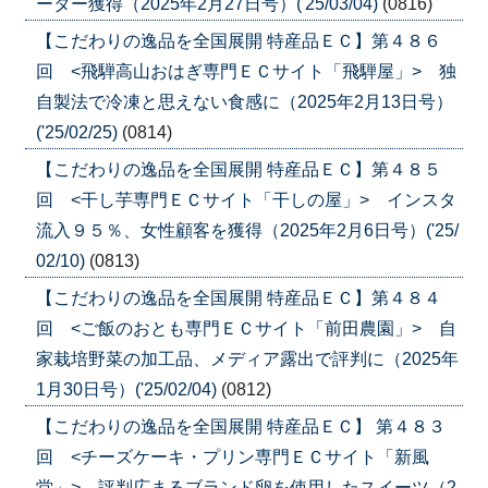
ーター獲得（2025年2月27日号）('25/03/04)
(0816)
【こだわりの逸品を全国展開 特産品ＥＣ】第４８６
回 <飛騨高山おはぎ専門ＥＣサイト「飛騨屋」> 独
自製法で冷凍と思えない食感に（2025年2月13日号）
('25/02/25)
(0814)
【こだわりの逸品を全国展開 特産品ＥＣ】第４８５
回 <干し芋専門ＥＣサイト「干しの屋」> インスタ
流入９５％、女性顧客を獲得（2025年2月6日号）('25/
02/10)
(0813)
【こだわりの逸品を全国展開 特産品ＥＣ】第４８４
回 <ご飯のおとも専門ＥＣサイト「前田農園」> 自
家栽培野菜の加工品、メディア露出で評判に（2025年
1月30日号）('25/02/04)
(0812)
【こだわりの逸品を全国展開 特産品ＥＣ】 第４８３
回 <チーズケーキ・プリン専門ＥＣサイト「新風
堂」> 評判広まるブランド卵を使用したスイーツ（2