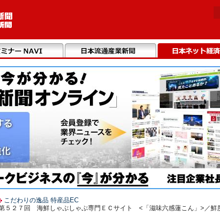
こだわりの逸品 特産品EC
】第５２７回 海鮮しゃぶしゃぶ専門ＥＣサイト <「滋味六感蓮こん」>／鮮