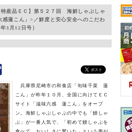
 特産品ＥＣ】第５２７回 海鮮しゃぶしゃ
六感蓮こん」>／鮮度と安心安全へのこだわ
年3月12日号）
兵庫県尼崎市の和食店「旬味千菜 蓮
こん」が昨年１０月、全国に向けてＥＣ
サイト「滋味六感 蓮こん」をオープ
ン。海鮮しゃぶしゃぶの中でも「鰻しゃ
ぶ」が一番人気で、「初めて鰻しゃぶを
食べて、おいしさに驚いた」という声が