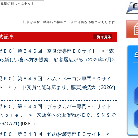
崎真鯛の鯛しゃぶセット
記事は取材・執筆時の情報で、現在は異なる場合があります。
連載記事
品ＥＣ】第５４６回 奈良漬専門ＥＣサイト <「森
ら新しい食べ方を提案、顧客層広がる（2026年7月3
産品ＥＣ】第５４５回 ハム・ベーコン専門ＥＣサイ
> アワード受賞で認知広まり、購買層拡大（2026年
産品ＥＣ】第５４４回 ブックカバー専門ＥＣサイト
ｔｏｒｅ．」> 来店客への販促物がＥＣ、ＳＮＳで
/07/21)
(0881)
品ＥＣ】第５４３回 竹のお箸専門ＥＣサイト <