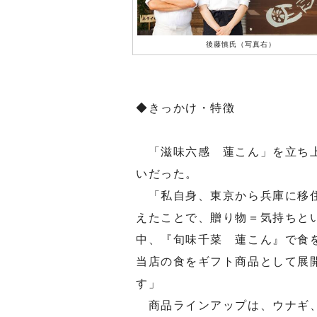
後藤慎氏（写真右）
◆きっかけ・特徴
「滋味六感 蓮こん」を立ち上
いだった。
「私自身、東京から兵庫に移住
えたことで、贈り物＝気持ちと
中、『旬味千菜 蓮こん』で食
当店の食をギフト商品として展
す」
商品ラインアップは、ウナギ、