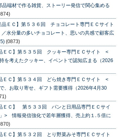
部品端材で作る雑貨、ストーリー発信で関心集める
0874)
産品ＥＣ】第５３６回 チョコレート専門ＥＣサイト
〉／水分量の多いチョコレート、思いの共感で顧客広
5)
(0873)
品ＥＣ】第５３５回 クッキー専門ＥＣサイト <
持を考えたクッキー、イベントで認知広まる（2026
品ＥＣ】第５３４回 どら焼き専門ＥＣサイト <
、お取り寄せ、ギフト需要獲得（2026年4月30
71)
産品ＥＣ】 第５３３回 パンと日用品専門ＥＣサイ
」> 情報発信強化で若年層獲得、売上約１.５倍に
0870)
産品ＥＣ】第５３２回 とり野菜みそ専門ＥＣサイト