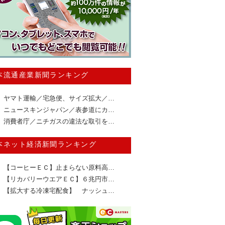
本流通産業新聞ランキング
ヤマト運輸／宅急便、サイズ拡大／…
ニュースキンジャパン／表参道にカ…
消費者庁／ニチガスの違法な取引を…
本ネット経済新聞ランキング
【コーヒーＥＣ】止まらない原料高…
【リカバリーウエアＥＣ】６兆円市…
【拡大する冷凍宅配食】 ナッシュ…