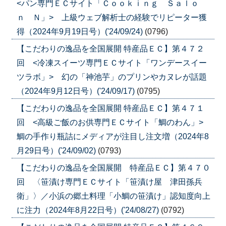
<パン専門ＥＣサイト「Ｃｏｏｋｉｎｇ Ｓａｌｏ
ｎ Ｎ」> 上級ウェブ解析士の経験でリピーター獲
得（2024年9月19日号）('24/09/24)
(0796)
【こだわりの逸品を全国展開 特産品ＥＣ】第４７２
回 <冷凍スイーツ専門ＥＣサイト「ワンデースイー
ツラボ」> 幻の「神池芋」のプリンやカヌレが話題
（2024年9月12日号）('24/09/17)
(0795)
【こだわりの逸品を全国展開 特産品ＥＣ】第４７１
回 <高級ご飯のお供専門ＥＣサイト「鯛のわん」>
鯛の手作り瓶詰にメディアが注目し注文増（2024年8
月29日号）('24/09/02)
(0793)
【こだわりの逸品を全国展開 特産品ＥＣ】第４７０
回 〈笹漬け専門ＥＣサイト「笹漬け屋 津田孫兵
衛」〉／小浜の郷土料理「小鯛の笹漬け」認知度向上
に注力（2024年8月22日号）('24/08/27)
(0792)