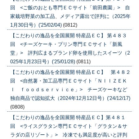
回 <ご飯のおとも専門ＥＣサイト「前田農園」> 自
家栽培野菜の加工品、メディア露出で評判に（2025年
1月30日号）('25/02/04)
(0812)
【こだわりの逸品を全国展開 特産品ＥＣ】 第４８３
回 <チーズケーキ・プリン専門ＥＣサイト「新風
堂」> 評判広まるブランド卵を使用したスイーツ（2
025年1月23日号）('25/01/28)
(0811)
【こだわりの逸品を全国展開 特産品ＥＣ】 第４８２
回 <自然薯・加工品専門ＥＣサイト「ＮＩＩＺＥＫ
Ｉ ｆｏｏｄｓｅｒｖｉｃｅ」> チーズケーキなど
独自商品で認知拡大（2024年12月12日号）('24/12/17)
(0808)
【こだわりの逸品を全国展開 特産品ＥＣ】第４８１
回 <ライスグラタン専門ＥＣサイト「グラタン＆サ
ラダの店リゾート」> 冷凍でも満足度が高いと評判