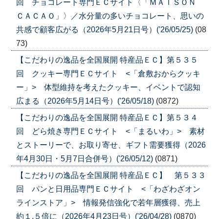
回 チョコレート専門ＥＣサイト〈「ＭＡＩＳＯＮ
ＣＡＣＡＯ」〉／水分量の多いチョコレート、思いの
共感で顧客広がる（2026年5月21日号）('26/05/25)
(08
73)
【こだわりの逸品を全国展開 特産品ＥＣ】第５３５
回 クッキー専門ＥＣサイト <「倉敷おからクッキ
ー」> 体型維持を考えたクッキー、イベントで認知
広まる（2026年5月14日号）('26/05/18)
(0872)
【こだわりの逸品を全国展開 特産品ＥＣ】第５３４
回 どら焼き専門ＥＣサイト <「まるいわ」> 素材
とストーリーで、お取り寄せ、ギフト需要獲得（2026
年4月30日・5月7日合併号）('26/05/12)
(0871)
【こだわりの逸品を全国展開 特産品ＥＣ】 第５３３
回 パンと日用品専門ＥＣサイト <「わざわざオン
ラインストア」> 情報発信強化で若年層獲得、売上
約１.５倍に（2026年4月23日号）('26/04/28)
(0870)