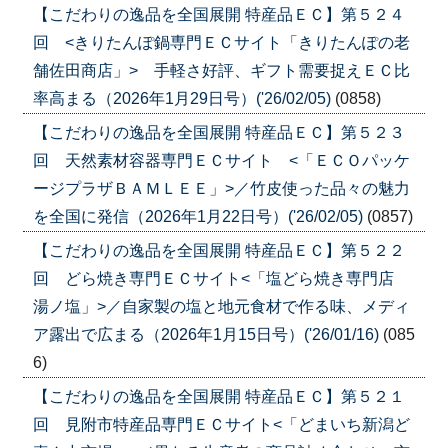
【こだわりの逸品を全国展開 特産品ＥＣ】第５２４
回 <きりたんぽ鍋専門ＥＣサイト「きりたんぽの老
舗佐田商店」> 手軽さ好評、ギフト需要捉えＥＣ比
率高まる（2026年1月29日号）('26/02/05)
(0858)
【こだわりの逸品を全国展開 特産品ＥＣ】第５２３
回 天然素材容器専門ＥＣサイト <「ＥＣＯパッケ
ージプラザＢＡＭＬＥＥ」>／竹皮使った品々の魅力
を全国に発信（2026年1月22日号）('26/02/05)
(0857)
【こだわりの逸品を全国展開 特産品ＥＣ】第５２２
回 どら焼き専門ＥＣサイト<「塩どら焼き専門店
湯ノ塩」>／自家製の塩と地元食材で作る味、メディ
ア露出で広まる（2026年1月15日号）('26/01/16)
(085
6)
【こだわりの逸品を全国展開 特産品ＥＣ】第５２１
回 見附市特産品専門ＥＣサイト<「どまいち新潟ど