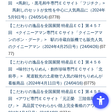
回 <馬刺し・黒毛和牛専門ＥＣサイト「フジチク」>
馬刺しのセットが女性を中心に人気商品に（2024年
5月9日号）('24/05/14)
(0778)
【こだわりの逸品を全国展開 特産品ＥＣ】第４５７
回 <クイニーアマン専門ＥＣサイト「クイニーアマ
ンのボン・グーテ」> 駅の冷蔵自販機でも販売人気
のクイニーアマン（2024年4月25日号）('24/04/26)
(07
77)
【こだわりの逸品を全国展開 特産品ＥＣ】第４５６
回 <味付けちりめん・創作珍味専門ＥＣサイト「北
前亭」> 尾道観光の土産物で人気の味付ちりめんが
看板商品（2024年4月11日号）('24/04/16)
(0775)
【こだわりの逸品を全国展開 特産品ＥＣ】第４５５
回 <アワビ専門ＥＣサイト「元正榮 三陸翡翠あわ
び」> 高品質でやわらかい陸上完全養殖のアワビ（2