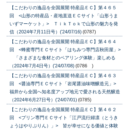
【こだわりの逸品を全国展開 特産品ＥＣ】第４６５
回 <山形の特産品・産地直送ＥＣサイト「山形うま
いずマーケット」> ＴｉｋＴｏｋで山形の魅力を発
信（2024年7月11日号）('24/07/16)
(0787)
【こだわりの逸品を全国展開 特産品ＥＣ】第４６４
回 <蜂蜜専門ＥＣサイト「はちみつ専門店秋田屋」>
「さまざまな食材とのペアリング体験」楽しめる
（2024年7月4日号）('24/07/08)
(0786 )
【こだわりの逸品を全国展開 特産品ＥＣ】第４６３
回 <醤油専門ＥＣサイト「岩尾醤油味噌醸造元」>
福井から全国へ知名度アップ地元で愛される天然醸造
（2024年6月27日号）('24/07/01)
(0785)
【こだわりの逸品を全国展開 特産品ＥＣ】第４６２
回 <プリン専門ＥＣサイト「江戸流行婦凛（とうき
ょうはやりぷりん）」> 皆が幸せになる価値と体験