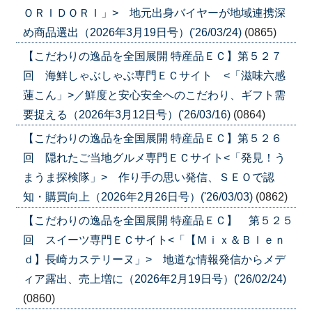
ＯＲＩＤＯＲＩ」> 地元出身バイヤーが地域連携深
め商品選出（2026年3月19日号）('26/03/24)
(0865)
【こだわりの逸品を全国展開 特産品ＥＣ】第５２７
回 海鮮しゃぶしゃぶ専門ＥＣサイト <「滋味六感
蓮こん」>／鮮度と安心安全へのこだわり、ギフト需
要捉える（2026年3月12日号）('26/03/16)
(0864)
【こだわりの逸品を全国展開 特産品ＥＣ】第５２６
回 隠れたご当地グルメ専門ＥＣサイト<「発見！う
まうま探検隊」> 作り手の思い発信、ＳＥＯで認
知・購買向上（2026年2月26日号）('26/03/03)
(0862)
【こだわりの逸品を全国展開 特産品ＥＣ】 第５２５
回 スイーツ専門ＥＣサイト<「【Ｍｉｘ＆Ｂｌｅｎ
ｄ】長崎カステリーヌ」> 地道な情報発信からメデ
ィア露出、売上増に（2026年2月19日号）('26/02/24)
(0860)