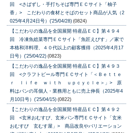
回 <さばずし・手打ちそば専門ＥＣサイト「柚子
香」> こだわりの食材とそばのセット商品が人気（2
025年4月24日号）('25/04/28)
(0824)
【こだわりの逸品を全国展開 特産品ＥＣ】第４９４
回 冷凍魚総菜専門ＥＣサイト「魚匠えびす」／家で
本格和洋料理、４０代以上の顧客獲得（2025年4月17
日号）('25/04/22)
(0823)
【こだわりの逸品を全国展開 特産品ＥＣ】第４９３
回 <クラフトビール専門ＥＣサイト「＜Ｂｅｔｔｅ
ｒ ｌｉｆｅ ｗｉｔｈ ｕｐｃｙｃｌｅ＞」> 原
料はパンの耳個人・業務用ともに売上伸長（2025年4
月10日号）('25/04/15)
(0822)
【こだわりの逸品を全国展開 特産品ＥＣ】第４９２
回 <玄米おむすび、玄米パン専門ＥＣサイト「玄米
おむすび 玄むす屋」> 商品改良やバリエーション