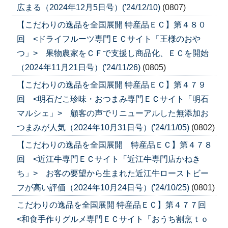
広まる（2024年12月5日号）('24/12/10)
(0807)
【こだわりの逸品を全国展開 特産品ＥＣ】第４８０
回 <ドライフルーツ専門ＥＣサイト「王様のおや
つ」> 果物農家をＣＦで支援し商品化、ＥＣを開始
（2024年11月21日号）('24/11/26)
(0805)
【こだわりの逸品を全国展開 特産品ＥＣ】第４７９
回 <明石だこ珍味・おつまみ専門ＥＣサイト「明石
マルシェ」> 顧客の声でリニューアルした無添加お
つまみが人気（2024年10月31日号）('24/11/05)
(0802)
【こだわりの逸品を全国展開 特産品ＥＣ】第４７８
回 <近江牛専門ＥＣサイト「近江牛専門店かねき
ち」> お客の要望から生まれた近江牛ローストビー
フが高い評価（2024年10月24日号）('24/10/25)
(0801)
こだわりの逸品を全国展開 特産品ＥＣ】第４７７回
<和食手作りグルメ専門ＥＣサイト「おうち割烹ｔｏ