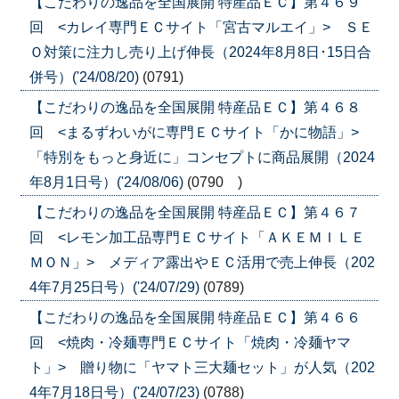
【こだわりの逸品を全国展開 特産品ＥＣ】第４６９
回 <カレイ専門ＥＣサイト「宮古マルエイ」> ＳＥ
Ｏ対策に注力し売り上げ伸長（2024年8月8日･15日合
併号）('24/08/20)
(0791)
【こだわりの逸品を全国展開 特産品ＥＣ】第４６８
回 <まるずわいがに専門ＥＣサイト「かに物語」>
「特別をもっと身近に」コンセプトに商品展開（2024
年8月1日号）('24/08/06)
(0790 )
【こだわりの逸品を全国展開 特産品ＥＣ】第４６７
回 <レモン加工品専門ＥＣサイト「ＡＫＥＭＩＬＥ
ＭＯＮ」> メディア露出やＥＣ活用で売上伸長（202
4年7月25日号）('24/07/29)
(0789)
【こだわりの逸品を全国展開 特産品ＥＣ】第４６６
回 <焼肉・冷麺専門ＥＣサイト「焼肉・冷麺ヤマ
ト」> 贈り物に「ヤマト三大麺セット」が人気（202
4年7月18日号）('24/07/23)
(0788)