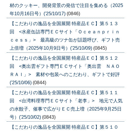
材のクッキー、開発背景の発信で注目を集める（2025
年10月16日号）('25/10/17)
(0846)
【こだわりの逸品を全国展開 特産品ＥＣ】第５１３
回 <水産缶詰専門ＥＣサイト「Ｏｃｅａｎｐｒｉｎ
ｃｅｓｓ」> 最高級のツナ缶が話題呼び、ギフト売
上倍増（2025年10月9日号）('25/10/09)
(0845)
【こだわりの逸品を全国展開 特産品ＥＣ】第５１２
回 <奥出雲ギフト専門ＥＣサイト「奥出雲 ＮＡＯ
ＲＡＩ」> 素材や包装へのこだわり、ギフトで好評
('25/10/06)
(0844)
【こだわりの逸品を全国展開 特産品ＥＣ】第５１１
回 <台湾料理専門ＥＣサイト「老李」> 地元で人気
の水餃子、催事で広がりＥＣ売上増（2025年9月25日
号）('25/10/02)
(0843)
【こだわりの逸品を全国展開 特産品ＥＣ】第５１０