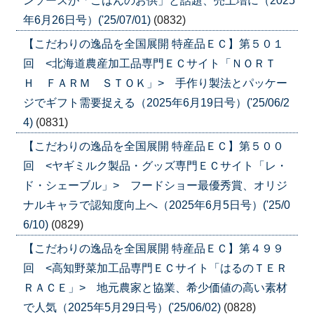
ンソースが「ごはんのお供」と話題、売上増に（2025
年6月26日号）('25/07/01)
(0832)
【こだわりの逸品を全国展開 特産品ＥＣ】第５０１
回 <北海道農産加工品専門ＥＣサイト「ＮＯＲＴ
Ｈ ＦＡＲＭ ＳＴＯＫ」> 手作り製法とパッケー
ジでギフト需要捉える（2025年6月19日号）('25/06/2
4)
(0831)
【こだわりの逸品を全国展開 特産品ＥＣ】第５００
回 <ヤギミルク製品・グッズ専門ＥＣサイト「レ・
ド・シェーブル」> フードショー最優秀賞、オリジ
ナルキャラで認知度向上へ（2025年6月5日号）('25/0
6/10)
(0829)
【こだわりの逸品を全国展開 特産品ＥＣ】第４９９
回 <高知野菜加工品専門ＥＣサイト「はるのＴＥＲ
ＲＡＣＥ」> 地元農家と協業、希少価値の高い素材
で人気（2025年5月29日号）('25/06/02)
(0828)