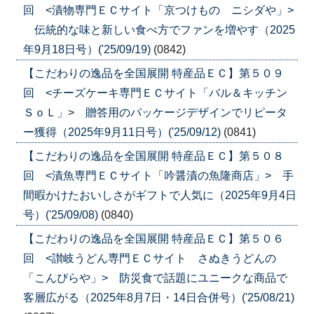
回 <漬物専門ＥＣサイト「京つけもの ニシダや」>
伝統的な味と新しい食べ方でファンを増やす（2025
年9月18日号）('25/09/19)
(0842)
【こだわりの逸品を全国展開 特産品ＥＣ】第５０９
回 <チーズケーキ専門ＥＣサイト「バル＆キッチン
ＳｏＬ」> 贈答用のパッケージデザインでリピータ
ー獲得（2025年9月11日号）('25/09/12)
(0841)
【こだわりの逸品を全国展開 特産品ＥＣ】第５０８
回 <漬魚専門ＥＣサイト「吟醤漬の魚隆商店」> 手
間暇かけたおいしさがギフトで人気に（2025年9月4日
号）('25/09/08)
(0840)
【こだわりの逸品を全国展開 特産品ＥＣ】第５０６
回 <讃岐うどん専門ＥＣサイト さぬきうどんの
「こんぴらや」> 防災食で話題にユニークな商品で
客層広がる（2025年8月7日・14日合併号）('25/08/21)