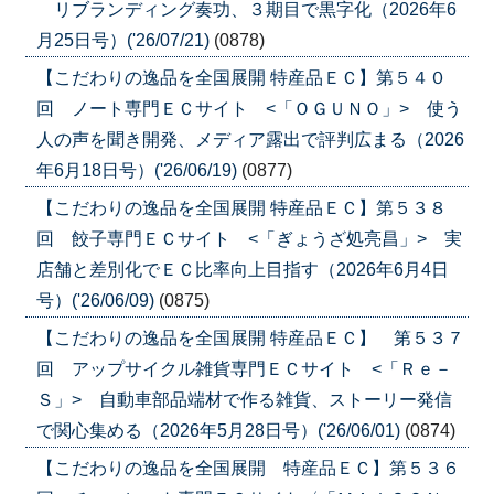
リブランディング奏功、３期目で黒字化（2026年6
月25日号）('26/07/21)
(0878)
【こだわりの逸品を全国展開 特産品ＥＣ】第５４０
回 ノート専門ＥＣサイト <「ＯＧＵＮＯ」> 使う
人の声を聞き開発、メディア露出で評判広まる（2026
年6月18日号）('26/06/19)
(0877)
【こだわりの逸品を全国展開 特産品ＥＣ】第５３８
回 餃子専門ＥＣサイト <「ぎょうざ処亮昌」> 実
店舗と差別化でＥＣ比率向上目指す（2026年6月4日
号）('26/06/09)
(0875)
【こだわりの逸品を全国展開 特産品ＥＣ】 第５３７
回 アップサイクル雑貨専門ＥＣサイト <「Ｒｅ－
Ｓ」> 自動車部品端材で作る雑貨、ストーリー発信
で関心集める（2026年5月28日号）('26/06/01)
(0874)
【こだわりの逸品を全国展開 特産品ＥＣ】第５３６