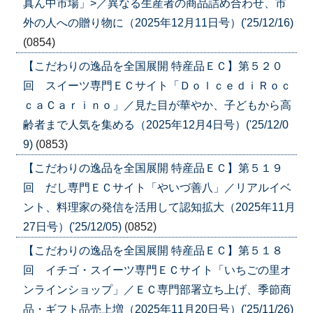
真ん中市場」>／異なる生産者の商品詰め合わせ、市
外の人への贈り物に（2025年12月11日号）('25/12/16)
(0854)
【こだわりの逸品を全国展開 特産品ＥＣ】第５２０
回 スイーツ専門ＥＣサイト「ＤｏｌｃｅｄｉＲｏｃ
ｃａＣａｒｉｎｏ」／見た目が華やか、子どもから高
齢者まで人気を集める（2025年12月4日号）('25/12/0
9)
(0853)
【こだわりの逸品を全国展開 特産品ＥＣ】第５１９
回 だし専門ＥＣサイト「やいづ善八」／リアルイベ
ント、料理家の発信を活用して認知拡大（2025年11月
27日号）('25/12/05)
(0852)
【こだわりの逸品を全国展開 特産品ＥＣ】第５１８
回 イチゴ・スイーツ専門ＥＣサイト「いちごの里オ
ンラインショップ」／ＥＣ専門部署立ち上げ、季節商
品・ギフト品売上増（2025年11月20日号）('25/11/26)