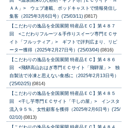
回 <温泉由来の入浴剤・ギフト専門ＥＣサイト「Ｈ
ＡＡ」> ウェブ連載、ポッドキャストで情報発信し
集客（2025年3月6日号）('25/03/11)
(0817)
【こだわりの逸品を全国展開 特産品ＥＣ】第４８７
回 <こだわりフルーツ＆手作りスイーツ専門ＥＣサ
イト「フルッティア」> ギフトで評判広まり、リピ
ーター獲得（2025年2月27日号）('25/03/04)
(0816)
【こだわりの逸品を全国展開 特産品ＥＣ】第４８６
回 <飛騨高山おはぎ専門ＥＣサイト「飛騨屋」> 独
自製法で冷凍と思えない食感に（2025年2月13日号）
('25/02/25)
(0814)
【こだわりの逸品を全国展開 特産品ＥＣ】第４８５
回 <干し芋専門ＥＣサイト「干しの屋」> インスタ
流入９５％、女性顧客を獲得（2025年2月6日号）('25/
02/10)
(0813)
【こだわりの逸品を全国展開 特産品ＥＣ】第４８４