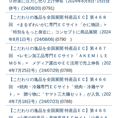
Ｏ対策に注力し売り上げ伸長（2024年8月8日･15日合
併号）('24/08/20)
(0791)
【こだわりの逸品を全国展開 特産品ＥＣ】第４６８
回 <まるずわいがに専門ＥＣサイト「かに物語」>
「特別をもっと身近に」コンセプトに商品展開（2024
年8月1日号）('24/08/06)
(0790 )
【こだわりの逸品を全国展開 特産品ＥＣ】第４６７
回 <レモン加工品専門ＥＣサイト「ＡＫＥＭＩＬＥ
ＭＯＮ」> メディア露出やＥＣ活用で売上伸長（202
4年7月25日号）('24/07/29)
(0789)
【こだわりの逸品を全国展開 特産品ＥＣ】第４６６
回 <焼肉・冷麺専門ＥＣサイト「焼肉・冷麺ヤマ
ト」> 贈り物に「ヤマト三大麺セット」が人気（202
4年7月18日号）('24/07/23)
(0788)
【こだわりの逸品を全国展開 特産品ＥＣ】第４６５
回 <山形の特産品・産地直送ＥＣサイト「山形うま