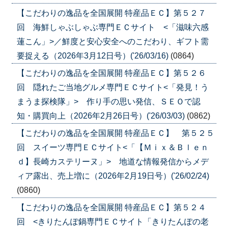
【こだわりの逸品を全国展開 特産品ＥＣ】第５２７
回 海鮮しゃぶしゃぶ専門ＥＣサイト <「滋味六感
蓮こん」>／鮮度と安心安全へのこだわり、ギフト需
要捉える（2026年3月12日号）('26/03/16)
(0864)
【こだわりの逸品を全国展開 特産品ＥＣ】第５２６
回 隠れたご当地グルメ専門ＥＣサイト<「発見！う
まうま探検隊」> 作り手の思い発信、ＳＥＯで認
知・購買向上（2026年2月26日号）('26/03/03)
(0862)
【こだわりの逸品を全国展開 特産品ＥＣ】 第５２５
回 スイーツ専門ＥＣサイト<「【Ｍｉｘ＆Ｂｌｅｎ
ｄ】長崎カステリーヌ」> 地道な情報発信からメデ
ィア露出、売上増に（2026年2月19日号）('26/02/24)
(0860)
【こだわりの逸品を全国展開 特産品ＥＣ】第５２４
回 <きりたんぽ鍋専門ＥＣサイト「きりたんぽの老