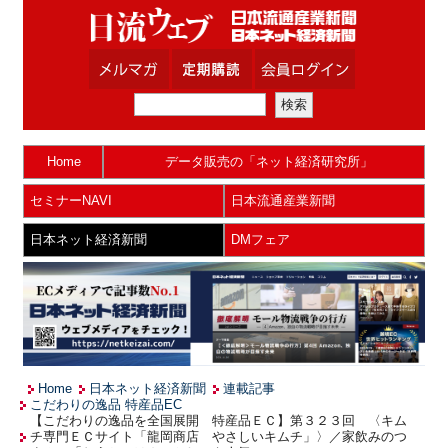
Home
データ販売の「ネット経済研究所」
セミナーNAVI
日本流通産業新聞
日本ネット経済新聞
DMフェア
Home
日本ネット経済新聞
連載記事
こだわりの逸品 特産品EC
【こだわりの逸品を全国展開 特産品ＥＣ】第３２３回 〈キム
チ専門ＥＣサイト「龍岡商店 やさしいキムチ」〉／家飲みのつ