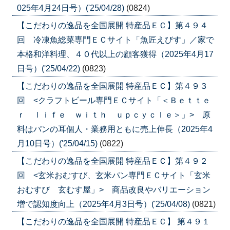
025年4月24日号）('25/04/28)
(0824)
【こだわりの逸品を全国展開 特産品ＥＣ】第４９４
回 冷凍魚総菜専門ＥＣサイト「魚匠えびす」／家で
本格和洋料理、４０代以上の顧客獲得（2025年4月17
日号）('25/04/22)
(0823)
【こだわりの逸品を全国展開 特産品ＥＣ】第４９３
回 <クラフトビール専門ＥＣサイト「＜Ｂｅｔｔｅ
ｒ ｌｉｆｅ ｗｉｔｈ ｕｐｃｙｃｌｅ＞」> 原
料はパンの耳個人・業務用ともに売上伸長（2025年4
月10日号）('25/04/15)
(0822)
【こだわりの逸品を全国展開 特産品ＥＣ】第４９２
回 <玄米おむすび、玄米パン専門ＥＣサイト「玄米
おむすび 玄むす屋」> 商品改良やバリエーション
増で認知度向上（2025年4月3日号）('25/04/08)
(0821)
【こだわりの逸品を全国展開 特産品ＥＣ】 第４９１