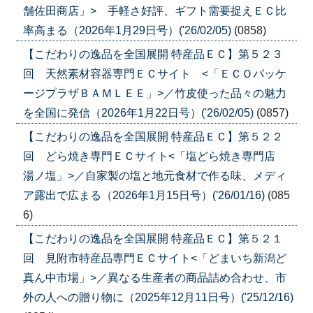
舗佐田商店」> 手軽さ好評、ギフト需要捉えＥＣ比
率高まる（2026年1月29日号）('26/02/05)
(0858)
【こだわりの逸品を全国展開 特産品ＥＣ】第５２３
回 天然素材容器専門ＥＣサイト <「ＥＣＯパッケ
ージプラザＢＡＭＬＥＥ」>／竹皮使った品々の魅力
を全国に発信（2026年1月22日号）('26/02/05)
(0857)
【こだわりの逸品を全国展開 特産品ＥＣ】第５２２
回 どら焼き専門ＥＣサイト<「塩どら焼き専門店
湯ノ塩」>／自家製の塩と地元食材で作る味、メディ
ア露出で広まる（2026年1月15日号）('26/01/16)
(085
6)
【こだわりの逸品を全国展開 特産品ＥＣ】第５２１
回 見附市特産品専門ＥＣサイト<「どまいち新潟ど
真ん中市場」>／異なる生産者の商品詰め合わせ、市
外の人への贈り物に（2025年12月11日号）('25/12/16)