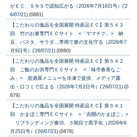
がＥＣ、ＳＮＳで認知広がる（2026年7月16日号）('2
6/07/21)
(0881)
【こだわりの逸品を全国展開 特産品ＥＣ】第５４３
回 竹のお箸専門ＥＣサイト <「ヤマチク」> 納
豆、パスタ、サラダ…専用で箸の文化守る（2026年7
月9日号）('26/07/21)
(0880)
【こだわりの逸品を全国展開 特産品ＥＣ】第５４２
回 ご飯のお供専門ＥＣサイト <「味市春香なご
み」> 居酒屋メニューを冷凍で提供、メディア露
出・口コミで広まる（2026年7月2日号）('26/07/21)
(0
879)
【こだわりの逸品を全国展開 特産品ＥＣ】第５４１
回 かまぼこ専門ＥＣサイト <「吉開のかまぼこ」>
リブランディング奏功、３期目で黒字化（2026年6
月25日号）('26/07/21)
(0878)