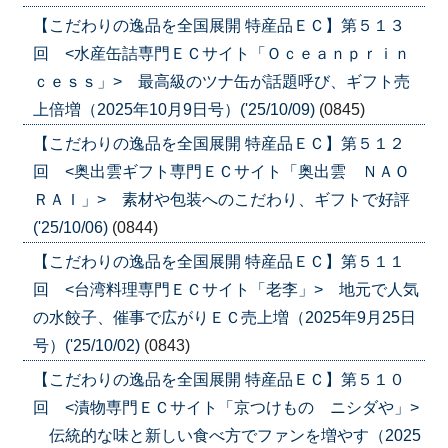
【こだわりの逸品を全国展開 特産品ＥＣ】第５１３
回 <水産缶詰専門ＥＣサイト「Ｏｃｅａｎｐｒｉｎ
ｃｅｓｓ」> 最高級のツナ缶が話題呼び、ギフト売
上倍増（2025年10月9日号）('25/10/09)
(0845)
【こだわりの逸品を全国展開 特産品ＥＣ】第５１２
回 <奥出雲ギフト専門ＥＣサイト「奥出雲 ＮＡＯ
ＲＡＩ」> 素材や包装へのこだわり、ギフトで好評
('25/10/06)
(0844)
【こだわりの逸品を全国展開 特産品ＥＣ】第５１１
回 <台湾料理専門ＥＣサイト「老李」> 地元で人気
の水餃子、催事で広がりＥＣ売上増（2025年9月25日
号）('25/10/02)
(0843)
【こだわりの逸品を全国展開 特産品ＥＣ】第５１０
回 <漬物専門ＥＣサイト「京つけもの ニシダや」>
伝統的な味と新しい食べ方でファンを増やす（2025