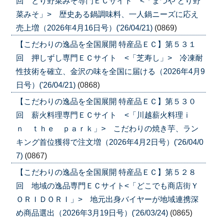
回 とり野菜みそ専門ＥＣサイト <「まつや とり野
菜みそ」> 歴史ある鍋調味料、一人鍋ニーズに応え
売上増（2026年4月16日号）('26/04/21)
(0869)
【こだわりの逸品を全国展開 特産品ＥＣ】第５３１
回 押しずし専門ＥＣサイト <「芝寿し」> 冷凍耐
性技術を確立、金沢の味を全国に届ける（2026年4月9
日号）('26/04/21)
(0868)
【こだわりの逸品を全国展開 特産品ＥＣ】第５３０
回 薪火料理専門ＥＣサイト <「川越薪火料理ｉ
ｎ ｔｈｅ ｐａｒｋ」> こだわりの焼き芋、ラン
キング首位獲得で注文増（2026年4月2日号）('26/04/0
7)
(0867)
【こだわりの逸品を全国展開 特産品ＥＣ】第５２８
回 地域の逸品専門ＥＣサイト<「どこでも商店街Ｙ
ＯＲＩＤＯＲＩ」> 地元出身バイヤーが地域連携深
め商品選出（2026年3月19日号）('26/03/24)
(0865)