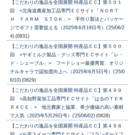
【こだわりの逸品を全国展開 特産品ＥＣ】第５０１
回 <北海道農産加工品専門ＥＣサイト「ＮＯＲＴ
Ｈ ＦＡＲＭ ＳＴＯＫ」> 手作り製法とパッケー
ジでギフト需要捉える（2025年6月19日号）('25/06/2
4)
(0831)
【こだわりの逸品を全国展開 特産品ＥＣ】第５００
回 <ヤギミルク製品・グッズ専門ＥＣサイト「レ・
ド・シェーブル」> フードショー最優秀賞、オリジ
ナルキャラで認知度向上へ（2025年6月5日号）('25/0
6/10)
(0829)
【こだわりの逸品を全国展開 特産品ＥＣ】第４９９
回 <高知野菜加工品専門ＥＣサイト「はるのＴＥＲ
ＲＡＣＥ」> 地元農家と協業、希少価値の高い素材
で人気（2025年5月29日号）('25/06/02)
(0828)
【こだわりの逸品を全国展開 特産品ＥＣ】第４９８
回 <お芋スイーツ専門ＥＣサイト「フランダースフ