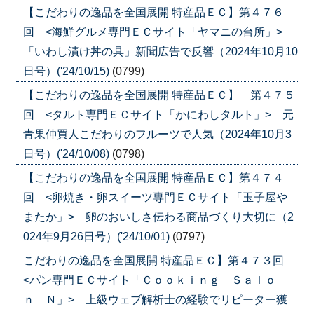
【こだわりの逸品を全国展開 特産品ＥＣ】第４７６
回 <海鮮グルメ専門ＥＣサイト「ヤマニの台所」>
「いわし漬け丼の具」新聞広告で反響（2024年10月10
日号）('24/10/15)
(0799)
【こだわりの逸品を全国展開 特産品ＥＣ】 第４７５
回 <タルト専門ＥＣサイト「かにわしタルト」> 元
青果仲買人こだわりのフルーツで人気（2024年10月3
日号）('24/10/08)
(0798)
【こだわりの逸品を全国展開 特産品ＥＣ】第４７４
回 <卵焼き・卵スイーツ専門ＥＣサイト「玉子屋や
またか」> 卵のおいしさ伝わる商品づくり大切に（2
024年9月26日号）('24/10/01)
(0797)
こだわりの逸品を全国展開 特産品ＥＣ】第４７３回
<パン専門ＥＣサイト「Ｃｏｏｋｉｎｇ Ｓａｌｏ
ｎ Ｎ」> 上級ウェブ解析士の経験でリピーター獲