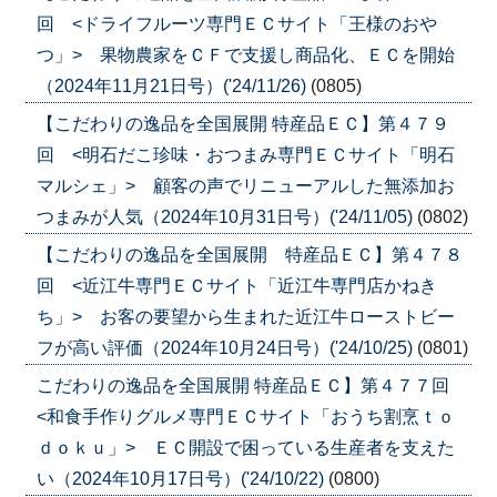
回 <ドライフルーツ専門ＥＣサイト「王様のおや
つ」> 果物農家をＣＦで支援し商品化、ＥＣを開始
（2024年11月21日号）('24/11/26)
(0805)
【こだわりの逸品を全国展開 特産品ＥＣ】第４７９
回 <明石だこ珍味・おつまみ専門ＥＣサイト「明石
マルシェ」> 顧客の声でリニューアルした無添加お
つまみが人気（2024年10月31日号）('24/11/05)
(0802)
【こだわりの逸品を全国展開 特産品ＥＣ】第４７８
回 <近江牛専門ＥＣサイト「近江牛専門店かねき
ち」> お客の要望から生まれた近江牛ローストビー
フが高い評価（2024年10月24日号）('24/10/25)
(0801)
こだわりの逸品を全国展開 特産品ＥＣ】第４７７回
<和食手作りグルメ専門ＥＣサイト「おうち割烹ｔｏ
ｄｏｋｕ」> ＥＣ開設で困っている生産者を支えた
い（2024年10月17日号）('24/10/22)
(0800)