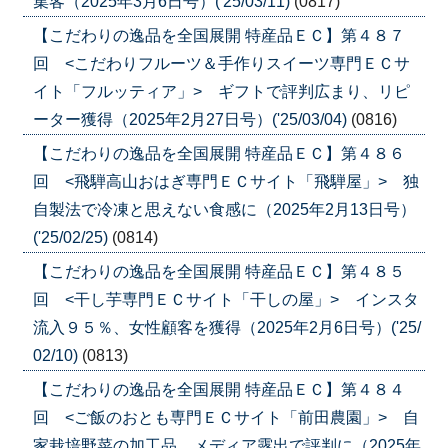
集客（2025年3月6日号）('25/03/11)
(0817)
【こだわりの逸品を全国展開 特産品ＥＣ】第４８７
回 <こだわりフルーツ＆手作りスイーツ専門ＥＣサ
イト「フルッティア」> ギフトで評判広まり、リピ
ーター獲得（2025年2月27日号）('25/03/04)
(0816)
【こだわりの逸品を全国展開 特産品ＥＣ】第４８６
回 <飛騨高山おはぎ専門ＥＣサイト「飛騨屋」> 独
自製法で冷凍と思えない食感に（2025年2月13日号）
('25/02/25)
(0814)
【こだわりの逸品を全国展開 特産品ＥＣ】第４８５
回 <干し芋専門ＥＣサイト「干しの屋」> インスタ
流入９５％、女性顧客を獲得（2025年2月6日号）('25/
02/10)
(0813)
【こだわりの逸品を全国展開 特産品ＥＣ】第４８４
回 <ご飯のおとも専門ＥＣサイト「前田農園」> 自
家栽培野菜の加工品、メディア露出で評判に（2025年