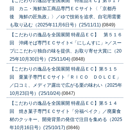
【こだわりの逸品を全国展開 特産品ＥＣ】第５１７
回 カニ・海鮮加工商品専門ＥＣサイト〈「京都丹
後 海鮮の匠魚政」〉／ゆで技術を追求、自宅用需要
も取り込む（2025年11月6日号）('25/11/11)
(0849)
【こだわりの逸品を全国展開 特産品ＥＣ】 第５１６
回 沖縄そば専門ＥＣサイト<「にしんすに」>／スー
プにこだわり独自の味を提供、お取り寄せ大賞に（20
25年10月30日号）('25/11/04)
(0848)
【こだわりの逸品を全国展開 特産品ＥＣ】第５１５
回 栗菓子専門ＥＣサイト「ＲＩＣＯ ＤＯＬＣＥ」
／口コミ、メディア露出で広がる栗の味わい（2025年
10月23日号）('25/10/24)
(0847)
【こだわりの逸品を全国展開 特産品ＥＣ】第５１４
回 焼き菓子専門ＥＣサイト「分福ベイク」／廃棄食
材のクッキー、開発背景の発信で注目を集める（2025
年10月16日号）('25/10/17)
(0846)