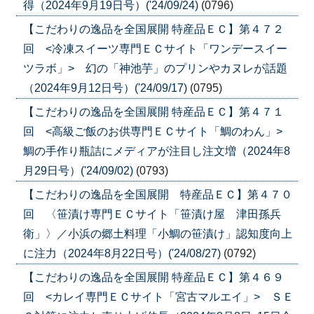
得（2024年9月19日号）('24/09/24)
(0796)
【こだわりの逸品を全国展開 特産品ＥＣ】第４７２
回 <冷凍スイーツ専門ＥＣサイト「ワンデースイー
ツラボ」> 幻の「神池芋」のプリンやカヌレが話題
（2024年9月12日号）('24/09/17)
(0795)
【こだわりの逸品を全国展開 特産品ＥＣ】第４７１
回 <高級ご飯のお供専門ＥＣサイト「鯛のわん」>
鯛の手作り瓶詰にメディアが注目し注文増（2024年8
月29日号）('24/09/02)
(0793)
【こだわりの逸品を全国展開 特産品ＥＣ】第４７０
回 〈笹漬け専門ＥＣサイト「笹漬け屋 津田孫兵
衛」〉／小浜の郷土料理「小鯛の笹漬け」認知度向上
に注力（2024年8月22日号）('24/08/27)
(0792)
【こだわりの逸品を全国展開 特産品ＥＣ】第４６９
回 <カレイ専門ＥＣサイト「宮古マルエイ」> ＳＥ