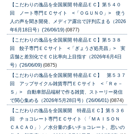
【こだわりの逸品を全国展開 特産品ＥＣ】第５４０
回 ノート専門ＥＣサイト <「ＯＧＵＮＯ」> 使う
人の声を聞き開発、メディア露出で評判広まる（2026
年6月18日号）('26/06/19)
(0877)
【こだわりの逸品を全国展開 特産品ＥＣ】第５３８
回 餃子専門ＥＣサイト <「ぎょうざ処亮昌」> 実
店舗と差別化でＥＣ比率向上目指す（2026年6月4日
号）('26/06/09)
(0875)
【こだわりの逸品を全国展開 特産品ＥＣ】 第５３７
回 アップサイクル雑貨専門ＥＣサイト <「Ｒｅ－
Ｓ」> 自動車部品端材で作る雑貨、ストーリー発信
で関心集める（2026年5月28日号）('26/06/01)
(0874)
【こだわりの逸品を全国展開 特産品ＥＣ】第５３６
回 チョコレート専門ＥＣサイト〈「ＭＡＩＳＯＮ
ＣＡＣＡＯ」〉／水分量の多いチョコレート、思いの