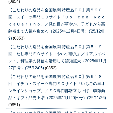
(0854)
【こだわりの逸品を全国展開 特産品ＥＣ】第５２０
回 スイーツ専門ＥＣサイト「ＤｏｌｃｅｄｉＲｏｃ
ｃａＣａｒｉｎｏ」／見た目が華やか、子どもから高
齢者まで人気を集める（2025年12月4日号）('25/12/0
9)
(0853)
【こだわりの逸品を全国展開 特産品ＥＣ】第５１９
回 だし専門ＥＣサイト「やいづ善八」／リアルイベ
ント、料理家の発信を活用して認知拡大（2025年11月
27日号）('25/12/05)
(0852)
【こだわりの逸品を全国展開 特産品ＥＣ】第５１８
回 イチゴ・スイーツ専門ＥＣサイト「いちごの里オ
ンラインショップ」／ＥＣ専門部署立ち上げ、季節商
品・ギフト品売上増（2025年11月20日号）('25/11/26)
(0851)