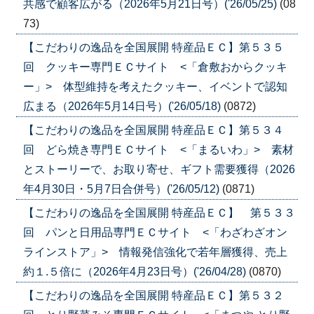
共感で顧客広がる（2026年5月21日号）('26/05/25)
(08
73)
【こだわりの逸品を全国展開 特産品ＥＣ】第５３５
回 クッキー専門ＥＣサイト <「倉敷おからクッキ
ー」> 体型維持を考えたクッキー、イベントで認知
広まる（2026年5月14日号）('26/05/18)
(0872)
【こだわりの逸品を全国展開 特産品ＥＣ】第５３４
回 どら焼き専門ＥＣサイト <「まるいわ」> 素材
とストーリーで、お取り寄せ、ギフト需要獲得（2026
年4月30日・5月7日合併号）('26/05/12)
(0871)
【こだわりの逸品を全国展開 特産品ＥＣ】 第５３３
回 パンと日用品専門ＥＣサイト <「わざわざオン
ラインストア」> 情報発信強化で若年層獲得、売上
約１.５倍に（2026年4月23日号）('26/04/28)
(0870)
【こだわりの逸品を全国展開 特産品ＥＣ】第５３２