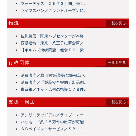
フォーデイズ ２６年３月期／売上…
ライフスパン／グランドオープンに…
物流
一覧を見る
佐川急便／関東ハブセンターが本格…
西濃運輸／東京・八王子に新倉庫／…
【ホルムズ海峡問題 健食ＥＣ・緊…
行政団体
一覧を見る
消費者庁／取引対策課長に加来氏が…
消費者庁／「製品安全誓約」出品削…
東京都／ネット広告の指導１７８件…
支援・周辺
一覧を見る
アンリミテッドアム／ライブコマー…
いつも．／約３５万件の出荷が可能…
ＳＢペイメントサービス／ＳＰ・Ｌ…