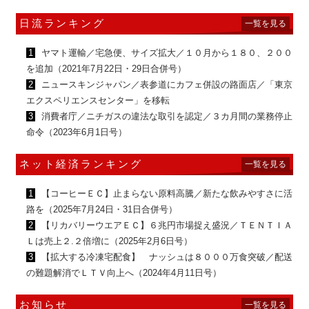
日流ランキング
一覧を見る
1
ヤマト運輸／宅急便、サイズ拡大／１０月から１８０、２００
を追加（2021年7月22日・29日合併号）
2
ニュースキンジャパン／表参道にカフェ併設の路面店／「東京
エクスペリエンスセンター」を移転
3
消費者庁／ニチガスの違法な取引を認定／３カ月間の業務停止
命令（2023年6月1日号）
ネット経済ランキング
一覧を見る
1
【コーヒーＥＣ】止まらない原料高騰／新たな飲みやすさに活
路を（2025年7月24日・31日合併号）
2
【リカバリーウエアＥＣ】６兆円市場捉え盛況／ＴＥＮＴＩＡ
Ｌは売上２.２倍増に（2025年2月6日号）
3
【拡大する冷凍宅配食】 ナッシュは８０００万食突破／配送
の難題解消でＬＴＶ向上へ（2024年4月11日号）
お知らせ
一覧を見る