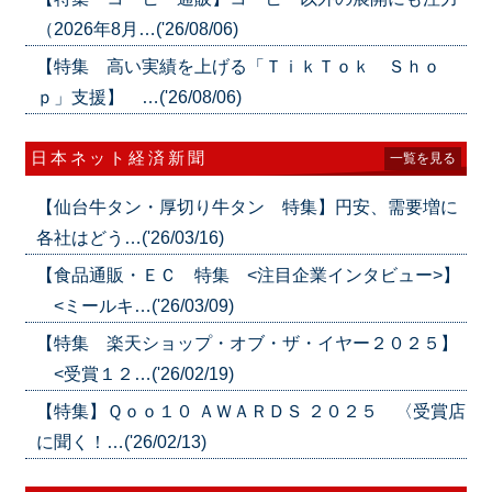
（2026年8月…('26/08/06)
【特集 高い実績を上げる「ＴｉｋＴｏｋ Ｓｈｏ
ｐ」支援】 …('26/08/06)
日本ネット経済新聞
一覧を見る
【仙台牛タン・厚切り牛タン 特集】円安、需要増に
各社はどう…('26/03/16)
【食品通販・ＥＣ 特集 <注目企業インタビュー>】
<ミールキ…('26/03/09)
【特集 楽天ショップ・オブ・ザ・イヤー２０２５】
<受賞１２…('26/02/19)
【特集】Ｑｏｏ１０ ＡＷＡＲＤＳ ２０２５ 〈受賞店
に聞く！…('26/02/13)