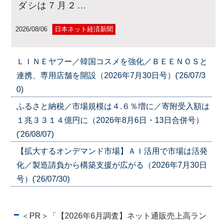
ダシは７月２…
2026/08/06
日本ネット経済新聞
ＬＩＮＥヤフー／韓国コスメを強化／ＢＥＥＮＯＳと
連携、専用店舗を開設（2026年7月30日号）('26/07/3
0)
ふるさと納税／市場規模は４.６％増に／寄附受入額は
１兆３３１４億円に（2026年8月6日・13日合併号）
('26/08/07)
【拡大するオンデマンド市場】ＡＩ活用で市場は活発
化／製造請負から構築支援が広がる（2026年7月30日
号）('26/07/30)
＜PR＞「【2026年6月調査】ネット通販売上高ラン