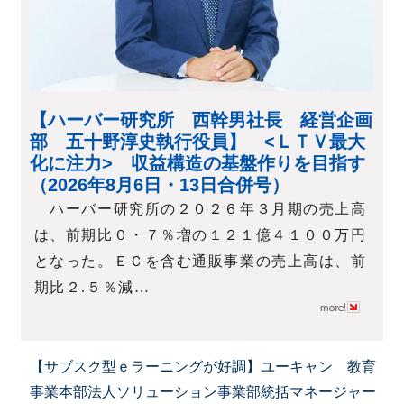
【ハーバー研究所 西幹男社長 経営企画
部 五十野淳史執行役員】 <ＬＴＶ最大
化に注力> 収益構造の基盤作りを目指す
（2026年8月6日・13日合併号）
ハーバー研究所の２０２６年３月期の売上高
は、前期比０・７％増の１２１億４１００万円
となった。ＥＣを含む通販事業の売上高は、前
期比２.５％減…
【サブスク型ｅラーニングが好調】ユーキャン 教育
事業本部法人ソリューション事業部統括マネージャー