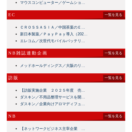
マウスコンピューター／ゲームショ…
EC
一覧を見る
ＣＲＯＳＳＡＳＩＡ／中国茶葉のＥ…
新日本製薬／ＰａｙＰａｙ導入（202…
エレコム／次世代モバイルバッテリ…
NB雑誌連動企画
一覧を見る
メッドホールディングス／大阪のリ…
訪販
一覧を見る
【訪販実施企業 ２０２５年度 売…
ダスキン／不用品整理サービスを開…
ダスキン／企業向けアロマディフュ…
NB
一覧を見る
【ネットワークビジネス主宰企業 …