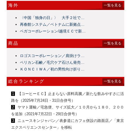
海外
一覧を見る
〈中国「独身の日」〉 大手２社で…
再春館システム／ベトナムに新拠点…
ベガコーポレーション/越境ＥＣで新…
商品
一覧を見る
ロゴスコーポレーション／肩掛けラ…
ペリカン石鹸／毛穴ケア石けん発売…
ＫＯＮＣＩＷＡ／初の男性向け折り…
総合ランキング
一覧を見る
1
【コーヒーＥＣ】止まらない原料高騰／新たな飲みやすさに活
路を（2025年7月24日・31日合併号）
2
ヤマト運輸／宅急便、サイズ拡大／１０月から１８０、２００
を追加（2021年7月22日・29日合併号）
3
ニュースキンジャパン／表参道にカフェ併設の路面店／「東京
エクスペリエンスセンター」を移転