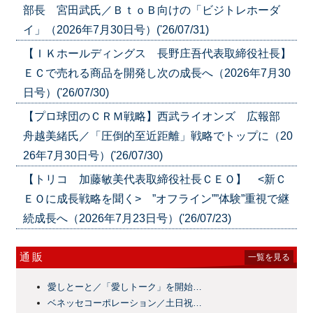
部長 宮田武氏／ＢｔｏＢ向けの「ビジトレホーダ
イ」（2026年7月30日号）('26/07/31)
【ＩＫホールディングス 長野庄吾代表取締役社長】
ＥＣで売れる商品を開発し次の成長へ（2026年7月30
日号）('26/07/30)
【プロ球団のＣＲＭ戦略】西武ライオンズ 広報部
舟越美緒氏／「圧倒的至近距離」戦略でトップに（20
26年7月30日号）('26/07/30)
【トリコ 加藤敏美代表取締役社長ＣＥＯ】 <新Ｃ
ＥＯに成長戦略を聞く> ”オフライン””体験”重視で継
続成長へ（2026年7月23日号）('26/07/23)
通販
一覧を見る
愛しとーと／「愛しトーク」を開始…
ベネッセコーポレーション／土日祝…