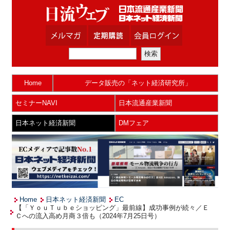
Home
データ販売の「ネット経済研究所」
セミナーNAVI
日本流通産業新聞
日本ネット経済新聞
DMフェア
Home
日本ネット経済新聞
EC
【「ＹｏｕＴｕｂｅショッピング」最前線】成功事例が続々／Ｅ
Ｃへの流入高め月商３倍も（2024年7月25日号）