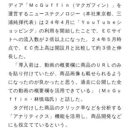
ディア「ＭｃＧｕｆｆｉｎ（マクガフィン）」を
運営するニューステクノロジー（本社東京都、三
浦純揮代表）は２４年４月に「ＹｏｕＴｕｂｅシ
ョッピング」の利用を開始したことで、ＥＣサイ
トへの流入数が２倍以上になった。２４年５月時
点で、ＥＣ売上高は開設月と比較して約３倍と伸
長した。
「導入前は、動画の概要欄に商品のＵＲＬのみ
を貼り付けていたが、商品画像も載せられるよう
になったのが良かったと思う。過去に公開した全
ての動画の概要欄を活用できている」（ＭｃＧｕ
ｆｆｉｎ・林慎哉氏）と話した。
タグ付けした商品のクリック率などを分析する
「アナリティクス」機能を活用し、商品開発など
にも役立てているという。