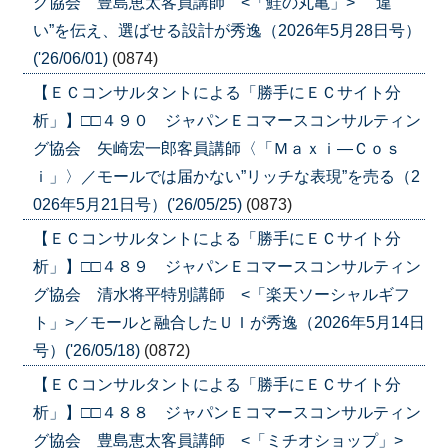
グ協会 豊島恵太客員講師 <「鮭の丸亀」> ”違
い”を伝え、選ばせる設計が秀逸（2026年5月28日号）
('26/06/01)
(0874)
【ＥＣコンサルタントによる「勝手にＥＣサイト分
析」】□□４９０ ジャパンＥコマースコンサルティン
グ協会 矢崎宏一郎客員講師〈「Ｍａｘｉ―Ｃｏｓ
ｉ」〉／モールでは届かない”リッチな表現”を売る（2
026年5月21日号）('26/05/25)
(0873)
【ＥＣコンサルタントによる「勝手にＥＣサイト分
析」】□□４８９ ジャパンＥコマースコンサルティン
グ協会 清水将平特別講師 <「楽天ソーシャルギフ
ト」>／モールと融合したＵＩが秀逸（2026年5月14日
号）('26/05/18)
(0872)
【ＥＣコンサルタントによる「勝手にＥＣサイト分
析」】□□４８８ ジャパンＥコマースコンサルティン
グ協会 豊島恵太客員講師 <「ミチオショップ」>