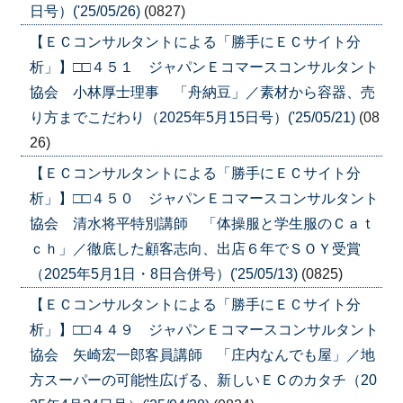
日号）('25/05/26)
(0827)
【ＥＣコンサルタントによる「勝手にＥＣサイト分
析」】□□４５１ ジャパンＥコマースコンサルタント
協会 小林厚士理事 「舟納豆」／素材から容器、売
り方までこだわり（2025年5月15日号）('25/05/21)
(08
26)
【ＥＣコンサルタントによる「勝手にＥＣサイト分
析」】□□４５０ ジャパンＥコマースコンサルタント
協会 清水将平特別講師 「体操服と学生服のＣａｔ
ｃｈ」／徹底した顧客志向、出店６年でＳＯＹ受賞
（2025年5月1日・8日合併号）('25/05/13)
(0825)
【ＥＣコンサルタントによる「勝手にＥＣサイト分
析」】□□４４９ ジャパンＥコマースコンサルタント
協会 矢崎宏一郎客員講師 「庄内なんでも屋」／地
方スーパーの可能性広げる、新しいＥＣのカタチ（20