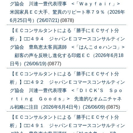
グ協会 川連一豊代表理事 <「Ｗａｙｆａｉｒ」>
米国家具ＥＣ大手、驚異のリピート率７９％（2026年
6月25日号）('26/07/21)
(0878)
【ＥＣコンサルタントによる「勝手にＥＣサイト分
析」】□□４９４ ジャパンＥコマースコンサルティン
グ協会 豊島恵太客員講師 <「はんこｄｅハンコ」>
顧客の声を反映し進化する印鑑ＥＣ（2026年6月18
日号）('26/06/19)
(0877)
【ＥＣコンサルタントによる「勝手にＥＣサイト分
析」】□□４９２ ジャパンＥコマースコンサルティン
グ協会 川連一豊代表理事 <「ＤＩＣＫ’Ｓ Ｓｐｏ
ｒｔｉｎｇ Ｇｏｏｄｓ」> 先進的なオムニチャネ
ル戦略に注目（2026年6月4日号）('26/06/09)
(0875)
【ＥＣコンサルタントによる「勝手にＥＣサイト分
析」】□□４９１ ジャパンＥコマースコンサルティン