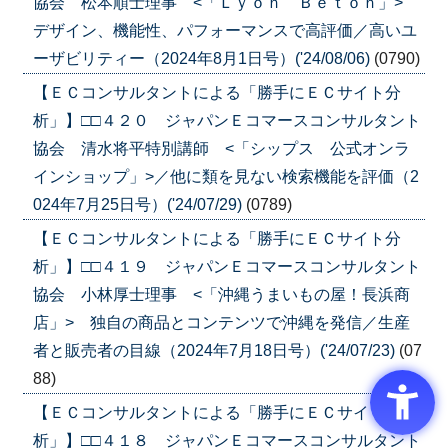
協会 松本順士理事 <「Ｌｙｏｎ Ｂｅｔｏｎ」>
デザイン、機能性、パフォーマンスで高評価／高いユ
ーザビリティー（2024年8月1日号）('24/08/06)
(0790)
【ＥＣコンサルタントによる「勝手にＥＣサイト分
析」】□□４２０ ジャパンＥコマースコンサルタント
協会 清水将平特別講師 <「シップス 公式オンラ
インショップ」>／他に類を見ない検索機能を評価（2
024年7月25日号）('24/07/29)
(0789)
【ＥＣコンサルタントによる「勝手にＥＣサイト分
析」】□□４１９ ジャパンＥコマースコンサルタント
協会 小林厚士理事 <「沖縄うまいもの屋！長浜商
店」> 独自の商品とコンテンツで沖縄を発信／生産
者と販売者の目線（2024年7月18日号）('24/07/23)
(07
88)
【ＥＣコンサルタントによる「勝手にＥＣサイト分
析」】□□４１８ ジャパンＥコマースコンサルタント