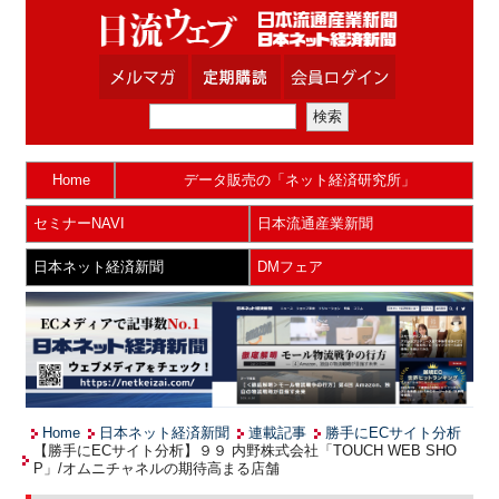
Home
データ販売の「ネット経済研究所」
セミナーNAVI
日本流通産業新聞
日本ネット経済新聞
DMフェア
Home
日本ネット経済新聞
連載記事
勝手にECサイト分析
【勝手にECサイト分析】９９ 内野株式会社「TOUCH WEB SHO
P」/オムニチャネルの期待高まる店舗