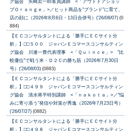
グ協会 矢崎宏一郎客員講師 <「アウトドアショッ
プＯｒａｎｇｅ」>／ヒット商品を”ブランド”に育て、
店の顔に（2026年8月6日・13日合併号）('26/08/07)
(0
884)
【ＥＣコンサルタントによる「勝手にＥＣサイト分
析」】□□５００ ジャパンＥコマースコンサルティン
グ協会 川連一豊代表理事 <「Ｑｕｉｎｃｅ」> ”比
較優位”で戦う米・Ｄ２Ｃの勝ち筋（2026年7月30日
号）('26/08/03)
(0883)
【ＥＣコンサルタントによる「勝手にＥＣサイト分
析」】□□４９９ ジャパンＥコマースコンサルティン
グ協会 清水将平特別講師 <「ｎａｋｏｔａ」>／”悩
みに寄り添う”発信や対策が秀逸（2026年7月23日号）
('26/07/27)
(0882)
【ＥＣコンサルタントによる「勝手にＥＣサイト分
析」】□□４９８ ジャパンＥコマースコンサルティン