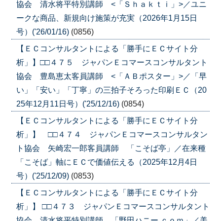
協会 清水将平特別講師 <「Ｓｈａｋｔｉ」>／ユニ
ークな商品、新規向け施策が充実（2026年1月15日
号）('26/01/16)
(0856)
【ＥＣコンサルタントによる「勝手にＥＣサイト分
析」】□□４７５ ジャパンＥコマースコンサルタント
協会 豊島恵太客員講師 <「ＡＢポスター」>／「早
い」「安い」「丁寧」の三拍子そろった印刷ＥＣ（20
25年12月11日号）('25/12/16)
(0854)
【ＥＣコンサルタントによる「勝手にＥＣサイト分
析」】 □□４７４ ジャパンＥコマースコンサルタン
ト協会 矢崎宏一郎客員講師 「こそば亭」／在来種
「こそば」軸にＥＣで価値伝える（2025年12月4日
号）('25/12/09)
(0853)
【ＥＣコンサルタントによる「勝手にＥＣサイト分
析」】 □□４７３ ジャパンＥコマースコンサルタント
協会 清水将平特別講師 「野田ハニー.ｃｏｍ」／美