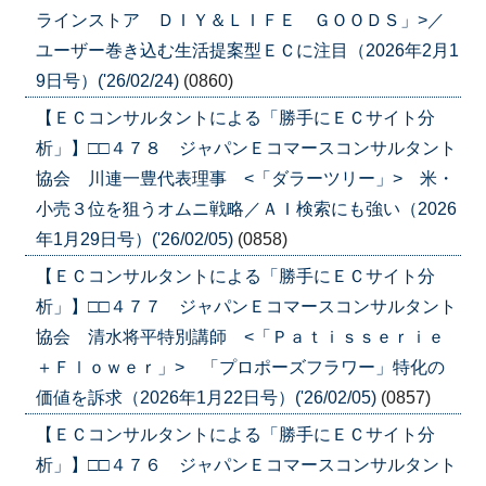
ラインストア ＤＩＹ＆ＬＩＦＥ ＧＯＯＤＳ」>／
ユーザー巻き込む生活提案型ＥＣに注目（2026年2月1
9日号）('26/02/24)
(0860)
【ＥＣコンサルタントによる「勝手にＥＣサイト分
析」】□□４７８ ジャパンＥコマースコンサルタント
協会 川連一豊代表理事 <「ダラーツリー」> 米・
小売３位を狙うオムニ戦略／ＡＩ検索にも強い（2026
年1月29日号）('26/02/05)
(0858)
【ＥＣコンサルタントによる「勝手にＥＣサイト分
析」】□□４７７ ジャパンＥコマースコンサルタント
協会 清水将平特別講師 <「Ｐａｔｉｓｓｅｒｉｅ
＋Ｆｌｏｗｅｒ」> 「プロポーズフラワー」特化の
価値を訴求（2026年1月22日号）('26/02/05)
(0857)
【ＥＣコンサルタントによる「勝手にＥＣサイト分
析」】□□４７６ ジャパンＥコマースコンサルタント