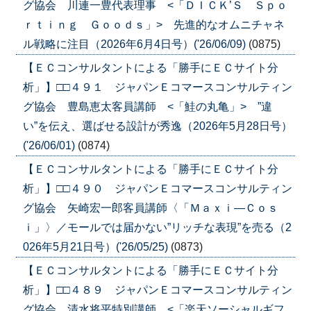
グ協会 川連一豊代表理事 <「ＤＩＣＫ’Ｓ Ｓｐｏ
ｒｔｉｎｇ Ｇｏｏｄｓ」> 先進的なオムニチャネ
ル戦略に注目（2026年6月4日号）('26/06/09)
(0875)
【ＥＣコンサルタントによる「勝手にＥＣサイト分
析」】□□４９１ ジャパンＥコマースコンサルティン
グ協会 豊島恵太客員講師 <「鮭の丸亀」> ”違
い”を伝え、選ばせる設計が秀逸（2026年5月28日号）
('26/06/01)
(0874)
【ＥＣコンサルタントによる「勝手にＥＣサイト分
析」】□□４９０ ジャパンＥコマースコンサルティン
グ協会 矢崎宏一郎客員講師〈「Ｍａｘｉ―Ｃｏｓ
ｉ」〉／モールでは届かない”リッチな表現”を売る（2
026年5月21日号）('26/05/25)
(0873)
【ＥＣコンサルタントによる「勝手にＥＣサイト分
析」】□□４８９ ジャパンＥコマースコンサルティン
グ協会 清水将平特別講師 <「楽天ソーシャルギフ