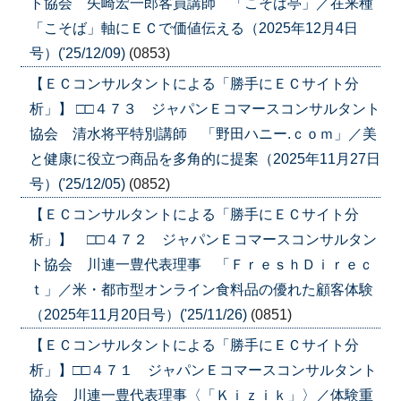
ト協会 矢崎宏一郎客員講師 「こそば亭」／在来種
「こそば」軸にＥＣで価値伝える（2025年12月4日
号）('25/12/09)
(0853)
【ＥＣコンサルタントによる「勝手にＥＣサイト分
析」】 □□４７３ ジャパンＥコマースコンサルタント
協会 清水将平特別講師 「野田ハニー.ｃｏｍ」／美
と健康に役立つ商品を多角的に提案（2025年11月27日
号）('25/12/05)
(0852)
【ＥＣコンサルタントによる「勝手にＥＣサイト分
析」】 □□４７２ ジャパンＥコマースコンサルタン
ト協会 川連一豊代表理事 「ＦｒｅｓｈＤｉｒｅｃ
ｔ」／米・都市型オンライン食料品の優れた顧客体験
（2025年11月20日号）('25/11/26)
(0851)
【ＥＣコンサルタントによる「勝手にＥＣサイト分
析」】□□４７１ ジャパンＥコマースコンサルタント
協会 川連一豊代表理事〈「Ｋｉｚｉｋ」〉／体験重