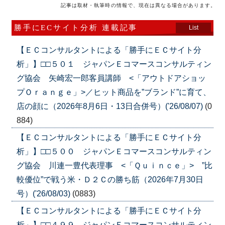
記事は取材・執筆時の情報で、現在は異なる場合があります。
勝手にECサイト分析 連載記事
List
【ＥＣコンサルタントによる「勝手にＥＣサイト分
析」】□□５０１ ジャパンＥコマースコンサルティン
グ協会 矢崎宏一郎客員講師 <「アウトドアショッ
プＯｒａｎｇｅ」>／ヒット商品を”ブランド”に育て、
店の顔に（2026年8月6日・13日合併号）('26/08/07)
(0
884)
【ＥＣコンサルタントによる「勝手にＥＣサイト分
析」】□□５００ ジャパンＥコマースコンサルティン
グ協会 川連一豊代表理事 <「Ｑｕｉｎｃｅ」> ”比
較優位”で戦う米・Ｄ２Ｃの勝ち筋（2026年7月30日
号）('26/08/03)
(0883)
【ＥＣコンサルタントによる「勝手にＥＣサイト分
析」】□□４９９ ジャパンＥコマースコンサルティン