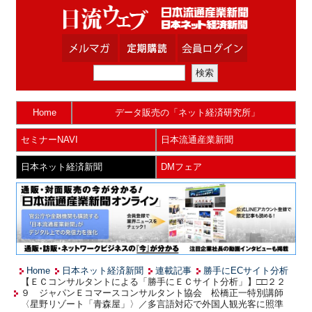
Home
データ販売の「ネット経済研究所」
セミナーNAVI
日本流通産業新聞
日本ネット経済新聞
DMフェア
Home
日本ネット経済新聞
連載記事
勝手にECサイト分析
【ＥＣコンサルタントによる「勝手にＥＣサイト分析」】□□２２
９ ジャパンＥコマースコンサルタント協会 松橋正一特別講師
〈星野リゾート「青森屋」〉／多言語対応で外国人観光客に照準