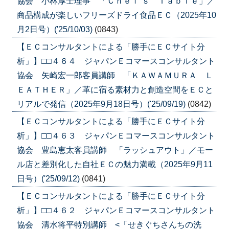
協会 小林厚士理事 「Ｃｈｅｆ’ｓ Ｔａｂｌｅ」／
商品構成が楽しいフリーズドライ食品ＥＣ（2025年10
月2日号）('25/10/03)
(0843)
【ＥＣコンサルタントによる「勝手にＥＣサイト分
析」】□□４６４ ジャパンＥコマースコンサルタント
協会 矢崎宏一郎客員講師 「ＫＡＷＡＭＵＲＡ Ｌ
ＥＡＴＨＥＲ」／革に宿る素材力と創造空間をＥＣと
リアルで発信（2025年9月18日号）('25/09/19)
(0842)
【ＥＣコンサルタントによる「勝手にＥＣサイト分
析」】□□４６３ ジャパンＥコマースコンサルタント
協会 豊島恵太客員講師 「ラッシュアウト」／モー
ル店と差別化した自社ＥＣの魅力満載（2025年9月11
日号）('25/09/12)
(0841)
【ＥＣコンサルタントによる「勝手にＥＣサイト分
析」】□□４６２ ジャパンＥコマースコンサルタント
協会 清水将平特別講師 <「せきぐちさんちの洗