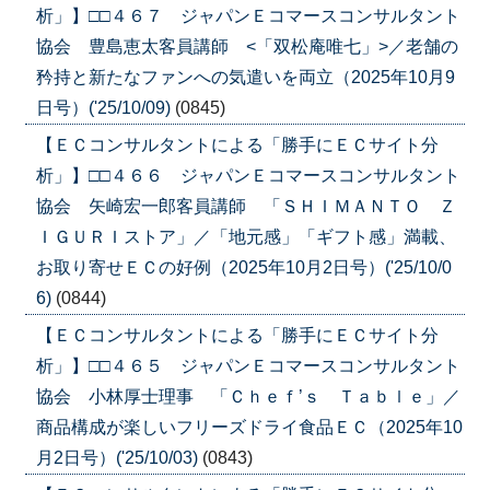
析」】□□４６７ ジャパンＥコマースコンサルタント
協会 豊島恵太客員講師 <「双松庵唯七」>／老舗の
矜持と新たなファンへの気遣いを両立（2025年10月9
日号）('25/10/09)
(0845)
【ＥＣコンサルタントによる「勝手にＥＣサイト分
析」】□□４６６ ジャパンＥコマースコンサルタント
協会 矢崎宏一郎客員講師 「ＳＨＩＭＡＮＴＯ Ｚ
ＩＧＵＲＩストア」／「地元感」「ギフト感」満載、
お取り寄せＥＣの好例（2025年10月2日号）('25/10/0
6)
(0844)
【ＥＣコンサルタントによる「勝手にＥＣサイト分
析」】□□４６５ ジャパンＥコマースコンサルタント
協会 小林厚士理事 「Ｃｈｅｆ’ｓ Ｔａｂｌｅ」／
商品構成が楽しいフリーズドライ食品ＥＣ（2025年10
月2日号）('25/10/03)
(0843)