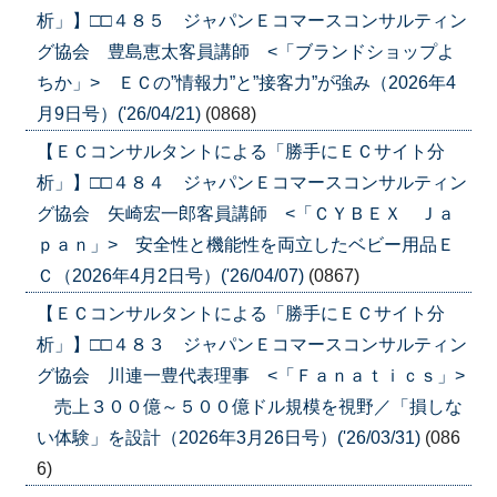
析」】□□４８５ ジャパンＥコマースコンサルティン
グ協会 豊島恵太客員講師 <「ブランドショップよ
ちか」> ＥＣの”情報力”と”接客力”が強み（2026年4
月9日号）('26/04/21)
(0868)
【ＥＣコンサルタントによる「勝手にＥＣサイト分
析」】□□４８４ ジャパンＥコマースコンサルティン
グ協会 矢崎宏一郎客員講師 <「ＣＹＢＥＸ Ｊａ
ｐａｎ」> 安全性と機能性を両立したベビー用品Ｅ
Ｃ（2026年4月2日号）('26/04/07)
(0867)
【ＥＣコンサルタントによる「勝手にＥＣサイト分
析」】□□４８３ ジャパンＥコマースコンサルティン
グ協会 川連一豊代表理事 <「Ｆａｎａｔｉｃｓ」>
売上３００億～５００億ドル規模を視野／「損しな
い体験」を設計（2026年3月26日号）('26/03/31)
(086
6)