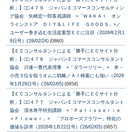
析」】□□４７９ ジャパンＥコマースコンサルティン
グ協会 矢崎宏一郎客員講師 <「ＷＡＫＡＩ オン
ラインストア ＤＩＹ＆ＬＩＦＥ ＧＯＯＤＳ」>／
ユーザー巻き込む生活提案型ＥＣに注目（2026年2月1
9日号）('26/02/24)
(0860)
【ＥＣコンサルタントによる「勝手にＥＣサイト分
析」】□□４７８ ジャパンＥコマースコンサルタント
協会 川連一豊代表理事 <「ダラーツリー」> 米・
小売３位を狙うオムニ戦略／ＡＩ検索にも強い（2026
年1月29日号）('26/02/05)
(0858)
【ＥＣコンサルタントによる「勝手にＥＣサイト分
析」】□□４７７ ジャパンＥコマースコンサルタント
協会 清水将平特別講師 <「Ｐａｔｉｓｓｅｒｉｅ
＋Ｆｌｏｗｅｒ」> 「プロポーズフラワー」特化の
価値を訴求（2026年1月22日号）('26/02/05)
(0857)