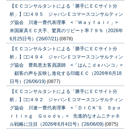
【ＥＣコンサルタントによる「勝手にＥＣサイト分
析」】□□４９５ ジャパンＥコマースコンサルティン
グ協会 川連一豊代表理事 <「Ｗａｙｆａｉｒ」>
米国家具ＥＣ大手、驚異のリピート率７９％（2026年
6月25日号）('26/07/21)
(0878)
【ＥＣコンサルタントによる「勝手にＥＣサイト分
析」】□□４９４ ジャパンＥコマースコンサルティン
グ協会 豊島恵太客員講師 <「はんこｄｅハンコ」>
顧客の声を反映し進化する印鑑ＥＣ（2026年6月18
日号）('26/06/19)
(0877)
【ＥＣコンサルタントによる「勝手にＥＣサイト分
析」】□□４９２ ジャパンＥコマースコンサルティン
グ協会 川連一豊代表理事 <「ＤＩＣＫ’Ｓ Ｓｐｏ
ｒｔｉｎｇ Ｇｏｏｄｓ」> 先進的なオムニチャネ
ル戦略に注目（2026年6月4日号）('26/06/09)
(0875)