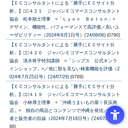
【ＥＣコンサルタントによる「勝手にＥＣサイト分
析」】□□４２１ ジャパンＥコマースコンサルタント
協会 松本順士理事 <「Ｌｙｏｎ Ｂｅｔｏｎ」>
デザイン、機能性、パフォーマンスで高評価／高いユ
ーザビリティー（2024年8月1日号）('24/08/06)
(0790)
【ＥＣコンサルタントによる「勝手にＥＣサイト分
析」】□□４２０ ジャパンＥコマースコンサルタント
協会 清水将平特別講師 <「シップス 公式オンラ
インショップ」>／他に類を見ない検索機能を評価（2
024年7月25日号）('24/07/29)
(0789)
【ＥＣコンサルタントによる「勝手にＥＣサイト分
析」】□□４１９ ジャパンＥコマースコンサルタント
協会 小林厚士理事 <「沖縄うまいもの屋！長浜商
店」> 独自の商品とコンテンツで沖縄を発信／生産
者と販売者の目線（2024年7月18日号）('24/07/23)
(07
88)