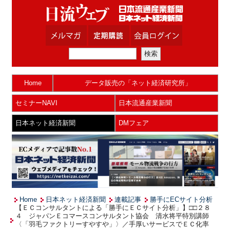
Home
データ販売の「ネット経済研究所」
セミナーNAVI
日本流通産業新聞
日本ネット経済新聞
DMフェア
Home
日本ネット経済新聞
連載記事
勝手にECサイト分析
【ＥＣコンサルタントによる「勝手にＥＣサイト分析」】□□２８
４ ジャパンＥコマースコンサルタント協会 清水将平特別講師
〈「羽毛ファクトリーすやすや」〉／手厚いサービスでＥＣ化率