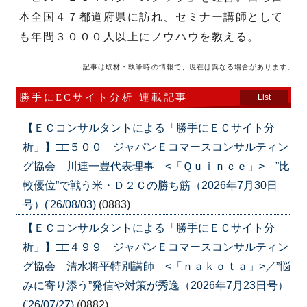
本全国４７都道府県に訪れ、セミナー講師として
も年間３０００人以上にノウハウを教える。
記事は取材・執筆時の情報で、現在は異なる場合があります。
勝手にECサイト分析 連載記事
List
【ＥＣコンサルタントによる「勝手にＥＣサイト分
析」】□□５００ ジャパンＥコマースコンサルティン
グ協会 川連一豊代表理事 <「Ｑｕｉｎｃｅ」> ”比
較優位”で戦う米・Ｄ２Ｃの勝ち筋（2026年7月30日
号）('26/08/03)
(0883)
【ＥＣコンサルタントによる「勝手にＥＣサイト分
析」】□□４９９ ジャパンＥコマースコンサルティン
グ協会 清水将平特別講師 <「ｎａｋｏｔａ」>／”悩
みに寄り添う”発信や対策が秀逸（2026年7月23日号）
('26/07/27)
(0882)