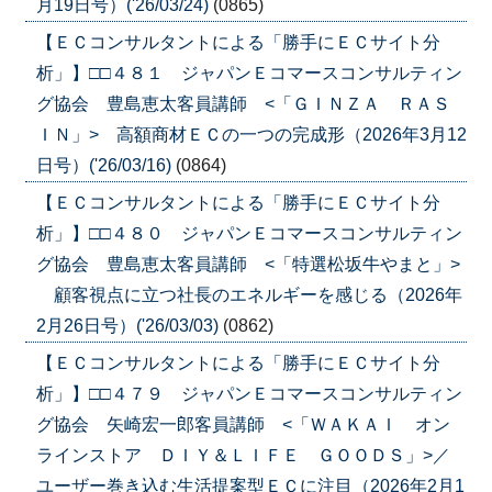
月19日号）('26/03/24)
(0865)
【ＥＣコンサルタントによる「勝手にＥＣサイト分
析」】□□４８１ ジャパンＥコマースコンサルティン
グ協会 豊島恵太客員講師 <「ＧＩＮＺＡ ＲＡＳ
ＩＮ」> 高額商材ＥＣの一つの完成形（2026年3月12
日号）('26/03/16)
(0864)
【ＥＣコンサルタントによる「勝手にＥＣサイト分
析」】□□４８０ ジャパンＥコマースコンサルティン
グ協会 豊島恵太客員講師 <「特選松坂牛やまと」>
顧客視点に立つ社長のエネルギーを感じる（2026年
2月26日号）('26/03/03)
(0862)
【ＥＣコンサルタントによる「勝手にＥＣサイト分
析」】□□４７９ ジャパンＥコマースコンサルティン
グ協会 矢崎宏一郎客員講師 <「ＷＡＫＡＩ オン
ラインストア ＤＩＹ＆ＬＩＦＥ ＧＯＯＤＳ」>／
ユーザー巻き込む生活提案型ＥＣに注目（2026年2月1