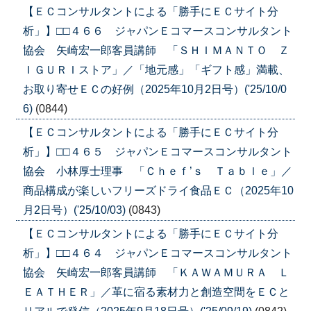
【ＥＣコンサルタントによる「勝手にＥＣサイト分
析」】□□４６６ ジャパンＥコマースコンサルタント
協会 矢崎宏一郎客員講師 「ＳＨＩＭＡＮＴＯ Ｚ
ＩＧＵＲＩストア」／「地元感」「ギフト感」満載、
お取り寄せＥＣの好例（2025年10月2日号）('25/10/0
6)
(0844)
【ＥＣコンサルタントによる「勝手にＥＣサイト分
析」】□□４６５ ジャパンＥコマースコンサルタント
協会 小林厚士理事 「Ｃｈｅｆ’ｓ Ｔａｂｌｅ」／
商品構成が楽しいフリーズドライ食品ＥＣ（2025年10
月2日号）('25/10/03)
(0843)
【ＥＣコンサルタントによる「勝手にＥＣサイト分
析」】□□４６４ ジャパンＥコマースコンサルタント
協会 矢崎宏一郎客員講師 「ＫＡＷＡＭＵＲＡ Ｌ
ＥＡＴＨＥＲ」／革に宿る素材力と創造空間をＥＣと