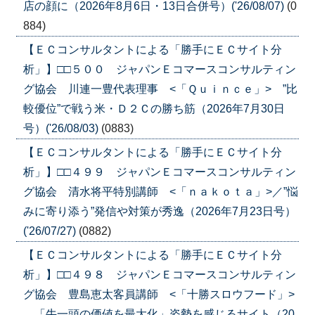
店の顔に（2026年8月6日・13日合併号）('26/08/07)
(0
884)
【ＥＣコンサルタントによる「勝手にＥＣサイト分
析」】□□５００ ジャパンＥコマースコンサルティン
グ協会 川連一豊代表理事 <「Ｑｕｉｎｃｅ」> ”比
較優位”で戦う米・Ｄ２Ｃの勝ち筋（2026年7月30日
号）('26/08/03)
(0883)
【ＥＣコンサルタントによる「勝手にＥＣサイト分
析」】□□４９９ ジャパンＥコマースコンサルティン
グ協会 清水将平特別講師 <「ｎａｋｏｔａ」>／”悩
みに寄り添う”発信や対策が秀逸（2026年7月23日号）
('26/07/27)
(0882)
【ＥＣコンサルタントによる「勝手にＥＣサイト分
析」】□□４９８ ジャパンＥコマースコンサルティン
グ協会 豊島恵太客員講師 <「十勝スロウフード」>
「牛一頭の価値を最大化」姿勢を感じるサイト（20