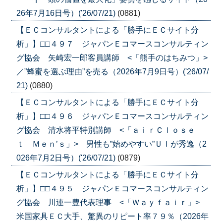
26年7月16日号）('26/07/21)
(0881)
【ＥＣコンサルタントによる「勝手にＥＣサイト分
析」】□□４９７ ジャパンＥコマースコンサルティン
グ協会 矢崎宏一郎客員講師 <「熊手のはちみつ」>
／”蜂蜜を選ぶ理由”を売る（2026年7月9日号）('26/07/
21)
(0880)
【ＥＣコンサルタントによる「勝手にＥＣサイト分
析」】□□４９６ ジャパンＥコマースコンサルティン
グ協会 清水将平特別講師 <「ａｉｒＣｌｏｓｅ
ｔ Ｍｅｎ’ｓ」> 男性も”始めやすい”ＵＩが秀逸（2
026年7月2日号）('26/07/21)
(0879)
【ＥＣコンサルタントによる「勝手にＥＣサイト分
析」】□□４９５ ジャパンＥコマースコンサルティン
グ協会 川連一豊代表理事 <「Ｗａｙｆａｉｒ」>
米国家具ＥＣ大手、驚異のリピート率７９％（2026年