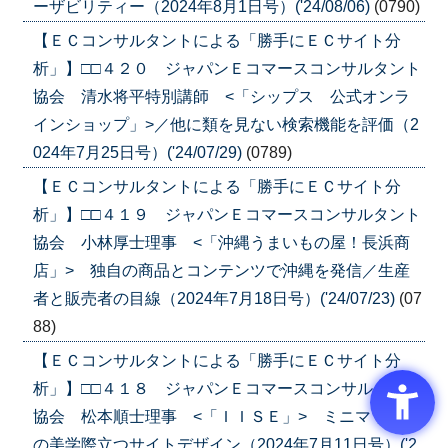
ーザビリティー（2024年8月1日号）('24/08/06)
(0790)
【ＥＣコンサルタントによる「勝手にＥＣサイト分
析」】□□４２０ ジャパンＥコマースコンサルタント
協会 清水将平特別講師 <「シップス 公式オンラ
インショップ」>／他に類を見ない検索機能を評価（2
024年7月25日号）('24/07/29)
(0789)
【ＥＣコンサルタントによる「勝手にＥＣサイト分
析」】□□４１９ ジャパンＥコマースコンサルタント
協会 小林厚士理事 <「沖縄うまいもの屋！長浜商
店」> 独自の商品とコンテンツで沖縄を発信／生産
者と販売者の目線（2024年7月18日号）('24/07/23)
(07
88)
【ＥＣコンサルタントによる「勝手にＥＣサイト分
析」】□□４１８ ジャパンＥコマースコンサルタント
協会 松本順士理事 <「ＩＩＳＥ」> ミニマリスト
の美学際立つサイトデザイン（2024年7月11日号）('2