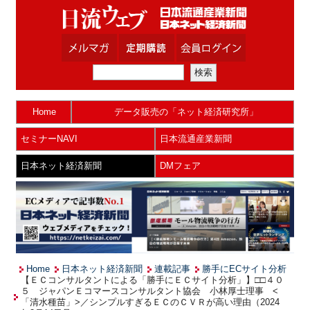
Home
データ販売の「ネット経済研究所」
セミナーNAVI
日本流通産業新聞
日本ネット経済新聞
DMフェア
Home
日本ネット経済新聞
連載記事
勝手にECサイト分析
【ＥＣコンサルタントによる「勝手にＥＣサイト分析」】□□４０
５ ジャパンＥコマースコンサルタント協会 小林厚士理事 <
「清水種苗」>／シンプルすぎるＥＣのＣＶＲが高い理由（2024