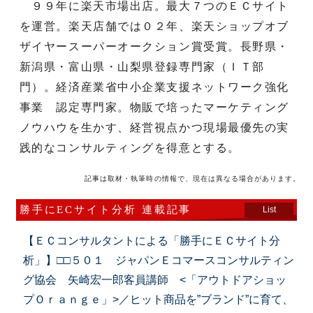
９９年に楽天市場出店。最大７つのＥＣサイト
を運営。楽天店舗では０２年、楽天ショップオブ
ザイヤースーパーオークション賞受賞。長野県・
新潟県・富山県・山梨県登録専門家（ＩＴ部
門）。経済産業省中小企業支援ネットワーク強化
事業 認定専門家。物販で培ったマーケティング
ノウハウを生かす、経営視点かつ現場最優先の実
践的なコンサルティングを得意とする。
記事は取材・執筆時の情報で、現在は異なる場合があります。
勝手にECサイト分析 連載記事
List
【ＥＣコンサルタントによる「勝手にＥＣサイト分
析」】□□５０１ ジャパンＥコマースコンサルティン
グ協会 矢崎宏一郎客員講師 <「アウトドアショッ
プＯｒａｎｇｅ」>／ヒット商品を”ブランド”に育て、