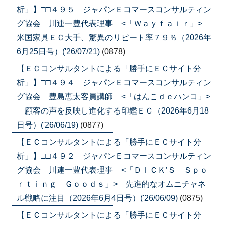
析」】□□４９５ ジャパンＥコマースコンサルティン
グ協会 川連一豊代表理事 <「Ｗａｙｆａｉｒ」>
米国家具ＥＣ大手、驚異のリピート率７９％（2026年
6月25日号）('26/07/21)
(0878)
【ＥＣコンサルタントによる「勝手にＥＣサイト分
析」】□□４９４ ジャパンＥコマースコンサルティン
グ協会 豊島恵太客員講師 <「はんこｄｅハンコ」>
顧客の声を反映し進化する印鑑ＥＣ（2026年6月18
日号）('26/06/19)
(0877)
【ＥＣコンサルタントによる「勝手にＥＣサイト分
析」】□□４９２ ジャパンＥコマースコンサルティン
グ協会 川連一豊代表理事 <「ＤＩＣＫ’Ｓ Ｓｐｏ
ｒｔｉｎｇ Ｇｏｏｄｓ」> 先進的なオムニチャネ
ル戦略に注目（2026年6月4日号）('26/06/09)
(0875)
【ＥＣコンサルタントによる「勝手にＥＣサイト分