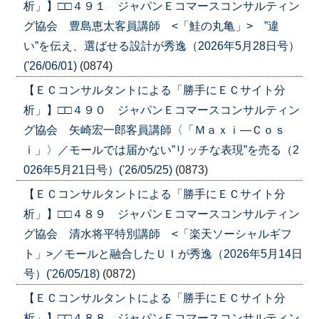
析」】□□４９１ ジャパンＥコマースコンサルティン
グ協会 豊島恵太客員講師 <「鮭の丸亀」> ”違
い”を伝え、選ばせる設計が秀逸（2026年5月28日号）
('26/06/01)
(0874)
【ＥＣコンサルタントによる「勝手にＥＣサイト分
析」】□□４９０ ジャパンＥコマースコンサルティン
グ協会 矢崎宏一郎客員講師〈「Ｍａｘｉ―Ｃｏｓ
ｉ」〉／モールでは届かない”リッチな表現”を売る（2
026年5月21日号）('26/05/25)
(0873)
【ＥＣコンサルタントによる「勝手にＥＣサイト分
析」】□□４８９ ジャパンＥコマースコンサルティン
グ協会 清水将平特別講師 <「楽天ソーシャルギフ
ト」>／モールと融合したＵＩが秀逸（2026年5月14日
号）('26/05/18)
(0872)
【ＥＣコンサルタントによる「勝手にＥＣサイト分
析」】□□４８８ ジャパンＥコマースコンサルティン