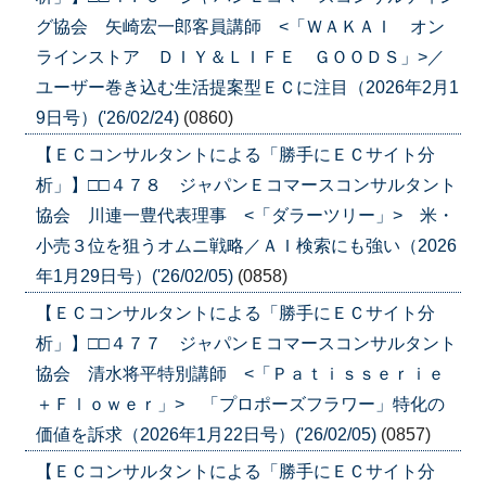
グ協会 矢崎宏一郎客員講師 <「ＷＡＫＡＩ オン
ラインストア ＤＩＹ＆ＬＩＦＥ ＧＯＯＤＳ」>／
ユーザー巻き込む生活提案型ＥＣに注目（2026年2月1
9日号）('26/02/24)
(0860)
【ＥＣコンサルタントによる「勝手にＥＣサイト分
析」】□□４７８ ジャパンＥコマースコンサルタント
協会 川連一豊代表理事 <「ダラーツリー」> 米・
小売３位を狙うオムニ戦略／ＡＩ検索にも強い（2026
年1月29日号）('26/02/05)
(0858)
【ＥＣコンサルタントによる「勝手にＥＣサイト分
析」】□□４７７ ジャパンＥコマースコンサルタント
協会 清水将平特別講師 <「Ｐａｔｉｓｓｅｒｉｅ
＋Ｆｌｏｗｅｒ」> 「プロポーズフラワー」特化の
価値を訴求（2026年1月22日号）('26/02/05)
(0857)
【ＥＣコンサルタントによる「勝手にＥＣサイト分