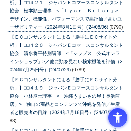
析」】□□４２１ ジャパンＥコマースコンサルタント
協会 松本順士理事 <「Ｌｙｏｎ Ｂｅｔｏｎ」>
デザイン、機能性、パフォーマンスで高評価／高いユ
ーザビリティー（2024年8月1日号）('24/08/06)
(0790)
【ＥＣコンサルタントによる「勝手にＥＣサイト分
析」】□□４２０ ジャパンＥコマースコンサルタント
協会 清水将平特別講師 <「シップス 公式オンラ
インショップ」>／他に類を見ない検索機能を評価（2
024年7月25日号）('24/07/29)
(0789)
【ＥＣコンサルタントによる「勝手にＥＣサイト分
析」】□□４１９ ジャパンＥコマースコンサルタント
協会 小林厚士理事 <「沖縄うまいもの屋！長浜商
店」> 独自の商品とコンテンツで沖縄を発信／生産
者と販売者の目線（2024年7月18日号）('24/07/23)
(07
88)
【ＥＣコンサルタントによる「勝手にＥＣサイト分