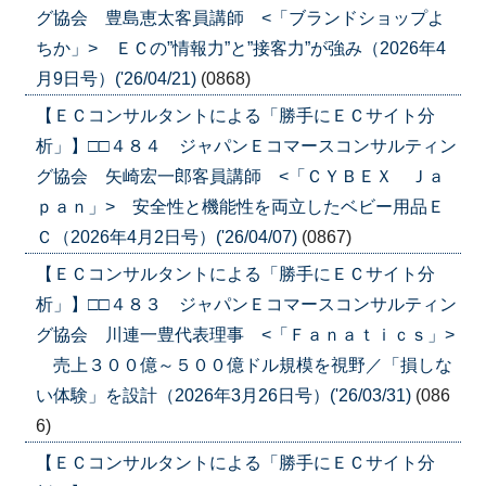
グ協会 豊島恵太客員講師 <「ブランドショップよ
ちか」> ＥＣの”情報力”と”接客力”が強み（2026年4
月9日号）('26/04/21)
(0868)
【ＥＣコンサルタントによる「勝手にＥＣサイト分
析」】□□４８４ ジャパンＥコマースコンサルティン
グ協会 矢崎宏一郎客員講師 <「ＣＹＢＥＸ Ｊａ
ｐａｎ」> 安全性と機能性を両立したベビー用品Ｅ
Ｃ（2026年4月2日号）('26/04/07)
(0867)
【ＥＣコンサルタントによる「勝手にＥＣサイト分
析」】□□４８３ ジャパンＥコマースコンサルティン
グ協会 川連一豊代表理事 <「Ｆａｎａｔｉｃｓ」>
売上３００億～５００億ドル規模を視野／「損しな
い体験」を設計（2026年3月26日号）('26/03/31)
(086
6)
【ＥＣコンサルタントによる「勝手にＥＣサイト分