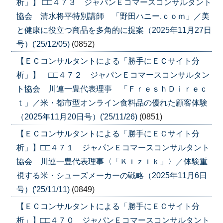
析」】 □□４７３ ジャパンＥコマースコンサルタント
協会 清水将平特別講師 「野田ハニー.ｃｏｍ」／美
と健康に役立つ商品を多角的に提案（2025年11月27日
号）('25/12/05)
(0852)
【ＥＣコンサルタントによる「勝手にＥＣサイト分
析」】 □□４７２ ジャパンＥコマースコンサルタン
ト協会 川連一豊代表理事 「ＦｒｅｓｈＤｉｒｅｃ
ｔ」／米・都市型オンライン食料品の優れた顧客体験
（2025年11月20日号）('25/11/26)
(0851)
【ＥＣコンサルタントによる「勝手にＥＣサイト分
析」】□□４７１ ジャパンＥコマースコンサルタント
協会 川連一豊代表理事〈「Ｋｉｚｉｋ」〉／体験重
視する米・シューズメーカーの戦略（2025年11月6日
号）('25/11/11)
(0849)
【ＥＣコンサルタントによる「勝手にＥＣサイト分
析」】□□４７０ ジャパンＥコマースコンサルタント