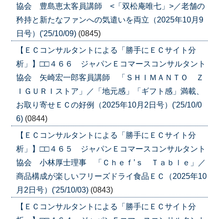
協会 豊島恵太客員講師 <「双松庵唯七」>／老舗の
矜持と新たなファンへの気遣いを両立（2025年10月9
日号）('25/10/09)
(0845)
【ＥＣコンサルタントによる「勝手にＥＣサイト分
析」】□□４６６ ジャパンＥコマースコンサルタント
協会 矢崎宏一郎客員講師 「ＳＨＩＭＡＮＴＯ Ｚ
ＩＧＵＲＩストア」／「地元感」「ギフト感」満載、
お取り寄せＥＣの好例（2025年10月2日号）('25/10/0
6)
(0844)
【ＥＣコンサルタントによる「勝手にＥＣサイト分
析」】□□４６５ ジャパンＥコマースコンサルタント
協会 小林厚士理事 「Ｃｈｅｆ’ｓ Ｔａｂｌｅ」／
商品構成が楽しいフリーズドライ食品ＥＣ（2025年10
月2日号）('25/10/03)
(0843)
【ＥＣコンサルタントによる「勝手にＥＣサイト分