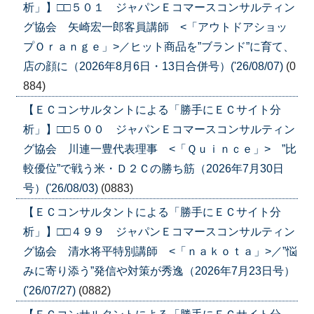
析」】□□５０１ ジャパンＥコマースコンサルティン
グ協会 矢崎宏一郎客員講師 <「アウトドアショッ
プＯｒａｎｇｅ」>／ヒット商品を”ブランド”に育て、
店の顔に（2026年8月6日・13日合併号）('26/08/07)
(0
884)
【ＥＣコンサルタントによる「勝手にＥＣサイト分
析」】□□５００ ジャパンＥコマースコンサルティン
グ協会 川連一豊代表理事 <「Ｑｕｉｎｃｅ」> ”比
較優位”で戦う米・Ｄ２Ｃの勝ち筋（2026年7月30日
号）('26/08/03)
(0883)
【ＥＣコンサルタントによる「勝手にＥＣサイト分
析」】□□４９９ ジャパンＥコマースコンサルティン
グ協会 清水将平特別講師 <「ｎａｋｏｔａ」>／”悩
みに寄り添う”発信や対策が秀逸（2026年7月23日号）
('26/07/27)
(0882)