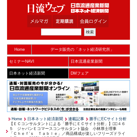
Home
データ販売の「ネット経済研究所」
セミナーNAVI
日本流通産業新聞
日本ネット経済新聞
DMフェア
Home
日本ネット経済新聞
連載記事
勝手にECサイト分析
【ＥＣコンサルタントによる「勝手にＥＣサイト分析」】□□４６
５ ジャパンＥコマースコンサルタント協会 小林厚士理事
「Ｃｈｅｆ’ｓ Ｔａｂｌｅ」／商品構成が楽しいフリーズドライ