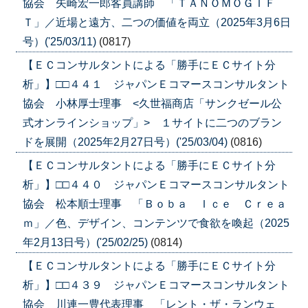
協会 矢崎宏一郎客員講師 「ＴＡＮＯＭＯＧＩＦ
Ｔ」／近場と遠方、二つの価値を両立（2025年3月6日
号）('25/03/11)
(0817)
【ＥＣコンサルタントによる「勝手にＥＣサイト分
析」】□□４４１ ジャパンＥコマースコンサルタント
協会 小林厚士理事 <久世福商店「サンクゼール公
式オンラインショップ」> １サイトに二つのブラン
ドを展開（2025年2月27日号）('25/03/04)
(0816)
【ＥＣコンサルタントによる「勝手にＥＣサイト分
析」】□□４４０ ジャパンＥコマースコンサルタント
協会 松本順士理事 「Ｂｏｂａ Ｉｃｅ Ｃｒｅａ
ｍ」／色、デザイン、コンテンツで食欲を喚起（2025
年2月13日号）('25/02/25)
(0814)
【ＥＣコンサルタントによる「勝手にＥＣサイト分
析」】□□４３９ ジャパンＥコマースコンサルタント
協会 川連一豊代表理事 「レント・ザ・ランウェ