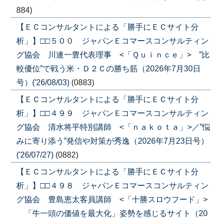
884)
【ＥＣコンサルタントによる「勝手にＥＣサイト分
析」】□□５００ ジャパンＥコマースコンサルティン
グ協会 川連一豊代表理事 <「Ｑｕｉｎｃｅ」> ”比
較優位”で戦う米・Ｄ２Ｃの勝ち筋（2026年7月30日
号）('26/08/03)
(0883)
【ＥＣコンサルタントによる「勝手にＥＣサイト分
析」】□□４９９ ジャパンＥコマースコンサルティン
グ協会 清水将平特別講師 <「ｎａｋｏｔａ」>／”悩
みに寄り添う”発信や対策が秀逸（2026年7月23日号）
('26/07/27)
(0882)
【ＥＣコンサルタントによる「勝手にＥＣサイト分
析」】□□４９８ ジャパンＥコマースコンサルティン
グ協会 豊島恵太客員講師 <「十勝スロウフード」>
「牛一頭の価値を最大化」姿勢を感じるサイト（20