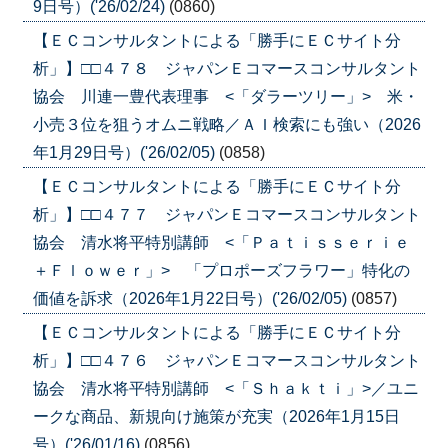
9日号）('26/02/24)
(0860)
【ＥＣコンサルタントによる「勝手にＥＣサイト分
析」】□□４７８ ジャパンＥコマースコンサルタント
協会 川連一豊代表理事 <「ダラーツリー」> 米・
小売３位を狙うオムニ戦略／ＡＩ検索にも強い（2026
年1月29日号）('26/02/05)
(0858)
【ＥＣコンサルタントによる「勝手にＥＣサイト分
析」】□□４７７ ジャパンＥコマースコンサルタント
協会 清水将平特別講師 <「Ｐａｔｉｓｓｅｒｉｅ
＋Ｆｌｏｗｅｒ」> 「プロポーズフラワー」特化の
価値を訴求（2026年1月22日号）('26/02/05)
(0857)
【ＥＣコンサルタントによる「勝手にＥＣサイト分
析」】□□４７６ ジャパンＥコマースコンサルタント
協会 清水将平特別講師 <「Ｓｈａｋｔｉ」>／ユニ
ークな商品、新規向け施策が充実（2026年1月15日
号）('26/01/16)
(0856)