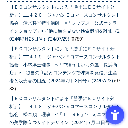
【ＥＣコンサルタントによる「勝手にＥＣサイト分
析」】□□４２０ ジャパンＥコマースコンサルタント
協会 清水将平特別講師 <「シップス 公式オンラ
インショップ」>／他に類を見ない検索機能を評価（2
024年7月25日号）('24/07/29)
(0789)
【ＥＣコンサルタントによる「勝手にＥＣサイト分
析」】□□４１９ ジャパンＥコマースコンサルタント
協会 小林厚士理事 <「沖縄うまいもの屋！長浜商
店」> 独自の商品とコンテンツで沖縄を発信／生産
者と販売者の目線（2024年7月18日号）('24/07/23)
(07
88)
【ＥＣコンサルタントによる「勝手にＥＣサイト分
析」】□□４１８ ジャパンＥコマースコンサルタント
協会 松本順士理事 <「ＩＩＳＥ」> ミニマリスト
の美学際立つサイトデザイン（2024年7月11日号）('2