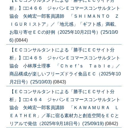
【ＥＣコンサルタントによる「勝手にＥＣサイト分
析」】□□４６６ ジャパンＥコマースコンサルタント
協会 矢崎宏一郎客員講師 「ＳＨＩＭＡＮＴＯ Ｚ
ＩＧＵＲＩストア」／「地元感」「ギフト感」満載、
お取り寄せＥＣの好例（2025年10月2日号）('25/10/0
6)
(0844)
【ＥＣコンサルタントによる「勝手にＥＣサイト分
析」】□□４６５ ジャパンＥコマースコンサルタント
協会 小林厚士理事 「Ｃｈｅｆ’ｓ Ｔａｂｌｅ」／
商品構成が楽しいフリーズドライ食品ＥＣ（2025年10
月2日号）('25/10/03)
(0843)
【ＥＣコンサルタントによる「勝手にＥＣサイト分
析」】□□４６４ ジャパンＥコマースコンサルタント
協会 矢崎宏一郎客員講師 「ＫＡＷＡＭＵＲＡ Ｌ
ＥＡＴＨＥＲ」／革に宿る素材力と創造空間をＥＣと
リアルで発信（2025年9月18日号）('25/09/19)
(0842)