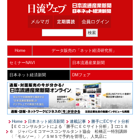
Home
データ販売の「ネット経済研究所」
セミナーNAVI
日本流通産業新聞
日本ネット経済新聞
DMフェア
Home
日本ネット経済新聞
連載記事
勝手にECサイト分析
【ＥＣコンサルタントによる「勝手にＥＣサイト分析」】□□１８
６ ジャパンＥコマースコンサルタント協会 松橋正一特別講師
〈「モルソー」〉／ＳＭＳで予約を管理し、人気店に