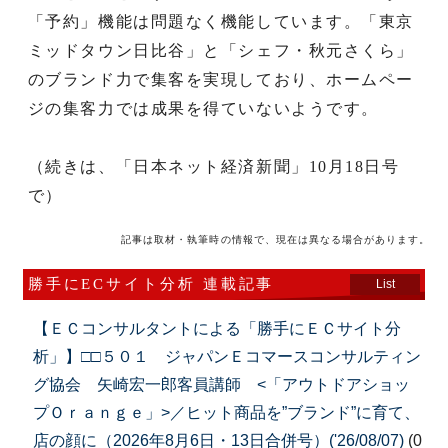
「予約」機能は問題なく機能しています。「東京
ミッドタウン日比谷」と「シェフ・秋元さくら」
のブランド力で集客を実現しており、ホームペー
ジの集客力では成果を得ていないようです。
（続きは、「日本ネット経済新聞」10月18日号
で）
記事は取材・執筆時の情報で、現在は異なる場合があります。
勝手にECサイト分析 連載記事
List
【ＥＣコンサルタントによる「勝手にＥＣサイト分
析」】□□５０１ ジャパンＥコマースコンサルティン
グ協会 矢崎宏一郎客員講師 <「アウトドアショッ
プＯｒａｎｇｅ」>／ヒット商品を”ブランド”に育て、
店の顔に（2026年8月6日・13日合併号）('26/08/07)
(0