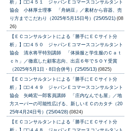
析」】□□４５１ ジャパンＥコマースコンサルタント
協会 小林厚士理事 「舟納豆」／素材から容器、売
り方までこだわり（2025年5月15日号）('25/05/21)
(08
26)
【ＥＣコンサルタントによる「勝手にＥＣサイト分
析」】□□４５０ ジャパンＥコマースコンサルタント
協会 清水将平特別講師 「体操服と学生服のＣａｔ
ｃｈ」／徹底した顧客志向、出店６年でＳＯＹ受賞
（2025年5月1日・8日合併号）('25/05/13)
(0825)
【ＥＣコンサルタントによる「勝手にＥＣサイト分
析」】□□４４９ ジャパンＥコマースコンサルタント
協会 矢崎宏一郎客員講師 「庄内なんでも屋」／地
方スーパーの可能性広げる、新しいＥＣのカタチ（20
25年4月24日号）('25/04/28)
(0824)
【ＥＣコンサルタントによる「勝手にＥＣサイト分
析」】□□４４８ ジャパンＥコマースコンサルタント