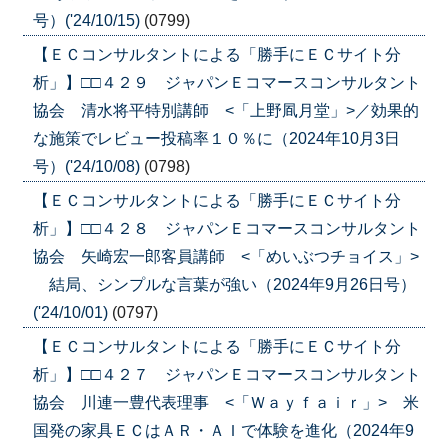
号）('24/10/15)
(0799)
【ＥＣコンサルタントによる「勝手にＥＣサイト分
析」】□□４２９ ジャパンＥコマースコンサルタント
協会 清水将平特別講師 <「上野凮月堂」>／効果的
な施策でレビュー投稿率１０％に（2024年10月3日
号）('24/10/08)
(0798)
【ＥＣコンサルタントによる「勝手にＥＣサイト分
析」】□□４２８ ジャパンＥコマースコンサルタント
協会 矢崎宏一郎客員講師 <「めいぶつチョイス」>
結局、シンプルな言葉が強い（2024年9月26日号）
('24/10/01)
(0797)
【ＥＣコンサルタントによる「勝手にＥＣサイト分
析」】□□４２７ ジャパンＥコマースコンサルタント
協会 川連一豊代表理事 <「Ｗａｙｆａｉｒ」> 米
国発の家具ＥＣはＡＲ・ＡＩで体験を進化（2024年9