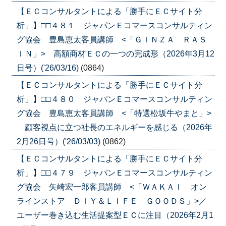
【ＥＣコンサルタントによる「勝手にＥＣサイト分
析」】□□４８１ ジャパンＥコマースコンサルティン
グ協会 豊島恵太客員講師 <「ＧＩＮＺＡ ＲＡＳ
ＩＮ」> 高額商材ＥＣの一つの完成形（2026年3月12
日号）('26/03/16)
(0864)
【ＥＣコンサルタントによる「勝手にＥＣサイト分
析」】□□４８０ ジャパンＥコマースコンサルティン
グ協会 豊島恵太客員講師 <「特選松坂牛やまと」>
顧客視点に立つ社長のエネルギーを感じる（2026年
2月26日号）('26/03/03)
(0862)
【ＥＣコンサルタントによる「勝手にＥＣサイト分
析」】□□４７９ ジャパンＥコマースコンサルティン
グ協会 矢崎宏一郎客員講師 <「ＷＡＫＡＩ オン
ラインストア ＤＩＹ＆ＬＩＦＥ ＧＯＯＤＳ」>／
ユーザー巻き込む生活提案型ＥＣに注目（2026年2月1