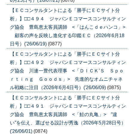
6月25日号）('26/07/21)
(0878)
【ＥＣコンサルタントによる「勝手にＥＣサイト分
析」】□□４９４ ジャパンＥコマースコンサルティン
グ協会 豊島恵太客員講師 <「はんこｄｅハンコ」>
顧客の声を反映し進化する印鑑ＥＣ（2026年6月18
日号）('26/06/19)
(0877)
【ＥＣコンサルタントによる「勝手にＥＣサイト分
析」】□□４９２ ジャパンＥコマースコンサルティン
グ協会 川連一豊代表理事 <「ＤＩＣＫ’Ｓ Ｓｐｏ
ｒｔｉｎｇ Ｇｏｏｄｓ」> 先進的なオムニチャネ
ル戦略に注目（2026年6月4日号）('26/06/09)
(0875)
【ＥＣコンサルタントによる「勝手にＥＣサイト分
析」】□□４９１ ジャパンＥコマースコンサルティン
グ協会 豊島恵太客員講師 <「鮭の丸亀」> ”違
い”を伝え、選ばせる設計が秀逸（2026年5月28日号）
('26/06/01)
(0874)