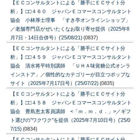
【ＥＣコンサルタントによる「勝手にＥＣサイト分
析」】□□４６０ ジャパンＥコマースコンサルタント
協会 小林厚士理事 「すき亭オンラインショップ」
／老舗専門店がぜいたくなお取り寄せ提供（2025年8
月7日・14日合併号）('25/08/21)
(0837)
【ＥＣコンサルタントによる「勝手にＥＣサイト分
析」】□□４５９ ジャパンＥコマースコンサルタント
協会 清水将平特別講師 「ＵＨＡ味覚糖公式オンラ
インストア」／個性的なカテゴリーが目立つポップな
サイト（2025年7月17日号）('25/07/22)
(0835)
【ＥＣコンサルタントによる「勝手にＥＣサイト分
析」】□□４５８ ジャパンＥコマースコンサルタント
協会 豊島恵太客員講師 <「ｍ．ｍ．ｄ．」>／ギフ
ト選びの”ワクワク”を提供（2025年7月10日号）('25/0
7/15)
(0834)
【ＥＣコンサルタントによる「勝手にＥＣサイト分