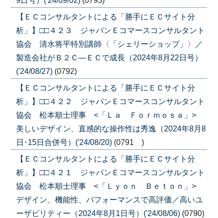
9日号）('24/09/02)
(0793)
【ＥＣコンサルタントによる「勝手にＥＣサイト分
析」】□□４２３ ジャパンＥコマースコンサルタント
協会 清水将平特別講師〈「シェリーショップ」〉／
製造会社がＢ２Ｃ―ＥＣで成長（2024年8月22日号）
('24/08/27)
(0792)
【ＥＣコンサルタントによる「勝手にＥＣサイト分
析」】□□４２２ ジャパンＥコマースコンサルタント
協会 松本順士理事 <「Ｌａ Ｆｏｒｍｏｓａ」>
美しいデザイン、直感的な操作性は秀逸（2024年8月8
日･15日合併号）('24/08/20)
(0791 )
【ＥＣコンサルタントによる「勝手にＥＣサイト分
析」】□□４２１ ジャパンＥコマースコンサルタント
協会 松本順士理事 <「Ｌｙｏｎ Ｂｅｔｏｎ」>
デザイン、機能性、パフォーマンスで高評価／高いユ
ーザビリティー（2024年8月1日号）('24/08/06)
(0790)