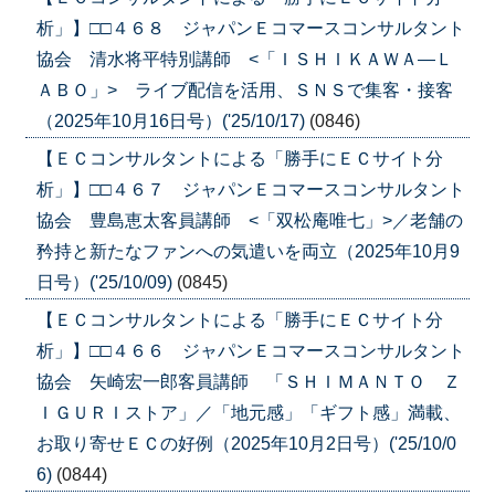
析」】□□４６８ ジャパンＥコマースコンサルタント
協会 清水将平特別講師 <「ＩＳＨＩＫＡＷＡ―Ｌ
ＡＢＯ」> ライブ配信を活用、ＳＮＳで集客・接客
（2025年10月16日号）('25/10/17)
(0846)
【ＥＣコンサルタントによる「勝手にＥＣサイト分
析」】□□４６７ ジャパンＥコマースコンサルタント
協会 豊島恵太客員講師 <「双松庵唯七」>／老舗の
矜持と新たなファンへの気遣いを両立（2025年10月9
日号）('25/10/09)
(0845)
【ＥＣコンサルタントによる「勝手にＥＣサイト分
析」】□□４６６ ジャパンＥコマースコンサルタント
協会 矢崎宏一郎客員講師 「ＳＨＩＭＡＮＴＯ Ｚ
ＩＧＵＲＩストア」／「地元感」「ギフト感」満載、
お取り寄せＥＣの好例（2025年10月2日号）('25/10/0
6)
(0844)