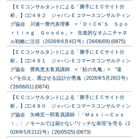
【ＥＣコンサルタントによる「勝手にＥＣサイト分
析」】□□４９２ ジャパンＥコマースコンサルティン
グ協会 川連一豊代表理事 <「ＤＩＣＫ’Ｓ Ｓｐｏ
ｒｔｉｎｇ Ｇｏｏｄｓ」> 先進的なオムニチャネ
ル戦略に注目（2026年6月4日号）('26/06/09)
(0875)
【ＥＣコンサルタントによる「勝手にＥＣサイト分
析」】□□４９１ ジャパンＥコマースコンサルティン
グ協会 豊島恵太客員講師 <「鮭の丸亀」> ”違
い”を伝え、選ばせる設計が秀逸（2026年5月28日号）
('26/06/01)
(0874)
【ＥＣコンサルタントによる「勝手にＥＣサイト分
析」】□□４９０ ジャパンＥコマースコンサルティン
グ協会 矢崎宏一郎客員講師〈「Ｍａｘｉ―Ｃｏｓ
ｉ」〉／モールでは届かない”リッチな表現”を売る（2
026年5月21日号）('26/05/25)
(0873)