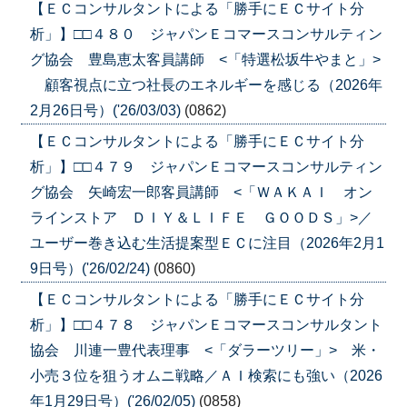
【ＥＣコンサルタントによる「勝手にＥＣサイト分
析」】□□４８０ ジャパンＥコマースコンサルティン
グ協会 豊島恵太客員講師 <「特選松坂牛やまと」>
顧客視点に立つ社長のエネルギーを感じる（2026年
2月26日号）('26/03/03)
(0862)
【ＥＣコンサルタントによる「勝手にＥＣサイト分
析」】□□４７９ ジャパンＥコマースコンサルティン
グ協会 矢崎宏一郎客員講師 <「ＷＡＫＡＩ オン
ラインストア ＤＩＹ＆ＬＩＦＥ ＧＯＯＤＳ」>／
ユーザー巻き込む生活提案型ＥＣに注目（2026年2月1
9日号）('26/02/24)
(0860)
【ＥＣコンサルタントによる「勝手にＥＣサイト分
析」】□□４７８ ジャパンＥコマースコンサルタント
協会 川連一豊代表理事 <「ダラーツリー」> 米・
小売３位を狙うオムニ戦略／ＡＩ検索にも強い（2026
年1月29日号）('26/02/05)
(0858)