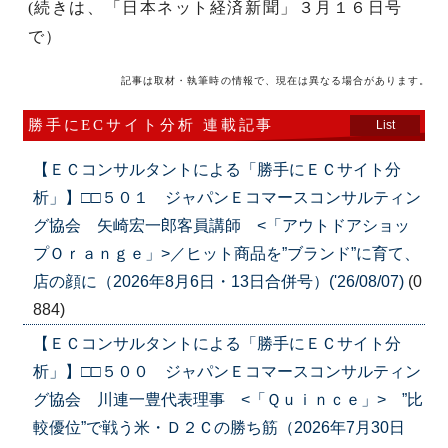
(続きは、「日本ネット経済新聞」３月１６日号
で）
記事は取材・執筆時の情報で、現在は異なる場合があります。
勝手にECサイト分析 連載記事
List
【ＥＣコンサルタントによる「勝手にＥＣサイト分
析」】□□５０１ ジャパンＥコマースコンサルティン
グ協会 矢崎宏一郎客員講師 <「アウトドアショッ
プＯｒａｎｇｅ」>／ヒット商品を”ブランド”に育て、
店の顔に（2026年8月6日・13日合併号）('26/08/07)
(0
884)
【ＥＣコンサルタントによる「勝手にＥＣサイト分
析」】□□５００ ジャパンＥコマースコンサルティン
グ協会 川連一豊代表理事 <「Ｑｕｉｎｃｅ」> ”比
較優位”で戦う米・Ｄ２Ｃの勝ち筋（2026年7月30日