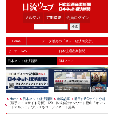
Home
データ販売の「ネット経済研究所」
セミナーNAVI
日本流通産業新聞
日本ネット経済新聞
DMフェア
Home
日本ネット経済新聞
連載記事
勝手にECサイト分析
【勝手にＥＣサイト分析】120 株式会社オンワード樫山「オンワ
ードマルシェ」/グルメもコーディネート提案