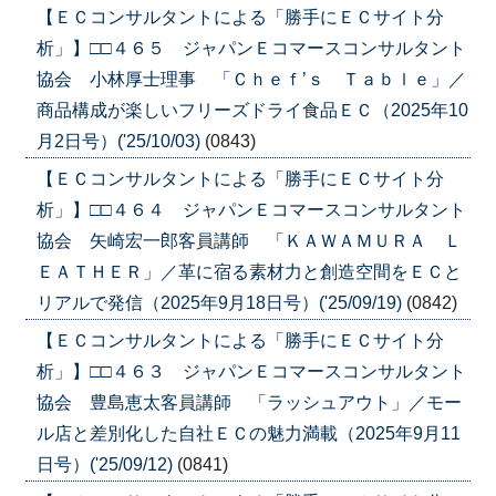
【ＥＣコンサルタントによる「勝手にＥＣサイト分
析」】□□４６５ ジャパンＥコマースコンサルタント
協会 小林厚士理事 「Ｃｈｅｆ’ｓ Ｔａｂｌｅ」／
商品構成が楽しいフリーズドライ食品ＥＣ（2025年10
月2日号）('25/10/03)
(0843)
【ＥＣコンサルタントによる「勝手にＥＣサイト分
析」】□□４６４ ジャパンＥコマースコンサルタント
協会 矢崎宏一郎客員講師 「ＫＡＷＡＭＵＲＡ Ｌ
ＥＡＴＨＥＲ」／革に宿る素材力と創造空間をＥＣと
リアルで発信（2025年9月18日号）('25/09/19)
(0842)
【ＥＣコンサルタントによる「勝手にＥＣサイト分
析」】□□４６３ ジャパンＥコマースコンサルタント
協会 豊島恵太客員講師 「ラッシュアウト」／モー
ル店と差別化した自社ＥＣの魅力満載（2025年9月11
日号）('25/09/12)
(0841)