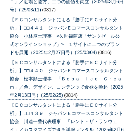
Ｔ」／近場と遠方、二つの価値を両立（2025年3月6日
号）('25/03/11)
(0817)
【ＥＣコンサルタントによる「勝手にＥＣサイト分
析」】□□４４１ ジャパンＥコマースコンサルタント
協会 小林厚士理事 <久世福商店「サンクゼール公
式オンラインショップ」> １サイトに二つのブラン
ドを展開（2025年2月27日号）('25/03/04)
(0816)
【ＥＣコンサルタントによる「勝手にＥＣサイト分
析」】□□４４０ ジャパンＥコマースコンサルタント
協会 松本順士理事 「Ｂｏｂａ Ｉｃｅ Ｃｒｅａ
ｍ」／色、デザイン、コンテンツで食欲を喚起（2025
年2月13日号）('25/02/25)
(0814)
【ＥＣコンサルタントによる「勝手にＥＣサイト分
析」】□□４３９ ジャパンＥコマースコンサルタント
協会 川連一豊代表理事 「レント・ザ・ランウェ
イ」／カスタマイズできる洋服レンタル（2025年2月6