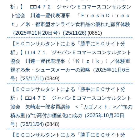
析」】 □□４７２ ジャパンＥコマースコンサルタン
ト協会 川連一豊代表理事 「ＦｒｅｓｈＤｉｒｅｃ
ｔ」／米・都市型オンライン食料品の優れた顧客体験
（2025年11月20日号）('25/11/26)
(0851)
【ＥＣコンサルタントによる「勝手にＥＣサイト分
析」】□□４７１ ジャパンＥコマースコンサルタント
協会 川連一豊代表理事〈「Ｋｉｚｉｋ」〉／体験重
視する米・シューズメーカーの戦略（2025年11月6日
号）('25/11/11)
(0849)
【ＥＣコンサルタントによる「勝手にＥＣサイト分
析」】□□４７０ ジャパンＥコマースコンサルタント
協会 矢崎宏一郎客員講師 <「カゴノオト」>／”旬の
積み重ね”で高付加価値化に成功（2025年10月30日
号）('25/11/04)
(0848)
【ＥＣコンサルタントによる「勝手にＥＣサイト分