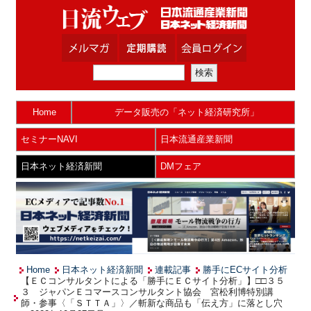
Home
データ販売の「ネット経済研究所」
セミナーNAVI
日本流通産業新聞
日本ネット経済新聞
DMフェア
Home
日本ネット経済新聞
連載記事
勝手にECサイト分析
【ＥＣコンサルタントによる「勝手にＥＣサイト分析」】□□３５
３ ジャパンＥコマースコンサルタント協会 宮松利博特別講
師・参事〈「ＳＴＴＡ」〉／斬新な商品も「伝え方」に落とし穴