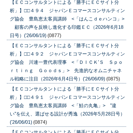
【ＥＣコンサルタントによる「勝手にＥＣサイト分
析」】□□４９４ ジャパンＥコマースコンサルティン
グ協会 豊島恵太客員講師 <「はんこｄｅハンコ」>
顧客の声を反映し進化する印鑑ＥＣ（2026年6月18
日号）('26/06/19)
(0877)
【ＥＣコンサルタントによる「勝手にＥＣサイト分
析」】□□４９２ ジャパンＥコマースコンサルティン
グ協会 川連一豊代表理事 <「ＤＩＣＫ’Ｓ Ｓｐｏ
ｒｔｉｎｇ Ｇｏｏｄｓ」> 先進的なオムニチャネ
ル戦略に注目（2026年6月4日号）('26/06/09)
(0875)
【ＥＣコンサルタントによる「勝手にＥＣサイト分
析」】□□４９１ ジャパンＥコマースコンサルティン
グ協会 豊島恵太客員講師 <「鮭の丸亀」> ”違
い”を伝え、選ばせる設計が秀逸（2026年5月28日号）
('26/06/01)
(0874)
【ＥＣコンサルタントによる「勝手にＥＣサイト分