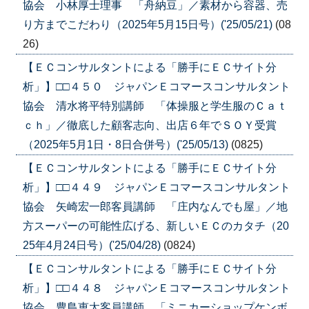
協会 小林厚士理事 「舟納豆」／素材から容器、売
り方までこだわり（2025年5月15日号）('25/05/21)
(08
26)
【ＥＣコンサルタントによる「勝手にＥＣサイト分
析」】□□４５０ ジャパンＥコマースコンサルタント
協会 清水将平特別講師 「体操服と学生服のＣａｔ
ｃｈ」／徹底した顧客志向、出店６年でＳＯＹ受賞
（2025年5月1日・8日合併号）('25/05/13)
(0825)
【ＥＣコンサルタントによる「勝手にＥＣサイト分
析」】□□４４９ ジャパンＥコマースコンサルタント
協会 矢崎宏一郎客員講師 「庄内なんでも屋」／地
方スーパーの可能性広げる、新しいＥＣのカタチ（20
25年4月24日号）('25/04/28)
(0824)
【ＥＣコンサルタントによる「勝手にＥＣサイト分
析」】□□４４８ ジャパンＥコマースコンサルタント
協会 豊島恵太客員講師 「ミニカーショップケンボ