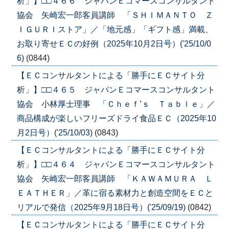
析」】□□４６６ ジャパンＥコマースコンサルタント
協会 矢崎宏一郎客員講師 「ＳＨＩＭＡＮＴＯ Ｚ
ＩＧＵＲＩストア」／「地元感」「ギフト感」満載、
お取り寄せＥＣの好例（2025年10月2日号）('25/10/0
6)
(0844)
【ＥＣコンサルタントによる「勝手にＥＣサイト分
析」】□□４６５ ジャパンＥコマースコンサルタント
協会 小林厚士理事 「Ｃｈｅｆ’ｓ Ｔａｂｌｅ」／
商品構成が楽しいフリーズドライ食品ＥＣ（2025年10
月2日号）('25/10/03)
(0843)
【ＥＣコンサルタントによる「勝手にＥＣサイト分
析」】□□４６４ ジャパンＥコマースコンサルタント
協会 矢崎宏一郎客員講師 「ＫＡＷＡＭＵＲＡ Ｌ
ＥＡＴＨＥＲ」／革に宿る素材力と創造空間をＥＣと
リアルで発信（2025年9月18日号）('25/09/19)
(0842)
【ＥＣコンサルタントによる「勝手にＥＣサイト分