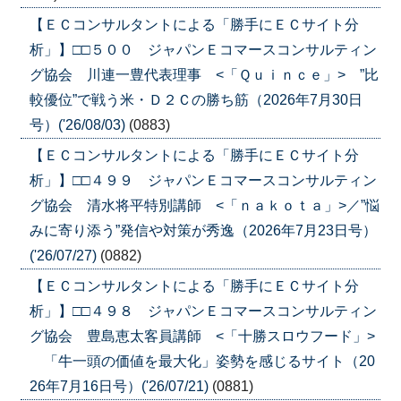
【ＥＣコンサルタントによる「勝手にＥＣサイト分
析」】□□５００ ジャパンＥコマースコンサルティン
グ協会 川連一豊代表理事 <「Ｑｕｉｎｃｅ」> ”比
較優位”で戦う米・Ｄ２Ｃの勝ち筋（2026年7月30日
号）('26/08/03)
(0883)
【ＥＣコンサルタントによる「勝手にＥＣサイト分
析」】□□４９９ ジャパンＥコマースコンサルティン
グ協会 清水将平特別講師 <「ｎａｋｏｔａ」>／”悩
みに寄り添う”発信や対策が秀逸（2026年7月23日号）
('26/07/27)
(0882)
【ＥＣコンサルタントによる「勝手にＥＣサイト分
析」】□□４９８ ジャパンＥコマースコンサルティン
グ協会 豊島恵太客員講師 <「十勝スロウフード」>
「牛一頭の価値を最大化」姿勢を感じるサイト（20
26年7月16日号）('26/07/21)
(0881)