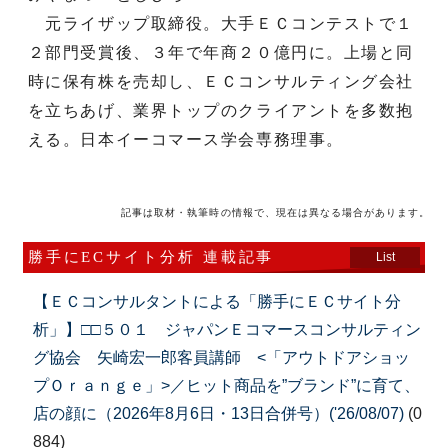
元ライザップ取締役。大手ＥＣコンテストで１
２部門受賞後、３年で年商２０億円に。上場と同
時に保有株を売却し、ＥＣコンサルティング会社
を立ちあげ、業界トップのクライアントを多数抱
える。日本イーコマース学会専務理事。
記事は取材・執筆時の情報で、現在は異なる場合があります。
勝手にECサイト分析 連載記事
List
【ＥＣコンサルタントによる「勝手にＥＣサイト分
析」】□□５０１ ジャパンＥコマースコンサルティン
グ協会 矢崎宏一郎客員講師 <「アウトドアショッ
プＯｒａｎｇｅ」>／ヒット商品を”ブランド”に育て、
店の顔に（2026年8月6日・13日合併号）('26/08/07)
(0
884)