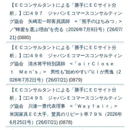
【ＥＣコンサルタントによる「勝手にＥＣサイト分
析」】□□４９７ ジャパンＥコマースコンサルティン
グ協会 矢崎宏一郎客員講師 <「熊手のはちみつ」>
／”蜂蜜を選ぶ理由”を売る（2026年7月9日号）('26/07/
21)
(0880)
【ＥＣコンサルタントによる「勝手にＥＣサイト分
析」】□□４９６ ジャパンＥコマースコンサルティン
グ協会 清水将平特別講師 <「ａｉｒＣｌｏｓｅ
ｔ Ｍｅｎ’ｓ」> 男性も”始めやすい”ＵＩが秀逸（2
026年7月2日号）('26/07/21)
(0879)
【ＥＣコンサルタントによる「勝手にＥＣサイト分
析」】□□４９５ ジャパンＥコマースコンサルティン
グ協会 川連一豊代表理事 <「Ｗａｙｆａｉｒ」>
米国家具ＥＣ大手、驚異のリピート率７９％（2026年
6月25日号）('26/07/21)
(0878)