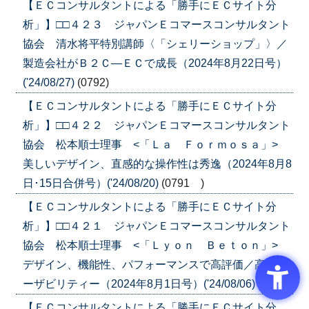
【ＥＣコンサルタントによる「勝手にＥＣサイト分
析」】□□４２３ ジャパンＥコマースコンサルタント
協会 清水将平特別講師〈「シェリーショップ」〉／
製造会社がＢ２Ｃ―ＥＣで成長（2024年8月22日号）
('24/08/27)
(0792)
【ＥＣコンサルタントによる「勝手にＥＣサイト分
析」】□□４２２ ジャパンＥコマースコンサルタント
協会 松本順士理事 <「Ｌａ Ｆｏｒｍｏｓａ」>
美しいデザイン、直感的な操作性は秀逸（2024年8月8
日･15日合併号）('24/08/20)
(0791 )
【ＥＣコンサルタントによる「勝手にＥＣサイト分
析」】□□４２１ ジャパンＥコマースコンサルタント
協会 松本順士理事 <「Ｌｙｏｎ Ｂｅｔｏｎ」>
デザイン、機能性、パフォーマンスで高評価／高いユ
ーザビリティー（2024年8月1日号）('24/08/06)
(0790)
【ＥＣコンサルタントによる「勝手にＥＣサイト分