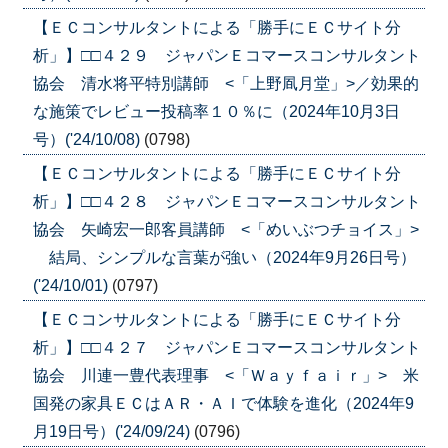
【ＥＣコンサルタントによる「勝手にＥＣサイト分
析」】□□４２９ ジャパンＥコマースコンサルタント
協会 清水将平特別講師 <「上野凮月堂」>／効果的
な施策でレビュー投稿率１０％に（2024年10月3日
号）('24/10/08)
(0798)
【ＥＣコンサルタントによる「勝手にＥＣサイト分
析」】□□４２８ ジャパンＥコマースコンサルタント
協会 矢崎宏一郎客員講師 <「めいぶつチョイス」>
結局、シンプルな言葉が強い（2024年9月26日号）
('24/10/01)
(0797)
【ＥＣコンサルタントによる「勝手にＥＣサイト分
析」】□□４２７ ジャパンＥコマースコンサルタント
協会 川連一豊代表理事 <「Ｗａｙｆａｉｒ」> 米
国発の家具ＥＣはＡＲ・ＡＩで体験を進化（2024年9
月19日号）('24/09/24)
(0796)