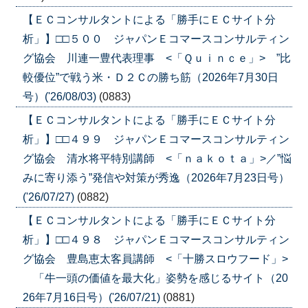
【ＥＣコンサルタントによる「勝手にＥＣサイト分
析」】□□５００ ジャパンＥコマースコンサルティン
グ協会 川連一豊代表理事 <「Ｑｕｉｎｃｅ」> ”比
較優位”で戦う米・Ｄ２Ｃの勝ち筋（2026年7月30日
号）('26/08/03)
(0883)
【ＥＣコンサルタントによる「勝手にＥＣサイト分
析」】□□４９９ ジャパンＥコマースコンサルティン
グ協会 清水将平特別講師 <「ｎａｋｏｔａ」>／”悩
みに寄り添う”発信や対策が秀逸（2026年7月23日号）
('26/07/27)
(0882)
【ＥＣコンサルタントによる「勝手にＥＣサイト分
析」】□□４９８ ジャパンＥコマースコンサルティン
グ協会 豊島恵太客員講師 <「十勝スロウフード」>
「牛一頭の価値を最大化」姿勢を感じるサイト（20
26年7月16日号）('26/07/21)
(0881)