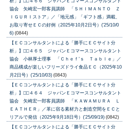
析」】□□４６６ ジャパンＥコマースコンサルタント
協会 矢崎宏一郎客員講師 「ＳＨＩＭＡＮＴＯ Ｚ
ＩＧＵＲＩストア」／「地元感」「ギフト感」満載、
お取り寄せＥＣの好例（2025年10月2日号）('25/10/0
6)
(0844)
【ＥＣコンサルタントによる「勝手にＥＣサイト分
析」】□□４６５ ジャパンＥコマースコンサルタント
協会 小林厚士理事 「Ｃｈｅｆ’ｓ Ｔａｂｌｅ」／
商品構成が楽しいフリーズドライ食品ＥＣ（2025年10
月2日号）('25/10/03)
(0843)
【ＥＣコンサルタントによる「勝手にＥＣサイト分
析」】□□４６４ ジャパンＥコマースコンサルタント
協会 矢崎宏一郎客員講師 「ＫＡＷＡＭＵＲＡ Ｌ
ＥＡＴＨＥＲ」／革に宿る素材力と創造空間をＥＣと
リアルで発信（2025年9月18日号）('25/09/19)
(0842)
【ＥＣコンサルタントによる「勝手にＥＣサイト分