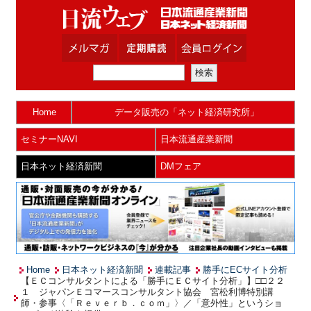
Home
データ販売の「ネット経済研究所」
セミナーNAVI
日本流通産業新聞
日本ネット経済新聞
DMフェア
Home
日本ネット経済新聞
連載記事
勝手にECサイト分析
【ＥＣコンサルタントによる「勝手にＥＣサイト分析」】□□２２
１ ジャパンＥコマースコンサルタント協会 宮松利博特別講
師・参事〈「Ｒｅｖｅｒｂ．ｃｏｍ」〉／「意外性」というショ