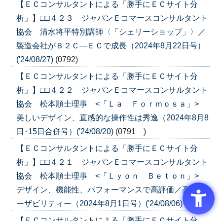
【ＥＣコンサルタントによる「勝手にＥＣサイト分
析」】□□４２３ ジャパンＥコマースコンサルタント
協会 清水将平特別講師〈「シェリーショップ」〉／
製造会社がＢ２Ｃ―ＥＣで成長（2024年8月22日号）
('24/08/27)
(0792)
【ＥＣコンサルタントによる「勝手にＥＣサイト分
析」】□□４２２ ジャパンＥコマースコンサルタント
協会 松本順士理事 <「Ｌａ Ｆｏｒｍｏｓａ」>
美しいデザイン、直感的な操作性は秀逸（2024年8月8
日･15日合併号）('24/08/20)
(0791 )
【ＥＣコンサルタントによる「勝手にＥＣサイト分
析」】□□４２１ ジャパンＥコマースコンサルタント
協会 松本順士理事 <「Ｌｙｏｎ Ｂｅｔｏｎ」>
デザイン、機能性、パフォーマンスで高評価／高いユ
ーザビリティー（2024年8月1日号）('24/08/06)
(0790)
【ＥＣコンサルタントによる「勝手にＥＣサイト分