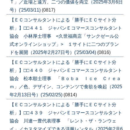
Ｔ」／近場と遠方、二つの価値を両立（2025年3月6日
号）('25/03/11)
(0817)
【ＥＣコンサルタントによる「勝手にＥＣサイト分
析」】□□４４１ ジャパンＥコマースコンサルタント
協会 小林厚士理事 <久世福商店「サンクゼール公
式オンラインショップ」> １サイトに二つのブラン
ドを展開（2025年2月27日号）('25/03/04)
(0816)
【ＥＣコンサルタントによる「勝手にＥＣサイト分
析」】□□４４０ ジャパンＥコマースコンサルタント
協会 松本順士理事 「Ｂｏｂａ Ｉｃｅ Ｃｒｅａ
ｍ」／色、デザイン、コンテンツで食欲を喚起（2025
年2月13日号）('25/02/25)
(0814)
【ＥＣコンサルタントによる「勝手にＥＣサイト分
析」】□□４３９ ジャパンＥコマースコンサルタント
協会 川連一豊代表理事 「レント・ザ・ランウェ
イ」／カスタマイズできる洋服レンタル（2025年2月6