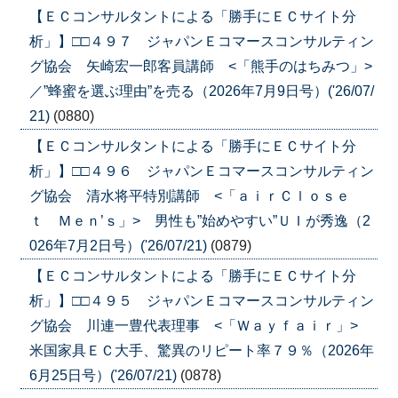
【ＥＣコンサルタントによる「勝手にＥＣサイト分
析」】□□４９７ ジャパンＥコマースコンサルティン
グ協会 矢崎宏一郎客員講師 <「熊手のはちみつ」>
／”蜂蜜を選ぶ理由”を売る（2026年7月9日号）('26/07/
21)
(0880)
【ＥＣコンサルタントによる「勝手にＥＣサイト分
析」】□□４９６ ジャパンＥコマースコンサルティン
グ協会 清水将平特別講師 <「ａｉｒＣｌｏｓｅ
ｔ Ｍｅｎ’ｓ」> 男性も”始めやすい”ＵＩが秀逸（2
026年7月2日号）('26/07/21)
(0879)
【ＥＣコンサルタントによる「勝手にＥＣサイト分
析」】□□４９５ ジャパンＥコマースコンサルティン
グ協会 川連一豊代表理事 <「Ｗａｙｆａｉｒ」>
米国家具ＥＣ大手、驚異のリピート率７９％（2026年
6月25日号）('26/07/21)
(0878)