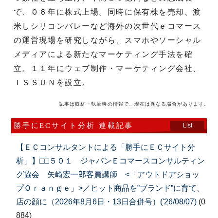
で、０６年に株式上場。同時に保有株を売却、渡
米しシリコンバレーなど海外の次世代ｅコマース
の運営現場を研究しながら、スマホやソーシャル
メディアによる新たなマーケティング手法を確
立。１１年にウェブ制作・マーケティング会社、
ＩＳＳＵＮを設立。
記事は取材・執筆時の情報で、現在は異なる場合があります。
勝手にECサイト分析 連載記事
List
【ＥＣコンサルタントによる「勝手にＥＣサイト分
析」】□□５０１ ジャパンＥコマースコンサルティン
グ協会 矢崎宏一郎客員講師 <「アウトドアショッ
プＯｒａｎｇｅ」>／ヒット商品を”ブランド”に育て、
店の顔に（2026年8月6日・13日合併号）('26/08/07)
(0
884)