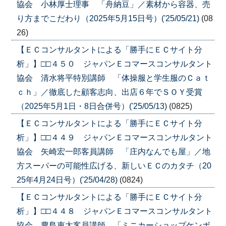
協会 小林厚士理事 「舟納豆」／素材から容器、売
り方までこだわり（2025年5月15日号）('25/05/21)
(08
26)
【ＥＣコンサルタントによる「勝手にＥＣサイト分
析」】□□４５０ ジャパンＥコマースコンサルタント
協会 清水将平特別講師 「体操服と学生服のＣａｔ
ｃｈ」／徹底した顧客志向、出店６年でＳＯＹ受賞
（2025年5月1日・8日合併号）('25/05/13)
(0825)
【ＥＣコンサルタントによる「勝手にＥＣサイト分
析」】□□４４９ ジャパンＥコマースコンサルタント
協会 矢崎宏一郎客員講師 「庄内なんでも屋」／地
方スーパーの可能性広げる、新しいＥＣのカタチ（20
25年4月24日号）('25/04/28)
(0824)
【ＥＣコンサルタントによる「勝手にＥＣサイト分
析」】□□４４８ ジャパンＥコマースコンサルタント
協会 豊島恵太客員講師 「ミニカーショップケンボ