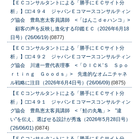
【ＥＣコンサルタントによる「勝手にＥＣサイト分
析」】□□４９４ ジャパンＥコマースコンサルティン
グ協会 豊島恵太客員講師 <「はんこｄｅハンコ」>
顧客の声を反映し進化する印鑑ＥＣ（2026年6月18
日号）('26/06/19)
(0877)
【ＥＣコンサルタントによる「勝手にＥＣサイト分
析」】□□４９２ ジャパンＥコマースコンサルティン
グ協会 川連一豊代表理事 <「ＤＩＣＫ’Ｓ Ｓｐｏ
ｒｔｉｎｇ Ｇｏｏｄｓ」> 先進的なオムニチャネ
ル戦略に注目（2026年6月4日号）('26/06/09)
(0875)
【ＥＣコンサルタントによる「勝手にＥＣサイト分
析」】□□４９１ ジャパンＥコマースコンサルティン
グ協会 豊島恵太客員講師 <「鮭の丸亀」> ”違
い”を伝え、選ばせる設計が秀逸（2026年5月28日号）
('26/06/01)
(0874)
【ＥＣコンサルタントによる「勝手にＥＣサイト分