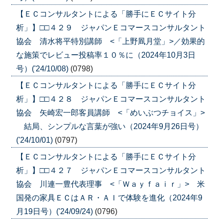
【ＥＣコンサルタントによる「勝手にＥＣサイト分
析」】□□４２９ ジャパンＥコマースコンサルタント
協会 清水将平特別講師 <「上野凮月堂」>／効果的
な施策でレビュー投稿率１０％に（2024年10月3日
号）('24/10/08)
(0798)
【ＥＣコンサルタントによる「勝手にＥＣサイト分
析」】□□４２８ ジャパンＥコマースコンサルタント
協会 矢崎宏一郎客員講師 <「めいぶつチョイス」>
結局、シンプルな言葉が強い（2024年9月26日号）
('24/10/01)
(0797)
【ＥＣコンサルタントによる「勝手にＥＣサイト分
析」】□□４２７ ジャパンＥコマースコンサルタント
協会 川連一豊代表理事 <「Ｗａｙｆａｉｒ」> 米
国発の家具ＥＣはＡＲ・ＡＩで体験を進化（2024年9
月19日号）('24/09/24)
(0796)