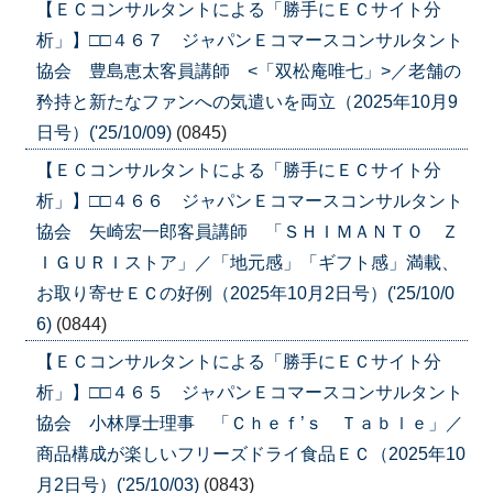
【ＥＣコンサルタントによる「勝手にＥＣサイト分
析」】□□４６７ ジャパンＥコマースコンサルタント
協会 豊島恵太客員講師 <「双松庵唯七」>／老舗の
矜持と新たなファンへの気遣いを両立（2025年10月9
日号）('25/10/09)
(0845)
【ＥＣコンサルタントによる「勝手にＥＣサイト分
析」】□□４６６ ジャパンＥコマースコンサルタント
協会 矢崎宏一郎客員講師 「ＳＨＩＭＡＮＴＯ Ｚ
ＩＧＵＲＩストア」／「地元感」「ギフト感」満載、
お取り寄せＥＣの好例（2025年10月2日号）('25/10/0
6)
(0844)
【ＥＣコンサルタントによる「勝手にＥＣサイト分
析」】□□４６５ ジャパンＥコマースコンサルタント
協会 小林厚士理事 「Ｃｈｅｆ’ｓ Ｔａｂｌｅ」／
商品構成が楽しいフリーズドライ食品ＥＣ（2025年10
月2日号）('25/10/03)
(0843)