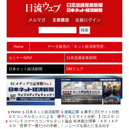
Home
データ販売の「ネット経済研究所」
セミナーNAVI
日本流通産業新聞
日本ネット経済新聞
DMフェア
Home
日本ネット経済新聞
連載記事
勝手にECサイト分析
ＥＣコンサルタントによる「勝手にＥＣサイト分析」】□□２６ ジ
ャパンＥコマースコンサルタント協会 松本順士理事〈４９ＪＡＰ
ＡＮ「世界で一冊だけの手帳」〉／ニーズを新たに生み出す