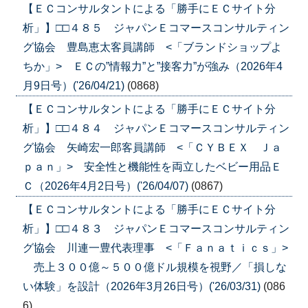
【ＥＣコンサルタントによる「勝手にＥＣサイト分
析」】□□４８５ ジャパンＥコマースコンサルティン
グ協会 豊島恵太客員講師 <「ブランドショップよ
ちか」> ＥＣの”情報力”と”接客力”が強み（2026年4
月9日号）('26/04/21)
(0868)
【ＥＣコンサルタントによる「勝手にＥＣサイト分
析」】□□４８４ ジャパンＥコマースコンサルティン
グ協会 矢崎宏一郎客員講師 <「ＣＹＢＥＸ Ｊａ
ｐａｎ」> 安全性と機能性を両立したベビー用品Ｅ
Ｃ（2026年4月2日号）('26/04/07)
(0867)
【ＥＣコンサルタントによる「勝手にＥＣサイト分
析」】□□４８３ ジャパンＥコマースコンサルティン
グ協会 川連一豊代表理事 <「Ｆａｎａｔｉｃｓ」>
売上３００億～５００億ドル規模を視野／「損しな
い体験」を設計（2026年3月26日号）('26/03/31)
(086
6)