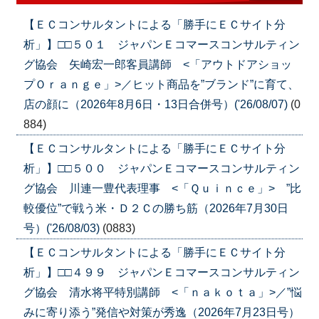
【ＥＣコンサルタントによる「勝手にＥＣサイト分
析」】□□５０１ ジャパンＥコマースコンサルティン
グ協会 矢崎宏一郎客員講師 <「アウトドアショッ
プＯｒａｎｇｅ」>／ヒット商品を”ブランド”に育て、
店の顔に（2026年8月6日・13日合併号）('26/08/07)
(0
884)
【ＥＣコンサルタントによる「勝手にＥＣサイト分
析」】□□５００ ジャパンＥコマースコンサルティン
グ協会 川連一豊代表理事 <「Ｑｕｉｎｃｅ」> ”比
較優位”で戦う米・Ｄ２Ｃの勝ち筋（2026年7月30日
号）('26/08/03)
(0883)
【ＥＣコンサルタントによる「勝手にＥＣサイト分
析」】□□４９９ ジャパンＥコマースコンサルティン
グ協会 清水将平特別講師 <「ｎａｋｏｔａ」>／”悩
みに寄り添う”発信や対策が秀逸（2026年7月23日号）