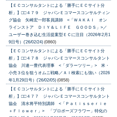
【ＥＣコンサルタントによる「勝手にＥＣサイト分
析」】□□４７９ ジャパンＥコマースコンサルティン
グ協会 矢崎宏一郎客員講師 <「ＷＡＫＡＩ オン
ラインストア ＤＩＹ＆ＬＩＦＥ ＧＯＯＤＳ」>／
ユーザー巻き込む生活提案型ＥＣに注目（2026年2月1
9日号）('26/02/24)
(0860)
【ＥＣコンサルタントによる「勝手にＥＣサイト分
析」】□□４７８ ジャパンＥコマースコンサルタント
協会 川連一豊代表理事 <「ダラーツリー」> 米・
小売３位を狙うオムニ戦略／ＡＩ検索にも強い（2026
年1月29日号）('26/02/05)
(0858)
【ＥＣコンサルタントによる「勝手にＥＣサイト分
析」】□□４７７ ジャパンＥコマースコンサルタント
協会 清水将平特別講師 <「Ｐａｔｉｓｓｅｒｉｅ
＋Ｆｌｏｗｅｒ」> 「プロポーズフラワー」特化の