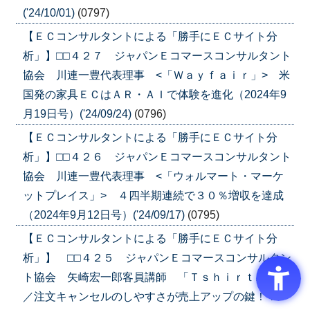
('24/10/01)
(0797)
【ＥＣコンサルタントによる「勝手にＥＣサイト分
析」】□□４２７ ジャパンＥコマースコンサルタント
協会 川連一豊代表理事 <「Ｗａｙｆａｉｒ」> 米
国発の家具ＥＣはＡＲ・ＡＩで体験を進化（2024年9
月19日号）('24/09/24)
(0796)
【ＥＣコンサルタントによる「勝手にＥＣサイト分
析」】□□４２６ ジャパンＥコマースコンサルタント
協会 川連一豊代表理事 <「ウォルマート・マーケ
ットプレイス」> ４四半期連続で３０％増収を達成
（2024年9月12日号）('24/09/17)
(0795)
【ＥＣコンサルタントによる「勝手にＥＣサイト分
析」】 □□４２５ ジャパンＥコマースコンサルタン
ト協会 矢崎宏一郎客員講師 「Ｔｓｈｉｒｔ.ｓｔ」
／注文キャンセルのしやすさが売上アップの鍵！？