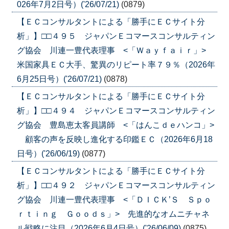
026年7月2日号）('26/07/21)
(0879)
【ＥＣコンサルタントによる「勝手にＥＣサイト分
析」】□□４９５ ジャパンＥコマースコンサルティン
グ協会 川連一豊代表理事 <「Ｗａｙｆａｉｒ」>
米国家具ＥＣ大手、驚異のリピート率７９％（2026年
6月25日号）('26/07/21)
(0878)
【ＥＣコンサルタントによる「勝手にＥＣサイト分
析」】□□４９４ ジャパンＥコマースコンサルティン
グ協会 豊島恵太客員講師 <「はんこｄｅハンコ」>
顧客の声を反映し進化する印鑑ＥＣ（2026年6月18
日号）('26/06/19)
(0877)
【ＥＣコンサルタントによる「勝手にＥＣサイト分
析」】□□４９２ ジャパンＥコマースコンサルティン
グ協会 川連一豊代表理事 <「ＤＩＣＫ’Ｓ Ｓｐｏ
ｒｔｉｎｇ Ｇｏｏｄｓ」> 先進的なオムニチャネ
ル戦略に注目（2026年6月4日号）('26/06/09)
(0875)