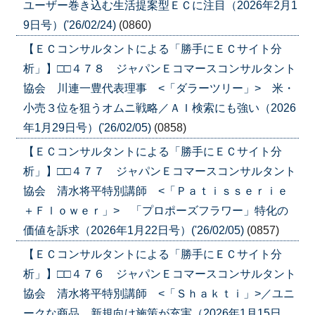
ユーザー巻き込む生活提案型ＥＣに注目（2026年2月1
9日号）('26/02/24)
(0860)
【ＥＣコンサルタントによる「勝手にＥＣサイト分
析」】□□４７８ ジャパンＥコマースコンサルタント
協会 川連一豊代表理事 <「ダラーツリー」> 米・
小売３位を狙うオムニ戦略／ＡＩ検索にも強い（2026
年1月29日号）('26/02/05)
(0858)
【ＥＣコンサルタントによる「勝手にＥＣサイト分
析」】□□４７７ ジャパンＥコマースコンサルタント
協会 清水将平特別講師 <「Ｐａｔｉｓｓｅｒｉｅ
＋Ｆｌｏｗｅｒ」> 「プロポーズフラワー」特化の
価値を訴求（2026年1月22日号）('26/02/05)
(0857)
【ＥＣコンサルタントによる「勝手にＥＣサイト分
析」】□□４７６ ジャパンＥコマースコンサルタント
協会 清水将平特別講師 <「Ｓｈａｋｔｉ」>／ユニ
ークな商品、新規向け施策が充実（2026年1月15日