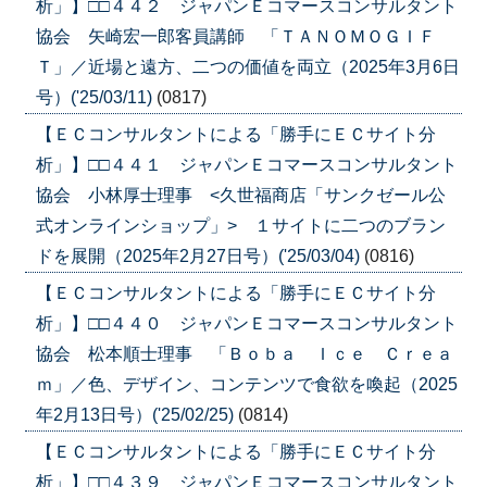
析」】□□４４２ ジャパンＥコマースコンサルタント
協会 矢崎宏一郎客員講師 「ＴＡＮＯＭＯＧＩＦ
Ｔ」／近場と遠方、二つの価値を両立（2025年3月6日
号）('25/03/11)
(0817)
【ＥＣコンサルタントによる「勝手にＥＣサイト分
析」】□□４４１ ジャパンＥコマースコンサルタント
協会 小林厚士理事 <久世福商店「サンクゼール公
式オンラインショップ」> １サイトに二つのブラン
ドを展開（2025年2月27日号）('25/03/04)
(0816)
【ＥＣコンサルタントによる「勝手にＥＣサイト分
析」】□□４４０ ジャパンＥコマースコンサルタント
協会 松本順士理事 「Ｂｏｂａ Ｉｃｅ Ｃｒｅａ
ｍ」／色、デザイン、コンテンツで食欲を喚起（2025
年2月13日号）('25/02/25)
(0814)
【ＥＣコンサルタントによる「勝手にＥＣサイト分
析」】□□４３９ ジャパンＥコマースコンサルタント