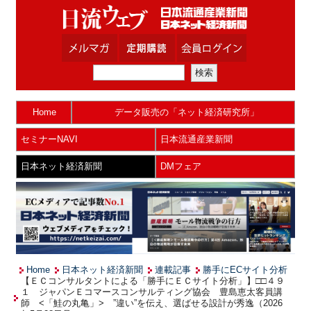
Home
データ販売の「ネット経済研究所」
セミナーNAVI
日本流通産業新聞
日本ネット経済新聞
DMフェア
Home
日本ネット経済新聞
連載記事
勝手にECサイト分析
【ＥＣコンサルタントによる「勝手にＥＣサイト分析」】□□４９
１ ジャパンＥコマースコンサルティング協会 豊島恵太客員講
師 <「鮭の丸亀」> ”違い”を伝え、選ばせる設計が秀逸（2026