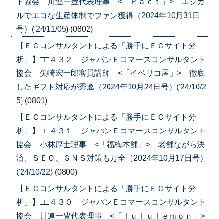
ト協会 川連一豊代表理事 <「Ｐａｃｔ」> エシカ
ルでエコな生産体制でファン獲得（2024年10月31日
号）('24/11/05)
(0802)
【ＥＣコンサルタントによる「勝手にＥＣサイト分
析」】□□４３２ ジャパンＥコマースコンサルタント
協会 矢崎宏一郎客員講師 <「イベリコ屋」> 徹底
したギフト対応が秀逸（2024年10月24日号）('24/10/2
5)
(0801)
【ＥＣコンサルタントによる「勝手にＥＣサイト分
析」】□□４３１ ジャパンＥコマースコンサルタント
協会 小林厚士理事 <「福梅本舗」> 老舗ながら決
済、ＳＥＯ、ＳＮＳ対策も万全（2024年10月17日号）
('24/10/22)
(0800)
【ＥＣコンサルタントによる「勝手にＥＣサイト分
析」】□□４３０ ジャパンＥコマースコンサルタント
協会 川連一豊代表理事 <「ｌｕｌｕｌｅｍｏｎ」>