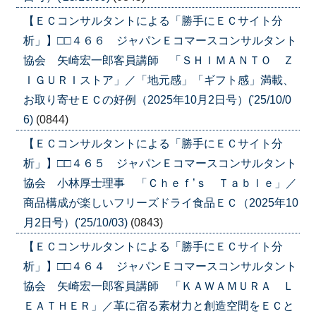
【ＥＣコンサルタントによる「勝手にＥＣサイト分
析」】□□４６６ ジャパンＥコマースコンサルタント
協会 矢崎宏一郎客員講師 「ＳＨＩＭＡＮＴＯ Ｚ
ＩＧＵＲＩストア」／「地元感」「ギフト感」満載、
お取り寄せＥＣの好例（2025年10月2日号）('25/10/0
6)
(0844)
【ＥＣコンサルタントによる「勝手にＥＣサイト分
析」】□□４６５ ジャパンＥコマースコンサルタント
協会 小林厚士理事 「Ｃｈｅｆ’ｓ Ｔａｂｌｅ」／
商品構成が楽しいフリーズドライ食品ＥＣ（2025年10
月2日号）('25/10/03)
(0843)
【ＥＣコンサルタントによる「勝手にＥＣサイト分
析」】□□４６４ ジャパンＥコマースコンサルタント
協会 矢崎宏一郎客員講師 「ＫＡＷＡＭＵＲＡ Ｌ
ＥＡＴＨＥＲ」／革に宿る素材力と創造空間をＥＣと