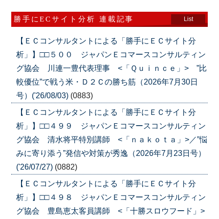
勝手にECサイト分析 連載記事
List
【ＥＣコンサルタントによる「勝手にＥＣサイト分
析」】□□５００ ジャパンＥコマースコンサルティン
グ協会 川連一豊代表理事 <「Ｑｕｉｎｃｅ」> ”比
較優位”で戦う米・Ｄ２Ｃの勝ち筋（2026年7月30日
号）('26/08/03)
(0883)
【ＥＣコンサルタントによる「勝手にＥＣサイト分
析」】□□４９９ ジャパンＥコマースコンサルティン
グ協会 清水将平特別講師 <「ｎａｋｏｔａ」>／”悩
みに寄り添う”発信や対策が秀逸（2026年7月23日号）
('26/07/27)
(0882)
【ＥＣコンサルタントによる「勝手にＥＣサイト分
析」】□□４９８ ジャパンＥコマースコンサルティン
グ協会 豊島恵太客員講師 <「十勝スロウフード」>