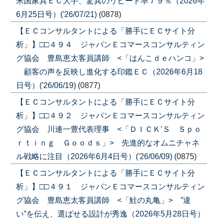
米国家具ＥＣ大手、驚異のリピート率７９％（2026年
6月25日号）('26/07/21)
(0878)
【ＥＣコンサルタントによる「勝手にＥＣサイト分
析」】□□４９４ ジャパンＥコマースコンサルティン
グ協会 豊島恵太客員講師 <「はんこｄｅハンコ」>
顧客の声を反映し進化する印鑑ＥＣ（2026年6月18
日号）('26/06/19)
(0877)
【ＥＣコンサルタントによる「勝手にＥＣサイト分
析」】□□４９２ ジャパンＥコマースコンサルティン
グ協会 川連一豊代表理事 <「ＤＩＣＫ’Ｓ Ｓｐｏ
ｒｔｉｎｇ Ｇｏｏｄｓ」> 先進的なオムニチャネ
ル戦略に注目（2026年6月4日号）('26/06/09)
(0875)
【ＥＣコンサルタントによる「勝手にＥＣサイト分
析」】□□４９１ ジャパンＥコマースコンサルティン
グ協会 豊島恵太客員講師 <「鮭の丸亀」> ”違
い”を伝え、選ばせる設計が秀逸（2026年5月28日号）