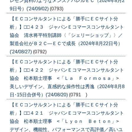
レゼン資料のようなメンズアパレルＥＣ（2024年8月2
9日号）('24/09/02)
(0793)
【ＥＣコンサルタントによる「勝手にＥＣサイト分
析」】□□４２３ ジャパンＥコマースコンサルタント
協会 清水将平特別講師〈「シェリーショップ」〉／
製造会社がＢ２Ｃ―ＥＣで成長（2024年8月22日号）
('24/08/27)
(0792)
【ＥＣコンサルタントによる「勝手にＥＣサイト分
析」】□□４２２ ジャパンＥコマースコンサルタント
協会 松本順士理事 <「Ｌａ Ｆｏｒｍｏｓａ」>
美しいデザイン、直感的な操作性は秀逸（2024年8月8
日･15日合併号）('24/08/20)
(0791 )
【ＥＣコンサルタントによる「勝手にＥＣサイト分
析」】□□４２１ ジャパンＥコマースコンサルタント
協会 松本順士理事 <「Ｌｙｏｎ Ｂｅｔｏｎ」>
デザイン、機能性、パフォーマンスで高評価／高いユ