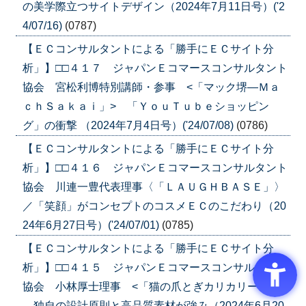
の美学際立つサイトデザイン（2024年7月11日号）('2
4/07/16)
(0787)
【ＥＣコンサルタントによる「勝手にＥＣサイト分
析」】□□４１７ ジャパンＥコマースコンサルタント
協会 宮松利博特別講師・参事 <「マック堺―Ｍａ
ｃｈＳａｋａｉ」> 「ＹｏｕＴｕｂｅショッピン
グ」の衝撃 （2024年7月4日号）('24/07/08)
(0786)
【ＥＣコンサルタントによる「勝手にＥＣサイト分
析」】□□４１６ ジャパンＥコマースコンサルタント
協会 川連一豊代表理事〈「ＬＡＵＧＨＢＡＳＥ」〉
／「笑顔」がコンセプトのコスメＥＣのこだわり（20
24年6月27日号）('24/07/01)
(0785)
【ＥＣコンサルタントによる「勝手にＥＣサイト分
析」】□□４１５ ジャパンＥコマースコンサルタント
協会 小林厚士理事 <「猫の爪とぎカリカリーナ」>
独自の設計原則と高品質素材が強み（2024年6月20