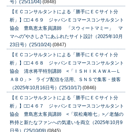
号）('25/11/04)
(0848)
【ＥＣコンサルタントによる「勝手にＥＣサイト分
析」】□□４６９ ジャパンＥコマースコンサルタント
協会 豊島恵太客員講師 「スウィートマミー」 マ
マへの”やさしさ”にあふれたサイト設計（2025年10月
23日号）('25/10/24)
(0847)
【ＥＣコンサルタントによる「勝手にＥＣサイト分
析」】□□４６８ ジャパンＥコマースコンサルタント
協会 清水将平特別講師 <「ＩＳＨＩＫＡＷＡ―Ｌ
ＡＢＯ」> ライブ配信を活用、ＳＮＳで集客・接客
（2025年10月16日号）('25/10/17)
(0846)
【ＥＣコンサルタントによる「勝手にＥＣサイト分
析」】□□４６７ ジャパンＥコマースコンサルタント
協会 豊島恵太客員講師 <「双松庵唯七」>／老舗の
矜持と新たなファンへの気遣いを両立（2025年10月9
日号）('25/10/09)
(0845)