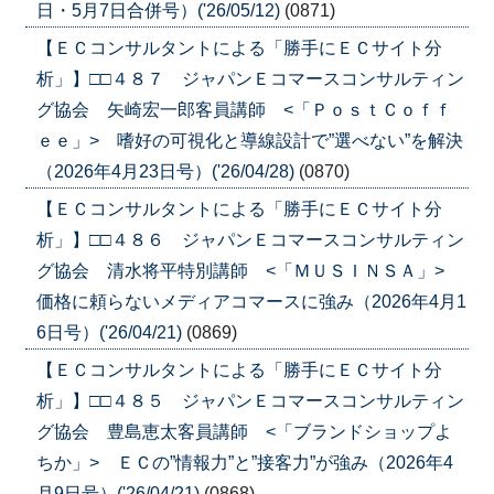
日・5月7日合併号）('26/05/12)
(0871)
【ＥＣコンサルタントによる「勝手にＥＣサイト分
析」】□□４８７ ジャパンＥコマースコンサルティン
グ協会 矢崎宏一郎客員講師 <「ＰｏｓｔＣｏｆｆ
ｅｅ」> 嗜好の可視化と導線設計で”選べない”を解決
（2026年4月23日号）('26/04/28)
(0870)
【ＥＣコンサルタントによる「勝手にＥＣサイト分
析」】□□４８６ ジャパンＥコマースコンサルティン
グ協会 清水将平特別講師 <「ＭＵＳＩＮＳＡ」>
価格に頼らないメディアコマースに強み（2026年4月1
6日号）('26/04/21)
(0869)
【ＥＣコンサルタントによる「勝手にＥＣサイト分
析」】□□４８５ ジャパンＥコマースコンサルティン
グ協会 豊島恵太客員講師 <「ブランドショップよ
ちか」> ＥＣの”情報力”と”接客力”が強み（2026年4
月9日号）('26/04/21)
(0868)