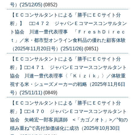
号）('25/12/05)
(0852)
【ＥＣコンサルタントによる「勝手にＥＣサイト分
析」】 □□４７２ ジャパンＥコマースコンサルタン
ト協会 川連一豊代表理事 「ＦｒｅｓｈＤｉｒｅｃ
ｔ」／米・都市型オンライン食料品の優れた顧客体験
（2025年11月20日号）('25/11/26)
(0851)
【ＥＣコンサルタントによる「勝手にＥＣサイト分
析」】□□４７１ ジャパンＥコマースコンサルタント
協会 川連一豊代表理事〈「Ｋｉｚｉｋ」〉／体験重
視する米・シューズメーカーの戦略（2025年11月6日
号）('25/11/11)
(0849)
【ＥＣコンサルタントによる「勝手にＥＣサイト分
析」】□□４７０ ジャパンＥコマースコンサルタント
協会 矢崎宏一郎客員講師 <「カゴノオト」>／”旬の
積み重ね”で高付加価値化に成功（2025年10月30日