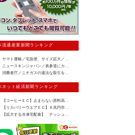
本流通産業新聞ランキング
ヤマト運輸／宅急便、サイズ拡大／…
ニュースキンジャパン／表参道にカ…
消費者庁／ニチガスの違法な取引を…
本ネット経済新聞ランキング
【コーヒーＥＣ】止まらない原料高…
【リカバリーウエアＥＣ】６兆円市…
【拡大する冷凍宅配食】 ナッシュ…