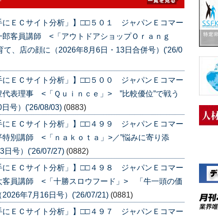
事
手にＥＣサイト分析」】□□５０１ ジャパンＥコマー
一郎客員講師 <「アウトドアショップＯｒａｎｇ
、店の顔に（2026年8月6日・13日合併号）('26/0
手にＥＣサイト分析」】□□５００ ジャパンＥコマー
代表理事 <「Ｑｕｉｎｃｅ」> ”比較優位”で戦う
）('26/08/03)
(0883)
手にＥＣサイト分析」】□□４９９ ジャパンＥコマー
特別講師 <「ｎａｋｏｔａ」>／”悩みに寄り添
）('26/07/27)
(0882)
手にＥＣサイト分析」】□□４９８ ジャパンＥコマー
客員講師 <「十勝スロウフード」> 「牛一頭の価
年7月16日号）('26/07/21)
(0881)
手にＥＣサイト分析」】□□４９７ ジャパンＥコマー