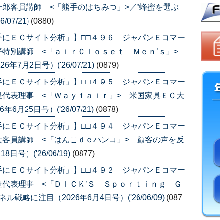
郎客員講師 <「熊手のはちみつ」>／”蜂蜜を選ぶ
07/21)
(0880)
手にＥＣサイト分析」】□□４９６ ジャパンＥコマー
平特別講師 <「ａｉｒＣｌｏｓｅｔ Ｍｅｎ’ｓ」>
7月2日号）('26/07/21)
(0879)
手にＥＣサイト分析」】□□４９５ ジャパンＥコマー
代表理事 <「Ｗａｙｆａｉｒ」> 米国家具ＥＣ大
月25日号）('26/07/21)
(0878)
手にＥＣサイト分析」】□□４９４ ジャパンＥコマー
客員講師 <「はんこｄｅハンコ」> 顧客の声を反
号）('26/06/19)
(0877)
手にＥＣサイト分析」】□□４９２ ジャパンＥコマー
代表理事 <「ＤＩＣＫ’Ｓ Ｓｐｏｒｔｉｎｇ Ｇ
略に注目（2026年6月4日号）('26/06/09)
(087