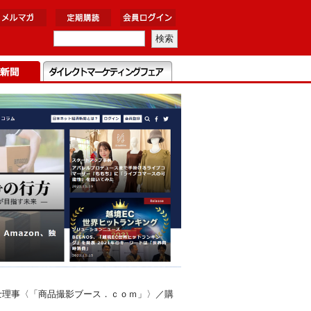
士理事〈「商品撮影ブース．ｃｏｍ」〉／購