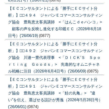
6月25日号）('26/07/21)
(0878)
【ＥＣコンサルタントによる「勝手にＥＣサイト分
析」】□□４９４ ジャパンＥコマースコンサルティン
グ協会 豊島恵太客員講師 <「はんこｄｅハンコ」>
顧客の声を反映し進化する印鑑ＥＣ（2026年6月18
日号）('26/06/19)
(0877)
【ＥＣコンサルタントによる「勝手にＥＣサイト分
析」】□□４９２ ジャパンＥコマースコンサルティン
グ協会 川連一豊代表理事 <「ＤＩＣＫ’Ｓ Ｓｐｏ
ｒｔｉｎｇ Ｇｏｏｄｓ」> 先進的なオムニチャネ
ル戦略に注目（2026年6月4日号）('26/06/09)
(0875)
【ＥＣコンサルタントによる「勝手にＥＣサイト分
析」】□□４９１ ジャパンＥコマースコンサルティン
グ協会 豊島恵太客員講師 <「鮭の丸亀」> ”違
い”を伝え、選ばせる設計が秀逸（2026年5月28日号）
('26/06/01)
(0874)