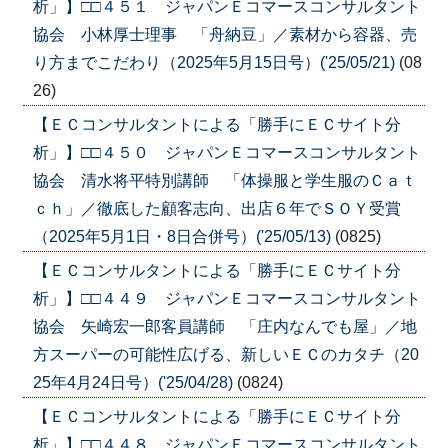
析」】□□４５１ ジャパンＥコマースコンサルタント
協会 小林厚士理事 「舟納豆」／素材から容器、売
り方までこだわり（2025年5月15日号）('25/05/21)
(08
26)
【ＥＣコンサルタントによる「勝手にＥＣサイト分
析」】□□４５０ ジャパンＥコマースコンサルタント
協会 清水将平特別講師 「体操服と学生服のＣａｔ
ｃｈ」／徹底した顧客志向、出店６年でＳＯＹ受賞
（2025年5月1日・8日合併号）('25/05/13)
(0825)
【ＥＣコンサルタントによる「勝手にＥＣサイト分
析」】□□４４９ ジャパンＥコマースコンサルタント
協会 矢崎宏一郎客員講師 「庄内なんでも屋」／地
方スーパーの可能性広げる、新しいＥＣのカタチ（20
25年4月24日号）('25/04/28)
(0824)
【ＥＣコンサルタントによる「勝手にＥＣサイト分
析」】□□４４８ ジャパンＥコマースコンサルタント