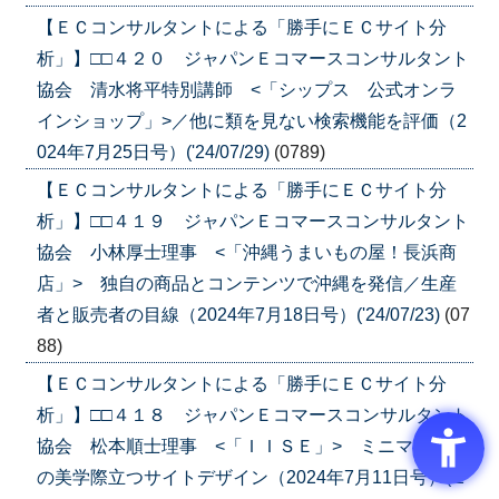
【ＥＣコンサルタントによる「勝手にＥＣサイト分
析」】□□４２０ ジャパンＥコマースコンサルタント
協会 清水将平特別講師 <「シップス 公式オンラ
インショップ」>／他に類を見ない検索機能を評価（2
024年7月25日号）('24/07/29)
(0789)
【ＥＣコンサルタントによる「勝手にＥＣサイト分
析」】□□４１９ ジャパンＥコマースコンサルタント
協会 小林厚士理事 <「沖縄うまいもの屋！長浜商
店」> 独自の商品とコンテンツで沖縄を発信／生産
者と販売者の目線（2024年7月18日号）('24/07/23)
(07
88)
【ＥＣコンサルタントによる「勝手にＥＣサイト分
析」】□□４１８ ジャパンＥコマースコンサルタント
協会 松本順士理事 <「ＩＩＳＥ」> ミニマリスト
の美学際立つサイトデザイン（2024年7月11日号）('2