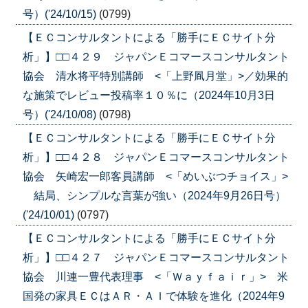
号）('24/10/15)
(0799)
【ＥＣコンサルタントによる「勝手にＥＣサイト分
析」】□□４２９ ジャパンＥコマースコンサルタント
協会 清水将平特別講師 <「上野凮月堂」>／効果的
な施策でレビュー投稿率１０％に（2024年10月3日
号）('24/10/08)
(0798)
【ＥＣコンサルタントによる「勝手にＥＣサイト分
析」】□□４２８ ジャパンＥコマースコンサルタント
協会 矢崎宏一郎客員講師 <「めいぶつチョイス」>
結局、シンプルな言葉が強い（2024年9月26日号）
('24/10/01)
(0797)
【ＥＣコンサルタントによる「勝手にＥＣサイト分
析」】□□４２７ ジャパンＥコマースコンサルタント
協会 川連一豊代表理事 <「Ｗａｙｆａｉｒ」> 米
国発の家具ＥＣはＡＲ・ＡＩで体験を進化（2024年9