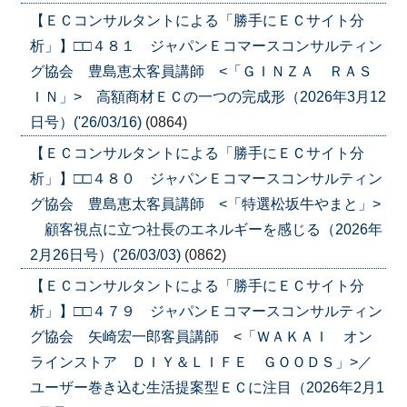
【ＥＣコンサルタントによる「勝手にＥＣサイト分
析」】□□４８１ ジャパンＥコマースコンサルティン
グ協会 豊島恵太客員講師 <「ＧＩＮＺＡ ＲＡＳ
ＩＮ」> 高額商材ＥＣの一つの完成形（2026年3月12
日号）('26/03/16)
(0864)
【ＥＣコンサルタントによる「勝手にＥＣサイト分
析」】□□４８０ ジャパンＥコマースコンサルティン
グ協会 豊島恵太客員講師 <「特選松坂牛やまと」>
顧客視点に立つ社長のエネルギーを感じる（2026年
2月26日号）('26/03/03)
(0862)
【ＥＣコンサルタントによる「勝手にＥＣサイト分
析」】□□４７９ ジャパンＥコマースコンサルティン
グ協会 矢崎宏一郎客員講師 <「ＷＡＫＡＩ オン
ラインストア ＤＩＹ＆ＬＩＦＥ ＧＯＯＤＳ」>／
ユーザー巻き込む生活提案型ＥＣに注目（2026年2月1