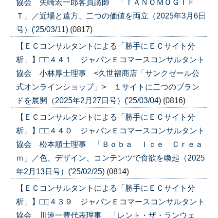
協会 矢崎宏一郎客員講師 「ＴＡＮＯＭＯＧＩＦ
Ｔ」／近場と遠方、二つの価値を両立（2025年3月6日
号）('25/03/11)
(0817)
【ＥＣコンサルタントによる「勝手にＥＣサイト分
析」】□□４４１ ジャパンＥコマースコンサルタント
協会 小林厚士理事 <久世福商店「サンクゼール公
式オンラインショップ」> １サイトに二つのブラン
ドを展開（2025年2月27日号）('25/03/04)
(0816)
【ＥＣコンサルタントによる「勝手にＥＣサイト分
析」】□□４４０ ジャパンＥコマースコンサルタント
協会 松本順士理事 「Ｂｏｂａ Ｉｃｅ Ｃｒｅａ
ｍ」／色、デザイン、コンテンツで食欲を喚起（2025
年2月13日号）('25/02/25)
(0814)
【ＥＣコンサルタントによる「勝手にＥＣサイト分
析」】□□４３９ ジャパンＥコマースコンサルタント
協会 川連一豊代表理事 「レント・ザ・ランウェ