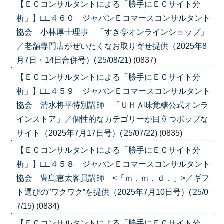
【ＥＣコンサルタントによる「勝手にＥＣサイト分
析」】□□４６０ ジャパンＥコマースコンサルタント
協会 小林厚士理事 「すき亭オンラインショップ」
／老舗専門店がぜいたくなお取り寄せ提供（2025年8
月7日・14日合併号）('25/08/21)
(0837)
【ＥＣコンサルタントによる「勝手にＥＣサイト分
析」】□□４５９ ジャパンＥコマースコンサルタント
協会 清水将平特別講師 「ＵＨＡ味覚糖公式オンラ
インストア」／個性的なカテゴリーが目立つポップな
サイト（2025年7月17日号）('25/07/22)
(0835)
【ＥＣコンサルタントによる「勝手にＥＣサイト分
析」】□□４５８ ジャパンＥコマースコンサルタント
協会 豊島恵太客員講師 <「ｍ．ｍ．ｄ．」>／ギフ
ト選びの”ワクワク”を提供（2025年7月10日号）('25/0
7/15)
(0834)
【ＥＣコンサルタントによる「勝手にＥＣサイト分