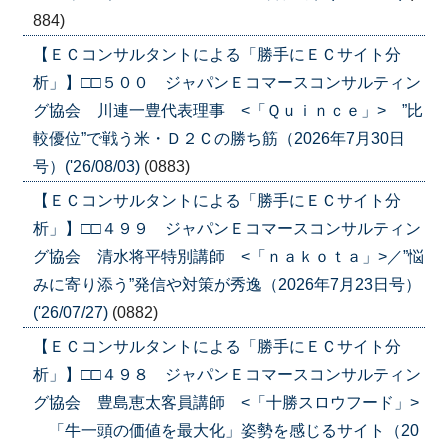
884)
【ＥＣコンサルタントによる「勝手にＥＣサイト分
析」】□□５００ ジャパンＥコマースコンサルティン
グ協会 川連一豊代表理事 <「Ｑｕｉｎｃｅ」> ”比
較優位”で戦う米・Ｄ２Ｃの勝ち筋（2026年7月30日
号）('26/08/03)
(0883)
【ＥＣコンサルタントによる「勝手にＥＣサイト分
析」】□□４９９ ジャパンＥコマースコンサルティン
グ協会 清水将平特別講師 <「ｎａｋｏｔａ」>／”悩
みに寄り添う”発信や対策が秀逸（2026年7月23日号）
('26/07/27)
(0882)
【ＥＣコンサルタントによる「勝手にＥＣサイト分
析」】□□４９８ ジャパンＥコマースコンサルティン
グ協会 豊島恵太客員講師 <「十勝スロウフード」>
「牛一頭の価値を最大化」姿勢を感じるサイト（20