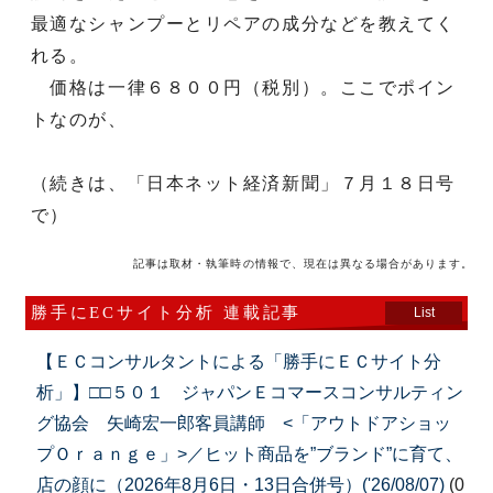
最適なシャンプーとリペアの成分などを教えてく
れる。
価格は一律６８００円（税別）。ここでポイン
トなのが、
（続きは、「日本ネット経済新聞」７月１８日号
で）
記事は取材・執筆時の情報で、現在は異なる場合があります。
勝手にECサイト分析 連載記事
List
【ＥＣコンサルタントによる「勝手にＥＣサイト分
析」】□□５０１ ジャパンＥコマースコンサルティン
グ協会 矢崎宏一郎客員講師 <「アウトドアショッ
プＯｒａｎｇｅ」>／ヒット商品を”ブランド”に育て、
店の顔に（2026年8月6日・13日合併号）('26/08/07)
(0