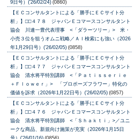
9日号）('26/02/24)
(0860)
【ＥＣコンサルタントによる「勝手にＥＣサイト分
析」】□□４７８ ジャパンＥコマースコンサルタント
協会 川連一豊代表理事 <「ダラーツリー」> 米・
小売３位を狙うオムニ戦略／ＡＩ検索にも強い（2026
年1月29日号）('26/02/05)
(0858)
【ＥＣコンサルタントによる「勝手にＥＣサイト分
析」】□□４７７ ジャパンＥコマースコンサルタント
協会 清水将平特別講師 <「Ｐａｔｉｓｓｅｒｉｅ
＋Ｆｌｏｗｅｒ」> 「プロポーズフラワー」特化の
価値を訴求（2026年1月22日号）('26/02/05)
(0857)
【ＥＣコンサルタントによる「勝手にＥＣサイト分
析」】□□４７６ ジャパンＥコマースコンサルタント
協会 清水将平特別講師 <「Ｓｈａｋｔｉ」>／ユニ
ークな商品、新規向け施策が充実（2026年1月15日
号）('26/01/16)
(0856)