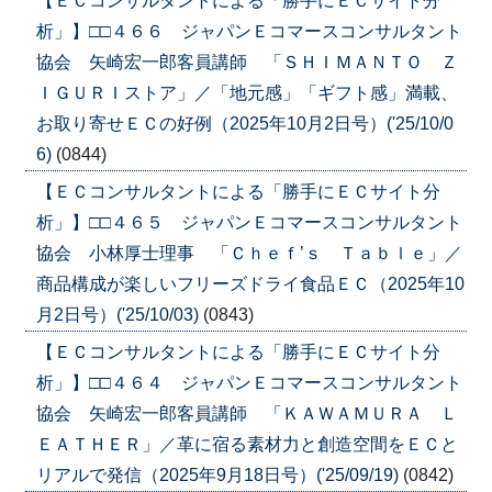
【ＥＣコンサルタントによる「勝手にＥＣサイト分
析」】□□４６６ ジャパンＥコマースコンサルタント
協会 矢崎宏一郎客員講師 「ＳＨＩＭＡＮＴＯ Ｚ
ＩＧＵＲＩストア」／「地元感」「ギフト感」満載、
お取り寄せＥＣの好例（2025年10月2日号）('25/10/0
6)
(0844)
【ＥＣコンサルタントによる「勝手にＥＣサイト分
析」】□□４６５ ジャパンＥコマースコンサルタント
協会 小林厚士理事 「Ｃｈｅｆ’ｓ Ｔａｂｌｅ」／
商品構成が楽しいフリーズドライ食品ＥＣ（2025年10
月2日号）('25/10/03)
(0843)
【ＥＣコンサルタントによる「勝手にＥＣサイト分
析」】□□４６４ ジャパンＥコマースコンサルタント
協会 矢崎宏一郎客員講師 「ＫＡＷＡＭＵＲＡ Ｌ
ＥＡＴＨＥＲ」／革に宿る素材力と創造空間をＥＣと
リアルで発信（2025年9月18日号）('25/09/19)
(0842)