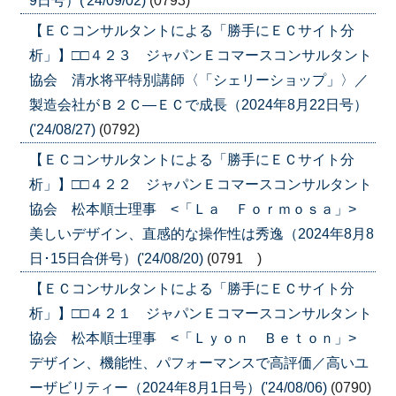
9日号）('24/09/02)
(0793)
【ＥＣコンサルタントによる「勝手にＥＣサイト分
析」】□□４２３ ジャパンＥコマースコンサルタント
協会 清水将平特別講師〈「シェリーショップ」〉／
製造会社がＢ２Ｃ―ＥＣで成長（2024年8月22日号）
('24/08/27)
(0792)
【ＥＣコンサルタントによる「勝手にＥＣサイト分
析」】□□４２２ ジャパンＥコマースコンサルタント
協会 松本順士理事 <「Ｌａ Ｆｏｒｍｏｓａ」>
美しいデザイン、直感的な操作性は秀逸（2024年8月8
日･15日合併号）('24/08/20)
(0791 )
【ＥＣコンサルタントによる「勝手にＥＣサイト分
析」】□□４２１ ジャパンＥコマースコンサルタント
協会 松本順士理事 <「Ｌｙｏｎ Ｂｅｔｏｎ」>
デザイン、機能性、パフォーマンスで高評価／高いユ
ーザビリティー（2024年8月1日号）('24/08/06)
(0790)