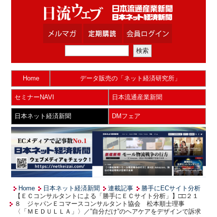
Home
データ販売の「ネット経済研究所」
セミナーNAVI
日本流通産業新聞
日本ネット経済新聞
DMフェア
Home
日本ネット経済新聞
連載記事
勝手にECサイト分析
【ＥＣコンサルタントによる「勝手にＥＣサイト分析」】□□２１
８ ジャパンＥコマースコンサルタント協会 松本順士理事
〈「ＭＥＤＵＬＬＡ」〉／”自分だけ”のヘアケアをデザインで訴求