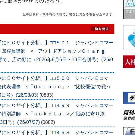
客に磨きがかかるのだろう。
記事は取材・執筆時の情報で、現在は異なる場合があります。
事
手にＥＣサイト分析」】□□５０１ ジャパンＥコマー
一郎客員講師 <「アウトドアショップＯｒａｎｇ
、店の顔に（2026年8月6日・13日合併号）('26/0
手にＥＣサイト分析」】□□５００ ジャパンＥコマー
代表理事 <「Ｑｕｉｎｃｅ」> ”比較優位”で戦う
）('26/08/03)
(0883)
手にＥＣサイト分析」】□□４９９ ジャパンＥコマー
特別講師 <「ｎａｋｏｔａ」>／”悩みに寄り添
）('26/07/27)
(0882)
手にＥＣサイト分析」】□□４９８ ジャパンＥコマー