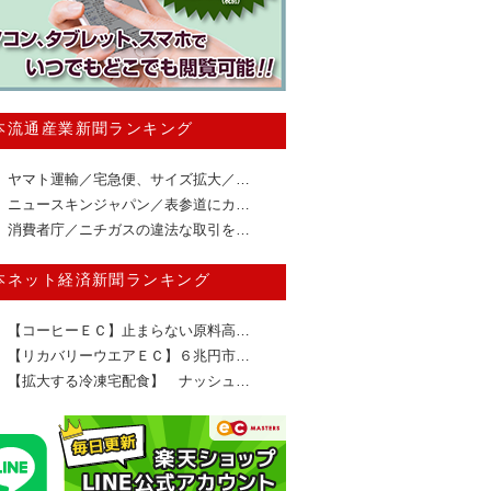
本流通産業新聞ランキング
ヤマト運輸／宅急便、サイズ拡大／…
ニュースキンジャパン／表参道にカ…
消費者庁／ニチガスの違法な取引を…
本ネット経済新聞ランキング
【コーヒーＥＣ】止まらない原料高…
【リカバリーウエアＥＣ】６兆円市…
【拡大する冷凍宅配食】 ナッシュ…