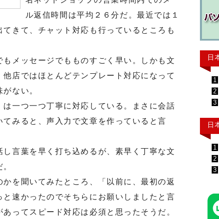
ル返信時間は平均２６分だ。最近では１
出てきて、チャット対応も行っているところも
日
もメッセージでもものすごく早い。しかも文
。他店ではほとんどテンプレート対応になって
1
味がない。
2
3
は一つ一つ丁寧に対応している。まさに会話
いてみると、声入力で文章を作っていると言
日
1
し言葉を早く打ち込めるが、素早く丁寧な文
2
だ。
3
かを聞いてみたところ、「以前に、最初の返
っと速かったのでそちらにお願いしましたと言
があってスピード対応は必須と思ったそうだ。