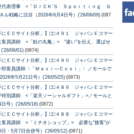
代表理事 <「ＤＩＣＫ’Ｓ Ｓｐｏｒｔｉｎｇ Ｇ
略に注目（2026年6月4日号）('26/06/09)
(087
手にＥＣサイト分析」】□□４９１ ジャパンＥコマー
客員講師 <「鮭の丸亀」> ”違い”を伝え、選ばせ
6/06/01)
(0874)
手にＥＣサイト分析」】□□４９０ ジャパンＥコマー
一郎客員講師〈「Ｍａｘｉ―Ｃｏｓｉ」〉／モールで
年5月21日号）('26/05/25)
(0873)
手にＥＣサイト分析」】□□４８９ ジャパンＥコマー
特別講師 <「楽天ソーシャルギフト」>／モールと
）('26/05/18)
(0872)
手にＥＣサイト分析」】□□４８８ ジャパンＥコマー
客員講師 <「ミチオショップ」> 必要な”接客”が
・5月7日合併号）('26/05/12)
(0871)