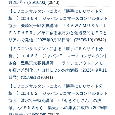
月2日号）('25/10/03)
(0843)
【ＥＣコンサルタントによる「勝手にＥＣサイト分
析」】□□４６４ ジャパンＥコマースコンサルタント
協会 矢崎宏一郎客員講師 「ＫＡＷＡＭＵＲＡ Ｌ
ＥＡＴＨＥＲ」／革に宿る素材力と創造空間をＥＣと
リアルで発信（2025年9月18日号）('25/09/19)
(0842)
【ＥＣコンサルタントによる「勝手にＥＣサイト分
析」】□□４６３ ジャパンＥコマースコンサルタント
協会 豊島恵太客員講師 「ラッシュアウト」／モー
ル店と差別化した自社ＥＣの魅力満載（2025年9月11
日号）('25/09/12)
(0841)
【ＥＣコンサルタントによる「勝手にＥＣサイト分
析」】□□４６２ ジャパンＥコマースコンサルタント
協会 清水将平特別講師 <「せきぐちさんちの洗
剤」>／ＳＮＳから「楽天」への集客に成功（2025年9
月4日号）('25/09/08)
(0840)