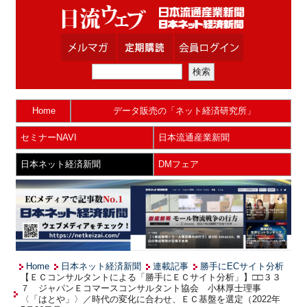
Home
データ販売の「ネット経済研究所」
セミナーNAVI
日本流通産業新聞
日本ネット経済新聞
DMフェア
Home
日本ネット経済新聞
連載記事
勝手にECサイト分析
【ＥＣコンサルタントによる「勝手にＥＣサイト分析」】□□３３
７ ジャパンＥコマースコンサルタント協会 小林厚士理事
〈「はとや」〉／時代の変化に合わせ、ＥＣ基盤を選定（2022年