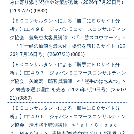
みに寄り添う”発信や対策が秀逸（2026年7月23日号）
('26/07/27)
(0882)
【ＥＣコンサルタントによる「勝手にＥＣサイト分
析」】□□４９８ ジャパンＥコマースコンサルティン
グ協会 豊島恵太客員講師 <「十勝スロウフード」>
「牛一頭の価値を最大化」姿勢を感じるサイト（20
26年7月16日号）('26/07/21)
(0881)
【ＥＣコンサルタントによる「勝手にＥＣサイト分
析」】□□４９７ ジャパンＥコマースコンサルティン
グ協会 矢崎宏一郎客員講師 <「熊手のはちみつ」>
／”蜂蜜を選ぶ理由”を売る（2026年7月9日号）('26/07/
21)
(0880)
【ＥＣコンサルタントによる「勝手にＥＣサイト分
析」】□□４９６ ジャパンＥコマースコンサルティン
グ協会 清水将平特別講師 <「ａｉｒＣｌｏｓｅ
ｔ Ｍｅｎ’ｓ」> 男性も”始めやすい”ＵＩが秀逸（2