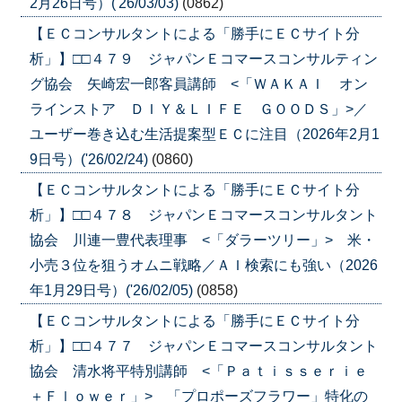
2月26日号）('26/03/03)
(0862)
【ＥＣコンサルタントによる「勝手にＥＣサイト分
析」】□□４７９ ジャパンＥコマースコンサルティン
グ協会 矢崎宏一郎客員講師 <「ＷＡＫＡＩ オン
ラインストア ＤＩＹ＆ＬＩＦＥ ＧＯＯＤＳ」>／
ユーザー巻き込む生活提案型ＥＣに注目（2026年2月1
9日号）('26/02/24)
(0860)
【ＥＣコンサルタントによる「勝手にＥＣサイト分
析」】□□４７８ ジャパンＥコマースコンサルタント
協会 川連一豊代表理事 <「ダラーツリー」> 米・
小売３位を狙うオムニ戦略／ＡＩ検索にも強い（2026
年1月29日号）('26/02/05)
(0858)
【ＥＣコンサルタントによる「勝手にＥＣサイト分
析」】□□４７７ ジャパンＥコマースコンサルタント
協会 清水将平特別講師 <「Ｐａｔｉｓｓｅｒｉｅ
＋Ｆｌｏｗｅｒ」> 「プロポーズフラワー」特化の