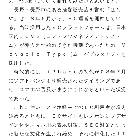
の”その後”について触れてみたいと思います。
長野・長野市にある酒類販売店を営む「はと
や」は０８年６月から、ＥＣ運営を開始してい
る。当時採用したＥＣプラットフォームは、日本
国内にＣＭＳ（コンテンツマネジメントシステ
ム）が導入され始めてきた時期であったため、Ｍ
ｏｖａｂｌｅ Ｔｙｐｅ（ムーバブルタイプ）を
採用した。
時代的には、ｉＰｈｏｎｅの初代が０８年７月
にソフトバンクより発売されたタイミングであ
り、スマホの普及がまさにこれからといった状況
であった。
これに伴い、スマホ経由でのＥＣ利用者が増え
始めるとともに、ＥＣサイトもレスポンシブデザ
イン化やスマホ用の表示対策、ＳＥＯ対策といっ
た新たな文化が生まれ始め、それに特化したＩＴ