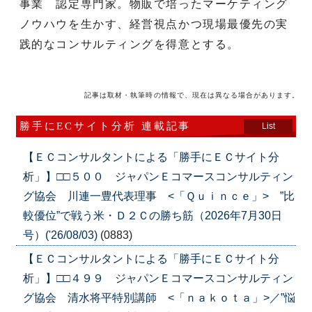
事業 認定専門家。物販で培ったマーケティング
ノウハウを生かす、経営視点かつ現場最優先の実
践的なコンサルティングを得意とする。
記事は取材・執筆時の情報で、現在は異なる場合があります。
勝手にECサイト分析 連載記事
List
【ＥＣコンサルタントによる「勝手にＥＣサイト分
析」】□□５００ ジャパンＥコマースコンサルティン
グ協会 川連一豊代表理事 <「Ｑｕｉｎｃｅ」> ”比
較優位”で戦う米・Ｄ２Ｃの勝ち筋（2026年7月30日
号）('26/08/03)
(0883)
【ＥＣコンサルタントによる「勝手にＥＣサイト分
析」】□□４９９ ジャパンＥコマースコンサルティン
グ協会 清水将平特別講師 <「ｎａｋｏｔａ」>／”悩