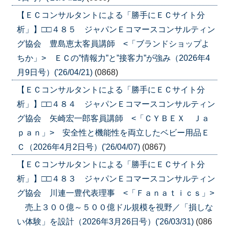
【ＥＣコンサルタントによる「勝手にＥＣサイト分
析」】□□４８５ ジャパンＥコマースコンサルティン
グ協会 豊島恵太客員講師 <「ブランドショップよ
ちか」> ＥＣの”情報力”と”接客力”が強み（2026年4
月9日号）('26/04/21)
(0868)
【ＥＣコンサルタントによる「勝手にＥＣサイト分
析」】□□４８４ ジャパンＥコマースコンサルティン
グ協会 矢崎宏一郎客員講師 <「ＣＹＢＥＸ Ｊａ
ｐａｎ」> 安全性と機能性を両立したベビー用品Ｅ
Ｃ（2026年4月2日号）('26/04/07)
(0867)
【ＥＣコンサルタントによる「勝手にＥＣサイト分
析」】□□４８３ ジャパンＥコマースコンサルティン
グ協会 川連一豊代表理事 <「Ｆａｎａｔｉｃｓ」>
売上３００億～５００億ドル規模を視野／「損しな
い体験」を設計（2026年3月26日号）('26/03/31)
(086