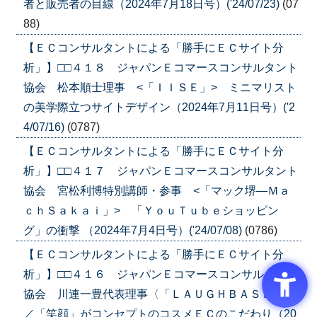
者と販売者の目線（2024年7月18日号）('24/07/23)
(07
88)
【ＥＣコンサルタントによる「勝手にＥＣサイト分
析」】□□４１８ ジャパンＥコマースコンサルタント
協会 松本順士理事 <「ＩＩＳＥ」> ミニマリスト
の美学際立つサイトデザイン（2024年7月11日号）('2
4/07/16)
(0787)
【ＥＣコンサルタントによる「勝手にＥＣサイト分
析」】□□４１７ ジャパンＥコマースコンサルタント
協会 宮松利博特別講師・参事 <「マック堺―Ｍａ
ｃｈＳａｋａｉ」> 「ＹｏｕＴｕｂｅショッピン
グ」の衝撃 （2024年7月4日号）('24/07/08)
(0786)
【ＥＣコンサルタントによる「勝手にＥＣサイト分
析」】□□４１６ ジャパンＥコマースコンサルタント
協会 川連一豊代表理事〈「ＬＡＵＧＨＢＡＳＥ」〉
／「笑顔」がコンセプトのコスメＥＣのこだわり（20