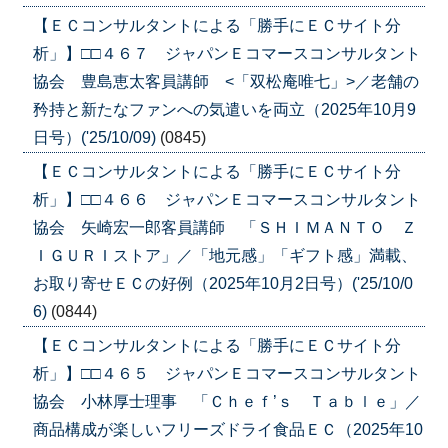
【ＥＣコンサルタントによる「勝手にＥＣサイト分
析」】□□４６７ ジャパンＥコマースコンサルタント
協会 豊島恵太客員講師 <「双松庵唯七」>／老舗の
矜持と新たなファンへの気遣いを両立（2025年10月9
日号）('25/10/09)
(0845)
【ＥＣコンサルタントによる「勝手にＥＣサイト分
析」】□□４６６ ジャパンＥコマースコンサルタント
協会 矢崎宏一郎客員講師 「ＳＨＩＭＡＮＴＯ Ｚ
ＩＧＵＲＩストア」／「地元感」「ギフト感」満載、
お取り寄せＥＣの好例（2025年10月2日号）('25/10/0
6)
(0844)
【ＥＣコンサルタントによる「勝手にＥＣサイト分
析」】□□４６５ ジャパンＥコマースコンサルタント
協会 小林厚士理事 「Ｃｈｅｆ’ｓ Ｔａｂｌｅ」／
商品構成が楽しいフリーズドライ食品ＥＣ（2025年10