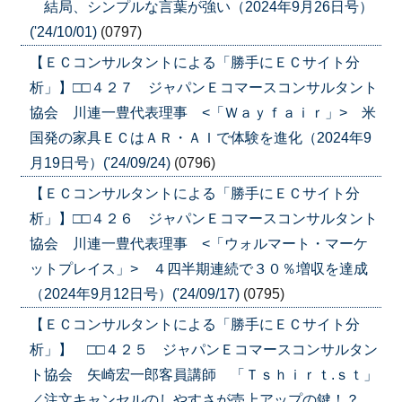
結局、シンプルな言葉が強い（2024年9月26日号）
('24/10/01)
(0797)
【ＥＣコンサルタントによる「勝手にＥＣサイト分
析」】□□４２７ ジャパンＥコマースコンサルタント
協会 川連一豊代表理事 <「Ｗａｙｆａｉｒ」> 米
国発の家具ＥＣはＡＲ・ＡＩで体験を進化（2024年9
月19日号）('24/09/24)
(0796)
【ＥＣコンサルタントによる「勝手にＥＣサイト分
析」】□□４２６ ジャパンＥコマースコンサルタント
協会 川連一豊代表理事 <「ウォルマート・マーケ
ットプレイス」> ４四半期連続で３０％増収を達成
（2024年9月12日号）('24/09/17)
(0795)
【ＥＣコンサルタントによる「勝手にＥＣサイト分
析」】 □□４２５ ジャパンＥコマースコンサルタン
ト協会 矢崎宏一郎客員講師 「Ｔｓｈｉｒｔ.ｓｔ」
／注文キャンセルのしやすさが売上アップの鍵！？