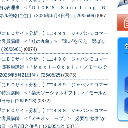
代表理事 <「ＤＩＣＫ’Ｓ Ｓｐｏｒｔｉｎｇ Ｇ
略に注目（2026年6月4日号）('26/06/09)
(087
手にＥＣサイト分析」】□□４９１ ジャパンＥコマー
客員講師 <「鮭の丸亀」> ”違い”を伝え、選ばせ
6/06/01)
(0874)
手にＥＣサイト分析」】□□４９０ ジャパンＥコマー
一郎客員講師〈「Ｍａｘｉ―Ｃｏｓｉ」〉／モールで
年5月21日号）('26/05/25)
(0873)
手にＥＣサイト分析」】□□４８９ ジャパンＥコマー
特別講師 <「楽天ソーシャルギフト」>／モールと
）('26/05/18)
(0872)
手にＥＣサイト分析」】□□４８８ ジャパンＥコマー
客員講師 <「ミチオショップ」> 必要な”接客”が
・5月7日合併号）('26/05/12)
(0871)