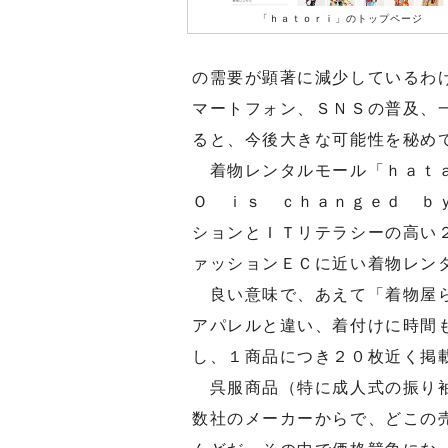
「ｈａｔｏｒｉ」のトップページ
の需要が顕著に減少しているわ
マートフォン、ＳＮＳの普及、
ると、今後大きな可能性を秘め
着物レンタルモール「ｈａｔａ
Ｏ ｉｓ ｃｈａｎｇｅｄ ｂ
ションとＩＴリテラシーの高い
ァッションＥＣに近い着物レン
良い意味で、あえて「着物屋ら
アパレルと違い、着付けに時間
し、１商品につき２０枚近く掲
呉服商品（特に成人式の振り袖
数社のメーカーからで、どこの