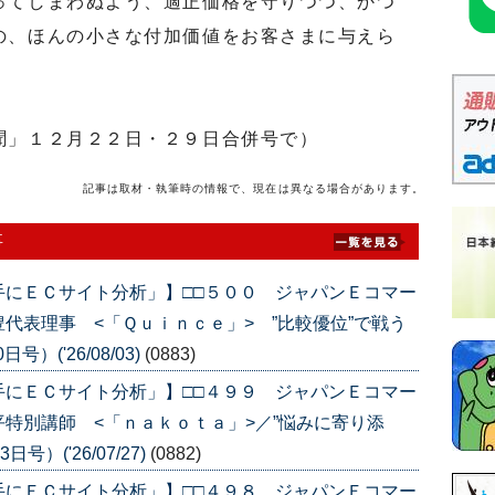
ってしまわぬよう、適正価格を守りつつ、かつ
の、ほんの小さな付加価値をお客さまに与えら
。
聞」１２月２２日・２９日合併号で）
記事は取材・執筆時の情報で、現在は異なる場合があります。
事
手にＥＣサイト分析」】□□５００ ジャパンＥコマー
代表理事 <「Ｑｕｉｎｃｅ」> ”比較優位”で戦う
）('26/08/03)
(0883)
手にＥＣサイト分析」】□□４９９ ジャパンＥコマー
特別講師 <「ｎａｋｏｔａ」>／”悩みに寄り添
）('26/07/27)
(0882)
手にＥＣサイト分析」】□□４９８ ジャパンＥコマー