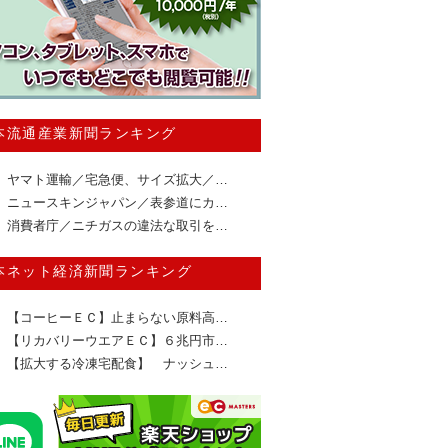
本流通産業新聞ランキング
ヤマト運輸／宅急便、サイズ拡大／…
ニュースキンジャパン／表参道にカ…
消費者庁／ニチガスの違法な取引を…
本ネット経済新聞ランキング
【コーヒーＥＣ】止まらない原料高…
【リカバリーウエアＥＣ】６兆円市…
【拡大する冷凍宅配食】 ナッシュ…