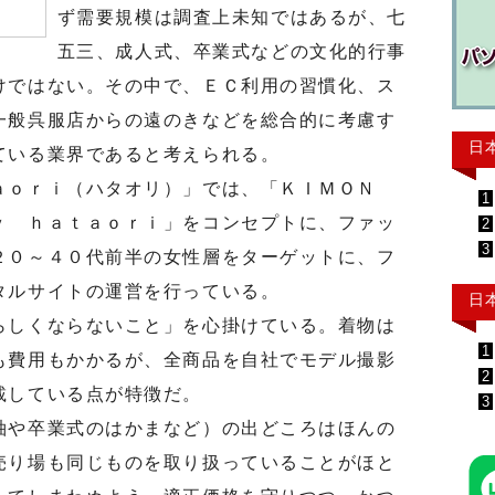
ず需要規模は調査上未知ではあるが、七
五三、成人式、卒業式などの文化的行事
けではない。その中で、ＥＣ利用の習慣化、ス
一般呉服店からの遠のきなどを総合的に考慮す
日
ている業界であると考えられる。
ｏｒｉ（ハタオリ）」では、「ＫＩＭＯＮ
1
ｙ ｈａｔａｏｒｉ」をコンセプトに、ファッ
2
3
２０～４０代前半の女性層をターゲットに、フ
タルサイトの運営を行っている。
日
しくならないこと」を心掛けている。着物は
1
も費用もかかるが、全商品を自社でモデル撮影
2
載している点が特徴だ。
3
や卒業式のはかまなど）の出どころはほんの
売り場も同じものを取り扱っていることがほと