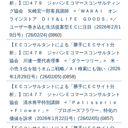
析」】□□４７９ ジャパンＥコマースコンサルティン
グ協会 矢崎宏一郎客員講師 <「ＷＡＫＡＩ オン
ラインストア ＤＩＹ＆ＬＩＦＥ ＧＯＯＤＳ」>／
ユーザー巻き込む生活提案型ＥＣに注目（2026年2月1
9日号）('26/02/24)
(0860)
【ＥＣコンサルタントによる「勝手にＥＣサイト分
析」】□□４７８ ジャパンＥコマースコンサルタント
協会 川連一豊代表理事 <「ダラーツリー」> 米・
小売３位を狙うオムニ戦略／ＡＩ検索にも強い（2026
年1月29日号）('26/02/05)
(0858)
【ＥＣコンサルタントによる「勝手にＥＣサイト分
析」】□□４７７ ジャパンＥコマースコンサルタント
協会 清水将平特別講師 <「Ｐａｔｉｓｓｅｒｉｅ
＋Ｆｌｏｗｅｒ」> 「プロポーズフラワー」特化の
価値を訴求（2026年1月22日号）('26/02/05)
(0857)