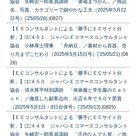
協会 矢崎宏一郎客員講師 「箸蔵まつかん」／商品
名、写真、カテゴリーで細やかな工夫（2025年5月22
日号）('25/05/26)
(0827)
【ＥＣコンサルタントによる「勝手にＥＣサイト分
析」】□□４５１ ジャパンＥコマースコンサルタント
協会 小林厚士理事 「舟納豆」／素材から容器、売
り方までこだわり（2025年5月15日号）('25/05/21)
(08
26)
【ＥＣコンサルタントによる「勝手にＥＣサイト分
析」】□□４５０ ジャパンＥコマースコンサルタント
協会 清水将平特別講師 「体操服と学生服のＣａｔ
ｃｈ」／徹底した顧客志向、出店６年でＳＯＹ受賞
（2025年5月1日・8日合併号）('25/05/13)
(0825)
【ＥＣコンサルタントによる「勝手にＥＣサイト分
析」】□□４４９ ジャパンＥコマースコンサルタント
協会 矢崎宏一郎客員講師 「庄内なんでも屋」／地