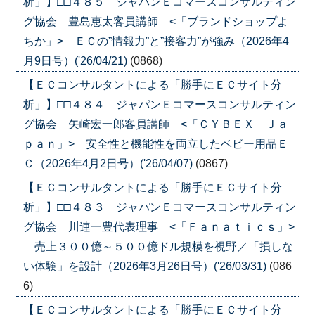
析」】□□４８５ ジャパンＥコマースコンサルティン
グ協会 豊島恵太客員講師 <「ブランドショップよ
ちか」> ＥＣの”情報力”と”接客力”が強み（2026年4
月9日号）('26/04/21)
(0868)
【ＥＣコンサルタントによる「勝手にＥＣサイト分
析」】□□４８４ ジャパンＥコマースコンサルティン
グ協会 矢崎宏一郎客員講師 <「ＣＹＢＥＸ Ｊａ
ｐａｎ」> 安全性と機能性を両立したベビー用品Ｅ
Ｃ（2026年4月2日号）('26/04/07)
(0867)
【ＥＣコンサルタントによる「勝手にＥＣサイト分
析」】□□４８３ ジャパンＥコマースコンサルティン
グ協会 川連一豊代表理事 <「Ｆａｎａｔｉｃｓ」>
売上３００億～５００億ドル規模を視野／「損しな
い体験」を設計（2026年3月26日号）('26/03/31)
(086
6)
【ＥＣコンサルタントによる「勝手にＥＣサイト分