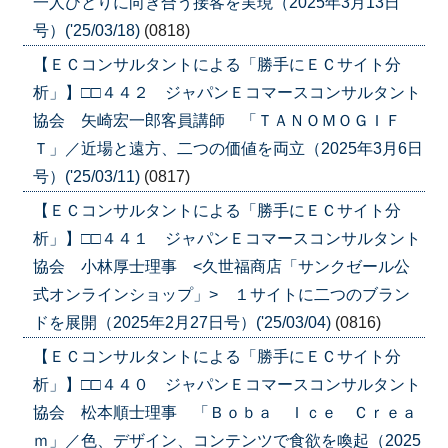
一人ひとりに向き合う接客を実現（2025年3月13日
号）('25/03/18)
(0818)
【ＥＣコンサルタントによる「勝手にＥＣサイト分
析」】□□４４２ ジャパンＥコマースコンサルタント
協会 矢崎宏一郎客員講師 「ＴＡＮＯＭＯＧＩＦ
Ｔ」／近場と遠方、二つの価値を両立（2025年3月6日
号）('25/03/11)
(0817)
【ＥＣコンサルタントによる「勝手にＥＣサイト分
析」】□□４４１ ジャパンＥコマースコンサルタント
協会 小林厚士理事 <久世福商店「サンクゼール公
式オンラインショップ」> １サイトに二つのブラン
ドを展開（2025年2月27日号）('25/03/04)
(0816)
【ＥＣコンサルタントによる「勝手にＥＣサイト分
析」】□□４４０ ジャパンＥコマースコンサルタント
協会 松本順士理事 「Ｂｏｂａ Ｉｃｅ Ｃｒｅａ
ｍ」／色、デザイン、コンテンツで食欲を喚起（2025