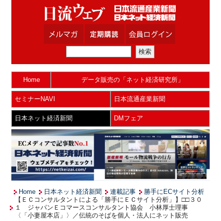
Home
データ販売の「ネット経済研究所」
セミナーNAVI
日本流通産業新聞
日本ネット経済新聞
DMフェア
Home
日本ネット経済新聞
連載記事
勝手にECサイト分析
【ＥＣコンサルタントによる「勝手にＥＣサイト分析」】□□３０
１ ジャパンＥコマースコンサルタント協会 小林厚士理事
〈「小妻屋本店」〉／伝統のそばを個人・法人にネット販売