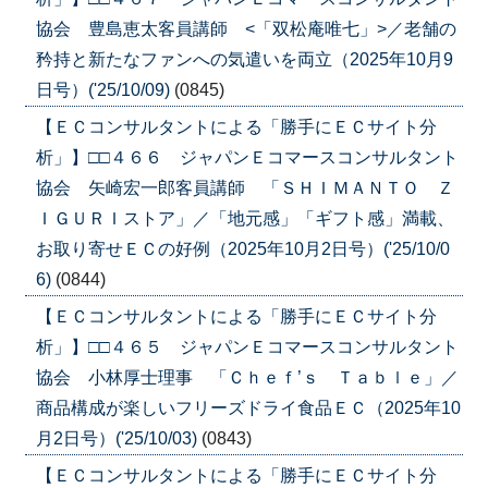
協会 豊島恵太客員講師 <「双松庵唯七」>／老舗の
矜持と新たなファンへの気遣いを両立（2025年10月9
日号）('25/10/09)
(0845)
【ＥＣコンサルタントによる「勝手にＥＣサイト分
析」】□□４６６ ジャパンＥコマースコンサルタント
協会 矢崎宏一郎客員講師 「ＳＨＩＭＡＮＴＯ Ｚ
ＩＧＵＲＩストア」／「地元感」「ギフト感」満載、
お取り寄せＥＣの好例（2025年10月2日号）('25/10/0
6)
(0844)
【ＥＣコンサルタントによる「勝手にＥＣサイト分
析」】□□４６５ ジャパンＥコマースコンサルタント
協会 小林厚士理事 「Ｃｈｅｆ’ｓ Ｔａｂｌｅ」／
商品構成が楽しいフリーズドライ食品ＥＣ（2025年10
月2日号）('25/10/03)
(0843)
【ＥＣコンサルタントによる「勝手にＥＣサイト分