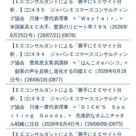
【ＥＣコンサルタントによる「勝手にＥＣサイト分
析」】□□４９５ ジャパンＥコマースコンサルティン
グ協会 川連一豊代表理事 <「Ｗａｙｆａｉｒ」>
米国家具ＥＣ大手、驚異のリピート率７９％（2026年
6月25日号）('26/07/21)
(0878)
【ＥＣコンサルタントによる「勝手にＥＣサイト分
析」】□□４９４ ジャパンＥコマースコンサルティン
グ協会 豊島恵太客員講師 <「はんこｄｅハンコ」>
顧客の声を反映し進化する印鑑ＥＣ（2026年6月18
日号）('26/06/19)
(0877)
【ＥＣコンサルタントによる「勝手にＥＣサイト分
析」】□□４９２ ジャパンＥコマースコンサルティン
グ協会 川連一豊代表理事 <「ＤＩＣＫ’Ｓ Ｓｐｏ
ｒｔｉｎｇ Ｇｏｏｄｓ」> 先進的なオムニチャネ
ル戦略に注目（2026年6月4日号）('26/06/09)
(0875)
【ＥＣコンサルタントによる「勝手にＥＣサイト分