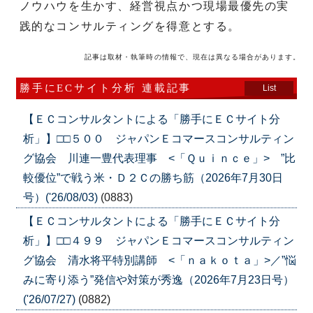
ノウハウを生かす、経営視点かつ現場最優先の実
践的なコンサルティングを得意とする。
記事は取材・執筆時の情報で、現在は異なる場合があります。
勝手にECサイト分析 連載記事
List
【ＥＣコンサルタントによる「勝手にＥＣサイト分
析」】□□５００ ジャパンＥコマースコンサルティン
グ協会 川連一豊代表理事 <「Ｑｕｉｎｃｅ」> ”比
較優位”で戦う米・Ｄ２Ｃの勝ち筋（2026年7月30日
号）('26/08/03)
(0883)
【ＥＣコンサルタントによる「勝手にＥＣサイト分
析」】□□４９９ ジャパンＥコマースコンサルティン
グ協会 清水将平特別講師 <「ｎａｋｏｔａ」>／”悩
みに寄り添う”発信や対策が秀逸（2026年7月23日号）
('26/07/27)
(0882)