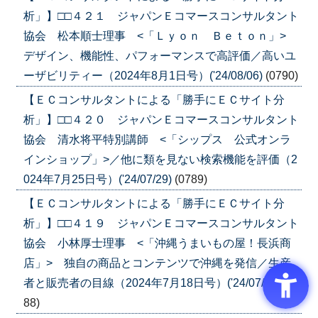
析」】□□４２１ ジャパンＥコマースコンサルタント
協会 松本順士理事 <「Ｌｙｏｎ Ｂｅｔｏｎ」>
デザイン、機能性、パフォーマンスで高評価／高いユ
ーザビリティー（2024年8月1日号）('24/08/06)
(0790)
【ＥＣコンサルタントによる「勝手にＥＣサイト分
析」】□□４２０ ジャパンＥコマースコンサルタント
協会 清水将平特別講師 <「シップス 公式オンラ
インショップ」>／他に類を見ない検索機能を評価（2
024年7月25日号）('24/07/29)
(0789)
【ＥＣコンサルタントによる「勝手にＥＣサイト分
析」】□□４１９ ジャパンＥコマースコンサルタント
協会 小林厚士理事 <「沖縄うまいもの屋！長浜商
店」> 独自の商品とコンテンツで沖縄を発信／生産
者と販売者の目線（2024年7月18日号）('24/07/23)
(07
88)