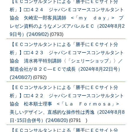
【ＥＣコンサルタントによる「勝手にＥＣサイト分
析」】□□４２４ ジャパンＥコマースコンサルタント
協会 矢崎宏一郎客員講師 <「ｍｙ ｄａｙ」> プ
レゼン資料のようなメンズアパレルＥＣ（2024年8月2
9日号）('24/09/02)
(0793)
【ＥＣコンサルタントによる「勝手にＥＣサイト分
析」】□□４２３ ジャパンＥコマースコンサルタント
協会 清水将平特別講師〈「シェリーショップ」〉／
製造会社がＢ２Ｃ―ＥＣで成長（2024年8月22日号）
('24/08/27)
(0792)
【ＥＣコンサルタントによる「勝手にＥＣサイト分
析」】□□４２２ ジャパンＥコマースコンサルタント
協会 松本順士理事 <「Ｌａ Ｆｏｒｍｏｓａ」>
美しいデザイン、直感的な操作性は秀逸（2024年8月8
日･15日合併号）('24/08/20)
(0791 )
【ＥＣコンサルタントによる「勝手にＥＣサイト分