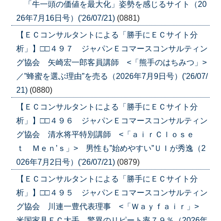
「牛一頭の価値を最大化」姿勢を感じるサイト（20
26年7月16日号）('26/07/21)
(0881)
【ＥＣコンサルタントによる「勝手にＥＣサイト分
析」】□□４９７ ジャパンＥコマースコンサルティン
グ協会 矢崎宏一郎客員講師 <「熊手のはちみつ」>
／”蜂蜜を選ぶ理由”を売る（2026年7月9日号）('26/07/
21)
(0880)
【ＥＣコンサルタントによる「勝手にＥＣサイト分
析」】□□４９６ ジャパンＥコマースコンサルティン
グ協会 清水将平特別講師 <「ａｉｒＣｌｏｓｅ
ｔ Ｍｅｎ’ｓ」> 男性も”始めやすい”ＵＩが秀逸（2
026年7月2日号）('26/07/21)
(0879)
【ＥＣコンサルタントによる「勝手にＥＣサイト分
析」】□□４９５ ジャパンＥコマースコンサルティン
グ協会 川連一豊代表理事 <「Ｗａｙｆａｉｒ」>
米国家具ＥＣ大手、驚異のリピート率７９％（2026年