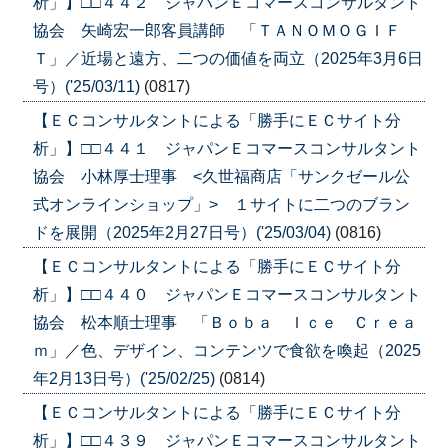
析」】□□４４２ ジャパンＥコマースコンサルタント
協会 矢崎宏一郎客員講師 「ＴＡＮＯＭＯＧＩＦ
Ｔ」／近場と遠方、二つの価値を両立（2025年3月6日
号）('25/03/11)
(0817)
【ＥＣコンサルタントによる「勝手にＥＣサイト分
析」】□□４４１ ジャパンＥコマースコンサルタント
協会 小林厚士理事 <久世福商店「サンクゼール公
式オンラインショップ」> １サイトに二つのブラン
ドを展開（2025年2月27日号）('25/03/04)
(0816)
【ＥＣコンサルタントによる「勝手にＥＣサイト分
析」】□□４４０ ジャパンＥコマースコンサルタント
協会 松本順士理事 「Ｂｏｂａ Ｉｃｅ Ｃｒｅａ
ｍ」／色、デザイン、コンテンツで食欲を喚起（2025
年2月13日号）('25/02/25)
(0814)
【ＥＣコンサルタントによる「勝手にＥＣサイト分
析」】□□４３９ ジャパンＥコマースコンサルタント