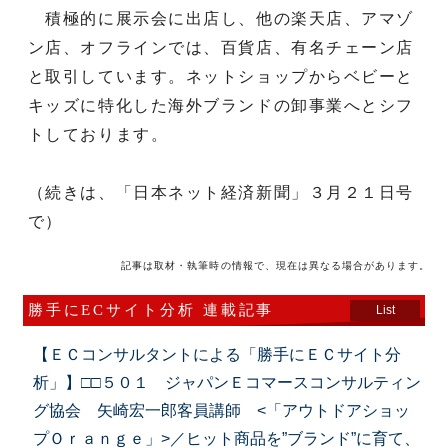
積極的に展示会に出店し、他の楽天店、アマゾ
ン店、オフラインでは、百貨店、有名チェーン店
と取引しています。ネットショップからベビーと
キッズに特化した海外ブランドの卸事業へとシフ
トしております。
（続きは、「日本ネット経済新聞」３月２１日号
で）
記事は取材・執筆時の情報で、現在は異なる場合があります。
勝手にECサイト分析 連載記事
List
【ＥＣコンサルタントによる「勝手にＥＣサイト分
析」】□□５０１ ジャパンＥコマースコンサルティン
グ協会 矢崎宏一郎客員講師 <「アウトドアショッ
プＯｒａｎｇｅ」>／ヒット商品を”ブランド”に育て、