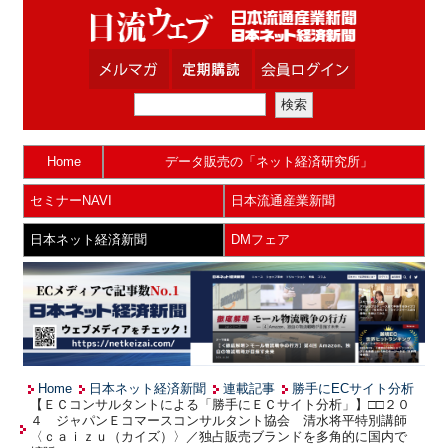
Home
データ販売の「ネット経済研究所」
セミナーNAVI
日本流通産業新聞
日本ネット経済新聞
DMフェア
Home
日本ネット経済新聞
連載記事
勝手にECサイト分析
【ＥＣコンサルタントによる「勝手にＥＣサイト分析」】□□２０
４ ジャパンＥコマースコンサルタント協会 清水将平特別講師
〈ｃａｉｚｕ（カイズ）〉／独占販売ブランドを多角的に国内で