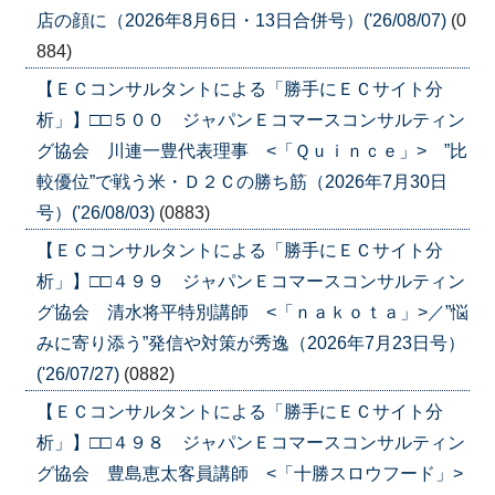
店の顔に（2026年8月6日・13日合併号）('26/08/07)
(0
884)
【ＥＣコンサルタントによる「勝手にＥＣサイト分
析」】□□５００ ジャパンＥコマースコンサルティン
グ協会 川連一豊代表理事 <「Ｑｕｉｎｃｅ」> ”比
較優位”で戦う米・Ｄ２Ｃの勝ち筋（2026年7月30日
号）('26/08/03)
(0883)
【ＥＣコンサルタントによる「勝手にＥＣサイト分
析」】□□４９９ ジャパンＥコマースコンサルティン
グ協会 清水将平特別講師 <「ｎａｋｏｔａ」>／”悩
みに寄り添う”発信や対策が秀逸（2026年7月23日号）
('26/07/27)
(0882)
【ＥＣコンサルタントによる「勝手にＥＣサイト分
析」】□□４９８ ジャパンＥコマースコンサルティン
グ協会 豊島恵太客員講師 <「十勝スロウフード」>