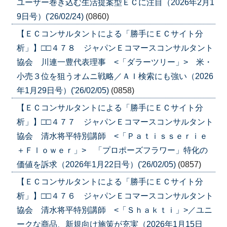
ユーザー巻き込む生活提案型ＥＣに注目（2026年2月1
9日号）('26/02/24)
(0860)
【ＥＣコンサルタントによる「勝手にＥＣサイト分
析」】□□４７８ ジャパンＥコマースコンサルタント
協会 川連一豊代表理事 <「ダラーツリー」> 米・
小売３位を狙うオムニ戦略／ＡＩ検索にも強い（2026
年1月29日号）('26/02/05)
(0858)
【ＥＣコンサルタントによる「勝手にＥＣサイト分
析」】□□４７７ ジャパンＥコマースコンサルタント
協会 清水将平特別講師 <「Ｐａｔｉｓｓｅｒｉｅ
＋Ｆｌｏｗｅｒ」> 「プロポーズフラワー」特化の
価値を訴求（2026年1月22日号）('26/02/05)
(0857)
【ＥＣコンサルタントによる「勝手にＥＣサイト分
析」】□□４７６ ジャパンＥコマースコンサルタント
協会 清水将平特別講師 <「Ｓｈａｋｔｉ」>／ユニ
ークな商品、新規向け施策が充実（2026年1月15日