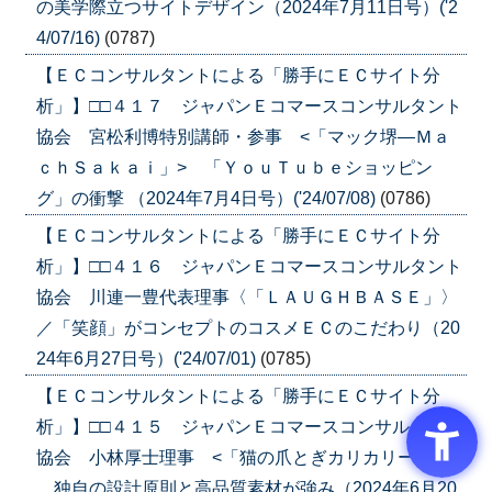
の美学際立つサイトデザイン（2024年7月11日号）('2
4/07/16)
(0787)
【ＥＣコンサルタントによる「勝手にＥＣサイト分
析」】□□４１７ ジャパンＥコマースコンサルタント
協会 宮松利博特別講師・参事 <「マック堺―Ｍａ
ｃｈＳａｋａｉ」> 「ＹｏｕＴｕｂｅショッピン
グ」の衝撃 （2024年7月4日号）('24/07/08)
(0786)
【ＥＣコンサルタントによる「勝手にＥＣサイト分
析」】□□４１６ ジャパンＥコマースコンサルタント
協会 川連一豊代表理事〈「ＬＡＵＧＨＢＡＳＥ」〉
／「笑顔」がコンセプトのコスメＥＣのこだわり（20
24年6月27日号）('24/07/01)
(0785)
【ＥＣコンサルタントによる「勝手にＥＣサイト分
析」】□□４１５ ジャパンＥコマースコンサルタント
協会 小林厚士理事 <「猫の爪とぎカリカリーナ」>
独自の設計原則と高品質素材が強み（2024年6月20