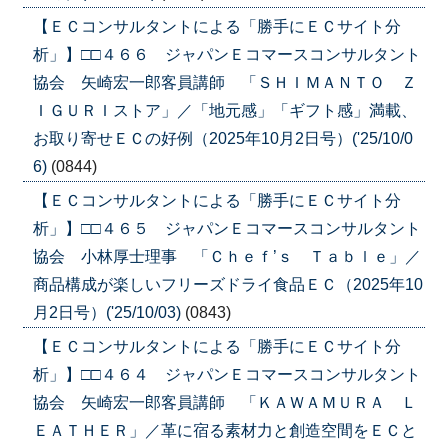
【ＥＣコンサルタントによる「勝手にＥＣサイト分
析」】□□４６６ ジャパンＥコマースコンサルタント
協会 矢崎宏一郎客員講師 「ＳＨＩＭＡＮＴＯ Ｚ
ＩＧＵＲＩストア」／「地元感」「ギフト感」満載、
お取り寄せＥＣの好例（2025年10月2日号）('25/10/0
6)
(0844)
【ＥＣコンサルタントによる「勝手にＥＣサイト分
析」】□□４６５ ジャパンＥコマースコンサルタント
協会 小林厚士理事 「Ｃｈｅｆ’ｓ Ｔａｂｌｅ」／
商品構成が楽しいフリーズドライ食品ＥＣ（2025年10
月2日号）('25/10/03)
(0843)
【ＥＣコンサルタントによる「勝手にＥＣサイト分
析」】□□４６４ ジャパンＥコマースコンサルタント
協会 矢崎宏一郎客員講師 「ＫＡＷＡＭＵＲＡ Ｌ
ＥＡＴＨＥＲ」／革に宿る素材力と創造空間をＥＣと