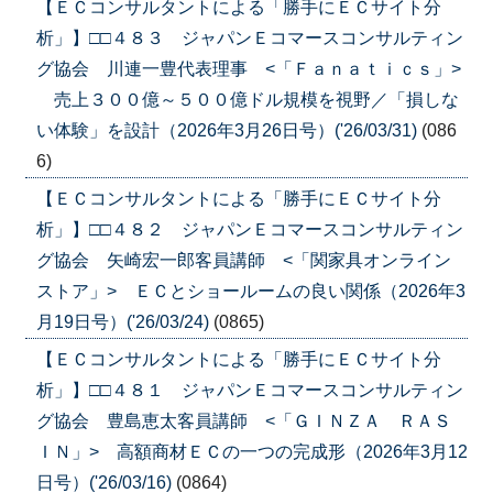
【ＥＣコンサルタントによる「勝手にＥＣサイト分
析」】□□４８３ ジャパンＥコマースコンサルティン
グ協会 川連一豊代表理事 <「Ｆａｎａｔｉｃｓ」>
売上３００億～５００億ドル規模を視野／「損しな
い体験」を設計（2026年3月26日号）('26/03/31)
(086
6)
【ＥＣコンサルタントによる「勝手にＥＣサイト分
析」】□□４８２ ジャパンＥコマースコンサルティン
グ協会 矢崎宏一郎客員講師 <「関家具オンライン
ストア」> ＥＣとショールームの良い関係（2026年3
月19日号）('26/03/24)
(0865)
【ＥＣコンサルタントによる「勝手にＥＣサイト分
析」】□□４８１ ジャパンＥコマースコンサルティン
グ協会 豊島恵太客員講師 <「ＧＩＮＺＡ ＲＡＳ
ＩＮ」> 高額商材ＥＣの一つの完成形（2026年3月12
日号）('26/03/16)
(0864)