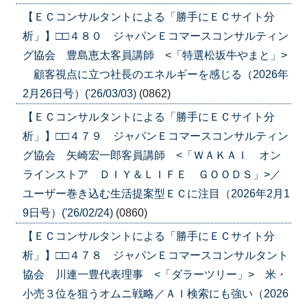
【ＥＣコンサルタントによる「勝手にＥＣサイト分
析」】□□４８０ ジャパンＥコマースコンサルティン
グ協会 豊島恵太客員講師 <「特選松坂牛やまと」>
顧客視点に立つ社長のエネルギーを感じる（2026年
2月26日号）('26/03/03)
(0862)
【ＥＣコンサルタントによる「勝手にＥＣサイト分
析」】□□４７９ ジャパンＥコマースコンサルティン
グ協会 矢崎宏一郎客員講師 <「ＷＡＫＡＩ オン
ラインストア ＤＩＹ＆ＬＩＦＥ ＧＯＯＤＳ」>／
ユーザー巻き込む生活提案型ＥＣに注目（2026年2月1
9日号）('26/02/24)
(0860)
【ＥＣコンサルタントによる「勝手にＥＣサイト分
析」】□□４７８ ジャパンＥコマースコンサルタント
協会 川連一豊代表理事 <「ダラーツリー」> 米・
小売３位を狙うオムニ戦略／ＡＩ検索にも強い（2026