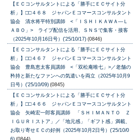
【ＥＣコンサルタントによる「勝手にＥＣサイト分
析」】□□４６８ ジャパンＥコマースコンサルタント
協会 清水将平特別講師 <「ＩＳＨＩＫＡＷＡ―Ｌ
ＡＢＯ」> ライブ配信を活用、ＳＮＳで集客・接客
（2025年10月16日号）('25/10/17)
(0846)
【ＥＣコンサルタントによる「勝手にＥＣサイト分
析」】□□４６７ ジャパンＥコマースコンサルタント
協会 豊島恵太客員講師 <「双松庵唯七」>／老舗の
矜持と新たなファンへの気遣いを両立（2025年10月9
日号）('25/10/09)
(0845)
【ＥＣコンサルタントによる「勝手にＥＣサイト分
析」】□□４６６ ジャパンＥコマースコンサルタント
協会 矢崎宏一郎客員講師 「ＳＨＩＭＡＮＴＯ Ｚ
ＩＧＵＲＩストア」／「地元感」「ギフト感」満載、
お取り寄せＥＣの好例（2025年10月2日号）('25/10/0
6)
(0844)