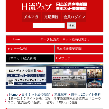
Home
データ販売の「ネット経済研究所」
セミナーNAVI
日本流通産業新聞
日本ネット経済新聞
DMフェア
Home
日本ネット経済新聞
連載記事
勝手にECサイト分析
【勝手にＥＣサイト分析】132 厚岸漁業協同組合直売店「エーウ
ロコ」/直売店の「品質」「価格」「思い」に強み