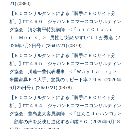
21)
(0880)
【ＥＣコンサルタントによる「勝手にＥＣサイト分
析」】□□４９６ ジャパンＥコマースコンサルティン
グ協会 清水将平特別講師 <「ａｉｒＣｌｏｓｅ
ｔ Ｍｅｎ’ｓ」> 男性も”始めやすい”ＵＩが秀逸（2
026年7月2日号）('26/07/21)
(0879)
【ＥＣコンサルタントによる「勝手にＥＣサイト分
析」】□□４９５ ジャパンＥコマースコンサルティン
グ協会 川連一豊代表理事 <「Ｗａｙｆａｉｒ」>
米国家具ＥＣ大手、驚異のリピート率７９％（2026年
6月25日号）('26/07/21)
(0878)
【ＥＣコンサルタントによる「勝手にＥＣサイト分
析」】□□４９４ ジャパンＥコマースコンサルティン
グ協会 豊島恵太客員講師 <「はんこｄｅハンコ」>
顧客の声を反映し進化する印鑑ＥＣ（2026年6月18