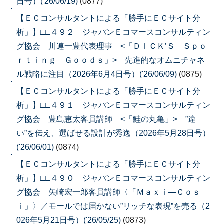
日号）('26/06/19)
(0877)
【ＥＣコンサルタントによる「勝手にＥＣサイト分
析」】□□４９２ ジャパンＥコマースコンサルティン
グ協会 川連一豊代表理事 <「ＤＩＣＫ’Ｓ Ｓｐｏ
ｒｔｉｎｇ Ｇｏｏｄｓ」> 先進的なオムニチャネ
ル戦略に注目（2026年6月4日号）('26/06/09)
(0875)
【ＥＣコンサルタントによる「勝手にＥＣサイト分
析」】□□４９１ ジャパンＥコマースコンサルティン
グ協会 豊島恵太客員講師 <「鮭の丸亀」> ”違
い”を伝え、選ばせる設計が秀逸（2026年5月28日号）
('26/06/01)
(0874)
【ＥＣコンサルタントによる「勝手にＥＣサイト分
析」】□□４９０ ジャパンＥコマースコンサルティン
グ協会 矢崎宏一郎客員講師〈「Ｍａｘｉ―Ｃｏｓ
ｉ」〉／モールでは届かない”リッチな表現”を売る（2
026年5月21日号）('26/05/25)
(0873)