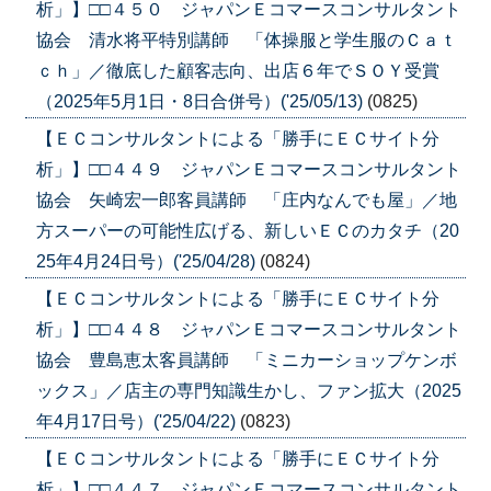
析」】□□４５０ ジャパンＥコマースコンサルタント
協会 清水将平特別講師 「体操服と学生服のＣａｔ
ｃｈ」／徹底した顧客志向、出店６年でＳＯＹ受賞
（2025年5月1日・8日合併号）('25/05/13)
(0825)
【ＥＣコンサルタントによる「勝手にＥＣサイト分
析」】□□４４９ ジャパンＥコマースコンサルタント
協会 矢崎宏一郎客員講師 「庄内なんでも屋」／地
方スーパーの可能性広げる、新しいＥＣのカタチ（20
25年4月24日号）('25/04/28)
(0824)
【ＥＣコンサルタントによる「勝手にＥＣサイト分
析」】□□４４８ ジャパンＥコマースコンサルタント
協会 豊島恵太客員講師 「ミニカーショップケンボ
ックス」／店主の専門知識生かし、ファン拡大（2025
年4月17日号）('25/04/22)
(0823)
【ＥＣコンサルタントによる「勝手にＥＣサイト分
析」】□□４４７ ジャパンＥコマースコンサルタント