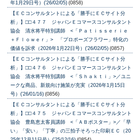
年1月29日号）('26/02/05)
(0858)
【ＥＣコンサルタントによる「勝手にＥＣサイト分
析」】□□４７７ ジャパンＥコマースコンサルタント
協会 清水将平特別講師 <「Ｐａｔｉｓｓｅｒｉｅ
＋Ｆｌｏｗｅｒ」> 「プロポーズフラワー」特化の
価値を訴求（2026年1月22日号）('26/02/05)
(0857)
【ＥＣコンサルタントによる「勝手にＥＣサイト分
析」】□□４７６ ジャパンＥコマースコンサルタント
協会 清水将平特別講師 <「Ｓｈａｋｔｉ」>／ユニ
ークな商品、新規向け施策が充実（2026年1月15日
号）('26/01/16)
(0856)
【ＥＣコンサルタントによる「勝手にＥＣサイト分
析」】□□４７５ ジャパンＥコマースコンサルタント
協会 豊島恵太客員講師 <「ＡＢポスター」>／「早
い」「安い」「丁寧」の三拍子そろった印刷ＥＣ（20
25年12月11日号）('25/12/16)
(0854)