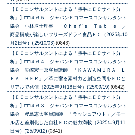
【ＥＣコンサルタントによる「勝手にＥＣサイト分
析」】□□４６５ ジャパンＥコマースコンサルタント
協会 小林厚士理事 「Ｃｈｅｆ’ｓ Ｔａｂｌｅ」／
商品構成が楽しいフリーズドライ食品ＥＣ（2025年10
月2日号）('25/10/03)
(0843)
【ＥＣコンサルタントによる「勝手にＥＣサイト分
析」】□□４６４ ジャパンＥコマースコンサルタント
協会 矢崎宏一郎客員講師 「ＫＡＷＡＭＵＲＡ Ｌ
ＥＡＴＨＥＲ」／革に宿る素材力と創造空間をＥＣと
リアルで発信（2025年9月18日号）('25/09/19)
(0842)
【ＥＣコンサルタントによる「勝手にＥＣサイト分
析」】□□４６３ ジャパンＥコマースコンサルタント
協会 豊島恵太客員講師 「ラッシュアウト」／モー
ル店と差別化した自社ＥＣの魅力満載（2025年9月11
日号）('25/09/12)
(0841)