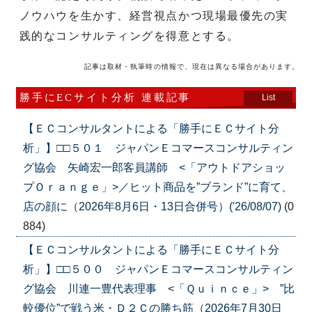
ノウハウを生かす、経営視点かつ現場最優先の実
践的なコンサルティングを得意とする。
記事は取材・執筆時の情報で、現在は異なる場合があります。
勝手にECサイト分析 連載記事
List
【ＥＣコンサルタントによる「勝手にＥＣサイト分
析」】□□５０１ ジャパンＥコマースコンサルティン
グ協会 矢崎宏一郎客員講師 <「アウトドアショッ
プＯｒａｎｇｅ」>／ヒット商品を”ブランド”に育て、
店の顔に（2026年8月6日・13日合併号）('26/08/07)
(0
884)
【ＥＣコンサルタントによる「勝手にＥＣサイト分
析」】□□５００ ジャパンＥコマースコンサルティン
グ協会 川連一豊代表理事 <「Ｑｕｉｎｃｅ」> ”比
較優位”で戦う米・Ｄ２Ｃの勝ち筋（2026年7月30日