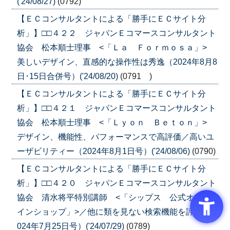
('24/08/27)
(0792)
【ＥＣコンサルタントによる「勝手にＥＣサイト分
析」】□□４２２ ジャパンＥコマースコンサルタント
協会 松本順士理事 <「Ｌａ Ｆｏｒｍｏｓａ」>
美しいデザイン、直感的な操作性は秀逸（2024年8月8
日･15日合併号）('24/08/20)
(0791 )
【ＥＣコンサルタントによる「勝手にＥＣサイト分
析」】□□４２１ ジャパンＥコマースコンサルタント
協会 松本順士理事 <「Ｌｙｏｎ Ｂｅｔｏｎ」>
デザイン、機能性、パフォーマンスで高評価／高いユ
ーザビリティー（2024年8月1日号）('24/08/06)
(0790)
【ＥＣコンサルタントによる「勝手にＥＣサイト分
析」】□□４２０ ジャパンＥコマースコンサルタント
協会 清水将平特別講師 <「シップス 公式オンラ
インショップ」>／他に類を見ない検索機能を評価（2
024年7月25日号）('24/07/29)
(0789)