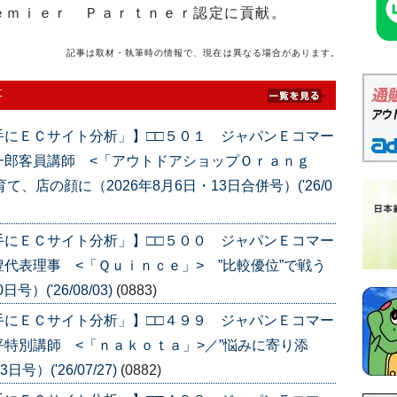
ｅｍｉｅｒ Ｐａｒｔｎｅｒ認定に貢献。
記事は取材・執筆時の情報で、現在は異なる場合があります。
事
手にＥＣサイト分析」】□□５０１ ジャパンＥコマー
一郎客員講師 <「アウトドアショップＯｒａｎｇ
、店の顔に（2026年8月6日・13日合併号）('26/0
手にＥＣサイト分析」】□□５００ ジャパンＥコマー
代表理事 <「Ｑｕｉｎｃｅ」> ”比較優位”で戦う
）('26/08/03)
(0883)
手にＥＣサイト分析」】□□４９９ ジャパンＥコマー
特別講師 <「ｎａｋｏｔａ」>／”悩みに寄り添
）('26/07/27)
(0882)