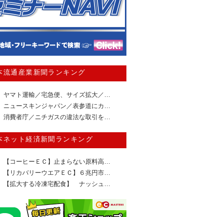
本流通産業新聞ランキング
ヤマト運輸／宅急便、サイズ拡大／…
ニュースキンジャパン／表参道にカ…
消費者庁／ニチガスの違法な取引を…
本ネット経済新聞ランキング
【コーヒーＥＣ】止まらない原料高…
【リカバリーウエアＥＣ】６兆円市…
【拡大する冷凍宅配食】 ナッシュ…