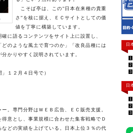
こそば亭は、この”日本在来種の貴重
さ”を核に据え、ＥＣサイトとしての価
」
値を丁寧に構築しています。
確に語るコンテンツをサイト上に設置し、
日
「どのような風土で育つのか」「改良品種には
が分かりやすく説明されています。
1
2
3
聞」１２月４日号で）
日
1
2
ー。専門分野はＷＥＢ広告、ＥＣ販売支援。
3
を得意とし、事業規模に合わせた集客戦略でＤ
るなどの実績を上げている。日本上位３％の代