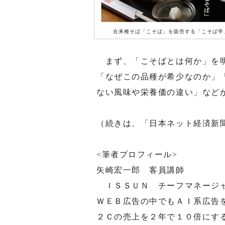
在来種そば「こそば」を販売する「こそば亭
まず、「こそばとは何か」を明
「なぜこの品種が希少なのか」
ない風味や栄養価の違い」など
（続きは、「日本ネット経済新
<筆者プロフィール>
矢崎宏一郎 客員講師
ＩＳＳＵＮ チーフマネージャ
ＷＥＢ広告の中でもＡＩ系広告
２Ｃの売上を２年で１０倍にす