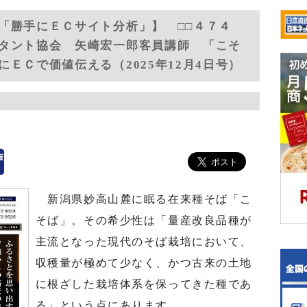
「勝手にＥＣサイト分析」】 □□４７４
タント協会 矢崎宏一郎客員講師 「こそ
ＥＣで価値伝える（2025年12月4日号）
新潟県妙高山麓に眠る在来種そば「こ
そば」。その希少性は「量産改良品種が
主流となった現代のそば栽培において、
収穫量が極めて少なく、かつ古来の土地
に根ざした栽培体系を保ってきた種であ
る」という点にあります。