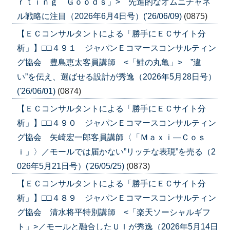
ｒｔｉｎｇ Ｇｏｏｄｓ」> 先進的なオムニチャネ
ル戦略に注目（2026年6月4日号）('26/06/09)
(0875)
【ＥＣコンサルタントによる「勝手にＥＣサイト分
析」】□□４９１ ジャパンＥコマースコンサルティン
グ協会 豊島恵太客員講師 <「鮭の丸亀」> ”違
い”を伝え、選ばせる設計が秀逸（2026年5月28日号）
('26/06/01)
(0874)
【ＥＣコンサルタントによる「勝手にＥＣサイト分
析」】□□４９０ ジャパンＥコマースコンサルティン
グ協会 矢崎宏一郎客員講師〈「Ｍａｘｉ―Ｃｏｓ
ｉ」〉／モールでは届かない”リッチな表現”を売る（2
026年5月21日号）('26/05/25)
(0873)
【ＥＣコンサルタントによる「勝手にＥＣサイト分
析」】□□４８９ ジャパンＥコマースコンサルティン
グ協会 清水将平特別講師 <「楽天ソーシャルギフ
ト」>／モールと融合したＵＩが秀逸（2026年5月14日