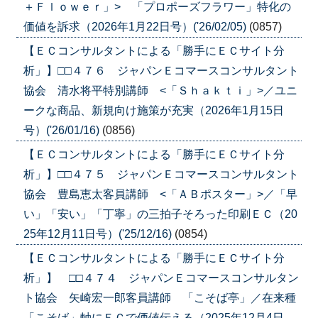
＋Ｆｌｏｗｅｒ」> 「プロポーズフラワー」特化の
価値を訴求（2026年1月22日号）('26/02/05)
(0857)
【ＥＣコンサルタントによる「勝手にＥＣサイト分
析」】□□４７６ ジャパンＥコマースコンサルタント
協会 清水将平特別講師 <「Ｓｈａｋｔｉ」>／ユニ
ークな商品、新規向け施策が充実（2026年1月15日
号）('26/01/16)
(0856)
【ＥＣコンサルタントによる「勝手にＥＣサイト分
析」】□□４７５ ジャパンＥコマースコンサルタント
協会 豊島恵太客員講師 <「ＡＢポスター」>／「早
い」「安い」「丁寧」の三拍子そろった印刷ＥＣ（20
25年12月11日号）('25/12/16)
(0854)
【ＥＣコンサルタントによる「勝手にＥＣサイト分
析」】 □□４７４ ジャパンＥコマースコンサルタン
ト協会 矢崎宏一郎客員講師 「こそば亭」／在来種
「こそば」軸にＥＣで価値伝える（2025年12月4日