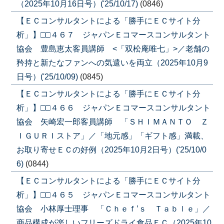
（2025年10月16日号）('25/10/17)
(0846)
【ＥＣコンサルタントによる「勝手にＥＣサイト分
析」】□□４６７ ジャパンＥコマースコンサルタント
協会 豊島恵太客員講師 <「双松庵唯七」>／老舗の
矜持と新たなファンへの気遣いを両立（2025年10月9
日号）('25/10/09)
(0845)
【ＥＣコンサルタントによる「勝手にＥＣサイト分
析」】□□４６６ ジャパンＥコマースコンサルタント
協会 矢崎宏一郎客員講師 「ＳＨＩＭＡＮＴＯ Ｚ
ＩＧＵＲＩストア」／「地元感」「ギフト感」満載、
お取り寄せＥＣの好例（2025年10月2日号）('25/10/0
6)
(0844)
【ＥＣコンサルタントによる「勝手にＥＣサイト分
析」】□□４６５ ジャパンＥコマースコンサルタント
協会 小林厚士理事 「Ｃｈｅｆ’ｓ Ｔａｂｌｅ」／
商品構成が楽しいフリーズドライ食品ＥＣ（2025年10