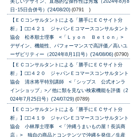
美しいデザイン、直感的な操作性は秀逸（2024年8月8
日･15日合併号）('24/08/20)
(0791 )
【ＥＣコンサルタントによる「勝手にＥＣサイト分
析」】□□４２１ ジャパンＥコマースコンサルタント
協会 松本順士理事 <「Ｌｙｏｎ Ｂｅｔｏｎ」>
デザイン、機能性、パフォーマンスで高評価／高いユ
ーザビリティー（2024年8月1日号）('24/08/06)
(0790)
【ＥＣコンサルタントによる「勝手にＥＣサイト分
析」】□□４２０ ジャパンＥコマースコンサルタント
協会 清水将平特別講師 <「シップス 公式オンラ
インショップ」>／他に類を見ない検索機能を評価（2
024年7月25日号）('24/07/29)
(0789)
【ＥＣコンサルタントによる「勝手にＥＣサイト分
析」】□□４１９ ジャパンＥコマースコンサルタント
協会 小林厚士理事 <「沖縄うまいもの屋！長浜商
店」> 独自の商品とコンテンツで沖縄を発信／生産