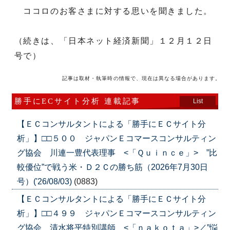
ココロのお客さまに対する思いを聞きました。
（続きは、「日本ネット経済新聞」１２月１２日
号で）
記事は取材・執筆時の情報で、現在は異なる場合があります。
勝手にECサイト分析 連載記事
List
【ＥＣコンサルタントによる「勝手にＥＣサイト分
析」】□□５００ ジャパンＥコマースコンサルティン
グ協会 川連一豊代表理事 <「Ｑｕｉｎｃｅ」> ”比
較優位”で戦う米・Ｄ２Ｃの勝ち筋（2026年7月30日
号）('26/08/03)
(0883)
【ＥＣコンサルタントによる「勝手にＥＣサイト分
析」】□□４９９ ジャパンＥコマースコンサルティン
グ協会 清水将平特別講師 <「ｎａｋｏｔａ」>／”悩