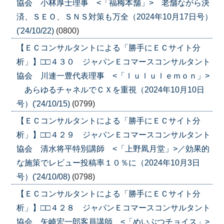
協会 小林厚士理事 <「福梅本舗」> 老舗ながら決
済、ＳＥＯ、ＳＮＳ対策も万全（2024年10月17日号）
('24/10/22)
(0800)
【ＥＣコンサルタントによる「勝手にＥＣサイト分
析」】□□４３０ ジャパンＥコマースコンサルタント
協会 川連一豊代表理事 <「ｌｕｌｕｌｅｍｏｎ」>
あらゆるチャネルでＣＸを重視（2024年10月10日
号）('24/10/15)
(0799)
【ＥＣコンサルタントによる「勝手にＥＣサイト分
析」】□□４２９ ジャパンＥコマースコンサルタント
協会 清水将平特別講師 <「上野凮月堂」>／効果的
な施策でレビュー投稿率１０％に（2024年10月3日
号）('24/10/08)
(0798)
【ＥＣコンサルタントによる「勝手にＥＣサイト分
析」】□□４２８ ジャパンＥコマースコンサルタント
協会 矢崎宏一郎客員講師 <「めいぶつチョイス」>