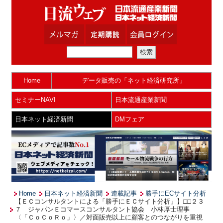
Home
データ販売の「ネット経済研究所」
セミナーNAVI
日本流通産業新聞
日本ネット経済新聞
DMフェア
Home
日本ネット経済新聞
連載記事
勝手にECサイト分析
【ＥＣコンサルタントによる「勝手にＥＣサイト分析」】□□２３
７ ジャパンＥコマースコンサルタント協会 小林厚士理事
〈「ＣｏＣｏＲｏ」〉／対面販売以上に顧客とのつながりを重視