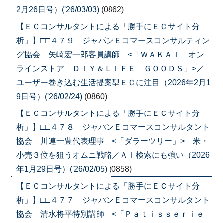
2月26日号）('26/03/03)
(0862)
【ＥＣコンサルタントによる「勝手にＥＣサイト分
析」】□□４７９ ジャパンＥコマースコンサルティン
グ協会 矢崎宏一郎客員講師 <「ＷＡＫＡＩ オン
ラインストア ＤＩＹ＆ＬＩＦＥ ＧＯＯＤＳ」>／
ユーザー巻き込む生活提案型ＥＣに注目（2026年2月1
9日号）('26/02/24)
(0860)
【ＥＣコンサルタントによる「勝手にＥＣサイト分
析」】□□４７８ ジャパンＥコマースコンサルタント
協会 川連一豊代表理事 <「ダラーツリー」> 米・
小売３位を狙うオムニ戦略／ＡＩ検索にも強い（2026
年1月29日号）('26/02/05)
(0858)
【ＥＣコンサルタントによる「勝手にＥＣサイト分
析」】□□４７７ ジャパンＥコマースコンサルタント
協会 清水将平特別講師 <「Ｐａｔｉｓｓｅｒｉｅ