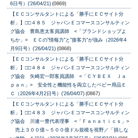
6日号）('26/04/21)
(0869)
【ＥＣコンサルタントによる「勝手にＥＣサイト分
析」】□□４８５ ジャパンＥコマースコンサルティン
グ協会 豊島恵太客員講師 <「ブランドショップよ
ちか」> ＥＣの”情報力”と”接客力”が強み（2026年4
月9日号）('26/04/21)
(0868)
【ＥＣコンサルタントによる「勝手にＥＣサイト分
析」】□□４８４ ジャパンＥコマースコンサルティン
グ協会 矢崎宏一郎客員講師 <「ＣＹＢＥＸ Ｊａ
ｐａｎ」> 安全性と機能性を両立したベビー用品Ｅ
Ｃ（2026年4月2日号）('26/04/07)
(0867)
【ＥＣコンサルタントによる「勝手にＥＣサイト分
析」】□□４８３ ジャパンＥコマースコンサルティン
グ協会 川連一豊代表理事 <「Ｆａｎａｔｉｃｓ」>
売上３００億～５００億ドル規模を視野／「損しな