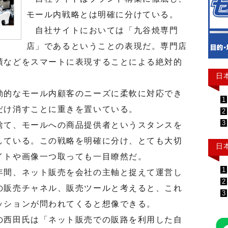
モール内戦略とは明確に分けている。
自社サイトにおいては「九谷焼専門
店」であるということの表現だ。専門店
績などをスマートに表現することによる絶対的
日
的なモール内顧客のニーズに柔軟に対応でき
1
だけ消すことに重きを置いている。
2
3
て、モールへの商品提供者というスタンスを
している。この戦略を明確に分け、とても大切
日
イトや画像一つ取っても一目瞭然だ。
1
間、ネット販売を会社の主軸と捉えて運営し
2
の販売チャネル、販売ツールと考えると、これ
3
ッションが問われてくると想像できる。
西田氏は「ネット販売での販路を利用した自