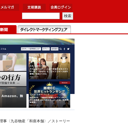
表理事〈九谷物産「和座本舗〉／ストーリー