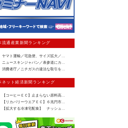
本流通産業新聞ランキング
ヤマト運輸／宅急便、サイズ拡大／…
ニュースキンジャパン／表参道にカ…
消費者庁／ニチガスの違法な取引を…
本ネット経済新聞ランキング
【コーヒーＥＣ】止まらない原料高…
【リカバリーウエアＥＣ】６兆円市…
【拡大する冷凍宅配食】 ナッシュ…