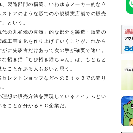
れ、製造部門の構築、いわゆるメーカー的な立
ムストアのような形での小規模実店舗での販売
す」という。
代の九谷焼の真髄」的な部分を製造・販売の
伝統工芸文化を作り上げていくことがこれから
すがに先駆者だけあって次の手が確実で速い。
な招き猫「ちび招き猫ちゃん」は、もともと
見たことがある人も多いと思う。
セレクトショップなどへのＢｔｏＢでの売り
る。
理想の販売方法を実現しているアイテムとい
いることが分かるＥＣ企業だ。