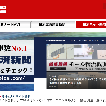
勝手にECサイト分析
イト分析」】□□４４ ジャパンＥコマースコンサルタント協会 川連一豊代