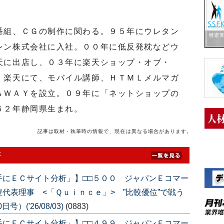
組、ＣＧの制作に関わる。９５年にウレタン
レン株式会社に入社。００年に低反発枕などウ
天に出店し、０３年に楽天ショップ・オブ・
。楽天にて、モバイル講師、ＨＴＭＬメルマガ
ＡＷＡＹを設立。０９年に「ネットショップの
６２年静岡県生まれ。
記事は取材・執筆時の情報で、現在は異なる場合があります。
事
手にＥＣサイト分析」】□□５００ ジャパンＥコマー
代表理事 <「Ｑｕｉｎｃｅ」> ”比較優位”で戦う
）('26/08/03)
(0883)
手にＥＣサイト分析」】□□４９９ ジャパンＥコマー