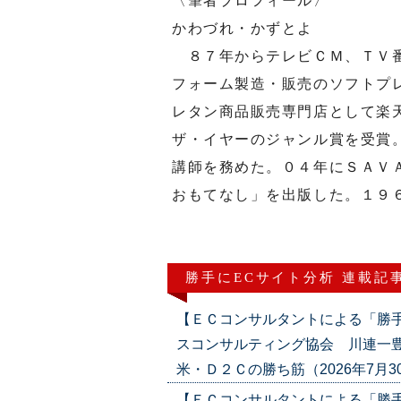
〈筆者プロフィール〉
かわづれ・かずとよ
８７年からテレビＣＭ、ＴＶ番
フォーム製造・販売のソフトプ
レタン商品販売専門店として楽
ザ・イヤーのジャンル賞を受賞
講師を務めた。０４年にＳＡＶ
おもてなし」を出版した。１９
勝手にECサイト分析 連載記
【ＥＣコンサルタントによる「勝
スコンサルティング協会 川連一豊
米・Ｄ２Ｃの勝ち筋（2026年7月30日号
【ＥＣコンサルタントによる「勝