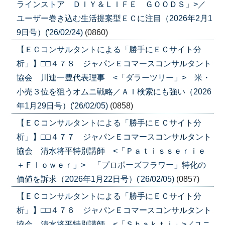
ラインストア ＤＩＹ＆ＬＩＦＥ ＧＯＯＤＳ」>／
ユーザー巻き込む生活提案型ＥＣに注目（2026年2月1
9日号）('26/02/24)
(0860)
【ＥＣコンサルタントによる「勝手にＥＣサイト分
析」】□□４７８ ジャパンＥコマースコンサルタント
協会 川連一豊代表理事 <「ダラーツリー」> 米・
小売３位を狙うオムニ戦略／ＡＩ検索にも強い（2026
年1月29日号）('26/02/05)
(0858)
【ＥＣコンサルタントによる「勝手にＥＣサイト分
析」】□□４７７ ジャパンＥコマースコンサルタント
協会 清水将平特別講師 <「Ｐａｔｉｓｓｅｒｉｅ
＋Ｆｌｏｗｅｒ」> 「プロポーズフラワー」特化の
価値を訴求（2026年1月22日号）('26/02/05)
(0857)
【ＥＣコンサルタントによる「勝手にＥＣサイト分
析」】□□４７６ ジャパンＥコマースコンサルタント
協会 清水将平特別講師 <「Ｓｈａｋｔｉ」>／ユニ