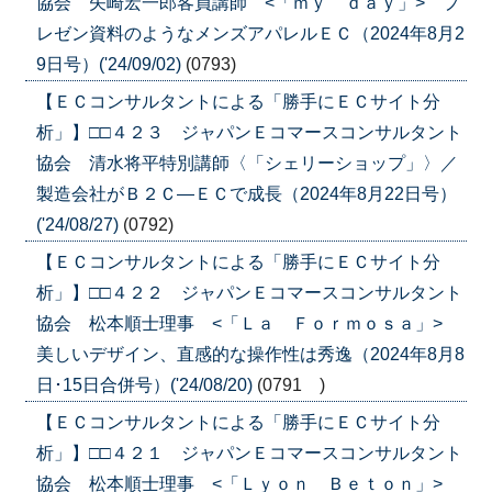
協会 矢崎宏一郎客員講師 <「ｍｙ ｄａｙ」> プ
レゼン資料のようなメンズアパレルＥＣ（2024年8月2
9日号）('24/09/02)
(0793)
【ＥＣコンサルタントによる「勝手にＥＣサイト分
析」】□□４２３ ジャパンＥコマースコンサルタント
協会 清水将平特別講師〈「シェリーショップ」〉／
製造会社がＢ２Ｃ―ＥＣで成長（2024年8月22日号）
('24/08/27)
(0792)
【ＥＣコンサルタントによる「勝手にＥＣサイト分
析」】□□４２２ ジャパンＥコマースコンサルタント
協会 松本順士理事 <「Ｌａ Ｆｏｒｍｏｓａ」>
美しいデザイン、直感的な操作性は秀逸（2024年8月8
日･15日合併号）('24/08/20)
(0791 )
【ＥＣコンサルタントによる「勝手にＥＣサイト分
析」】□□４２１ ジャパンＥコマースコンサルタント
協会 松本順士理事 <「Ｌｙｏｎ Ｂｅｔｏｎ」>