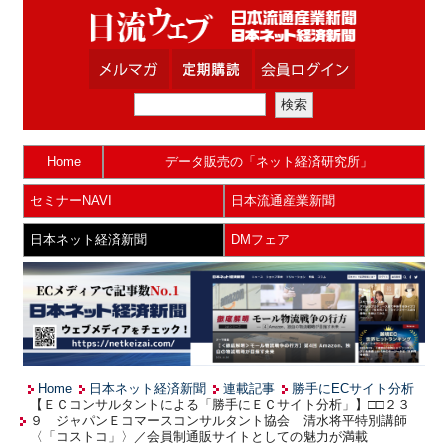
Home
データ販売の「ネット経済研究所」
セミナーNAVI
日本流通産業新聞
日本ネット経済新聞
DMフェア
Home
日本ネット経済新聞
連載記事
勝手にECサイト分析
【ＥＣコンサルタントによる「勝手にＥＣサイト分析」】□□２３
９ ジャパンＥコマースコンサルタント協会 清水将平特別講師
〈「コストコ」〉／会員制通販サイトとしての魅力が満載