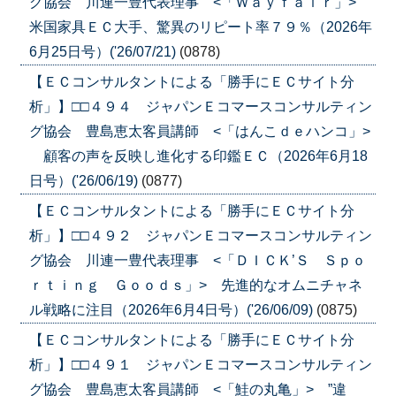
グ協会 川連一豊代表理事 <「Ｗａｙｆａｉｒ」>
米国家具ＥＣ大手、驚異のリピート率７９％（2026年
6月25日号）('26/07/21)
(0878)
【ＥＣコンサルタントによる「勝手にＥＣサイト分
析」】□□４９４ ジャパンＥコマースコンサルティン
グ協会 豊島恵太客員講師 <「はんこｄｅハンコ」>
顧客の声を反映し進化する印鑑ＥＣ（2026年6月18
日号）('26/06/19)
(0877)
【ＥＣコンサルタントによる「勝手にＥＣサイト分
析」】□□４９２ ジャパンＥコマースコンサルティン
グ協会 川連一豊代表理事 <「ＤＩＣＫ’Ｓ Ｓｐｏ
ｒｔｉｎｇ Ｇｏｏｄｓ」> 先進的なオムニチャネ
ル戦略に注目（2026年6月4日号）('26/06/09)
(0875)
【ＥＣコンサルタントによる「勝手にＥＣサイト分
析」】□□４９１ ジャパンＥコマースコンサルティン
グ協会 豊島恵太客員講師 <「鮭の丸亀」> ”違