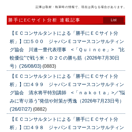
記事は取材・執筆時の情報で、現在は異なる場合があります。
勝手にECサイト分析 連載記事
List
【ＥＣコンサルタントによる「勝手にＥＣサイト分
析」】□□５００ ジャパンＥコマースコンサルティン
グ協会 川連一豊代表理事 <「Ｑｕｉｎｃｅ」> ”比
較優位”で戦う米・Ｄ２Ｃの勝ち筋（2026年7月30日
号）('26/08/03)
(0883)
【ＥＣコンサルタントによる「勝手にＥＣサイト分
析」】□□４９９ ジャパンＥコマースコンサルティン
グ協会 清水将平特別講師 <「ｎａｋｏｔａ」>／”悩
みに寄り添う”発信や対策が秀逸（2026年7月23日号）
('26/07/27)
(0882)
【ＥＣコンサルタントによる「勝手にＥＣサイト分
析」】□□４９８ ジャパンＥコマースコンサルティン