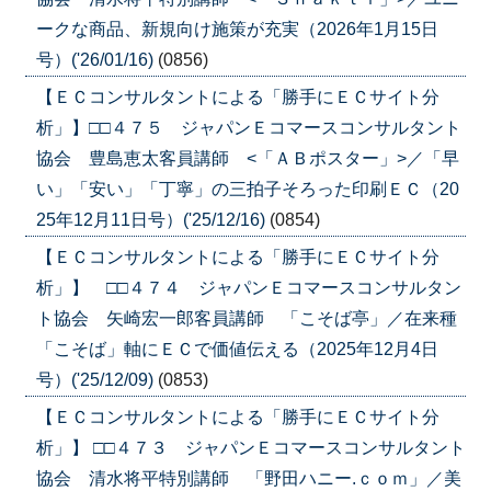
ークな商品、新規向け施策が充実（2026年1月15日
号）('26/01/16)
(0856)
【ＥＣコンサルタントによる「勝手にＥＣサイト分
析」】□□４７５ ジャパンＥコマースコンサルタント
協会 豊島恵太客員講師 <「ＡＢポスター」>／「早
い」「安い」「丁寧」の三拍子そろった印刷ＥＣ（20
25年12月11日号）('25/12/16)
(0854)
【ＥＣコンサルタントによる「勝手にＥＣサイト分
析」】 □□４７４ ジャパンＥコマースコンサルタン
ト協会 矢崎宏一郎客員講師 「こそば亭」／在来種
「こそば」軸にＥＣで価値伝える（2025年12月4日
号）('25/12/09)
(0853)
【ＥＣコンサルタントによる「勝手にＥＣサイト分
析」】 □□４７３ ジャパンＥコマースコンサルタント
協会 清水将平特別講師 「野田ハニー.ｃｏｍ」／美