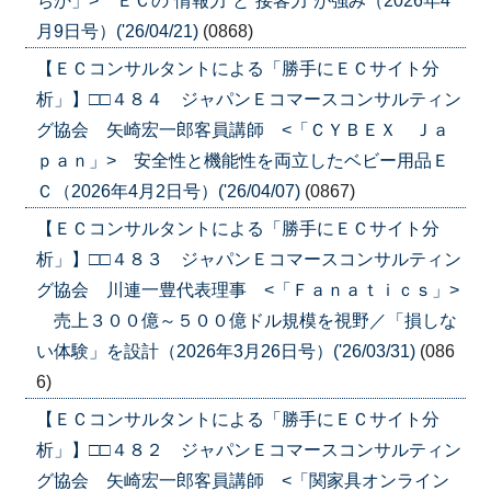
ちか」> ＥＣの”情報力”と”接客力”が強み（2026年4
月9日号）('26/04/21)
(0868)
【ＥＣコンサルタントによる「勝手にＥＣサイト分
析」】□□４８４ ジャパンＥコマースコンサルティン
グ協会 矢崎宏一郎客員講師 <「ＣＹＢＥＸ Ｊａ
ｐａｎ」> 安全性と機能性を両立したベビー用品Ｅ
Ｃ（2026年4月2日号）('26/04/07)
(0867)
【ＥＣコンサルタントによる「勝手にＥＣサイト分
析」】□□４８３ ジャパンＥコマースコンサルティン
グ協会 川連一豊代表理事 <「Ｆａｎａｔｉｃｓ」>
売上３００億～５００億ドル規模を視野／「損しな
い体験」を設計（2026年3月26日号）('26/03/31)
(086
6)
【ＥＣコンサルタントによる「勝手にＥＣサイト分
析」】□□４８２ ジャパンＥコマースコンサルティン
グ協会 矢崎宏一郎客員講師 <「関家具オンライン