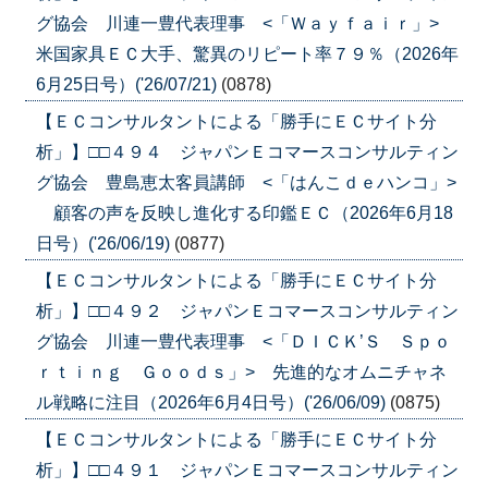
グ協会 川連一豊代表理事 <「Ｗａｙｆａｉｒ」>
米国家具ＥＣ大手、驚異のリピート率７９％（2026年
6月25日号）('26/07/21)
(0878)
【ＥＣコンサルタントによる「勝手にＥＣサイト分
析」】□□４９４ ジャパンＥコマースコンサルティン
グ協会 豊島恵太客員講師 <「はんこｄｅハンコ」>
顧客の声を反映し進化する印鑑ＥＣ（2026年6月18
日号）('26/06/19)
(0877)
【ＥＣコンサルタントによる「勝手にＥＣサイト分
析」】□□４９２ ジャパンＥコマースコンサルティン
グ協会 川連一豊代表理事 <「ＤＩＣＫ’Ｓ Ｓｐｏ
ｒｔｉｎｇ Ｇｏｏｄｓ」> 先進的なオムニチャネ
ル戦略に注目（2026年6月4日号）('26/06/09)
(0875)
【ＥＣコンサルタントによる「勝手にＥＣサイト分
析」】□□４９１ ジャパンＥコマースコンサルティン