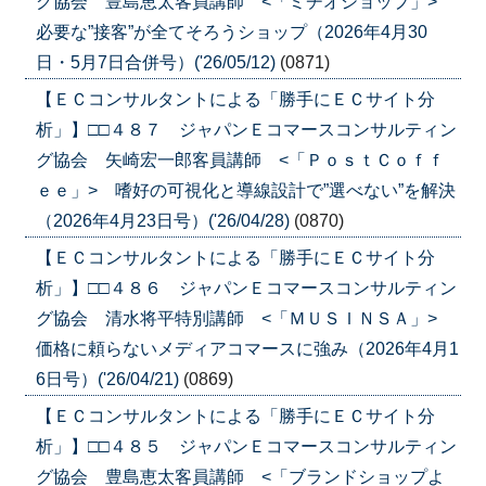
グ協会 豊島恵太客員講師 <「ミチオショップ」>
必要な”接客”が全てそろうショップ（2026年4月30
日・5月7日合併号）('26/05/12)
(0871)
【ＥＣコンサルタントによる「勝手にＥＣサイト分
析」】□□４８７ ジャパンＥコマースコンサルティン
グ協会 矢崎宏一郎客員講師 <「ＰｏｓｔＣｏｆｆ
ｅｅ」> 嗜好の可視化と導線設計で”選べない”を解決
（2026年4月23日号）('26/04/28)
(0870)
【ＥＣコンサルタントによる「勝手にＥＣサイト分
析」】□□４８６ ジャパンＥコマースコンサルティン
グ協会 清水将平特別講師 <「ＭＵＳＩＮＳＡ」>
価格に頼らないメディアコマースに強み（2026年4月1
6日号）('26/04/21)
(0869)
【ＥＣコンサルタントによる「勝手にＥＣサイト分
析」】□□４８５ ジャパンＥコマースコンサルティン
グ協会 豊島恵太客員講師 <「ブランドショップよ