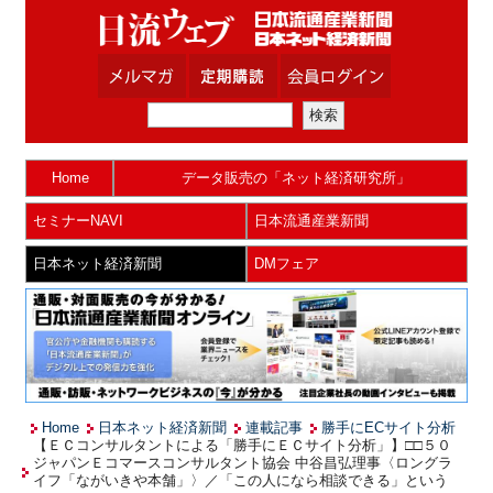
Home
データ販売の「ネット経済研究所」
セミナーNAVI
日本流通産業新聞
日本ネット経済新聞
DMフェア
Home
日本ネット経済新聞
連載記事
勝手にECサイト分析
【ＥＣコンサルタントによる「勝手にＥＣサイト分析」】□□５０
ジャパンＥコマースコンサルタント協会 中谷昌弘理事〈ロングラ
イフ「ながいきや本舗」〉／「この人になら相談できる」という