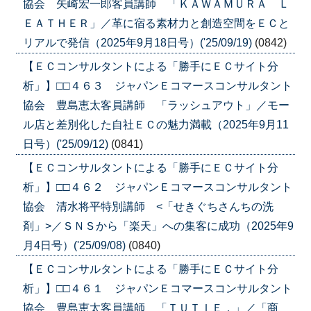
協会 矢崎宏一郎客員講師 「ＫＡＷＡＭＵＲＡ Ｌ
ＥＡＴＨＥＲ」／革に宿る素材力と創造空間をＥＣと
リアルで発信（2025年9月18日号）('25/09/19)
(0842)
【ＥＣコンサルタントによる「勝手にＥＣサイト分
析」】□□４６３ ジャパンＥコマースコンサルタント
協会 豊島恵太客員講師 「ラッシュアウト」／モー
ル店と差別化した自社ＥＣの魅力満載（2025年9月11
日号）('25/09/12)
(0841)
【ＥＣコンサルタントによる「勝手にＥＣサイト分
析」】□□４６２ ジャパンＥコマースコンサルタント
協会 清水将平特別講師 <「せきぐちさんちの洗
剤」>／ＳＮＳから「楽天」への集客に成功（2025年9
月4日号）('25/09/08)
(0840)
【ＥＣコンサルタントによる「勝手にＥＣサイト分
析」】□□４６１ ジャパンＥコマースコンサルタント
協会 豊島恵太客員講師 「ＴＵＴＩＥ．」／「商