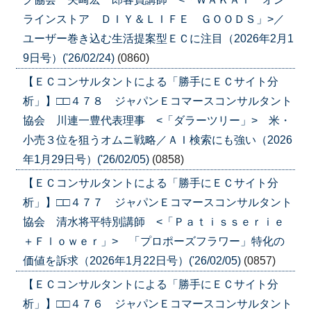
ラインストア ＤＩＹ＆ＬＩＦＥ ＧＯＯＤＳ」>／
ユーザー巻き込む生活提案型ＥＣに注目（2026年2月1
9日号）('26/02/24)
(0860)
【ＥＣコンサルタントによる「勝手にＥＣサイト分
析」】□□４７８ ジャパンＥコマースコンサルタント
協会 川連一豊代表理事 <「ダラーツリー」> 米・
小売３位を狙うオムニ戦略／ＡＩ検索にも強い（2026
年1月29日号）('26/02/05)
(0858)
【ＥＣコンサルタントによる「勝手にＥＣサイト分
析」】□□４７７ ジャパンＥコマースコンサルタント
協会 清水将平特別講師 <「Ｐａｔｉｓｓｅｒｉｅ
＋Ｆｌｏｗｅｒ」> 「プロポーズフラワー」特化の
価値を訴求（2026年1月22日号）('26/02/05)
(0857)
【ＥＣコンサルタントによる「勝手にＥＣサイト分
析」】□□４７６ ジャパンＥコマースコンサルタント