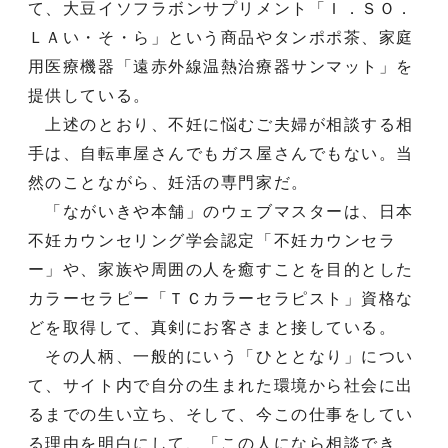
て、大豆イソフラボンサプリメント「Ｉ．ＳＯ．
ＬＡい・そ・ら」という商品やタンポポ茶、家庭
用医療機器「遠赤外線温熱治療器サンマット」を
提供している。
上述のとおり、不妊に悩むご夫婦が相談する相
手は、自転車屋さんでもガス屋さんでもない。当
然のことながら、妊活の専門家だ。
「ながいきや本舗」のウェブマスターは、日本
不妊カウンセリング学会認定「不妊カウンセラ
ー」や、家族や周囲の人を癒すことを目的とした
カラーセラピー「ＴＣカラーセラピスト」資格な
どを取得して、真剣にお客さまと接している。
その人柄、一般的にいう「ひととなり」につい
て、サイト内で自分の生まれた環境から社会に出
るまでの生い立ち、そして、今この仕事をしてい
る理由を明白にして、「この人になら相談でき