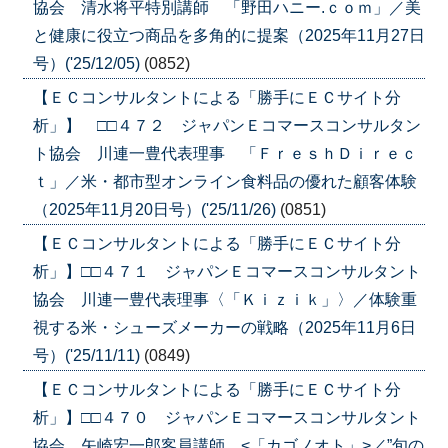
協会 清水将平特別講師 「野田ハニー.ｃｏｍ」／美
と健康に役立つ商品を多角的に提案（2025年11月27日
号）('25/12/05)
(0852)
【ＥＣコンサルタントによる「勝手にＥＣサイト分
析」】 □□４７２ ジャパンＥコマースコンサルタン
ト協会 川連一豊代表理事 「ＦｒｅｓｈＤｉｒｅｃ
ｔ」／米・都市型オンライン食料品の優れた顧客体験
（2025年11月20日号）('25/11/26)
(0851)
【ＥＣコンサルタントによる「勝手にＥＣサイト分
析」】□□４７１ ジャパンＥコマースコンサルタント
協会 川連一豊代表理事〈「Ｋｉｚｉｋ」〉／体験重
視する米・シューズメーカーの戦略（2025年11月6日
号）('25/11/11)
(0849)
【ＥＣコンサルタントによる「勝手にＥＣサイト分
析」】□□４７０ ジャパンＥコマースコンサルタント
協会 矢崎宏一郎客員講師 <「カゴノオト」>／”旬の