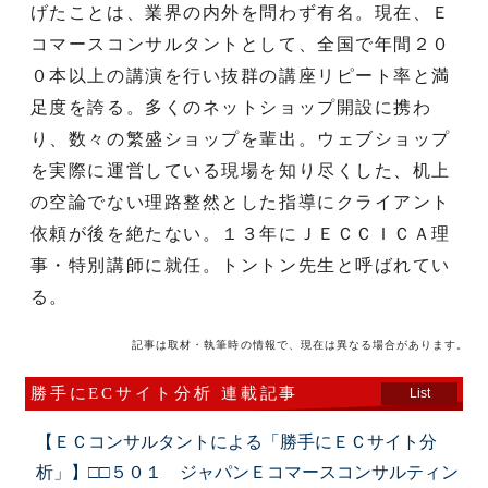
げたことは、業界の内外を問わず有名。現在、Ｅ
コマースコンサルタントとして、全国で年間２０
０本以上の講演を行い抜群の講座リピート率と満
足度を誇る。多くのネットショップ開設に携わ
り、数々の繁盛ショップを輩出。ウェブショップ
を実際に運営している現場を知り尽くした、机上
の空論でない理路整然とした指導にクライアント
依頼が後を絶たない。１３年にＪＥＣＣＩＣＡ理
事・特別講師に就任。トントン先生と呼ばれてい
る。
記事は取材・執筆時の情報で、現在は異なる場合があります。
勝手にECサイト分析 連載記事
List
【ＥＣコンサルタントによる「勝手にＥＣサイト分
析」】□□５０１ ジャパンＥコマースコンサルティン