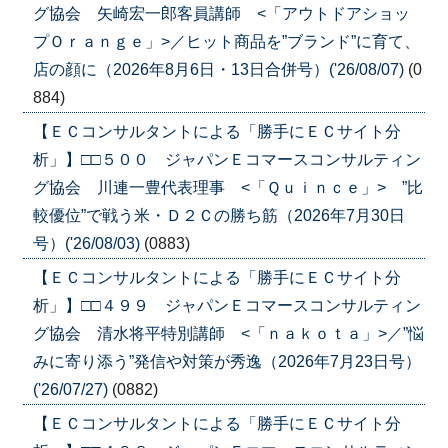
グ協会 矢崎宏一郎客員講師 <「アウトドアショッ
プＯｒａｎｇｅ」>／ヒット商品を”ブランド”に育て、
店の顔に（2026年8月6日・13日合併号）('26/08/07)
(0
884)
【ＥＣコンサルタントによる「勝手にＥＣサイト分
析」】□□５００ ジャパンＥコマースコンサルティン
グ協会 川連一豊代表理事 <「Ｑｕｉｎｃｅ」> ”比
較優位”で戦う米・Ｄ２Ｃの勝ち筋（2026年7月30日
号）('26/08/03)
(0883)
【ＥＣコンサルタントによる「勝手にＥＣサイト分
析」】□□４９９ ジャパンＥコマースコンサルティン
グ協会 清水将平特別講師 <「ｎａｋｏｔａ」>／”悩
みに寄り添う”発信や対策が秀逸（2026年7月23日号）
('26/07/27)
(0882)
【ＥＣコンサルタントによる「勝手にＥＣサイト分