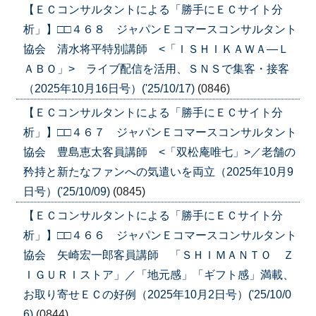
【ＥＣコンサルタントによる「勝手にＥＣサイト分
析」】□□４６８ ジャパンＥコマースコンサルタント
協会 清水将平特別講師 <「ＩＳＨＩＫＡＷＡ―Ｌ
ＡＢＯ」> ライブ配信を活用、ＳＮＳで集客・接客
（2025年10月16日号）('25/10/17)
(0846)
【ＥＣコンサルタントによる「勝手にＥＣサイト分
析」】□□４６７ ジャパンＥコマースコンサルタント
協会 豊島恵太客員講師 <「双松庵唯七」>／老舗の
矜持と新たなファンへの気遣いを両立（2025年10月9
日号）('25/10/09)
(0845)
【ＥＣコンサルタントによる「勝手にＥＣサイト分
析」】□□４６６ ジャパンＥコマースコンサルタント
協会 矢崎宏一郎客員講師 「ＳＨＩＭＡＮＴＯ Ｚ
ＩＧＵＲＩストア」／「地元感」「ギフト感」満載、
お取り寄せＥＣの好例（2025年10月2日号）('25/10/0
6)
(0844)