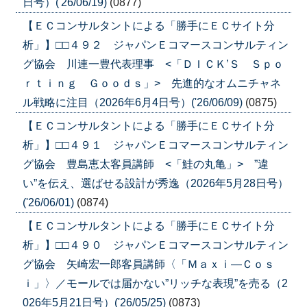
日号）('26/06/19)
(0877)
【ＥＣコンサルタントによる「勝手にＥＣサイト分
析」】□□４９２ ジャパンＥコマースコンサルティン
グ協会 川連一豊代表理事 <「ＤＩＣＫ’Ｓ Ｓｐｏ
ｒｔｉｎｇ Ｇｏｏｄｓ」> 先進的なオムニチャネ
ル戦略に注目（2026年6月4日号）('26/06/09)
(0875)
【ＥＣコンサルタントによる「勝手にＥＣサイト分
析」】□□４９１ ジャパンＥコマースコンサルティン
グ協会 豊島恵太客員講師 <「鮭の丸亀」> ”違
い”を伝え、選ばせる設計が秀逸（2026年5月28日号）
('26/06/01)
(0874)
【ＥＣコンサルタントによる「勝手にＥＣサイト分
析」】□□４９０ ジャパンＥコマースコンサルティン
グ協会 矢崎宏一郎客員講師〈「Ｍａｘｉ―Ｃｏｓ
ｉ」〉／モールでは届かない”リッチな表現”を売る（2
026年5月21日号）('26/05/25)
(0873)