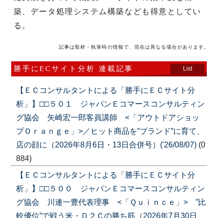
築、データ処理システム構築なども得意としてい
る。
記事は取材・執筆時の情報で、現在は異なる場合があります。
勝手にECサイト分析 連載記事
List
【ＥＣコンサルタントによる「勝手にＥＣサイト分
析」】□□５０１ ジャパンＥコマースコンサルティン
グ協会 矢崎宏一郎客員講師 <「アウトドアショッ
プＯｒａｎｇｅ」>／ヒット商品を”ブランド”に育て、
店の顔に（2026年8月6日・13日合併号）('26/08/07)
(0
884)
【ＥＣコンサルタントによる「勝手にＥＣサイト分
析」】□□５００ ジャパンＥコマースコンサルティン
グ協会 川連一豊代表理事 <「Ｑｕｉｎｃｅ」> ”比
較優位”で戦う米・Ｄ２Ｃの勝ち筋（2026年7月30日