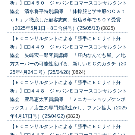
析」】□□４５０ ジャパンＥコマースコンサルタント
協会 清水将平特別講師 「体操服と学生服のＣａｔ
ｃｈ」／徹底した顧客志向、出店６年でＳＯＹ受賞
（2025年5月1日・8日合併号）('25/05/13)
(0825)
【ＥＣコンサルタントによる「勝手にＥＣサイト分
析」】□□４４９ ジャパンＥコマースコンサルタント
協会 矢崎宏一郎客員講師 「庄内なんでも屋」／地
方スーパーの可能性広げる、新しいＥＣのカタチ（20
25年4月24日号）('25/04/28)
(0824)
【ＥＣコンサルタントによる「勝手にＥＣサイト分
析」】□□４４８ ジャパンＥコマースコンサルタント
協会 豊島恵太客員講師 「ミニカーショップケンボ
ックス」／店主の専門知識生かし、ファン拡大（2025
年4月17日号）('25/04/22)
(0823)
【ＥＣコンサルタントによる「勝手にＥＣサイト分
析」】□□４４７ ジャパンＥコマースコンサルタント