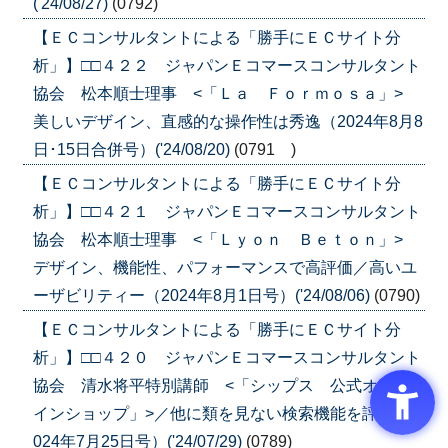
('24/08/27)
(0792)
【ＥＣコンサルタントによる「勝手にＥＣサイト分
析」】□□４２２ ジャパンＥコマースコンサルタント
協会 松本順士理事 <「Ｌａ Ｆｏｒｍｏｓａ」>
美しいデザイン、直感的な操作性は秀逸（2024年8月8
日･15日合併号）('24/08/20)
(0791 )
【ＥＣコンサルタントによる「勝手にＥＣサイト分
析」】□□４２１ ジャパンＥコマースコンサルタント
協会 松本順士理事 <「Ｌｙｏｎ Ｂｅｔｏｎ」>
デザイン、機能性、パフォーマンスで高評価／高いユ
ーザビリティー（2024年8月1日号）('24/08/06)
(0790)
【ＥＣコンサルタントによる「勝手にＥＣサイト分
析」】□□４２０ ジャパンＥコマースコンサルタント
協会 清水将平特別講師 <「シップス 公式オンラ
インショップ」>／他に類を見ない検索機能を評価（2
024年7月25日号）('24/07/29)
(0789)