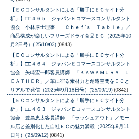
【ＥＣコンサルタントによる「勝手にＥＣサイト分
析」】□□４６５ ジャパンＥコマースコンサルタント
協会 小林厚士理事 「Ｃｈｅｆ’ｓ Ｔａｂｌｅ」／
商品構成が楽しいフリーズドライ食品ＥＣ（2025年10
月2日号）('25/10/03)
(0843)
【ＥＣコンサルタントによる「勝手にＥＣサイト分
析」】□□４６４ ジャパンＥコマースコンサルタント
協会 矢崎宏一郎客員講師 「ＫＡＷＡＭＵＲＡ Ｌ
ＥＡＴＨＥＲ」／革に宿る素材力と創造空間をＥＣと
リアルで発信（2025年9月18日号）('25/09/19)
(0842)
【ＥＣコンサルタントによる「勝手にＥＣサイト分
析」】□□４６３ ジャパンＥコマースコンサルタント
協会 豊島恵太客員講師 「ラッシュアウト」／モー
ル店と差別化した自社ＥＣの魅力満載（2025年9月11
日号）('25/09/12)
(0841)