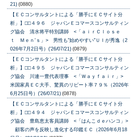
21)
(0880)
【ＥＣコンサルタントによる「勝手にＥＣサイト分
析」】□□４９６ ジャパンＥコマースコンサルティン
グ協会 清水将平特別講師 <「ａｉｒＣｌｏｓｅ
ｔ Ｍｅｎ’ｓ」> 男性も”始めやすい”ＵＩが秀逸（2
026年7月2日号）('26/07/21)
(0879)
【ＥＣコンサルタントによる「勝手にＥＣサイト分
析」】□□４９５ ジャパンＥコマースコンサルティン
グ協会 川連一豊代表理事 <「Ｗａｙｆａｉｒ」>
米国家具ＥＣ大手、驚異のリピート率７９％（2026年
6月25日号）('26/07/21)
(0878)
【ＥＣコンサルタントによる「勝手にＥＣサイト分
析」】□□４９４ ジャパンＥコマースコンサルティン
グ協会 豊島恵太客員講師 <「はんこｄｅハンコ」>
顧客の声を反映し進化する印鑑ＥＣ（2026年6月18