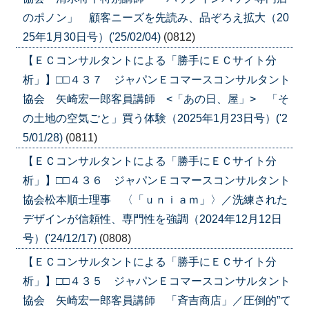
のポノン」 顧客ニーズを先読み、品ぞろえ拡大（20
25年1月30日号）('25/02/04)
(0812)
【ＥＣコンサルタントによる「勝手にＥＣサイト分
析」】□□４３７ ジャパンＥコマースコンサルタント
協会 矢崎宏一郎客員講師 <「あの日、屋」> 「そ
の土地の空気ごと」買う体験（2025年1月23日号）('2
5/01/28)
(0811)
【ＥＣコンサルタントによる「勝手にＥＣサイト分
析」】□□４３６ ジャパンＥコマースコンサルタント
協会松本順士理事 〈「ｕｎｉａｍ」〉／洗練された
デザインが信頼性、専門性を強調（2024年12月12日
号）('24/12/17)
(0808)
【ＥＣコンサルタントによる「勝手にＥＣサイト分
析」】□□４３５ ジャパンＥコマースコンサルタント
協会 矢崎宏一郎客員講師 「斉吉商店」／圧倒的”て