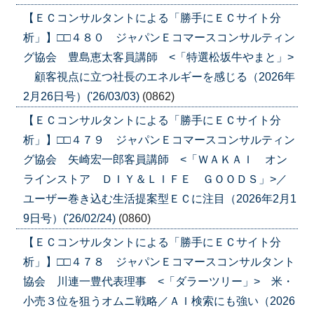
【ＥＣコンサルタントによる「勝手にＥＣサイト分
析」】□□４８０ ジャパンＥコマースコンサルティン
グ協会 豊島恵太客員講師 <「特選松坂牛やまと」>
顧客視点に立つ社長のエネルギーを感じる（2026年
2月26日号）('26/03/03)
(0862)
【ＥＣコンサルタントによる「勝手にＥＣサイト分
析」】□□４７９ ジャパンＥコマースコンサルティン
グ協会 矢崎宏一郎客員講師 <「ＷＡＫＡＩ オン
ラインストア ＤＩＹ＆ＬＩＦＥ ＧＯＯＤＳ」>／
ユーザー巻き込む生活提案型ＥＣに注目（2026年2月1
9日号）('26/02/24)
(0860)
【ＥＣコンサルタントによる「勝手にＥＣサイト分
析」】□□４７８ ジャパンＥコマースコンサルタント
協会 川連一豊代表理事 <「ダラーツリー」> 米・
小売３位を狙うオムニ戦略／ＡＩ検索にも強い（2026