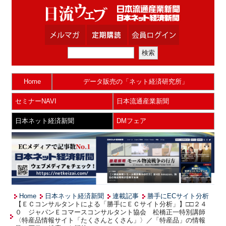
Home
データ販売の「ネット経済研究所」
セミナーNAVI
日本流通産業新聞
日本ネット経済新聞
DMフェア
Home
日本ネット経済新聞
連載記事
勝手にECサイト分析
【ＥＣコンサルタントによる「勝手にＥＣサイト分析」】□□２４
０ ジャパンＥコマースコンサルタント協会 松橋正一特別講師
〈特産品情報サイト「たくさんとくさん」〉／「特産品」の情報