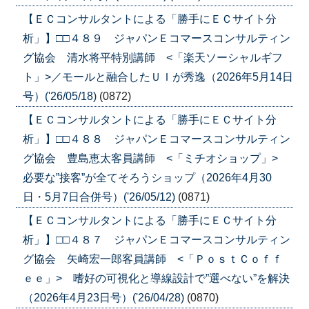
【ＥＣコンサルタントによる「勝手にＥＣサイト分
析」】□□４８９ ジャパンＥコマースコンサルティン
グ協会 清水将平特別講師 <「楽天ソーシャルギフ
ト」>／モールと融合したＵＩが秀逸（2026年5月14日
号）('26/05/18)
(0872)
【ＥＣコンサルタントによる「勝手にＥＣサイト分
析」】□□４８８ ジャパンＥコマースコンサルティン
グ協会 豊島恵太客員講師 <「ミチオショップ」>
必要な”接客”が全てそろうショップ（2026年4月30
日・5月7日合併号）('26/05/12)
(0871)
【ＥＣコンサルタントによる「勝手にＥＣサイト分
析」】□□４８７ ジャパンＥコマースコンサルティン
グ協会 矢崎宏一郎客員講師 <「ＰｏｓｔＣｏｆｆ
ｅｅ」> 嗜好の可視化と導線設計で”選べない”を解決
（2026年4月23日号）('26/04/28)
(0870)