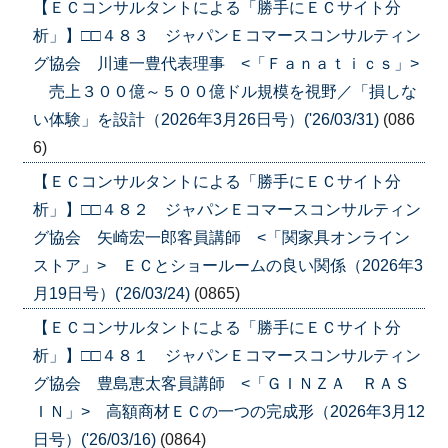
【ＥＣコンサルタントによる「勝手にＥＣサイト分
析」】□□４８３ ジャパンＥコマースコンサルティン
グ協会 川連一豊代表理事 <「Ｆａｎａｔｉｃｓ」>
売上３００億～５００億ドル規模を視野／「損しな
い体験」を設計（2026年3月26日号）('26/03/31)
(086
6)
【ＥＣコンサルタントによる「勝手にＥＣサイト分
析」】□□４８２ ジャパンＥコマースコンサルティン
グ協会 矢崎宏一郎客員講師 <「関家具オンライン
ストア」> ＥＣとショールームの良い関係（2026年3
月19日号）('26/03/24)
(0865)
【ＥＣコンサルタントによる「勝手にＥＣサイト分
析」】□□４８１ ジャパンＥコマースコンサルティン
グ協会 豊島恵太客員講師 <「ＧＩＮＺＡ ＲＡＳ
ＩＮ」> 高額商材ＥＣの一つの完成形（2026年3月12
日号）('26/03/16)
(0864)