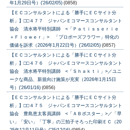
年1月29日号）('26/02/05)
(0858)
【ＥＣコンサルタントによる「勝手にＥＣサイト分
析」】□□４７７ ジャパンＥコマースコンサルタント
協会 清水将平特別講師 <「Ｐａｔｉｓｓｅｒｉｅ
＋Ｆｌｏｗｅｒ」> 「プロポーズフラワー」特化の
価値を訴求（2026年1月22日号）('26/02/05)
(0857)
【ＥＣコンサルタントによる「勝手にＥＣサイト分
析」】□□４７６ ジャパンＥコマースコンサルタント
協会 清水将平特別講師 <「Ｓｈａｋｔｉ」>／ユニ
ークな商品、新規向け施策が充実（2026年1月15日
号）('26/01/16)
(0856)
【ＥＣコンサルタントによる「勝手にＥＣサイト分
析」】□□４７５ ジャパンＥコマースコンサルタント
協会 豊島恵太客員講師 <「ＡＢポスター」>／「早
い」「安い」「丁寧」の三拍子そろった印刷ＥＣ（20
25年12月11日号）('25/12/16)
(0854)