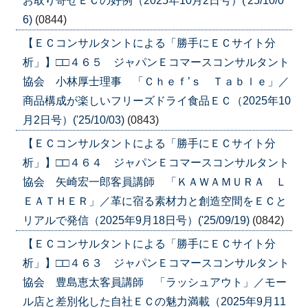
お取り寄せＥＣの好例（2025年10月2日号）('25/10/0
6)
(0844)
【ＥＣコンサルタントによる「勝手にＥＣサイト分
析」】□□４６５ ジャパンＥコマースコンサルタント
協会 小林厚士理事 「Ｃｈｅｆ’ｓ Ｔａｂｌｅ」／
商品構成が楽しいフリーズドライ食品ＥＣ（2025年10
月2日号）('25/10/03)
(0843)
【ＥＣコンサルタントによる「勝手にＥＣサイト分
析」】□□４６４ ジャパンＥコマースコンサルタント
協会 矢崎宏一郎客員講師 「ＫＡＷＡＭＵＲＡ Ｌ
ＥＡＴＨＥＲ」／革に宿る素材力と創造空間をＥＣと
リアルで発信（2025年9月18日号）('25/09/19)
(0842)
【ＥＣコンサルタントによる「勝手にＥＣサイト分
析」】□□４６３ ジャパンＥコマースコンサルタント
協会 豊島恵太客員講師 「ラッシュアウト」／モー
ル店と差別化した自社ＥＣの魅力満載（2025年9月11