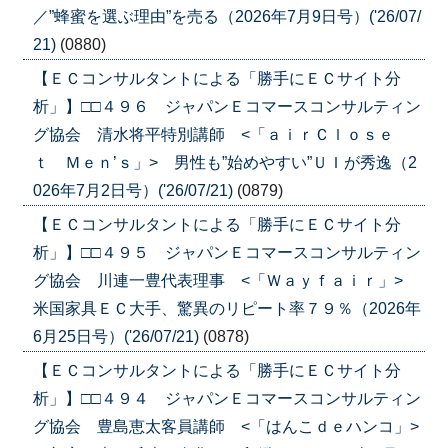
／”蜂蜜を選ぶ理由”を売る（2026年7月9日号）('26/07/
21)
(0880)
【ＥＣコンサルタントによる「勝手にＥＣサイト分
析」】□□４９６ ジャパンＥコマースコンサルティン
グ協会 清水将平特別講師 <「ａｉｒＣｌｏｓｅ
ｔ Ｍｅｎ’ｓ」> 男性も”始めやすい”ＵＩが秀逸（2
026年7月2日号）('26/07/21)
(0879)
【ＥＣコンサルタントによる「勝手にＥＣサイト分
析」】□□４９５ ジャパンＥコマースコンサルティン
グ協会 川連一豊代表理事 <「Ｗａｙｆａｉｒ」>
米国家具ＥＣ大手、驚異のリピート率７９％（2026年
6月25日号）('26/07/21)
(0878)
【ＥＣコンサルタントによる「勝手にＥＣサイト分
析」】□□４９４ ジャパンＥコマースコンサルティン
グ協会 豊島恵太客員講師 <「はんこｄｅハンコ」>