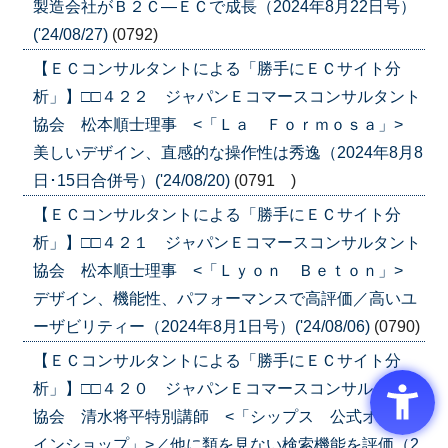
製造会社がＢ２Ｃ―ＥＣで成長（2024年8月22日号）
('24/08/27)
(0792)
【ＥＣコンサルタントによる「勝手にＥＣサイト分
析」】□□４２２ ジャパンＥコマースコンサルタント
協会 松本順士理事 <「Ｌａ Ｆｏｒｍｏｓａ」>
美しいデザイン、直感的な操作性は秀逸（2024年8月8
日･15日合併号）('24/08/20)
(0791 )
【ＥＣコンサルタントによる「勝手にＥＣサイト分
析」】□□４２１ ジャパンＥコマースコンサルタント
協会 松本順士理事 <「Ｌｙｏｎ Ｂｅｔｏｎ」>
デザイン、機能性、パフォーマンスで高評価／高いユ
ーザビリティー（2024年8月1日号）('24/08/06)
(0790)
【ＥＣコンサルタントによる「勝手にＥＣサイト分
析」】□□４２０ ジャパンＥコマースコンサルタント
協会 清水将平特別講師 <「シップス 公式オンラ
インショップ」>／他に類を見ない検索機能を評価（2