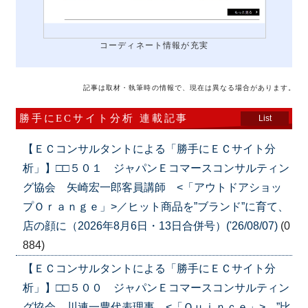
コーディネート情報が充実
記事は取材・執筆時の情報で、現在は異なる場合があります。
勝手にECサイト分析 連載記事
List
【ＥＣコンサルタントによる「勝手にＥＣサイト分
析」】□□５０１ ジャパンＥコマースコンサルティン
グ協会 矢崎宏一郎客員講師 <「アウトドアショッ
プＯｒａｎｇｅ」>／ヒット商品を”ブランド”に育て、
店の顔に（2026年8月6日・13日合併号）('26/08/07)
(0
884)
【ＥＣコンサルタントによる「勝手にＥＣサイト分
析」】□□５００ ジャパンＥコマースコンサルティン
グ協会 川連一豊代表理事 <「Ｑｕｉｎｃｅ」> ”比