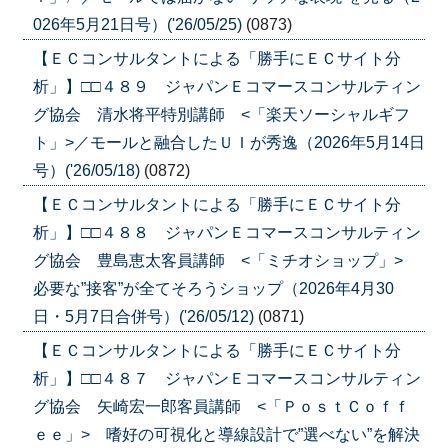
026年5月21日号）('26/05/25)
(0873)
【ＥＣコンサルタントによる「勝手にＥＣサイト分
析」】□□４８９ ジャパンＥコマースコンサルティン
グ協会 清水将平特別講師 <「楽天ソーシャルギフ
ト」>／モールと融合したＵＩが秀逸（2026年5月14日
号）('26/05/18)
(0872)
【ＥＣコンサルタントによる「勝手にＥＣサイト分
析」】□□４８８ ジャパンＥコマースコンサルティン
グ協会 豊島恵太客員講師 <「ミチオショップ」>
必要な”接客”が全てそろうショップ（2026年4月30
日・5月7日合併号）('26/05/12)
(0871)
【ＥＣコンサルタントによる「勝手にＥＣサイト分
析」】□□４８７ ジャパンＥコマースコンサルティン
グ協会 矢崎宏一郎客員講師 <「ＰｏｓｔＣｏｆｆ
ｅｅ」> 嗜好の可視化と導線設計で”選べない”を解決