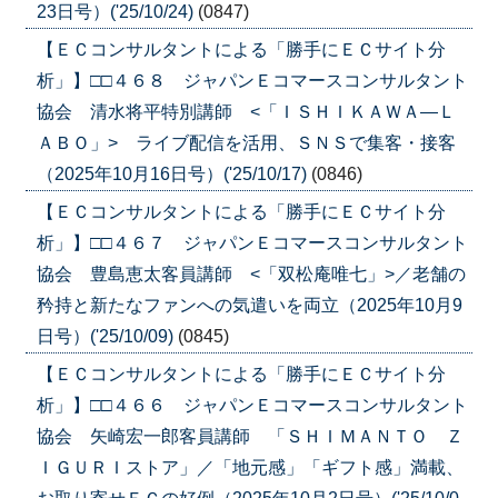
23日号）('25/10/24)
(0847)
【ＥＣコンサルタントによる「勝手にＥＣサイト分
析」】□□４６８ ジャパンＥコマースコンサルタント
協会 清水将平特別講師 <「ＩＳＨＩＫＡＷＡ―Ｌ
ＡＢＯ」> ライブ配信を活用、ＳＮＳで集客・接客
（2025年10月16日号）('25/10/17)
(0846)
【ＥＣコンサルタントによる「勝手にＥＣサイト分
析」】□□４６７ ジャパンＥコマースコンサルタント
協会 豊島恵太客員講師 <「双松庵唯七」>／老舗の
矜持と新たなファンへの気遣いを両立（2025年10月9
日号）('25/10/09)
(0845)
【ＥＣコンサルタントによる「勝手にＥＣサイト分
析」】□□４６６ ジャパンＥコマースコンサルタント
協会 矢崎宏一郎客員講師 「ＳＨＩＭＡＮＴＯ Ｚ
ＩＧＵＲＩストア」／「地元感」「ギフト感」満載、