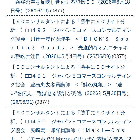
顧客の声を反映し進化する印鑑ＥＣ（2026年6月18
日号）('26/06/19)
(0877)
【ＥＣコンサルタントによる「勝手にＥＣサイト分
析」】□□４９２ ジャパンＥコマースコンサルティン
グ協会 川連一豊代表理事 <「ＤＩＣＫ’Ｓ Ｓｐｏ
ｒｔｉｎｇ Ｇｏｏｄｓ」> 先進的なオムニチャネ
ル戦略に注目（2026年6月4日号）('26/06/09)
(0875)
【ＥＣコンサルタントによる「勝手にＥＣサイト分
析」】□□４９１ ジャパンＥコマースコンサルティン
グ協会 豊島恵太客員講師 <「鮭の丸亀」> ”違
い”を伝え、選ばせる設計が秀逸（2026年5月28日号）
('26/06/01)
(0874)
【ＥＣコンサルタントによる「勝手にＥＣサイト分
析」】□□４９０ ジャパンＥコマースコンサルティン
グ協会 矢崎宏一郎客員講師〈「Ｍａｘｉ―Ｃｏｓ
ｉ」〉／モールでは届かない”リッチな表現”を売る（2