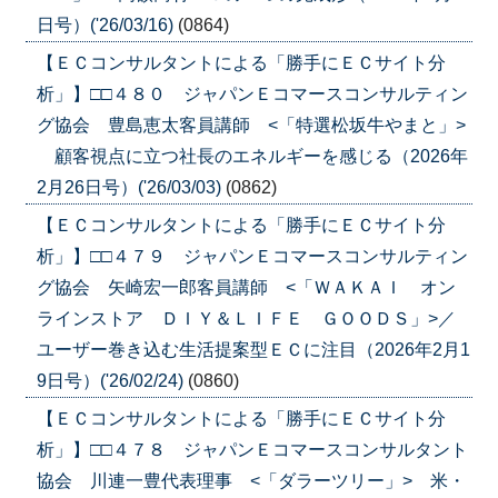
日号）('26/03/16)
(0864)
【ＥＣコンサルタントによる「勝手にＥＣサイト分
析」】□□４８０ ジャパンＥコマースコンサルティン
グ協会 豊島恵太客員講師 <「特選松坂牛やまと」>
顧客視点に立つ社長のエネルギーを感じる（2026年
2月26日号）('26/03/03)
(0862)
【ＥＣコンサルタントによる「勝手にＥＣサイト分
析」】□□４７９ ジャパンＥコマースコンサルティン
グ協会 矢崎宏一郎客員講師 <「ＷＡＫＡＩ オン
ラインストア ＤＩＹ＆ＬＩＦＥ ＧＯＯＤＳ」>／
ユーザー巻き込む生活提案型ＥＣに注目（2026年2月1
9日号）('26/02/24)
(0860)
【ＥＣコンサルタントによる「勝手にＥＣサイト分
析」】□□４７８ ジャパンＥコマースコンサルタント
協会 川連一豊代表理事 <「ダラーツリー」> 米・