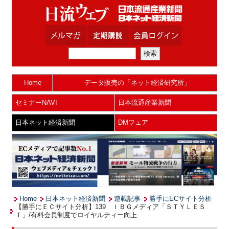
Home
データ販売の「ネット経済研究所」
セミナーNAVI
日本流通産業新聞
日本ネット経済新聞
DMフェア
Home
日本ネット経済新聞
連載記事
勝手にECサイト分析
【勝手にＥＣサイト分析】139 ＩＢＧメディア「ＳＴＹＬＥＳ
Ｔ」/有料会員制度でロイヤルティー向上