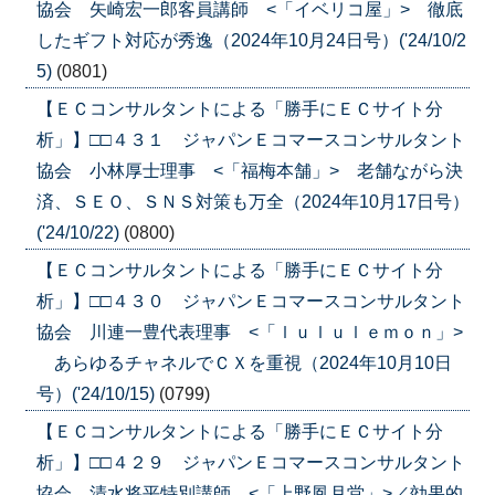
協会 矢崎宏一郎客員講師 <「イベリコ屋」> 徹底
したギフト対応が秀逸（2024年10月24日号）('24/10/2
5)
(0801)
【ＥＣコンサルタントによる「勝手にＥＣサイト分
析」】□□４３１ ジャパンＥコマースコンサルタント
協会 小林厚士理事 <「福梅本舗」> 老舗ながら決
済、ＳＥＯ、ＳＮＳ対策も万全（2024年10月17日号）
('24/10/22)
(0800)
【ＥＣコンサルタントによる「勝手にＥＣサイト分
析」】□□４３０ ジャパンＥコマースコンサルタント
協会 川連一豊代表理事 <「ｌｕｌｕｌｅｍｏｎ」>
あらゆるチャネルでＣＸを重視（2024年10月10日
号）('24/10/15)
(0799)
【ＥＣコンサルタントによる「勝手にＥＣサイト分
析」】□□４２９ ジャパンＥコマースコンサルタント
協会 清水将平特別講師 <「上野凮月堂」>／効果的