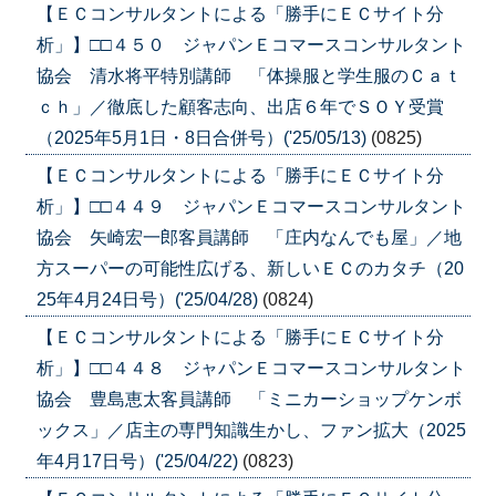
【ＥＣコンサルタントによる「勝手にＥＣサイト分
析」】□□４５０ ジャパンＥコマースコンサルタント
協会 清水将平特別講師 「体操服と学生服のＣａｔ
ｃｈ」／徹底した顧客志向、出店６年でＳＯＹ受賞
（2025年5月1日・8日合併号）('25/05/13)
(0825)
【ＥＣコンサルタントによる「勝手にＥＣサイト分
析」】□□４４９ ジャパンＥコマースコンサルタント
協会 矢崎宏一郎客員講師 「庄内なんでも屋」／地
方スーパーの可能性広げる、新しいＥＣのカタチ（20
25年4月24日号）('25/04/28)
(0824)
【ＥＣコンサルタントによる「勝手にＥＣサイト分
析」】□□４４８ ジャパンＥコマースコンサルタント
協会 豊島恵太客員講師 「ミニカーショップケンボ
ックス」／店主の専門知識生かし、ファン拡大（2025
年4月17日号）('25/04/22)
(0823)