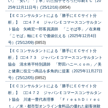
い」「安い」「丁寧」の三拍子そろった印刷ＥＣ（20
25年12月11日号）('25/12/16)
(0854)
【ＥＣコンサルタントによる「勝手にＥＣサイト分
析」】 □□４７４ ジャパンＥコマースコンサルタン
ト協会 矢崎宏一郎客員講師 「こそば亭」／在来種
「こそば」軸にＥＣで価値伝える（2025年12月4日
号）('25/12/09)
(0853)
【ＥＣコンサルタントによる「勝手にＥＣサイト分
析」】 □□４７３ ジャパンＥコマースコンサルタント
協会 清水将平特別講師 「野田ハニー.ｃｏｍ」／美
と健康に役立つ商品を多角的に提案（2025年11月27日
号）('25/12/05)
(0852)
【ＥＣコンサルタントによる「勝手にＥＣサイト分
析」】 □□４７２ ジャパンＥコマースコンサルタン
ト協会 川連一豊代表理事 「ＦｒｅｓｈＤｉｒｅｃ
ｔ」／米・都市型オンライン食料品の優れた顧客体験