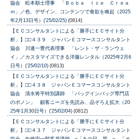
協会 松本順士理事 「Ｂｏｂａ Ｉｃｅ Ｃｒｅａ
ｍ」／色、デザイン、コンテンツで食欲を喚起（2025
年2月13日号）('25/02/25)
(0814)
【ＥＣコンサルタントによる「勝手にＥＣサイト分
析」】□□４３９ ジャパンＥコマースコンサルタント
協会 川連一豊代表理事 「レント・ザ・ランウェ
イ」／カスタマイズできる洋服レンタル（2025年2月6
日号）('25/02/10)
(0813)
【ＥＣコンサルタントによる「勝手にＥＣサイト分
析」】□□４３８ ジャパンＥコマースコンサルタント
協会 清水将平特別講師 「バッグインバッグ専門店
のポノン」 顧客ニーズを先読み、品ぞろえ拡大（20
25年1月30日号）('25/02/04)
(0812)
【ＥＣコンサルタントによる「勝手にＥＣサイト分
析」】□□４３７ ジャパンＥコマースコンサルタント
協会 矢崎宏一郎客員講師 <「あの日、屋」> 「そ