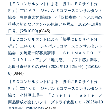
【ＥＣコンサルタントによる「勝手にＥＣサイト分
析」】□□４６７ ジャパンＥコマースコンサルタント
協会 豊島恵太客員講師 <「双松庵唯七」>／老舗の
矜持と新たなファンへの気遣いを両立（2025年10月9
日号）('25/10/09)
(0845)
【ＥＣコンサルタントによる「勝手にＥＣサイト分
析」】□□４６６ ジャパンＥコマースコンサルタント
協会 矢崎宏一郎客員講師 「ＳＨＩＭＡＮＴＯ Ｚ
ＩＧＵＲＩストア」／「地元感」「ギフト感」満載、
お取り寄せＥＣの好例（2025年10月2日号）('25/10/0
6)
(0844)
【ＥＣコンサルタントによる「勝手にＥＣサイト分
析」】□□４６５ ジャパンＥコマースコンサルタント
協会 小林厚士理事 「Ｃｈｅｆ’ｓ Ｔａｂｌｅ」／
商品構成が楽しいフリーズドライ食品ＥＣ（2025年10
月2日号）('25/10/03)
(0843)