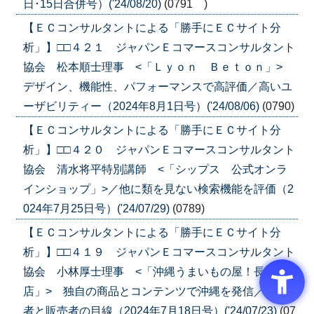
日･15日合併号）('24/08/20)
(0791 )
【ＥＣコンサルタントによる「勝手にＥＣサイト分
析」】□□４２１ ジャパンＥコマースコンサルタント
協会 松本順士理事 <「Ｌｙｏｎ Ｂｅｔｏｎ」>
デザイン、機能性、パフォーマンスで高評価／高いユ
ーザビリティー（2024年8月1日号）('24/08/06)
(0790)
【ＥＣコンサルタントによる「勝手にＥＣサイト分
析」】□□４２０ ジャパンＥコマースコンサルタント
協会 清水将平特別講師 <「シップス 公式オンラ
インショップ」>／他に類を見ない検索機能を評価（2
024年7月25日号）('24/07/29)
(0789)
【ＥＣコンサルタントによる「勝手にＥＣサイト分
析」】□□４１９ ジャパンＥコマースコンサルタント
協会 小林厚士理事 <「沖縄うまいもの屋！長浜商
店」> 独自の商品とコンテンツで沖縄を発信／生産
者と販売者の目線（2024年7月18日号）('24/07/23)
(07