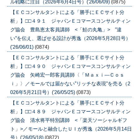
ル戦略に注目（2026年6月4日号）('26/06/09)
(0875)
【ＥＣコンサルタントによる「勝手にＥＣサイト分
析」】□□４９１ ジャパンＥコマースコンサルティン
グ協会 豊島恵太客員講師 <「鮭の丸亀」> ”違
い”を伝え、選ばせる設計が秀逸（2026年5月28日号）
('26/06/01)
(0874)
【ＥＣコンサルタントによる「勝手にＥＣサイト分
析」】□□４９０ ジャパンＥコマースコンサルティン
グ協会 矢崎宏一郎客員講師〈「Ｍａｘｉ―Ｃｏｓ
ｉ」〉／モールでは届かない”リッチな表現”を売る（2
026年5月21日号）('26/05/25)
(0873)
【ＥＣコンサルタントによる「勝手にＥＣサイト分
析」】□□４８９ ジャパンＥコマースコンサルティン
グ協会 清水将平特別講師 <「楽天ソーシャルギフ
ト」>／モールと融合したＵＩが秀逸（2026年5月14日
号）('26/05/18)
(0872)