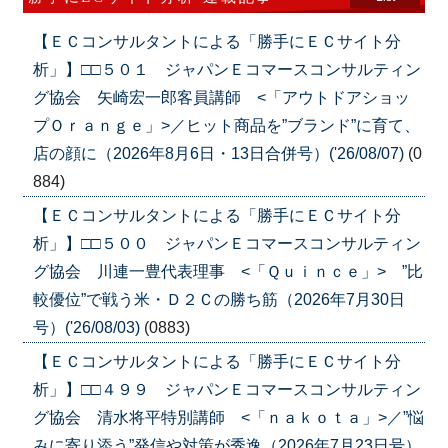
【ＥＣコンサルタントによる「勝手にＥＣサイト分
析」】□□５０１ ジャパンＥコマースコンサルティン
グ協会 矢崎宏一郎客員講師 <「アウトドアショッ
プＯｒａｎｇｅ」>／ヒット商品を”ブランド”に育て、
店の顔に（2026年8月6日・13日合併号）('26/08/07)
(0
884)
【ＥＣコンサルタントによる「勝手にＥＣサイト分
析」】□□５００ ジャパンＥコマースコンサルティン
グ協会 川連一豊代表理事 <「Ｑｕｉｎｃｅ」> ”比
較優位”で戦う米・Ｄ２Ｃの勝ち筋（2026年7月30日
号）('26/08/03)
(0883)
【ＥＣコンサルタントによる「勝手にＥＣサイト分
析」】□□４９９ ジャパンＥコマースコンサルティン
グ協会 清水将平特別講師 <「ｎａｋｏｔａ」>／”悩
みに寄り添う”発信や対策が秀逸（2026年7月23日号）