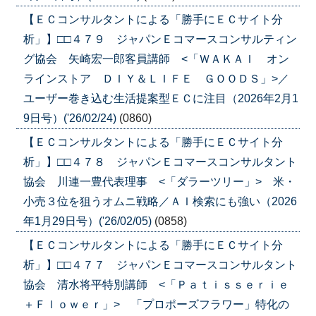
【ＥＣコンサルタントによる「勝手にＥＣサイト分
析」】□□４７９ ジャパンＥコマースコンサルティン
グ協会 矢崎宏一郎客員講師 <「ＷＡＫＡＩ オン
ラインストア ＤＩＹ＆ＬＩＦＥ ＧＯＯＤＳ」>／
ユーザー巻き込む生活提案型ＥＣに注目（2026年2月1
9日号）('26/02/24)
(0860)
【ＥＣコンサルタントによる「勝手にＥＣサイト分
析」】□□４７８ ジャパンＥコマースコンサルタント
協会 川連一豊代表理事 <「ダラーツリー」> 米・
小売３位を狙うオムニ戦略／ＡＩ検索にも強い（2026
年1月29日号）('26/02/05)
(0858)
【ＥＣコンサルタントによる「勝手にＥＣサイト分
析」】□□４７７ ジャパンＥコマースコンサルタント
協会 清水将平特別講師 <「Ｐａｔｉｓｓｅｒｉｅ
＋Ｆｌｏｗｅｒ」> 「プロポーズフラワー」特化の