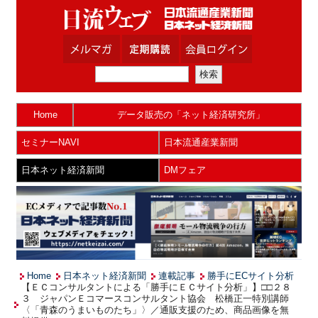
Home
データ販売の「ネット経済研究所」
セミナーNAVI
日本流通産業新聞
日本ネット経済新聞
DMフェア
Home
日本ネット経済新聞
連載記事
勝手にECサイト分析
【ＥＣコンサルタントによる「勝手にＥＣサイト分析」】□□２８
３ ジャパンＥコマースコンサルタント協会 松橋正一特別講師
〈「青森のうまいものたち」〉／通販支援のため、商品画像を無