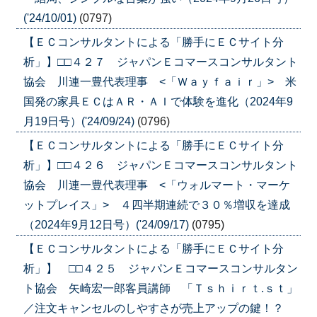
('24/10/01)
(0797)
【ＥＣコンサルタントによる「勝手にＥＣサイト分
析」】□□４２７ ジャパンＥコマースコンサルタント
協会 川連一豊代表理事 <「Ｗａｙｆａｉｒ」> 米
国発の家具ＥＣはＡＲ・ＡＩで体験を進化（2024年9
月19日号）('24/09/24)
(0796)
【ＥＣコンサルタントによる「勝手にＥＣサイト分
析」】□□４２６ ジャパンＥコマースコンサルタント
協会 川連一豊代表理事 <「ウォルマート・マーケ
ットプレイス」> ４四半期連続で３０％増収を達成
（2024年9月12日号）('24/09/17)
(0795)
【ＥＣコンサルタントによる「勝手にＥＣサイト分
析」】 □□４２５ ジャパンＥコマースコンサルタン
ト協会 矢崎宏一郎客員講師 「Ｔｓｈｉｒｔ.ｓｔ」
／注文キャンセルのしやすさが売上アップの鍵！？