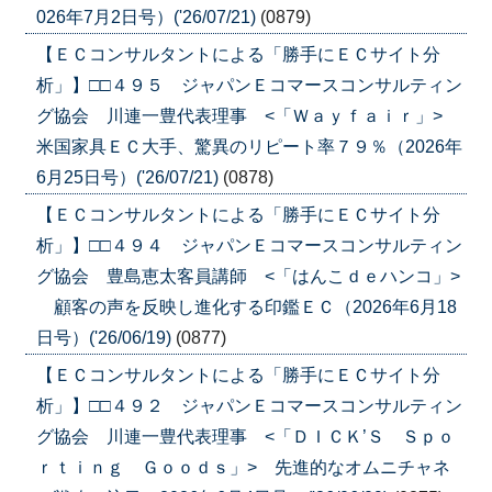
026年7月2日号）('26/07/21)
(0879)
【ＥＣコンサルタントによる「勝手にＥＣサイト分
析」】□□４９５ ジャパンＥコマースコンサルティン
グ協会 川連一豊代表理事 <「Ｗａｙｆａｉｒ」>
米国家具ＥＣ大手、驚異のリピート率７９％（2026年
6月25日号）('26/07/21)
(0878)
【ＥＣコンサルタントによる「勝手にＥＣサイト分
析」】□□４９４ ジャパンＥコマースコンサルティン
グ協会 豊島恵太客員講師 <「はんこｄｅハンコ」>
顧客の声を反映し進化する印鑑ＥＣ（2026年6月18
日号）('26/06/19)
(0877)
【ＥＣコンサルタントによる「勝手にＥＣサイト分
析」】□□４９２ ジャパンＥコマースコンサルティン
グ協会 川連一豊代表理事 <「ＤＩＣＫ’Ｓ Ｓｐｏ
ｒｔｉｎｇ Ｇｏｏｄｓ」> 先進的なオムニチャネ