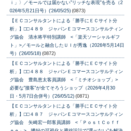
ｉ」〉／モールでは届かない”リッチな表現”を売る（2
026年5月21日号）('26/05/25)
(0873)
【ＥＣコンサルタントによる「勝手にＥＣサイト分
析」】□□４８９ ジャパンＥコマースコンサルティン
グ協会 清水将平特別講師 <「楽天ソーシャルギフ
ト」>／モールと融合したＵＩが秀逸（2026年5月14日
号）('26/05/18)
(0872)
【ＥＣコンサルタントによる「勝手にＥＣサイト分
析」】□□４８８ ジャパンＥコマースコンサルティン
グ協会 豊島恵太客員講師 <「ミチオショップ」>
必要な”接客”が全てそろうショップ（2026年4月30
日・5月7日合併号）('26/05/12)
(0871)
【ＥＣコンサルタントによる「勝手にＥＣサイト分
析」】□□４８７ ジャパンＥコマースコンサルティン
グ協会 矢崎宏一郎客員講師 <「ＰｏｓｔＣｏｆｆ
ｅｅ」> 嗜好の可視化と導線設計で”選べない”を解決