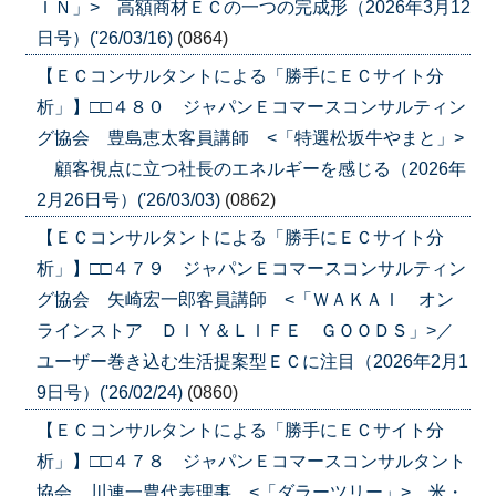
ＩＮ」> 高額商材ＥＣの一つの完成形（2026年3月12
日号）('26/03/16)
(0864)
【ＥＣコンサルタントによる「勝手にＥＣサイト分
析」】□□４８０ ジャパンＥコマースコンサルティン
グ協会 豊島恵太客員講師 <「特選松坂牛やまと」>
顧客視点に立つ社長のエネルギーを感じる（2026年
2月26日号）('26/03/03)
(0862)
【ＥＣコンサルタントによる「勝手にＥＣサイト分
析」】□□４７９ ジャパンＥコマースコンサルティン
グ協会 矢崎宏一郎客員講師 <「ＷＡＫＡＩ オン
ラインストア ＤＩＹ＆ＬＩＦＥ ＧＯＯＤＳ」>／
ユーザー巻き込む生活提案型ＥＣに注目（2026年2月1
9日号）('26/02/24)
(0860)
【ＥＣコンサルタントによる「勝手にＥＣサイト分
析」】□□４７８ ジャパンＥコマースコンサルタント
協会 川連一豊代表理事 <「ダラーツリー」> 米・