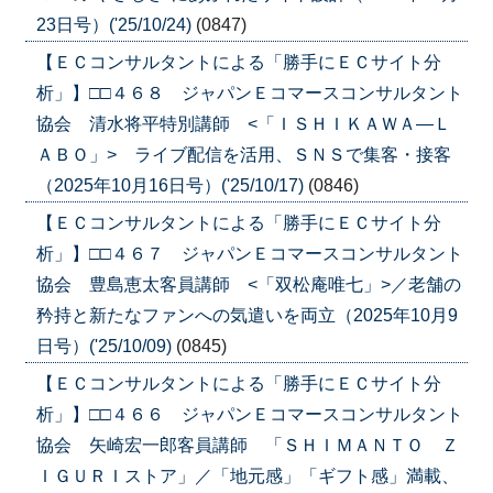
23日号）('25/10/24)
(0847)
【ＥＣコンサルタントによる「勝手にＥＣサイト分
析」】□□４６８ ジャパンＥコマースコンサルタント
協会 清水将平特別講師 <「ＩＳＨＩＫＡＷＡ―Ｌ
ＡＢＯ」> ライブ配信を活用、ＳＮＳで集客・接客
（2025年10月16日号）('25/10/17)
(0846)
【ＥＣコンサルタントによる「勝手にＥＣサイト分
析」】□□４６７ ジャパンＥコマースコンサルタント
協会 豊島恵太客員講師 <「双松庵唯七」>／老舗の
矜持と新たなファンへの気遣いを両立（2025年10月9
日号）('25/10/09)
(0845)
【ＥＣコンサルタントによる「勝手にＥＣサイト分
析」】□□４６６ ジャパンＥコマースコンサルタント
協会 矢崎宏一郎客員講師 「ＳＨＩＭＡＮＴＯ Ｚ
ＩＧＵＲＩストア」／「地元感」「ギフト感」満載、