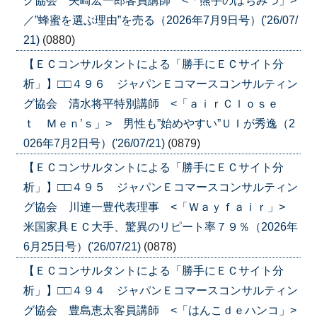
グ協会 矢崎宏一郎客員講師 <「熊手のはちみつ」>
／”蜂蜜を選ぶ理由”を売る（2026年7月9日号）('26/07/
21)
(0880)
【ＥＣコンサルタントによる「勝手にＥＣサイト分
析」】□□４９６ ジャパンＥコマースコンサルティン
グ協会 清水将平特別講師 <「ａｉｒＣｌｏｓｅ
ｔ Ｍｅｎ’ｓ」> 男性も”始めやすい”ＵＩが秀逸（2
026年7月2日号）('26/07/21)
(0879)
【ＥＣコンサルタントによる「勝手にＥＣサイト分
析」】□□４９５ ジャパンＥコマースコンサルティン
グ協会 川連一豊代表理事 <「Ｗａｙｆａｉｒ」>
米国家具ＥＣ大手、驚異のリピート率７９％（2026年
6月25日号）('26/07/21)
(0878)
【ＥＣコンサルタントによる「勝手にＥＣサイト分
析」】□□４９４ ジャパンＥコマースコンサルティン
グ協会 豊島恵太客員講師 <「はんこｄｅハンコ」>