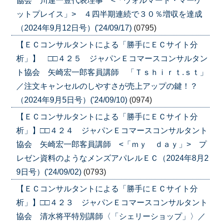
協会 川連一豊代表理事 <「ウォルマート・マーケ
ットプレイス」> ４四半期連続で３０％増収を達成
（2024年9月12日号）('24/09/17)
(0795)
【ＥＣコンサルタントによる「勝手にＥＣサイト分
析」】 □□４２５ ジャパンＥコマースコンサルタン
ト協会 矢崎宏一郎客員講師 「Ｔｓｈｉｒｔ.ｓｔ」
／注文キャンセルのしやすさが売上アップの鍵！？
（2024年9月5日号）('24/09/10)
(0974)
【ＥＣコンサルタントによる「勝手にＥＣサイト分
析」】□□４２４ ジャパンＥコマースコンサルタント
協会 矢崎宏一郎客員講師 <「ｍｙ ｄａｙ」> プ
レゼン資料のようなメンズアパレルＥＣ（2024年8月2
9日号）('24/09/02)
(0793)
【ＥＣコンサルタントによる「勝手にＥＣサイト分
析」】□□４２３ ジャパンＥコマースコンサルタント
協会 清水将平特別講師〈「シェリーショップ」〉／