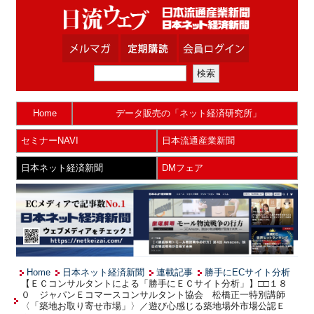
Home
データ販売の「ネット経済研究所」
セミナーNAVI
日本流通産業新聞
日本ネット経済新聞
DMフェア
Home
日本ネット経済新聞
連載記事
勝手にECサイト分析
【ＥＣコンサルタントによる「勝手にＥＣサイト分析」】□□１８
０ ジャパンＥコマースコンサルタント協会 松橋正一特別講師
〈「築地お取り寄せ市場」〉／遊び心感じる築地場外市場公認Ｅ