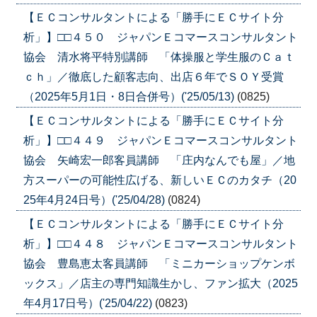
【ＥＣコンサルタントによる「勝手にＥＣサイト分
析」】□□４５０ ジャパンＥコマースコンサルタント
協会 清水将平特別講師 「体操服と学生服のＣａｔ
ｃｈ」／徹底した顧客志向、出店６年でＳＯＹ受賞
（2025年5月1日・8日合併号）('25/05/13)
(0825)
【ＥＣコンサルタントによる「勝手にＥＣサイト分
析」】□□４４９ ジャパンＥコマースコンサルタント
協会 矢崎宏一郎客員講師 「庄内なんでも屋」／地
方スーパーの可能性広げる、新しいＥＣのカタチ（20
25年4月24日号）('25/04/28)
(0824)
【ＥＣコンサルタントによる「勝手にＥＣサイト分
析」】□□４４８ ジャパンＥコマースコンサルタント
協会 豊島恵太客員講師 「ミニカーショップケンボ
ックス」／店主の専門知識生かし、ファン拡大（2025
年4月17日号）('25/04/22)
(0823)