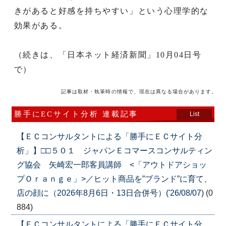
きがあると好感を持ちやすい」という心理学的な
効果がある。
（続きは、「日本ネット経済新聞」10月04日号
で）
記事は取材・執筆時の情報で、現在は異なる場合があります。
勝手にECサイト分析 連載記事
List
【ＥＣコンサルタントによる「勝手にＥＣサイト分
析」】□□５０１ ジャパンＥコマースコンサルティン
グ協会 矢崎宏一郎客員講師 <「アウトドアショッ
プＯｒａｎｇｅ」>／ヒット商品を”ブランド”に育て、
店の顔に（2026年8月6日・13日合併号）('26/08/07)
(0
884)
【ＥＣコンサルタントによる「勝手にＥＣサイト分