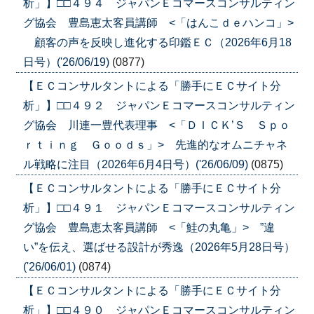
析」】□□４９４ ジャパンＥコマースコンサルティン
グ協会 豊島恵太客員講師 <「はんこｄｅハンコ」>
顧客の声を反映し進化する印鑑ＥＣ（2026年6月18
日号）('26/06/19)
(0877)
【ＥＣコンサルタントによる「勝手にＥＣサイト分
析」】□□４９２ ジャパンＥコマースコンサルティン
グ協会 川連一豊代表理事 <「ＤＩＣＫ’Ｓ Ｓｐｏ
ｒｔｉｎｇ Ｇｏｏｄｓ」> 先進的なオムニチャネ
ル戦略に注目（2026年6月4日号）('26/06/09)
(0875)
【ＥＣコンサルタントによる「勝手にＥＣサイト分
析」】□□４９１ ジャパンＥコマースコンサルティン
グ協会 豊島恵太客員講師 <「鮭の丸亀」> ”違
い”を伝え、選ばせる設計が秀逸（2026年5月28日号）
('26/06/01)
(0874)
【ＥＣコンサルタントによる「勝手にＥＣサイト分
析」】□□４９０ ジャパンＥコマースコンサルティン