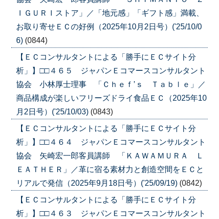
ＩＧＵＲＩストア」／「地元感」「ギフト感」満載、
お取り寄せＥＣの好例（2025年10月2日号）('25/10/0
6)
(0844)
【ＥＣコンサルタントによる「勝手にＥＣサイト分
析」】□□４６５ ジャパンＥコマースコンサルタント
協会 小林厚士理事 「Ｃｈｅｆ’ｓ Ｔａｂｌｅ」／
商品構成が楽しいフリーズドライ食品ＥＣ（2025年10
月2日号）('25/10/03)
(0843)
【ＥＣコンサルタントによる「勝手にＥＣサイト分
析」】□□４６４ ジャパンＥコマースコンサルタント
協会 矢崎宏一郎客員講師 「ＫＡＷＡＭＵＲＡ Ｌ
ＥＡＴＨＥＲ」／革に宿る素材力と創造空間をＥＣと
リアルで発信（2025年9月18日号）('25/09/19)
(0842)
【ＥＣコンサルタントによる「勝手にＥＣサイト分
析」】□□４６３ ジャパンＥコマースコンサルタント