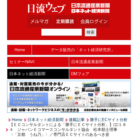
Home
データ販売の「ネット経済研究所」
セミナーNAVI
日本流通産業新聞
日本ネット経済新聞
DMフェア
Home
日本ネット経済新聞
連載記事
勝手にECサイト分析
【ＥＣコンサルタントによる「勝手にＥＣサイト分析」】□□１８
４ ジャパンＥコマースコンサルタント協会 松本順士理事
〈「京都 うね乃」〉／専門店ＥＣサイトのあるべき姿