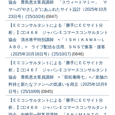
協会 豊島恵太客員講師 「スウィートマミー」 マ
マへの”やさしさ”にあふれたサイト設計（2025年10月
23日号）('25/10/24)
(0847)
【ＥＣコンサルタントによる「勝手にＥＣサイト分
析」】□□４６８ ジャパンＥコマースコンサルタント
協会 清水将平特別講師 <「ＩＳＨＩＫＡＷＡ―Ｌ
ＡＢＯ」> ライブ配信を活用、ＳＮＳで集客・接客
（2025年10月16日号）('25/10/17)
(0846)
【ＥＣコンサルタントによる「勝手にＥＣサイト分
析」】□□４６７ ジャパンＥコマースコンサルタント
協会 豊島恵太客員講師 <「双松庵唯七」>／老舗の
矜持と新たなファンへの気遣いを両立（2025年10月9
日号）('25/10/09)
(0845)
【ＥＣコンサルタントによる「勝手にＥＣサイト分
析」】□□４６６ ジャパンＥコマースコンサルタント
協会 矢崎宏一郎客員講師 「ＳＨＩＭＡＮＴＯ Ｚ