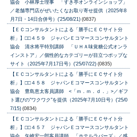
協会 小林厚士理事 「すき亭オンラインショップ」
／老舗専門店がぜいたくなお取り寄せ提供（2025年8
月7日・14日合併号）('25/08/21)
(0837)
【ＥＣコンサルタントによる「勝手にＥＣサイト分
析」】□□４５９ ジャパンＥコマースコンサルタント
協会 清水将平特別講師 「ＵＨＡ味覚糖公式オンラ
インストア」／個性的なカテゴリーが目立つポップな
サイト（2025年7月17日号）('25/07/22)
(0835)
【ＥＣコンサルタントによる「勝手にＥＣサイト分
析」】□□４５８ ジャパンＥコマースコンサルタント
協会 豊島恵太客員講師 <「ｍ．ｍ．ｄ．」>／ギフ
ト選びの”ワクワク”を提供（2025年7月10日号）('25/0
7/15)
(0834)
【ＥＣコンサルタントによる「勝手にＥＣサイト分
析」】□□４５７ ジャパンＥコマースコンサルタント
協会 矢崎宏一郎客員講師 「ホテルラバーズ」／感