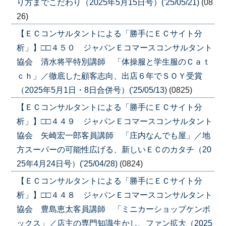
り方までこだわり（2025年5月15日号）('25/05/21)
(08
26)
【ＥＣコンサルタントによる「勝手にＥＣサイト分
析」】□□４５０ ジャパンＥコマースコンサルタント
協会 清水将平特別講師 「体操服と学生服のＣａｔ
ｃｈ」／徹底した顧客志向、出店６年でＳＯＹ受賞
（2025年5月1日・8日合併号）('25/05/13)
(0825)
【ＥＣコンサルタントによる「勝手にＥＣサイト分
析」】□□４４９ ジャパンＥコマースコンサルタント
協会 矢崎宏一郎客員講師 「庄内なんでも屋」／地
方スーパーの可能性広げる、新しいＥＣのカタチ（20
25年4月24日号）('25/04/28)
(0824)
【ＥＣコンサルタントによる「勝手にＥＣサイト分
析」】□□４４８ ジャパンＥコマースコンサルタント
協会 豊島恵太客員講師 「ミニカーショップケンボ
ックス」／店主の専門知識生かし、ファン拡大（2025