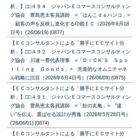
析」】□□４９４ ジャパンＥコマースコンサルティン
グ協会 豊島恵太客員講師 <「はんこｄｅハンコ」>
顧客の声を反映し進化する印鑑ＥＣ（2026年6月18
日号）('26/06/19)
(0877)
【ＥＣコンサルタントによる「勝手にＥＣサイト分
析」】□□４９２ ジャパンＥコマースコンサルティン
グ協会 川連一豊代表理事 <「ＤＩＣＫ’Ｓ Ｓｐｏ
ｒｔｉｎｇ Ｇｏｏｄｓ」> 先進的なオムニチャネ
ル戦略に注目（2026年6月4日号）('26/06/09)
(0875)
【ＥＣコンサルタントによる「勝手にＥＣサイト分
析」】□□４９１ ジャパンＥコマースコンサルティン
グ協会 豊島恵太客員講師 <「鮭の丸亀」> ”違
い”を伝え、選ばせる設計が秀逸（2026年5月28日号）
('26/06/01)
(0874)
【ＥＣコンサルタントによる「勝手にＥＣサイト分