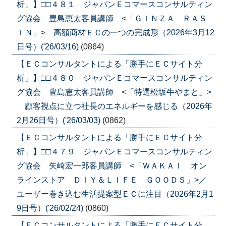
析」】□□４８１ ジャパンＥコマースコンサルティン
グ協会 豊島恵太客員講師 <「ＧＩＮＺＡ ＲＡＳ
ＩＮ」> 高額商材ＥＣの一つの完成形（2026年3月12
日号）('26/03/16)
(0864)
【ＥＣコンサルタントによる「勝手にＥＣサイト分
析」】□□４８０ ジャパンＥコマースコンサルティン
グ協会 豊島恵太客員講師 <「特選松坂牛やまと」>
顧客視点に立つ社長のエネルギーを感じる（2026年
2月26日号）('26/03/03)
(0862)
【ＥＣコンサルタントによる「勝手にＥＣサイト分
析」】□□４７９ ジャパンＥコマースコンサルティン
グ協会 矢崎宏一郎客員講師 <「ＷＡＫＡＩ オン
ラインストア ＤＩＹ＆ＬＩＦＥ ＧＯＯＤＳ」>／
ユーザー巻き込む生活提案型ＥＣに注目（2026年2月1
9日号）('26/02/24)
(0860)
【ＥＣコンサルタントによる「勝手にＥＣサイト分