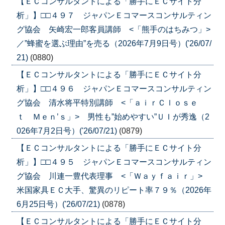
【ＥＣコンサルタントによる「勝手にＥＣサイト分
析」】□□４９７ ジャパンＥコマースコンサルティン
グ協会 矢崎宏一郎客員講師 <「熊手のはちみつ」>
／”蜂蜜を選ぶ理由”を売る（2026年7月9日号）('26/07/
21)
(0880)
【ＥＣコンサルタントによる「勝手にＥＣサイト分
析」】□□４９６ ジャパンＥコマースコンサルティン
グ協会 清水将平特別講師 <「ａｉｒＣｌｏｓｅ
ｔ Ｍｅｎ’ｓ」> 男性も”始めやすい”ＵＩが秀逸（2
026年7月2日号）('26/07/21)
(0879)
【ＥＣコンサルタントによる「勝手にＥＣサイト分
析」】□□４９５ ジャパンＥコマースコンサルティン
グ協会 川連一豊代表理事 <「Ｗａｙｆａｉｒ」>
米国家具ＥＣ大手、驚異のリピート率７９％（2026年
6月25日号）('26/07/21)
(0878)
【ＥＣコンサルタントによる「勝手にＥＣサイト分