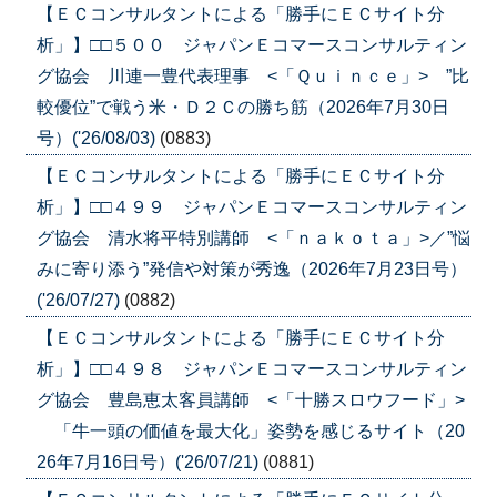
【ＥＣコンサルタントによる「勝手にＥＣサイト分
析」】□□５００ ジャパンＥコマースコンサルティン
グ協会 川連一豊代表理事 <「Ｑｕｉｎｃｅ」> ”比
較優位”で戦う米・Ｄ２Ｃの勝ち筋（2026年7月30日
号）('26/08/03)
(0883)
【ＥＣコンサルタントによる「勝手にＥＣサイト分
析」】□□４９９ ジャパンＥコマースコンサルティン
グ協会 清水将平特別講師 <「ｎａｋｏｔａ」>／”悩
みに寄り添う”発信や対策が秀逸（2026年7月23日号）
('26/07/27)
(0882)
【ＥＣコンサルタントによる「勝手にＥＣサイト分
析」】□□４９８ ジャパンＥコマースコンサルティン
グ協会 豊島恵太客員講師 <「十勝スロウフード」>
「牛一頭の価値を最大化」姿勢を感じるサイト（20
26年7月16日号）('26/07/21)
(0881)