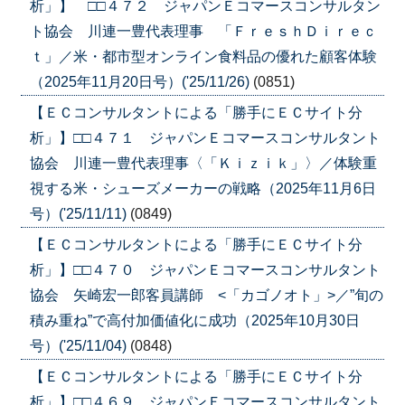
析」】 □□４７２ ジャパンＥコマースコンサルタン
ト協会 川連一豊代表理事 「ＦｒｅｓｈＤｉｒｅｃ
ｔ」／米・都市型オンライン食料品の優れた顧客体験
（2025年11月20日号）('25/11/26)
(0851)
【ＥＣコンサルタントによる「勝手にＥＣサイト分
析」】□□４７１ ジャパンＥコマースコンサルタント
協会 川連一豊代表理事〈「Ｋｉｚｉｋ」〉／体験重
視する米・シューズメーカーの戦略（2025年11月6日
号）('25/11/11)
(0849)
【ＥＣコンサルタントによる「勝手にＥＣサイト分
析」】□□４７０ ジャパンＥコマースコンサルタント
協会 矢崎宏一郎客員講師 <「カゴノオト」>／”旬の
積み重ね”で高付加価値化に成功（2025年10月30日
号）('25/11/04)
(0848)
【ＥＣコンサルタントによる「勝手にＥＣサイト分
析」】□□４６９ ジャパンＥコマースコンサルタント