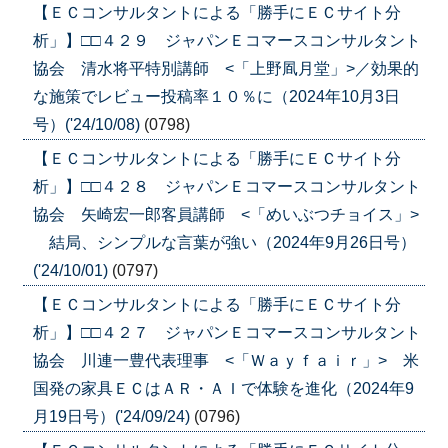
【ＥＣコンサルタントによる「勝手にＥＣサイト分
析」】□□４２９ ジャパンＥコマースコンサルタント
協会 清水将平特別講師 <「上野凮月堂」>／効果的
な施策でレビュー投稿率１０％に（2024年10月3日
号）('24/10/08)
(0798)
【ＥＣコンサルタントによる「勝手にＥＣサイト分
析」】□□４２８ ジャパンＥコマースコンサルタント
協会 矢崎宏一郎客員講師 <「めいぶつチョイス」>
結局、シンプルな言葉が強い（2024年9月26日号）
('24/10/01)
(0797)
【ＥＣコンサルタントによる「勝手にＥＣサイト分
析」】□□４２７ ジャパンＥコマースコンサルタント
協会 川連一豊代表理事 <「Ｗａｙｆａｉｒ」> 米
国発の家具ＥＣはＡＲ・ＡＩで体験を進化（2024年9
月19日号）('24/09/24)
(0796)