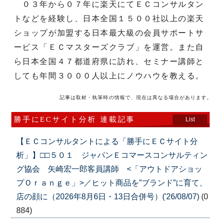
０３年から０７年に楽天にてＥＣコンサルタン
トなどを経験し、日本全国１５００社以上の楽天
ショップが加盟する日本最大級の会員サポートサ
ービス「ＥＣマスターズクラブ」を運営。また自
ら日本全国４７都道府県に訪れ、セミナー講師と
しても年間３０００人以上にノウハウを教える。
記事は取材・執筆時の情報で、現在は異なる場合があります。
勝手にECサイト分析 連載記事
List
【ＥＣコンサルタントによる「勝手にＥＣサイト分
析」】□□５０１ ジャパンＥコマースコンサルティン
グ協会 矢崎宏一郎客員講師 <「アウトドアショッ
プＯｒａｎｇｅ」>／ヒット商品を”ブランド”に育て、
店の顔に（2026年8月6日・13日合併号）('26/08/07)
(0
884)