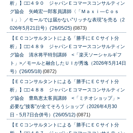
析」】□□４９０ ジャパンＥコマースコンサルティン
グ協会 矢崎宏一郎客員講師〈「Ｍａｘｉ―Ｃｏｓ
ｉ」〉／モールでは届かない”リッチな表現”を売る（2
026年5月21日号）('26/05/25)
(0873)
【ＥＣコンサルタントによる「勝手にＥＣサイト分
析」】□□４８９ ジャパンＥコマースコンサルティン
グ協会 清水将平特別講師 <「楽天ソーシャルギフ
ト」>／モールと融合したＵＩが秀逸（2026年5月14日
号）('26/05/18)
(0872)
【ＥＣコンサルタントによる「勝手にＥＣサイト分
析」】□□４８８ ジャパンＥコマースコンサルティン
グ協会 豊島恵太客員講師 <「ミチオショップ」>
必要な”接客”が全てそろうショップ（2026年4月30
日・5月7日合併号）('26/05/12)
(0871)
【ＥＣコンサルタントによる「勝手にＥＣサイト分