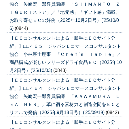
協会 矢崎宏一郎客員講師 「ＳＨＩＭＡＮＴＯ Ｚ
ＩＧＵＲＩストア」／「地元感」「ギフト感」満載、
お取り寄せＥＣの好例（2025年10月2日号）('25/10/0
6)
(0844)
【ＥＣコンサルタントによる「勝手にＥＣサイト分
析」】□□４６５ ジャパンＥコマースコンサルタント
協会 小林厚士理事 「Ｃｈｅｆ’ｓ Ｔａｂｌｅ」／
商品構成が楽しいフリーズドライ食品ＥＣ（2025年10
月2日号）('25/10/03)
(0843)
【ＥＣコンサルタントによる「勝手にＥＣサイト分
析」】□□４６４ ジャパンＥコマースコンサルタント
協会 矢崎宏一郎客員講師 「ＫＡＷＡＭＵＲＡ Ｌ
ＥＡＴＨＥＲ」／革に宿る素材力と創造空間をＥＣと
リアルで発信（2025年9月18日号）('25/09/19)
(0842)
【ＥＣコンサルタントによる「勝手にＥＣサイト分