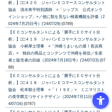
析」】□□４２０ ジャパンＥコマースコンサルタント
協会 清水将平特別講師 <「シップス 公式オンラ
インショップ」>／他に類を見ない検索機能を評価（2
024年7月25日号）('24/07/29)
(0789)
【ＥＣコンサルタントによる「勝手にＥＣサイト分
析」】□□４１９ ジャパンＥコマースコンサルタント
協会 小林厚士理事 <「沖縄うまいもの屋！長浜商
店」> 独自の商品とコンテンツで沖縄を発信／生産
者と販売者の目線（2024年7月18日号）('24/07/23)
(07
88)
【ＥＣコンサルタントによる「勝手にＥＣサイト分
析」】□□４１８ ジャパンＥコマースコンサルタント
協会 松本順士理事 <「ＩＩＳＥ」> ミニマリスト
の美学際立つサイトデザイン（2024年7月11日号）('2
4/07/16)
(0787)