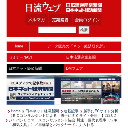
Home
データ販売の「ネット経済研究所」
セミナーNAVI
日本流通産業新聞
日本ネット経済新聞
DMフェア
Home
日本ネット経済新聞
連載記事
勝手にECサイト分析
【ＥＣコンサルタントによる「勝手にＥＣサイト分析」】□□３２
ジャパンＥコマースコンサルタント協会 川連一豊代表理事〈ワキ
「和気文具」〉／再構築とバックヤードに力入れる