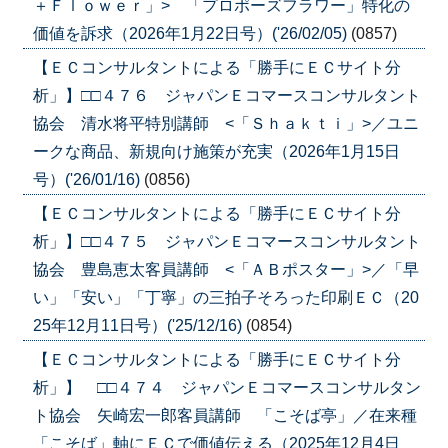
＋Ｆｌｏｗｅｒ」> 「プロポーズフラワー」特化の
価値を訴求（2026年1月22日号）('26/02/05)
(0857)
【ＥＣコンサルタントによる「勝手にＥＣサイト分
析」】□□４７６ ジャパンＥコマースコンサルタント
協会 清水将平特別講師 <「Ｓｈａｋｔｉ」>／ユニ
ークな商品、新規向け施策が充実（2026年1月15日
号）('26/01/16)
(0856)
【ＥＣコンサルタントによる「勝手にＥＣサイト分
析」】□□４７５ ジャパンＥコマースコンサルタント
協会 豊島恵太客員講師 <「ＡＢポスター」>／「早
い」「安い」「丁寧」の三拍子そろった印刷ＥＣ（20
25年12月11日号）('25/12/16)
(0854)
【ＥＣコンサルタントによる「勝手にＥＣサイト分
析」】 □□４７４ ジャパンＥコマースコンサルタン
ト協会 矢崎宏一郎客員講師 「こそば亭」／在来種
「こそば」軸にＥＣで価値伝える（2025年12月4日