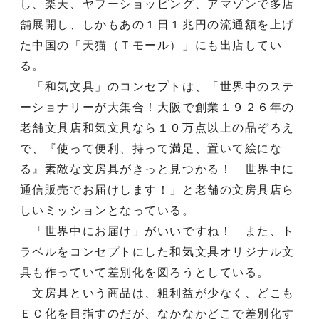
し、楽天、ヤフーショッピング、アマゾンで多店
舗展開し、しかもあの１日１兆円の流通額を上げ
た中国の「天猫（Ｔモール）」にも出店してい
る。
「和気文具」のコンセプトは、「世界中のステ
ーショナリーが大集合！大阪で創業１９２６年の
老舗文具店和気文具なら１０万点以上の品ぞろえ
で、『使って便利、持って満足、置いて絵にな
る』素敵な文房具がきっと見つかる！ 世界中に
通信販売でお届けします！」と老舗の文房具店ら
しいミッションとなっている。
「世界中にお届け」がいいですね！ また、ト
ラベルをコンセプトにした和気文具オリジナル文
具も作っていて差別化を図ろうとしている。
文房具という商品は、粗利益が少なく、どこも
ＥＣ化を目指すのだが、なかなかどこで差別化す