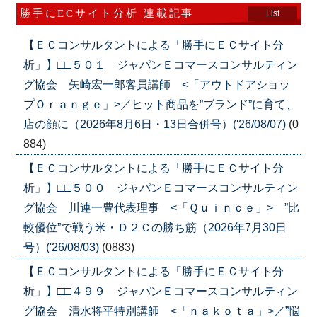
勝手にECサイト分析 連載記事
List
【ＥＣコンサルタントによる「勝手にＥＣサイト分
析」】□□５０１ ジャパンＥコマースコンサルティン
グ協会 矢崎宏一郎客員講師 <「アウトドアショッ
プＯｒａｎｇｅ」>／ヒット商品を”ブランド”に育て、
店の顔に（2026年8月6日・13日合併号）('26/08/07)
(0
884)
【ＥＣコンサルタントによる「勝手にＥＣサイト分
析」】□□５００ ジャパンＥコマースコンサルティン
グ協会 川連一豊代表理事 <「Ｑｕｉｎｃｅ」> ”比
較優位”で戦う米・Ｄ２Ｃの勝ち筋（2026年7月30日
号）('26/08/03)
(0883)
【ＥＣコンサルタントによる「勝手にＥＣサイト分
析」】□□４９９ ジャパンＥコマースコンサルティン
グ協会 清水将平特別講師 <「ｎａｋｏｔａ」>／”悩