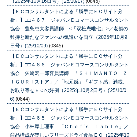
（2025年10月16日号）('25/10/17)
(0846)
【ＥＣコンサルタントによる「勝手にＥＣサイト分
析」】□□４６７ ジャパンＥコマースコンサルタント
協会 豊島恵太客員講師 <「双松庵唯七」>／老舗の
矜持と新たなファンへの気遣いを両立（2025年10月9
日号）('25/10/09)
(0845)
【ＥＣコンサルタントによる「勝手にＥＣサイト分
析」】□□４６６ ジャパンＥコマースコンサルタント
協会 矢崎宏一郎客員講師 「ＳＨＩＭＡＮＴＯ Ｚ
ＩＧＵＲＩストア」／「地元感」「ギフト感」満載、
お取り寄せＥＣの好例（2025年10月2日号）('25/10/0
6)
(0844)
【ＥＣコンサルタントによる「勝手にＥＣサイト分
析」】□□４６５ ジャパンＥコマースコンサルタント
協会 小林厚士理事 「Ｃｈｅｆ’ｓ Ｔａｂｌｅ」／
商品構成が楽しいフリーズドライ食品ＥＣ（2025年10