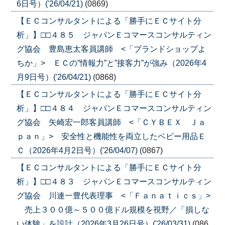
6日号）('26/04/21)
(0869)
【ＥＣコンサルタントによる「勝手にＥＣサイト分
析」】□□４８５ ジャパンＥコマースコンサルティン
グ協会 豊島恵太客員講師 <「ブランドショップよ
ちか」> ＥＣの”情報力”と”接客力”が強み（2026年4
月9日号）('26/04/21)
(0868)
【ＥＣコンサルタントによる「勝手にＥＣサイト分
析」】□□４８４ ジャパンＥコマースコンサルティン
グ協会 矢崎宏一郎客員講師 <「ＣＹＢＥＸ Ｊａ
ｐａｎ」> 安全性と機能性を両立したベビー用品Ｅ
Ｃ（2026年4月2日号）('26/04/07)
(0867)
【ＥＣコンサルタントによる「勝手にＥＣサイト分
析」】□□４８３ ジャパンＥコマースコンサルティン
グ協会 川連一豊代表理事 <「Ｆａｎａｔｉｃｓ」>
売上３００億～５００億ドル規模を視野／「損しな
い体験」を設計（2026年3月26日号）('26/03/31)
(086