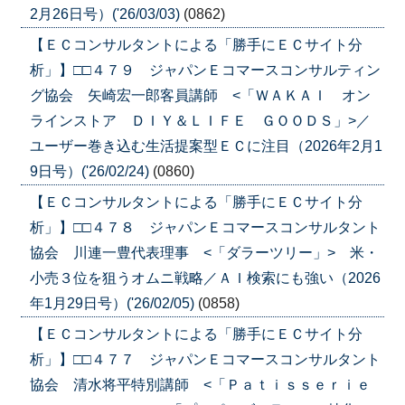
2月26日号）('26/03/03)
(0862)
【ＥＣコンサルタントによる「勝手にＥＣサイト分
析」】□□４７９ ジャパンＥコマースコンサルティン
グ協会 矢崎宏一郎客員講師 <「ＷＡＫＡＩ オン
ラインストア ＤＩＹ＆ＬＩＦＥ ＧＯＯＤＳ」>／
ユーザー巻き込む生活提案型ＥＣに注目（2026年2月1
9日号）('26/02/24)
(0860)
【ＥＣコンサルタントによる「勝手にＥＣサイト分
析」】□□４７８ ジャパンＥコマースコンサルタント
協会 川連一豊代表理事 <「ダラーツリー」> 米・
小売３位を狙うオムニ戦略／ＡＩ検索にも強い（2026
年1月29日号）('26/02/05)
(0858)
【ＥＣコンサルタントによる「勝手にＥＣサイト分
析」】□□４７７ ジャパンＥコマースコンサルタント
協会 清水将平特別講師 <「Ｐａｔｉｓｓｅｒｉｅ