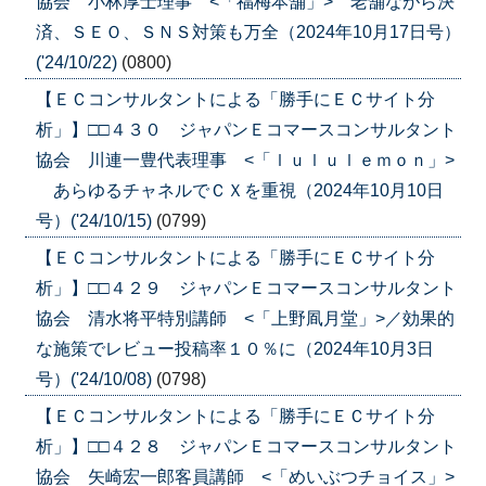
協会 小林厚士理事 <「福梅本舗」> 老舗ながら決
済、ＳＥＯ、ＳＮＳ対策も万全（2024年10月17日号）
('24/10/22)
(0800)
【ＥＣコンサルタントによる「勝手にＥＣサイト分
析」】□□４３０ ジャパンＥコマースコンサルタント
協会 川連一豊代表理事 <「ｌｕｌｕｌｅｍｏｎ」>
あらゆるチャネルでＣＸを重視（2024年10月10日
号）('24/10/15)
(0799)
【ＥＣコンサルタントによる「勝手にＥＣサイト分
析」】□□４２９ ジャパンＥコマースコンサルタント
協会 清水将平特別講師 <「上野凮月堂」>／効果的
な施策でレビュー投稿率１０％に（2024年10月3日
号）('24/10/08)
(0798)
【ＥＣコンサルタントによる「勝手にＥＣサイト分
析」】□□４２８ ジャパンＥコマースコンサルタント
協会 矢崎宏一郎客員講師 <「めいぶつチョイス」>