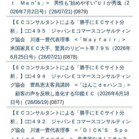
ｔ Ｍｅｎ’ｓ」> 男性も”始めやすい”ＵＩが秀逸（2
026年7月2日号）('26/07/21)
(0879)
【ＥＣコンサルタントによる「勝手にＥＣサイト分
析」】□□４９５ ジャパンＥコマースコンサルティン
グ協会 川連一豊代表理事 <「Ｗａｙｆａｉｒ」>
米国家具ＥＣ大手、驚異のリピート率７９％（2026年
6月25日号）('26/07/21)
(0878)
【ＥＣコンサルタントによる「勝手にＥＣサイト分
析」】□□４９４ ジャパンＥコマースコンサルティン
グ協会 豊島恵太客員講師 <「はんこｄｅハンコ」>
顧客の声を反映し進化する印鑑ＥＣ（2026年6月18
日号）('26/06/19)
(0877)
【ＥＣコンサルタントによる「勝手にＥＣサイト分
析」】□□４９２ ジャパンＥコマースコンサルティン
グ協会 川連一豊代表理事 <「ＤＩＣＫ’Ｓ Ｓｐｏ
ｒｔｉｎｇ Ｇｏｏｄｓ」> 先進的なオムニチャネ