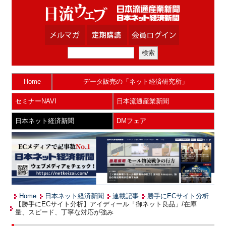
Home
データ販売の「ネット経済研究所」
セミナーNAVI
日本流通産業新聞
日本ネット経済新聞
DMフェア
Home
日本ネット経済新聞
連載記事
勝手にECサイト分析
【勝手にECサイト分析】アイディール「御ネット良品」/在庫
量、スピード、丁寧な対応が強み