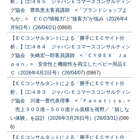
析」】□□４８５ ジャパンＥコマースコンサルティン
グ協会 豊島恵太客員講師 <「ブランドショップよ
ちか」> ＥＣの”情報力”と”接客力”が強み（2026年4
月9日号）('26/04/21)
(0868)
【ＥＣコンサルタントによる「勝手にＥＣサイト分
析」】□□４８４ ジャパンＥコマースコンサルティン
グ協会 矢崎宏一郎客員講師 <「ＣＹＢＥＸ Ｊａ
ｐａｎ」> 安全性と機能性を両立したベビー用品Ｅ
Ｃ（2026年4月2日号）('26/04/07)
(0867)
【ＥＣコンサルタントによる「勝手にＥＣサイト分
析」】□□４８３ ジャパンＥコマースコンサルティン
グ協会 川連一豊代表理事 <「Ｆａｎａｔｉｃｓ」>
売上３００億～５００億ドル規模を視野／「損しな
い体験」を設計（2026年3月26日号）('26/03/31)
(086
6)
【ＥＣコンサルタントによる「勝手にＥＣサイト分