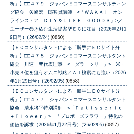
析」】□□４７９ ジャパンＥコマースコンサルティン
グ協会 矢崎宏一郎客員講師 <「ＷＡＫＡＩ オン
ラインストア ＤＩＹ＆ＬＩＦＥ ＧＯＯＤＳ」>／
ユーザー巻き込む生活提案型ＥＣに注目（2026年2月1
9日号）('26/02/24)
(0860)
【ＥＣコンサルタントによる「勝手にＥＣサイト分
析」】□□４７８ ジャパンＥコマースコンサルタント
協会 川連一豊代表理事 <「ダラーツリー」> 米・
小売３位を狙うオムニ戦略／ＡＩ検索にも強い（2026
年1月29日号）('26/02/05)
(0858)
【ＥＣコンサルタントによる「勝手にＥＣサイト分
析」】□□４７７ ジャパンＥコマースコンサルタント
協会 清水将平特別講師 <「Ｐａｔｉｓｓｅｒｉｅ
＋Ｆｌｏｗｅｒ」> 「プロポーズフラワー」特化の
価値を訴求（2026年1月22日号）('26/02/05)
(0857)