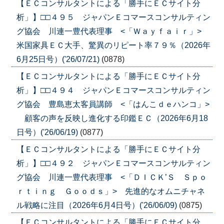
【ＥＣコンサルタントによる「勝手にＥＣサイト分
析」】□□４９５ ジャパンＥコマースコンサルティン
グ協会 川連一豊代表理事 <「Ｗａｙｆａｉｒ」>
米国家具ＥＣ大手、驚異のリピート率７９％（2026年
6月25日号）('26/07/21)
(0878)
【ＥＣコンサルタントによる「勝手にＥＣサイト分
析」】□□４９４ ジャパンＥコマースコンサルティン
グ協会 豊島恵太客員講師 <「はんこｄｅハンコ」>
顧客の声を反映し進化する印鑑ＥＣ（2026年6月18
日号）('26/06/19)
(0877)
【ＥＣコンサルタントによる「勝手にＥＣサイト分
析」】□□４９２ ジャパンＥコマースコンサルティン
グ協会 川連一豊代表理事 <「ＤＩＣＫ’Ｓ Ｓｐｏ
ｒｔｉｎｇ Ｇｏｏｄｓ」> 先進的なオムニチャネ
ル戦略に注目（2026年6月4日号）('26/06/09)
(0875)
【ＥＣコンサルタントによる「勝手にＥＣサイト分