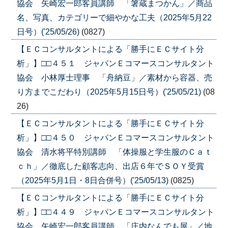
協会 矢崎宏一郎客員講師 「箸蔵まつかん」／商品
名、写真、カテゴリーで細やかな工夫（2025年5月22
日号）('25/05/26)
(0827)
【ＥＣコンサルタントによる「勝手にＥＣサイト分
析」】□□４５１ ジャパンＥコマースコンサルタント
協会 小林厚士理事 「舟納豆」／素材から容器、売
り方までこだわり（2025年5月15日号）('25/05/21)
(08
26)
【ＥＣコンサルタントによる「勝手にＥＣサイト分
析」】□□４５０ ジャパンＥコマースコンサルタント
協会 清水将平特別講師 「体操服と学生服のＣａｔ
ｃｈ」／徹底した顧客志向、出店６年でＳＯＹ受賞
（2025年5月1日・8日合併号）('25/05/13)
(0825)
【ＥＣコンサルタントによる「勝手にＥＣサイト分
析」】□□４４９ ジャパンＥコマースコンサルタント
協会 矢崎宏一郎客員講師 「庄内なんでも屋」／地