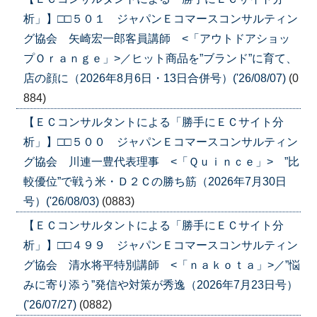
析」】□□５０１ ジャパンＥコマースコンサルティン
グ協会 矢崎宏一郎客員講師 <「アウトドアショッ
プＯｒａｎｇｅ」>／ヒット商品を”ブランド”に育て、
店の顔に（2026年8月6日・13日合併号）('26/08/07)
(0
884)
【ＥＣコンサルタントによる「勝手にＥＣサイト分
析」】□□５００ ジャパンＥコマースコンサルティン
グ協会 川連一豊代表理事 <「Ｑｕｉｎｃｅ」> ”比
較優位”で戦う米・Ｄ２Ｃの勝ち筋（2026年7月30日
号）('26/08/03)
(0883)
【ＥＣコンサルタントによる「勝手にＥＣサイト分
析」】□□４９９ ジャパンＥコマースコンサルティン
グ協会 清水将平特別講師 <「ｎａｋｏｔａ」>／”悩
みに寄り添う”発信や対策が秀逸（2026年7月23日号）
('26/07/27)
(0882)