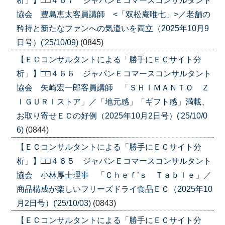
析」】□□４６７ ジャパンＥコマースコンサルタント
協会 豊島恵太客員講師 <「双松庵唯七」>／老舗の
矜持と新たなファンへの気遣いを両立（2025年10月9
日号）('25/10/09)
(0845)
【ＥＣコンサルタントによる「勝手にＥＣサイト分
析」】□□４６６ ジャパンＥコマースコンサルタント
協会 矢崎宏一郎客員講師 「ＳＨＩＭＡＮＴＯ Ｚ
ＩＧＵＲＩストア」／「地元感」「ギフト感」満載、
お取り寄せＥＣの好例（2025年10月2日号）('25/10/0
6)
(0844)
【ＥＣコンサルタントによる「勝手にＥＣサイト分
析」】□□４６５ ジャパンＥコマースコンサルタント
協会 小林厚士理事 「Ｃｈｅｆ’ｓ Ｔａｂｌｅ」／
商品構成が楽しいフリーズドライ食品ＥＣ（2025年10
月2日号）('25/10/03)
(0843)
【ＥＣコンサルタントによる「勝手にＥＣサイト分