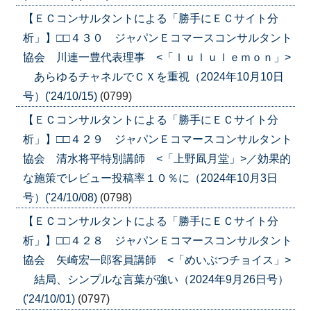
【ＥＣコンサルタントによる「勝手にＥＣサイト分
析」】□□４３０ ジャパンＥコマースコンサルタント
協会 川連一豊代表理事 <「ｌｕｌｕｌｅｍｏｎ」>
あらゆるチャネルでＣＸを重視（2024年10月10日
号）('24/10/15)
(0799)
【ＥＣコンサルタントによる「勝手にＥＣサイト分
析」】□□４２９ ジャパンＥコマースコンサルタント
協会 清水将平特別講師 <「上野凮月堂」>／効果的
な施策でレビュー投稿率１０％に（2024年10月3日
号）('24/10/08)
(0798)
【ＥＣコンサルタントによる「勝手にＥＣサイト分
析」】□□４２８ ジャパンＥコマースコンサルタント
協会 矢崎宏一郎客員講師 <「めいぶつチョイス」>
結局、シンプルな言葉が強い（2024年9月26日号）
('24/10/01)
(0797)