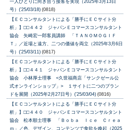
一人ひとりに向き合う接客を実現（2025年3月13日
号）('25/03/18)
(0818)
【ＥＣコンサルタントによる「勝手にＥＣサイト分
析」】□□４４２ ジャパンＥコマースコンサルタント
協会 矢崎宏一郎客員講師 「ＴＡＮＯＭＯＧＩＦ
Ｔ」／近場と遠方、二つの価値を両立（2025年3月6日
号）('25/03/11)
(0817)
【ＥＣコンサルタントによる「勝手にＥＣサイト分
析」】□□４４１ ジャパンＥコマースコンサルタント
協会 小林厚士理事 <久世福商店「サンクゼール公
式オンラインショップ」> １サイトに二つのブラン
ドを展開（2025年2月27日号）('25/03/04)
(0816)
【ＥＣコンサルタントによる「勝手にＥＣサイト分
析」】□□４４０ ジャパンＥコマースコンサルタント
協会 松本順士理事 「Ｂｏｂａ Ｉｃｅ Ｃｒｅａ
ｍ」／色、デザイン、コンテンツで食欲を喚起（2025