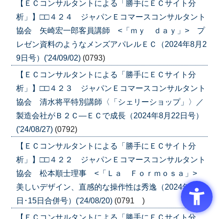
【ＥＣコンサルタントによる「勝手にＥＣサイト分
析」】□□４２４ ジャパンＥコマースコンサルタント
協会 矢崎宏一郎客員講師 <「ｍｙ ｄａｙ」> プ
レゼン資料のようなメンズアパレルＥＣ（2024年8月2
9日号）('24/09/02)
(0793)
【ＥＣコンサルタントによる「勝手にＥＣサイト分
析」】□□４２３ ジャパンＥコマースコンサルタント
協会 清水将平特別講師〈「シェリーショップ」〉／
製造会社がＢ２Ｃ―ＥＣで成長（2024年8月22日号）
('24/08/27)
(0792)
【ＥＣコンサルタントによる「勝手にＥＣサイト分
析」】□□４２２ ジャパンＥコマースコンサルタント
協会 松本順士理事 <「Ｌａ Ｆｏｒｍｏｓａ」>
美しいデザイン、直感的な操作性は秀逸（2024年8月8
日･15日合併号）('24/08/20)
(0791 )
【ＥＣコンサルタントによる「勝手にＥＣサイト分