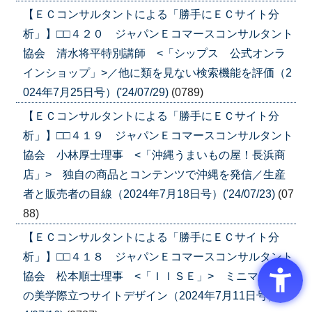
【ＥＣコンサルタントによる「勝手にＥＣサイト分
析」】□□４２０ ジャパンＥコマースコンサルタント
協会 清水将平特別講師 <「シップス 公式オンラ
インショップ」>／他に類を見ない検索機能を評価（2
024年7月25日号）('24/07/29)
(0789)
【ＥＣコンサルタントによる「勝手にＥＣサイト分
析」】□□４１９ ジャパンＥコマースコンサルタント
協会 小林厚士理事 <「沖縄うまいもの屋！長浜商
店」> 独自の商品とコンテンツで沖縄を発信／生産
者と販売者の目線（2024年7月18日号）('24/07/23)
(07
88)
【ＥＣコンサルタントによる「勝手にＥＣサイト分
析」】□□４１８ ジャパンＥコマースコンサルタント
協会 松本順士理事 <「ＩＩＳＥ」> ミニマリスト
の美学際立つサイトデザイン（2024年7月11日号）('2