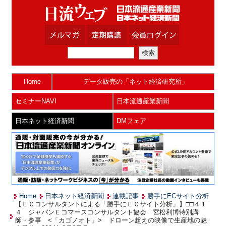
Home
データ販売の「ネット経済研究所」
セミナーNAVI
日本流通産業新聞
日本ネット経済新聞
DMフェア
Home
日本ネット経済新聞
連載記事
勝手にECサイト分析
【ＥＣコンサルタントによる「勝手にＥＣサイト分析」】□□４１
４ ジャパンＥコマースコンサルタント協会 宮松利博特別講
師・参事 <「カゴノオト」> ドローン超えの映像で生産地の魅