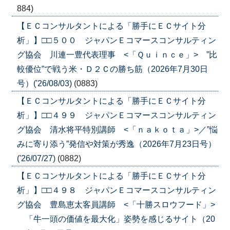
884)
【ＥＣコンサルタントによる「勝手にＥＣサイト分
析」】□□５００ ジャパンＥコマースコンサルティン
グ協会 川連一豊代表理事 <「Ｑｕｉｎｃｅ」> ”比
較優位”で戦う米・Ｄ２Ｃの勝ち筋（2026年7月30日
号）('26/08/03)
(0883)
【ＥＣコンサルタントによる「勝手にＥＣサイト分
析」】□□４９９ ジャパンＥコマースコンサルティン
グ協会 清水将平特別講師 <「ｎａｋｏｔａ」>／”悩
みに寄り添う”発信や対策が秀逸（2026年7月23日号）
('26/07/27)
(0882)
【ＥＣコンサルタントによる「勝手にＥＣサイト分
析」】□□４９８ ジャパンＥコマースコンサルティン
グ協会 豊島恵太客員講師 <「十勝スロウフード」>
「牛一頭の価値を最大化」姿勢を感じるサイト（20