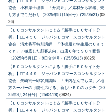
析」】□□４５１ ジャパンＥコマースコンサルタント
協会 小林厚士理事 「舟納豆」／素材から容器、売
り方までこだわり（2025年5月15日号）('25/05/21)
(08
26)
【ＥＣコンサルタントによる「勝手にＥＣサイト分
析」】□□４５０ ジャパンＥコマースコンサルタント
協会 清水将平特別講師 「体操服と学生服のＣａｔ
ｃｈ」／徹底した顧客志向、出店６年でＳＯＹ受賞
（2025年5月1日・8日合併号）('25/05/13)
(0825)
【ＥＣコンサルタントによる「勝手にＥＣサイト分
析」】□□４４９ ジャパンＥコマースコンサルタント
協会 矢崎宏一郎客員講師 「庄内なんでも屋」／地
方スーパーの可能性広げる、新しいＥＣのカタチ（20
25年4月24日号）('25/04/28)
(0824)
【ＥＣコンサルタントによる「勝手にＥＣサイト分
析」】□□４４８ ジャパンＥコマースコンサルタント