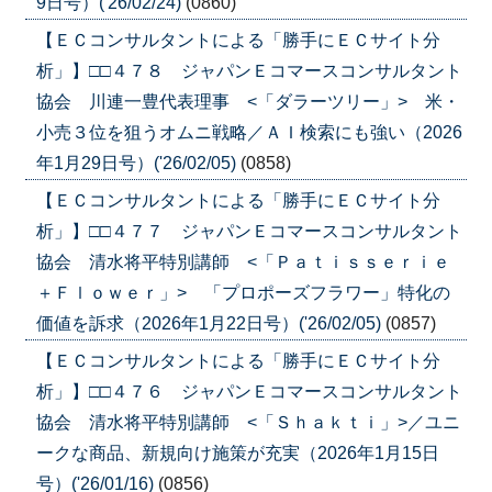
9日号）('26/02/24)
(0860)
【ＥＣコンサルタントによる「勝手にＥＣサイト分
析」】□□４７８ ジャパンＥコマースコンサルタント
協会 川連一豊代表理事 <「ダラーツリー」> 米・
小売３位を狙うオムニ戦略／ＡＩ検索にも強い（2026
年1月29日号）('26/02/05)
(0858)
【ＥＣコンサルタントによる「勝手にＥＣサイト分
析」】□□４７７ ジャパンＥコマースコンサルタント
協会 清水将平特別講師 <「Ｐａｔｉｓｓｅｒｉｅ
＋Ｆｌｏｗｅｒ」> 「プロポーズフラワー」特化の
価値を訴求（2026年1月22日号）('26/02/05)
(0857)
【ＥＣコンサルタントによる「勝手にＥＣサイト分
析」】□□４７６ ジャパンＥコマースコンサルタント
協会 清水将平特別講師 <「Ｓｈａｋｔｉ」>／ユニ
ークな商品、新規向け施策が充実（2026年1月15日
号）('26/01/16)
(0856)