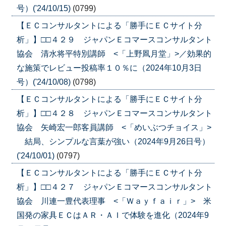
号）('24/10/15)
(0799)
【ＥＣコンサルタントによる「勝手にＥＣサイト分
析」】□□４２９ ジャパンＥコマースコンサルタント
協会 清水将平特別講師 <「上野凮月堂」>／効果的
な施策でレビュー投稿率１０％に（2024年10月3日
号）('24/10/08)
(0798)
【ＥＣコンサルタントによる「勝手にＥＣサイト分
析」】□□４２８ ジャパンＥコマースコンサルタント
協会 矢崎宏一郎客員講師 <「めいぶつチョイス」>
結局、シンプルな言葉が強い（2024年9月26日号）
('24/10/01)
(0797)
【ＥＣコンサルタントによる「勝手にＥＣサイト分
析」】□□４２７ ジャパンＥコマースコンサルタント
協会 川連一豊代表理事 <「Ｗａｙｆａｉｒ」> 米
国発の家具ＥＣはＡＲ・ＡＩで体験を進化（2024年9