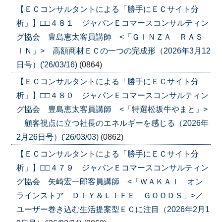
【ＥＣコンサルタントによる「勝手にＥＣサイト分
析」】□□４８１ ジャパンＥコマースコンサルティン
グ協会 豊島恵太客員講師 <「ＧＩＮＺＡ ＲＡＳ
ＩＮ」> 高額商材ＥＣの一つの完成形（2026年3月12
日号）('26/03/16)
(0864)
【ＥＣコンサルタントによる「勝手にＥＣサイト分
析」】□□４８０ ジャパンＥコマースコンサルティン
グ協会 豊島恵太客員講師 <「特選松坂牛やまと」>
顧客視点に立つ社長のエネルギーを感じる（2026年
2月26日号）('26/03/03)
(0862)
【ＥＣコンサルタントによる「勝手にＥＣサイト分
析」】□□４７９ ジャパンＥコマースコンサルティン
グ協会 矢崎宏一郎客員講師 <「ＷＡＫＡＩ オン
ラインストア ＤＩＹ＆ＬＩＦＥ ＧＯＯＤＳ」>／
ユーザー巻き込む生活提案型ＥＣに注目（2026年2月1