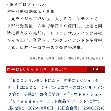
<筆者プロフィール>
宮松利博特別講師・参事
元ライザップ取締役。大手ＥＣコンテストで１
２部門受賞後、３年で年商２０億円に。上場と同
時に保有株を売却し、ＥＣコンサルティング会社
を立ち上げ、業界トップのクライアントを多数抱
える。日本イーコマース学会専務理事。
記事は取材・執筆時の情報で、現在は異なる場合があります。
勝手にECサイト分析 連載記事
List
【ＥＣコンサルタントによる「勝手にＥＣサイト分
析」】□□５０１ ジャパンＥコマースコンサルティン
グ協会 矢崎宏一郎客員講師 <「アウトドアショッ
プＯｒａｎｇｅ」>／ヒット商品を”ブランド”に育て、
店の顔に（2026年8月6日・13日合併号）('26/08/07)
(0