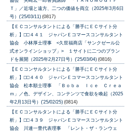
協会 矢崎宏一郎客員講師 「ＴＡＮＯＭＯＧＩＦ
Ｔ」／近場と遠方、二つの価値を両立（2025年3月6日
号）('25/03/11)
(0817)
【ＥＣコンサルタントによる「勝手にＥＣサイト分
析」】□□４４１ ジャパンＥコマースコンサルタント
協会 小林厚士理事 <久世福商店「サンクゼール公
式オンラインショップ」> １サイトに二つのブラン
ドを展開（2025年2月27日号）('25/03/04)
(0816)
【ＥＣコンサルタントによる「勝手にＥＣサイト分
析」】□□４４０ ジャパンＥコマースコンサルタント
協会 松本順士理事 「Ｂｏｂａ Ｉｃｅ Ｃｒｅａ
ｍ」／色、デザイン、コンテンツで食欲を喚起（2025
年2月13日号）('25/02/25)
(0814)
【ＥＣコンサルタントによる「勝手にＥＣサイト分
析」】□□４３９ ジャパンＥコマースコンサルタント
協会 川連一豊代表理事 「レント・ザ・ランウェ