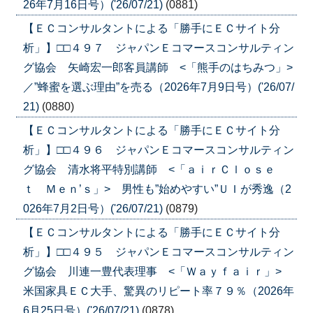
26年7月16日号）('26/07/21)
(0881)
【ＥＣコンサルタントによる「勝手にＥＣサイト分
析」】□□４９７ ジャパンＥコマースコンサルティン
グ協会 矢崎宏一郎客員講師 <「熊手のはちみつ」>
／”蜂蜜を選ぶ理由”を売る（2026年7月9日号）('26/07/
21)
(0880)
【ＥＣコンサルタントによる「勝手にＥＣサイト分
析」】□□４９６ ジャパンＥコマースコンサルティン
グ協会 清水将平特別講師 <「ａｉｒＣｌｏｓｅ
ｔ Ｍｅｎ’ｓ」> 男性も”始めやすい”ＵＩが秀逸（2
026年7月2日号）('26/07/21)
(0879)
【ＥＣコンサルタントによる「勝手にＥＣサイト分
析」】□□４９５ ジャパンＥコマースコンサルティン
グ協会 川連一豊代表理事 <「Ｗａｙｆａｉｒ」>
米国家具ＥＣ大手、驚異のリピート率７９％（2026年
6月25日号）('26/07/21)
(0878)