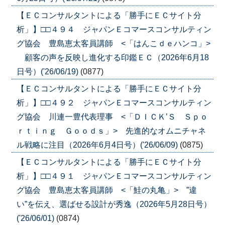
【ＥＣコンサルタントによる「勝手にＥＣサイト分
析」】□□４９４ ジャパンＥコマースコンサルティン
グ協会 豊島恵太客員講師 <「はんこｄｅハンコ」>
顧客の声を反映し進化する印鑑ＥＣ（2026年6月18
日号）('26/06/19)
(0877)
【ＥＣコンサルタントによる「勝手にＥＣサイト分
析」】□□４９２ ジャパンＥコマースコンサルティン
グ協会 川連一豊代表理事 <「ＤＩＣＫ’Ｓ Ｓｐｏ
ｒｔｉｎｇ Ｇｏｏｄｓ」> 先進的なオムニチャネ
ル戦略に注目（2026年6月4日号）('26/06/09)
(0875)
【ＥＣコンサルタントによる「勝手にＥＣサイト分
析」】□□４９１ ジャパンＥコマースコンサルティン
グ協会 豊島恵太客員講師 <「鮭の丸亀」> ”違
い”を伝え、選ばせる設計が秀逸（2026年5月28日号）
('26/06/01)
(0874)