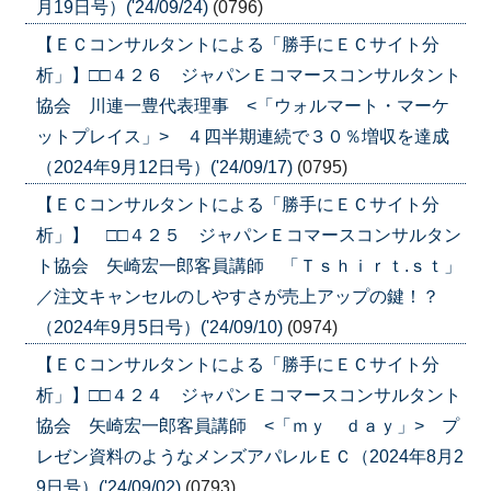
月19日号）('24/09/24)
(0796)
【ＥＣコンサルタントによる「勝手にＥＣサイト分
析」】□□４２６ ジャパンＥコマースコンサルタント
協会 川連一豊代表理事 <「ウォルマート・マーケ
ットプレイス」> ４四半期連続で３０％増収を達成
（2024年9月12日号）('24/09/17)
(0795)
【ＥＣコンサルタントによる「勝手にＥＣサイト分
析」】 □□４２５ ジャパンＥコマースコンサルタン
ト協会 矢崎宏一郎客員講師 「Ｔｓｈｉｒｔ.ｓｔ」
／注文キャンセルのしやすさが売上アップの鍵！？
（2024年9月5日号）('24/09/10)
(0974)
【ＥＣコンサルタントによる「勝手にＥＣサイト分
析」】□□４２４ ジャパンＥコマースコンサルタント
協会 矢崎宏一郎客員講師 <「ｍｙ ｄａｙ」> プ
レゼン資料のようなメンズアパレルＥＣ（2024年8月2
9日号）('24/09/02)
(0793)