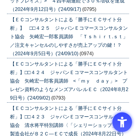
ットプレイス」> ４四半期連続で３０％増収を達成
（2024年9月12日号）('24/09/17)
(0795)
【ＥＣコンサルタントによる「勝手にＥＣサイト分
析」】 □□４２５ ジャパンＥコマースコンサルタン
ト協会 矢崎宏一郎客員講師 「Ｔｓｈｉｒｔ.ｓｔ」
／注文キャンセルのしやすさが売上アップの鍵！？
（2024年9月5日号）('24/09/10)
(0974)
【ＥＣコンサルタントによる「勝手にＥＣサイト分
析」】□□４２４ ジャパンＥコマースコンサルタント
協会 矢崎宏一郎客員講師 <「ｍｙ ｄａｙ」> プ
レゼン資料のようなメンズアパレルＥＣ（2024年8月2
9日号）('24/09/02)
(0793)
【ＥＣコンサルタントによる「勝手にＥＣサイト分
析」】□□４２３ ジャパンＥコマースコンサルタント
協会 清水将平特別講師〈「シェリーショップ」〉／
製造会社がＢ２Ｃ―ＥＣで成長（2024年8月22日号）