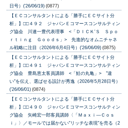
日号）('26/06/19)
(0877)
【ＥＣコンサルタントによる「勝手にＥＣサイト分
析」】□□４９２ ジャパンＥコマースコンサルティン
グ協会 川連一豊代表理事 <「ＤＩＣＫ’Ｓ Ｓｐｏ
ｒｔｉｎｇ Ｇｏｏｄｓ」> 先進的なオムニチャネ
ル戦略に注目（2026年6月4日号）('26/06/09)
(0875)
【ＥＣコンサルタントによる「勝手にＥＣサイト分
析」】□□４９１ ジャパンＥコマースコンサルティン
グ協会 豊島恵太客員講師 <「鮭の丸亀」> ”違
い”を伝え、選ばせる設計が秀逸（2026年5月28日号）
('26/06/01)
(0874)
【ＥＣコンサルタントによる「勝手にＥＣサイト分
析」】□□４９０ ジャパンＥコマースコンサルティン
グ協会 矢崎宏一郎客員講師〈「Ｍａｘｉ―Ｃｏｓ
ｉ」〉／モールでは届かない”リッチな表現”を売る（2