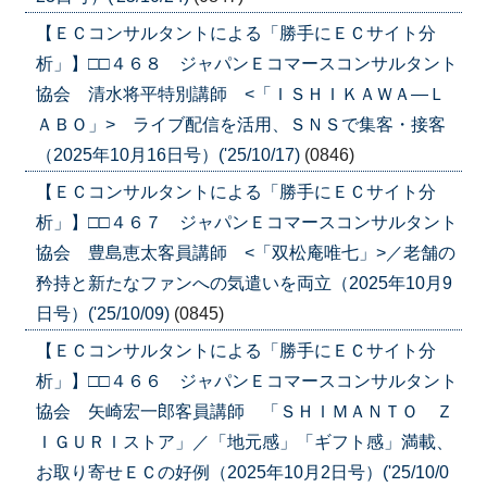
【ＥＣコンサルタントによる「勝手にＥＣサイト分
析」】□□４６８ ジャパンＥコマースコンサルタント
協会 清水将平特別講師 <「ＩＳＨＩＫＡＷＡ―Ｌ
ＡＢＯ」> ライブ配信を活用、ＳＮＳで集客・接客
（2025年10月16日号）('25/10/17)
(0846)
【ＥＣコンサルタントによる「勝手にＥＣサイト分
析」】□□４６７ ジャパンＥコマースコンサルタント
協会 豊島恵太客員講師 <「双松庵唯七」>／老舗の
矜持と新たなファンへの気遣いを両立（2025年10月9
日号）('25/10/09)
(0845)
【ＥＣコンサルタントによる「勝手にＥＣサイト分
析」】□□４６６ ジャパンＥコマースコンサルタント
協会 矢崎宏一郎客員講師 「ＳＨＩＭＡＮＴＯ Ｚ
ＩＧＵＲＩストア」／「地元感」「ギフト感」満載、
お取り寄せＥＣの好例（2025年10月2日号）('25/10/0