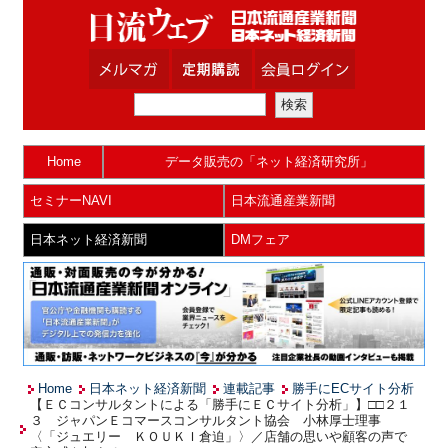
Home
データ販売の「ネット経済研究所」
セミナーNAVI
日本流通産業新聞
日本ネット経済新聞
DMフェア
Home
日本ネット経済新聞
連載記事
勝手にECサイト分析
【ＥＣコンサルタントによる「勝手にＥＣサイト分析」】□□２１
３ ジャパンＥコマースコンサルタント協会 小林厚士理事
〈「ジュエリー ＫＯＵＫＩ倉迫」〉／店舗の思いや顧客の声で