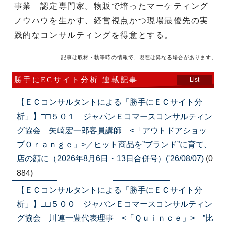
事業 認定専門家。物販で培ったマーケティング
ノウハウを生かす、経営視点かつ現場最優先の実
践的なコンサルティングを得意とする。
記事は取材・執筆時の情報で、現在は異なる場合があります。
勝手にECサイト分析 連載記事
List
【ＥＣコンサルタントによる「勝手にＥＣサイト分
析」】□□５０１ ジャパンＥコマースコンサルティン
グ協会 矢崎宏一郎客員講師 <「アウトドアショッ
プＯｒａｎｇｅ」>／ヒット商品を”ブランド”に育て、
店の顔に（2026年8月6日・13日合併号）('26/08/07)
(0
884)
【ＥＣコンサルタントによる「勝手にＥＣサイト分
析」】□□５００ ジャパンＥコマースコンサルティン
グ協会 川連一豊代表理事 <「Ｑｕｉｎｃｅ」> ”比