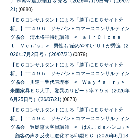
／”蜂蜜を選ぶ理由”を売る（2026年7月9日号）('26/07/
21)
(0880)
【ＥＣコンサルタントによる「勝手にＥＣサイト分
析」】□□４９６ ジャパンＥコマースコンサルティン
グ協会 清水将平特別講師 <「ａｉｒＣｌｏｓｅ
ｔ Ｍｅｎ’ｓ」> 男性も”始めやすい”ＵＩが秀逸（2
026年7月2日号）('26/07/21)
(0879)
【ＥＣコンサルタントによる「勝手にＥＣサイト分
析」】□□４９５ ジャパンＥコマースコンサルティン
グ協会 川連一豊代表理事 <「Ｗａｙｆａｉｒ」>
米国家具ＥＣ大手、驚異のリピート率７９％（2026年
6月25日号）('26/07/21)
(0878)
【ＥＣコンサルタントによる「勝手にＥＣサイト分
析」】□□４９４ ジャパンＥコマースコンサルティン
グ協会 豊島恵太客員講師 <「はんこｄｅハンコ」>
顧客の声を反映し進化する印鑑ＥＣ（2026年6月18