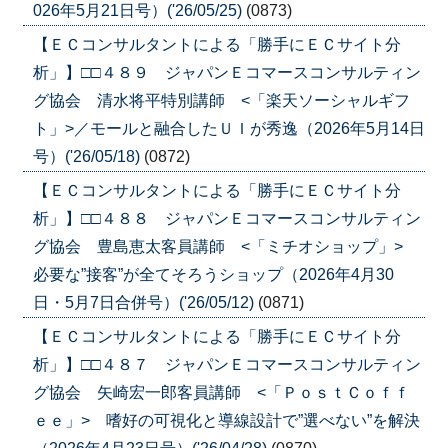
026年5月21日号）('26/05/25)
(0873)
【ＥＣコンサルタントによる「勝手にＥＣサイト分
析」】□□４８９ ジャパンＥコマースコンサルティン
グ協会 清水将平特別講師 <「楽天ソーシャルギフ
ト」>／モールと融合したＵＩが秀逸（2026年5月14日
号）('26/05/18)
(0872)
【ＥＣコンサルタントによる「勝手にＥＣサイト分
析」】□□４８８ ジャパンＥコマースコンサルティン
グ協会 豊島恵太客員講師 <「ミチオショップ」>
必要な”接客”が全てそろうショップ（2026年4月30
日・5月7日合併号）('26/05/12)
(0871)
【ＥＣコンサルタントによる「勝手にＥＣサイト分
析」】□□４８７ ジャパンＥコマースコンサルティン
グ協会 矢崎宏一郎客員講師 <「ＰｏｓｔＣｏｆｆ
ｅｅ」> 嗜好の可視化と導線設計で”選べない”を解決