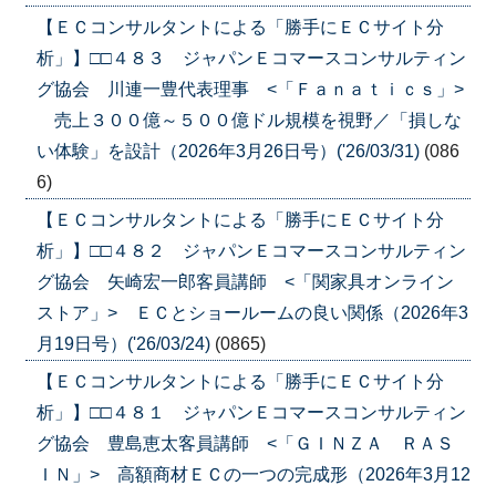
【ＥＣコンサルタントによる「勝手にＥＣサイト分
析」】□□４８３ ジャパンＥコマースコンサルティン
グ協会 川連一豊代表理事 <「Ｆａｎａｔｉｃｓ」>
売上３００億～５００億ドル規模を視野／「損しな
い体験」を設計（2026年3月26日号）('26/03/31)
(086
6)
【ＥＣコンサルタントによる「勝手にＥＣサイト分
析」】□□４８２ ジャパンＥコマースコンサルティン
グ協会 矢崎宏一郎客員講師 <「関家具オンライン
ストア」> ＥＣとショールームの良い関係（2026年3
月19日号）('26/03/24)
(0865)
【ＥＣコンサルタントによる「勝手にＥＣサイト分
析」】□□４８１ ジャパンＥコマースコンサルティン
グ協会 豊島恵太客員講師 <「ＧＩＮＺＡ ＲＡＳ
ＩＮ」> 高額商材ＥＣの一つの完成形（2026年3月12