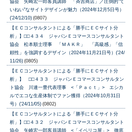
協会 矢崎宏一郎客員講師 「斉吉商店」／圧倒的”て
いねい”なサイトデザインが魅力（2024年12月5日号）
('24/12/10)
(0807)
【ＥＣコンサルタントによる「勝手にＥＣサイト分
析」】□□４３４ ジャパンＥコマースコンサルタント
協会 松本順士理事 「ＭＡＫＲ」 「高級感」「信
頼性」を強調するデザイン（2024年11月21日号）('24/
11/26)
(0805)
【ＥＣコンサルタントによる「勝手にＥＣサイト分
析」】 □□４３３ ジャパンＥコマースコンサルタン
ト協会 川連一豊代表理事 <「Ｐａｃｔ」> エシカ
ルでエコな生産体制でファン獲得（2024年10月31日
号）('24/11/05)
(0802)
【ＥＣコンサルタントによる「勝手にＥＣサイト分
析」】□□４３２ ジャパンＥコマースコンサルタント
協会 矢崎宏一郎客員講師 <「イベリコ屋」> 徹底