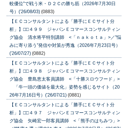
較優位”で戦う米・Ｄ２Ｃの勝ち筋（2026年7月30日
号）('26/08/03)
(0883)
【ＥＣコンサルタントによる「勝手にＥＣサイト分
析」】□□４９９ ジャパンＥコマースコンサルティン
グ協会 清水将平特別講師 <「ｎａｋｏｔａ」>／”悩
みに寄り添う”発信や対策が秀逸（2026年7月23日号）
('26/07/27)
(0882)
【ＥＣコンサルタントによる「勝手にＥＣサイト分
析」】□□４９８ ジャパンＥコマースコンサルティン
グ協会 豊島恵太客員講師 <「十勝スロウフード」>
「牛一頭の価値を最大化」姿勢を感じるサイト（20
26年7月16日号）('26/07/21)
(0881)
【ＥＣコンサルタントによる「勝手にＥＣサイト分
析」】□□４９７ ジャパンＥコマースコンサルティン
グ協会 矢崎宏一郎客員講師 <「熊手のはちみつ」>