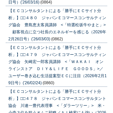
日号）('26/03/16)
(0864)
【ＥＣコンサルタントによる「勝手にＥＣサイト分
析」】□□４８０ ジャパンＥコマースコンサルティン
グ協会 豊島恵太客員講師 <「特選松坂牛やまと」>
顧客視点に立つ社長のエネルギーを感じる（2026年
2月26日号）('26/03/03)
(0862)
【ＥＣコンサルタントによる「勝手にＥＣサイト分
析」】□□４７９ ジャパンＥコマースコンサルティン
グ協会 矢崎宏一郎客員講師 <「ＷＡＫＡＩ オン
ラインストア ＤＩＹ＆ＬＩＦＥ ＧＯＯＤＳ」>／
ユーザー巻き込む生活提案型ＥＣに注目（2026年2月1
9日号）('26/02/24)
(0860)
【ＥＣコンサルタントによる「勝手にＥＣサイト分
析」】□□４７８ ジャパンＥコマースコンサルタント
協会 川連一豊代表理事 <「ダラーツリー」> 米・
小売３位を狙うオムニ戦略／ＡＩ検索にも強い（2026