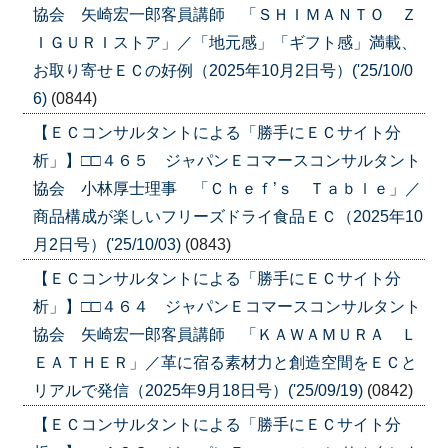
協会 矢崎宏一郎客員講師 「ＳＨＩＭＡＮＴＯ Ｚ
ＩＧＵＲＩストア」／「地元感」「ギフト感」満載、
お取り寄せＥＣの好例（2025年10月2日号）('25/10/0
6)
(0844)
【ＥＣコンサルタントによる「勝手にＥＣサイト分
析」】□□４６５ ジャパンＥコマースコンサルタント
協会 小林厚士理事 「Ｃｈｅｆ’ｓ Ｔａｂｌｅ」／
商品構成が楽しいフリーズドライ食品ＥＣ（2025年10
月2日号）('25/10/03)
(0843)
【ＥＣコンサルタントによる「勝手にＥＣサイト分
析」】□□４６４ ジャパンＥコマースコンサルタント
協会 矢崎宏一郎客員講師 「ＫＡＷＡＭＵＲＡ Ｌ
ＥＡＴＨＥＲ」／革に宿る素材力と創造空間をＥＣと
リアルで発信（2025年9月18日号）('25/09/19)
(0842)
【ＥＣコンサルタントによる「勝手にＥＣサイト分