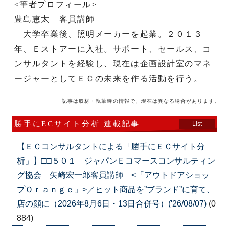
<筆者プロフィール>
豊島恵太 客員講師
大学卒業後、照明メーカーを起業。２０１３
年、Ｅストアーに入社。サポート、セールス、コ
ンサルタントを経験し、現在は企画設計室のマネ
ージャーとしてＥＣの未来を作る活動を行う。
記事は取材・執筆時の情報で、現在は異なる場合があります。
勝手にECサイト分析 連載記事
List
【ＥＣコンサルタントによる「勝手にＥＣサイト分
析」】□□５０１ ジャパンＥコマースコンサルティン
グ協会 矢崎宏一郎客員講師 <「アウトドアショッ
プＯｒａｎｇｅ」>／ヒット商品を”ブランド”に育て、
店の顔に（2026年8月6日・13日合併号）('26/08/07)
(0
884)