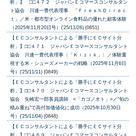
析」】 □□４７２ ジャパンＥコマースコンサルタン
ト協会 川連一豊代表理事 「ＦｒｅｓｈＤｉｒｅｃ
ｔ」／米・都市型オンライン食料品の優れた顧客体験
（2025年11月20日号）('25/11/26)
(0851)
【ＥＣコンサルタントによる「勝手にＥＣサイト分
析」】□□４７１ ジャパンＥコマースコンサルタント
協会 川連一豊代表理事〈「Ｋｉｚｉｋ」〉／体験重
視する米・シューズメーカーの戦略（2025年11月6日
号）('25/11/11)
(0849)
【ＥＣコンサルタントによる「勝手にＥＣサイト分
析」】□□４７０ ジャパンＥコマースコンサルタント
協会 矢崎宏一郎客員講師 <「カゴノオト」>／”旬の
積み重ね”で高付加価値化に成功（2025年10月30日
号）('25/11/04)
(0848)
【ＥＣコンサルタントによる「勝手にＥＣサイト分
析」】□□４６９ ジャパンＥコマースコンサルタント