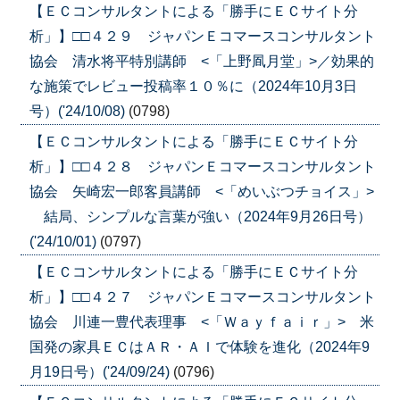
【ＥＣコンサルタントによる「勝手にＥＣサイト分
析」】□□４２９ ジャパンＥコマースコンサルタント
協会 清水将平特別講師 <「上野凮月堂」>／効果的
な施策でレビュー投稿率１０％に（2024年10月3日
号）('24/10/08)
(0798)
【ＥＣコンサルタントによる「勝手にＥＣサイト分
析」】□□４２８ ジャパンＥコマースコンサルタント
協会 矢崎宏一郎客員講師 <「めいぶつチョイス」>
結局、シンプルな言葉が強い（2024年9月26日号）
('24/10/01)
(0797)
【ＥＣコンサルタントによる「勝手にＥＣサイト分
析」】□□４２７ ジャパンＥコマースコンサルタント
協会 川連一豊代表理事 <「Ｗａｙｆａｉｒ」> 米
国発の家具ＥＣはＡＲ・ＡＩで体験を進化（2024年9
月19日号）('24/09/24)
(0796)