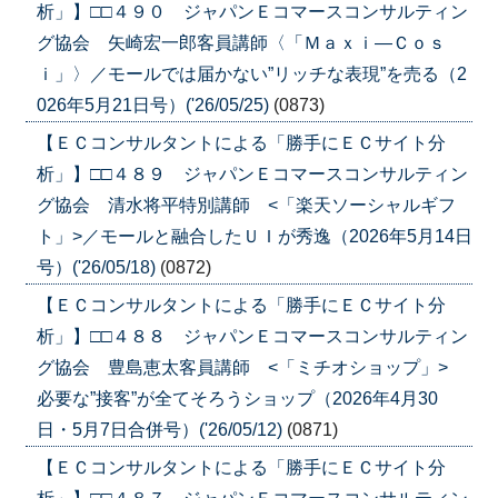
析」】□□４９０ ジャパンＥコマースコンサルティン
グ協会 矢崎宏一郎客員講師〈「Ｍａｘｉ―Ｃｏｓ
ｉ」〉／モールでは届かない”リッチな表現”を売る（2
026年5月21日号）('26/05/25)
(0873)
【ＥＣコンサルタントによる「勝手にＥＣサイト分
析」】□□４８９ ジャパンＥコマースコンサルティン
グ協会 清水将平特別講師 <「楽天ソーシャルギフ
ト」>／モールと融合したＵＩが秀逸（2026年5月14日
号）('26/05/18)
(0872)
【ＥＣコンサルタントによる「勝手にＥＣサイト分
析」】□□４８８ ジャパンＥコマースコンサルティン
グ協会 豊島恵太客員講師 <「ミチオショップ」>
必要な”接客”が全てそろうショップ（2026年4月30
日・5月7日合併号）('26/05/12)
(0871)
【ＥＣコンサルタントによる「勝手にＥＣサイト分