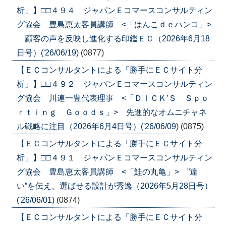
析」】□□４９４ ジャパンＥコマースコンサルティン
グ協会 豊島恵太客員講師 <「はんこｄｅハンコ」>
顧客の声を反映し進化する印鑑ＥＣ（2026年6月18
日号）('26/06/19)
(0877)
【ＥＣコンサルタントによる「勝手にＥＣサイト分
析」】□□４９２ ジャパンＥコマースコンサルティン
グ協会 川連一豊代表理事 <「ＤＩＣＫ’Ｓ Ｓｐｏ
ｒｔｉｎｇ Ｇｏｏｄｓ」> 先進的なオムニチャネ
ル戦略に注目（2026年6月4日号）('26/06/09)
(0875)
【ＥＣコンサルタントによる「勝手にＥＣサイト分
析」】□□４９１ ジャパンＥコマースコンサルティン
グ協会 豊島恵太客員講師 <「鮭の丸亀」> ”違
い”を伝え、選ばせる設計が秀逸（2026年5月28日号）
('26/06/01)
(0874)
【ＥＣコンサルタントによる「勝手にＥＣサイト分