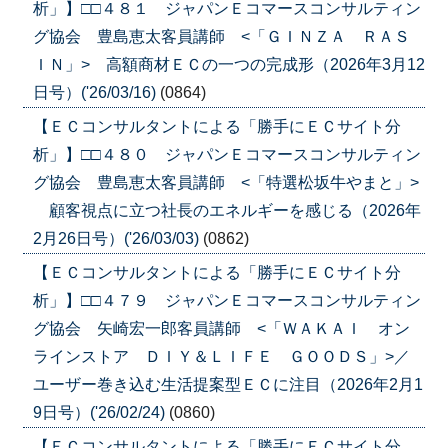
析」】□□４８１ ジャパンＥコマースコンサルティン
グ協会 豊島恵太客員講師 <「ＧＩＮＺＡ ＲＡＳ
ＩＮ」> 高額商材ＥＣの一つの完成形（2026年3月12
日号）('26/03/16)
(0864)
【ＥＣコンサルタントによる「勝手にＥＣサイト分
析」】□□４８０ ジャパンＥコマースコンサルティン
グ協会 豊島恵太客員講師 <「特選松坂牛やまと」>
顧客視点に立つ社長のエネルギーを感じる（2026年
2月26日号）('26/03/03)
(0862)
【ＥＣコンサルタントによる「勝手にＥＣサイト分
析」】□□４７９ ジャパンＥコマースコンサルティン
グ協会 矢崎宏一郎客員講師 <「ＷＡＫＡＩ オン
ラインストア ＤＩＹ＆ＬＩＦＥ ＧＯＯＤＳ」>／
ユーザー巻き込む生活提案型ＥＣに注目（2026年2月1
9日号）('26/02/24)
(0860)
【ＥＣコンサルタントによる「勝手にＥＣサイト分