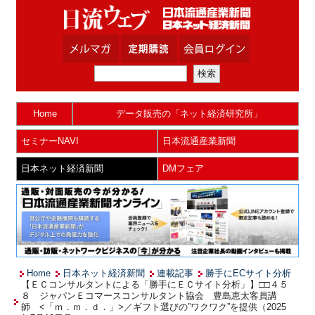
Home
データ販売の「ネット経済研究所」
セミナーNAVI
日本流通産業新聞
日本ネット経済新聞
DMフェア
Home
日本ネット経済新聞
連載記事
勝手にECサイト分析
【ＥＣコンサルタントによる「勝手にＥＣサイト分析」】□□４５
８ ジャパンＥコマースコンサルタント協会 豊島恵太客員講
師 <「ｍ．ｍ．ｄ．」>／ギフト選びの”ワクワク”を提供（2025