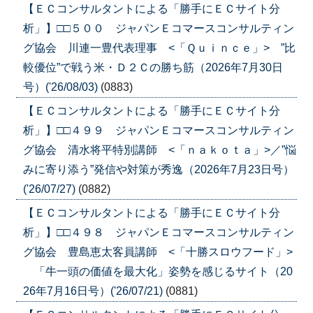
【ＥＣコンサルタントによる「勝手にＥＣサイト分
析」】□□５００ ジャパンＥコマースコンサルティン
グ協会 川連一豊代表理事 <「Ｑｕｉｎｃｅ」> ”比
較優位”で戦う米・Ｄ２Ｃの勝ち筋（2026年7月30日
号）('26/08/03)
(0883)
【ＥＣコンサルタントによる「勝手にＥＣサイト分
析」】□□４９９ ジャパンＥコマースコンサルティン
グ協会 清水将平特別講師 <「ｎａｋｏｔａ」>／”悩
みに寄り添う”発信や対策が秀逸（2026年7月23日号）
('26/07/27)
(0882)
【ＥＣコンサルタントによる「勝手にＥＣサイト分
析」】□□４９８ ジャパンＥコマースコンサルティン
グ協会 豊島恵太客員講師 <「十勝スロウフード」>
「牛一頭の価値を最大化」姿勢を感じるサイト（20
26年7月16日号）('26/07/21)
(0881)