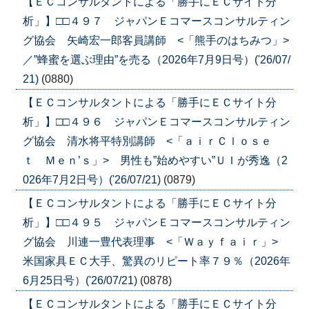
【ＥＣコンサルタントによる「勝手にＥＣサイト分
析」】□□４９７ ジャパンＥコマースコンサルティン
グ協会 矢崎宏一郎客員講師 <「熊手のはちみつ」>
／”蜂蜜を選ぶ理由”を売る（2026年7月9日号）('26/07/
21)
(0880)
【ＥＣコンサルタントによる「勝手にＥＣサイト分
析」】□□４９６ ジャパンＥコマースコンサルティン
グ協会 清水将平特別講師 <「ａｉｒＣｌｏｓｅ
ｔ Ｍｅｎ’ｓ」> 男性も”始めやすい”ＵＩが秀逸（2
026年7月2日号）('26/07/21)
(0879)
【ＥＣコンサルタントによる「勝手にＥＣサイト分
析」】□□４９５ ジャパンＥコマースコンサルティン
グ協会 川連一豊代表理事 <「Ｗａｙｆａｉｒ」>
米国家具ＥＣ大手、驚異のリピート率７９％（2026年
6月25日号）('26/07/21)
(0878)
【ＥＣコンサルタントによる「勝手にＥＣサイト分