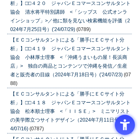
析」】□□４２０ ジャパンＥコマースコンサルタント
協会 清水将平特別講師 <「シップス 公式オンラ
インショップ」>／他に類を見ない検索機能を評価（2
024年7月25日号）('24/07/29)
(0789)
【ＥＣコンサルタントによる「勝手にＥＣサイト分
析」】□□４１９ ジャパンＥコマースコンサルタント
協会 小林厚士理事 <「沖縄うまいもの屋！長浜商
店」> 独自の商品とコンテンツで沖縄を発信／生産
者と販売者の目線（2024年7月18日号）('24/07/23)
(07
88)
【ＥＣコンサルタントによる「勝手にＥＣサイト分
析」】□□４１８ ジャパンＥコマースコンサルタント
協会 松本順士理事 <「ＩＩＳＥ」> ミニマリスト
の美学際立つサイトデザイン（2024年7月11日号）('2
4/07/16)
(0787)