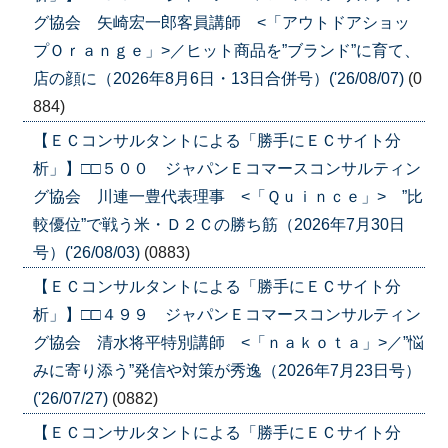
グ協会 矢崎宏一郎客員講師 <「アウトドアショッ
プＯｒａｎｇｅ」>／ヒット商品を”ブランド”に育て、
店の顔に（2026年8月6日・13日合併号）('26/08/07)
(0
884)
【ＥＣコンサルタントによる「勝手にＥＣサイト分
析」】□□５００ ジャパンＥコマースコンサルティン
グ協会 川連一豊代表理事 <「Ｑｕｉｎｃｅ」> ”比
較優位”で戦う米・Ｄ２Ｃの勝ち筋（2026年7月30日
号）('26/08/03)
(0883)
【ＥＣコンサルタントによる「勝手にＥＣサイト分
析」】□□４９９ ジャパンＥコマースコンサルティン
グ協会 清水将平特別講師 <「ｎａｋｏｔａ」>／”悩
みに寄り添う”発信や対策が秀逸（2026年7月23日号）
('26/07/27)
(0882)
【ＥＣコンサルタントによる「勝手にＥＣサイト分