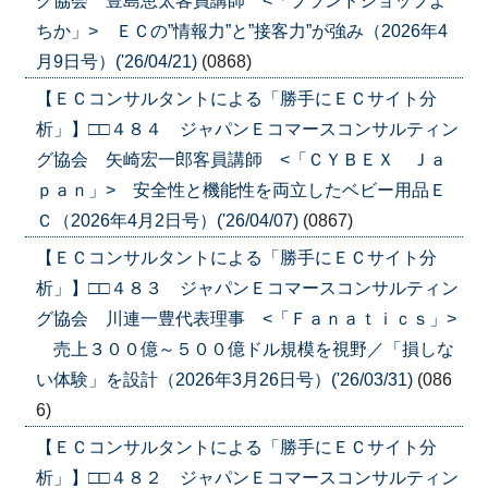
グ協会 豊島恵太客員講師 <「ブランドショップよ
ちか」> ＥＣの”情報力”と”接客力”が強み（2026年4
月9日号）('26/04/21)
(0868)
【ＥＣコンサルタントによる「勝手にＥＣサイト分
析」】□□４８４ ジャパンＥコマースコンサルティン
グ協会 矢崎宏一郎客員講師 <「ＣＹＢＥＸ Ｊａ
ｐａｎ」> 安全性と機能性を両立したベビー用品Ｅ
Ｃ（2026年4月2日号）('26/04/07)
(0867)
【ＥＣコンサルタントによる「勝手にＥＣサイト分
析」】□□４８３ ジャパンＥコマースコンサルティン
グ協会 川連一豊代表理事 <「Ｆａｎａｔｉｃｓ」>
売上３００億～５００億ドル規模を視野／「損しな
い体験」を設計（2026年3月26日号）('26/03/31)
(086
6)
【ＥＣコンサルタントによる「勝手にＥＣサイト分
析」】□□４８２ ジャパンＥコマースコンサルティン