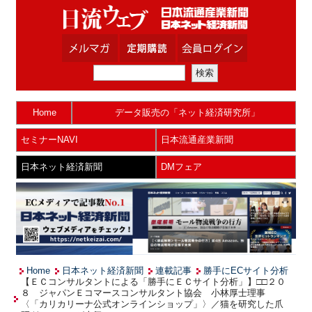
Home
データ販売の「ネット経済研究所」
セミナーNAVI
日本流通産業新聞
日本ネット経済新聞
DMフェア
Home
日本ネット経済新聞
連載記事
勝手にECサイト分析
【ＥＣコンサルタントによる「勝手にＥＣサイト分析」】□□２０
８ ジャパンＥコマースコンサルタント協会 小林厚士理事
〈「カリカリーナ公式オンラインショップ」〉／猫を研究した爪