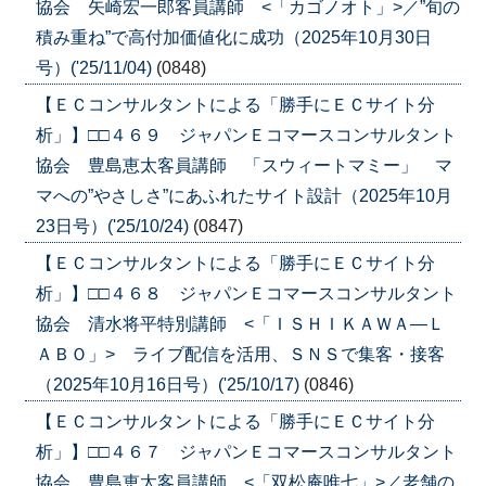
協会 矢崎宏一郎客員講師 <「カゴノオト」>／”旬の
積み重ね”で高付加価値化に成功（2025年10月30日
号）('25/11/04)
(0848)
【ＥＣコンサルタントによる「勝手にＥＣサイト分
析」】□□４６９ ジャパンＥコマースコンサルタント
協会 豊島恵太客員講師 「スウィートマミー」 マ
マへの”やさしさ”にあふれたサイト設計（2025年10月
23日号）('25/10/24)
(0847)
【ＥＣコンサルタントによる「勝手にＥＣサイト分
析」】□□４６８ ジャパンＥコマースコンサルタント
協会 清水将平特別講師 <「ＩＳＨＩＫＡＷＡ―Ｌ
ＡＢＯ」> ライブ配信を活用、ＳＮＳで集客・接客
（2025年10月16日号）('25/10/17)
(0846)
【ＥＣコンサルタントによる「勝手にＥＣサイト分
析」】□□４６７ ジャパンＥコマースコンサルタント
協会 豊島恵太客員講師 <「双松庵唯七」>／老舗の