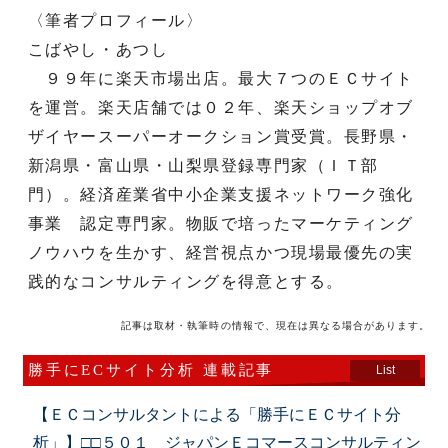
〈筆者プロフィール〉
こばやし・あつし
９９年に楽天市場出店。最大７つのＥＣサイト
を運営。楽天店舗では０２年、楽天ショップオブ
ザイヤースーパーオークション賞受賞。長野県・
新潟県・富山県・山梨県登録専門家（ＩＴ部
門）。経済産業省中小企業支援ネットワーク強化
事業 認定専門家。物販で培ったマーケティング
ノウハウを生かす、経営視点かつ現場最優先の実
践的なコンサルティングを得意とする。
記事は取材・執筆時の情報で、現在は異なる場合があります。
勝手にECサイト分析 連載記事
List
【ＥＣコンサルタントによる「勝手にＥＣサイト分
析」】□□５０１ ジャパンＥコマースコンサルティン