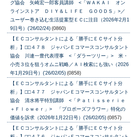
グ協会 矢崎宏一郎客員講師 <「ＷＡＫＡＩ オン
ラインストア ＤＩＹ＆ＬＩＦＥ ＧＯＯＤＳ」>／
ユーザー巻き込む生活提案型ＥＣに注目（2026年2月1
9日号）('26/02/24)
(0860)
【ＥＣコンサルタントによる「勝手にＥＣサイト分
析」】□□４７８ ジャパンＥコマースコンサルタント
協会 川連一豊代表理事 <「ダラーツリー」> 米・
小売３位を狙うオムニ戦略／ＡＩ検索にも強い（2026
年1月29日号）('26/02/05)
(0858)
【ＥＣコンサルタントによる「勝手にＥＣサイト分
析」】□□４７７ ジャパンＥコマースコンサルタント
協会 清水将平特別講師 <「Ｐａｔｉｓｓｅｒｉｅ
＋Ｆｌｏｗｅｒ」> 「プロポーズフラワー」特化の
価値を訴求（2026年1月22日号）('26/02/05)
(0857)
【ＥＣコンサルタントによる「勝手にＥＣサイト分
析」】□□４７６ ジャパンＥコマースコンサルタント