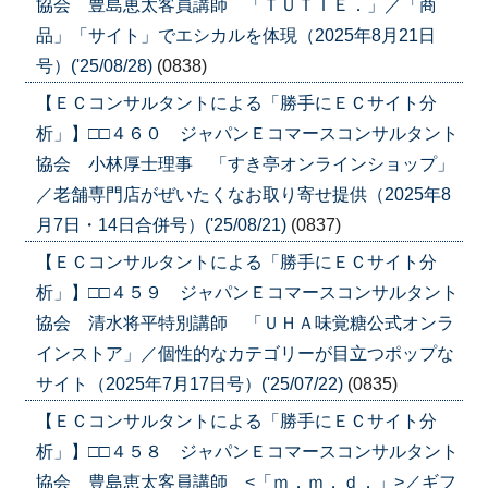
協会 豊島恵太客員講師 「ＴＵＴＩＥ．」／「商
品」「サイト」でエシカルを体現（2025年8月21日
号）('25/08/28)
(0838)
【ＥＣコンサルタントによる「勝手にＥＣサイト分
析」】□□４６０ ジャパンＥコマースコンサルタント
協会 小林厚士理事 「すき亭オンラインショップ」
／老舗専門店がぜいたくなお取り寄せ提供（2025年8
月7日・14日合併号）('25/08/21)
(0837)
【ＥＣコンサルタントによる「勝手にＥＣサイト分
析」】□□４５９ ジャパンＥコマースコンサルタント
協会 清水将平特別講師 「ＵＨＡ味覚糖公式オンラ
インストア」／個性的なカテゴリーが目立つポップな
サイト（2025年7月17日号）('25/07/22)
(0835)
【ＥＣコンサルタントによる「勝手にＥＣサイト分
析」】□□４５８ ジャパンＥコマースコンサルタント
協会 豊島恵太客員講師 <「ｍ．ｍ．ｄ．」>／ギフ