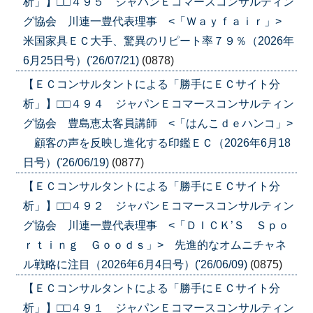
析」】□□４９５ ジャパンＥコマースコンサルティン
グ協会 川連一豊代表理事 <「Ｗａｙｆａｉｒ」>
米国家具ＥＣ大手、驚異のリピート率７９％（2026年
6月25日号）('26/07/21)
(0878)
【ＥＣコンサルタントによる「勝手にＥＣサイト分
析」】□□４９４ ジャパンＥコマースコンサルティン
グ協会 豊島恵太客員講師 <「はんこｄｅハンコ」>
顧客の声を反映し進化する印鑑ＥＣ（2026年6月18
日号）('26/06/19)
(0877)
【ＥＣコンサルタントによる「勝手にＥＣサイト分
析」】□□４９２ ジャパンＥコマースコンサルティン
グ協会 川連一豊代表理事 <「ＤＩＣＫ’Ｓ Ｓｐｏ
ｒｔｉｎｇ Ｇｏｏｄｓ」> 先進的なオムニチャネ
ル戦略に注目（2026年6月4日号）('26/06/09)
(0875)
【ＥＣコンサルタントによる「勝手にＥＣサイト分
析」】□□４９１ ジャパンＥコマースコンサルティン