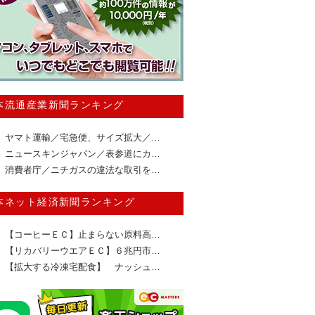
本流通産業新聞ランキング
ヤマト運輸／宅急便、サイズ拡大／…
ニュースキンジャパン／表参道にカ…
消費者庁／ニチガスの違法な取引を…
本ネット経済新聞ランキング
【コーヒーＥＣ】止まらない原料高…
【リカバリーウエアＥＣ】６兆円市…
【拡大する冷凍宅配食】 ナッシュ…