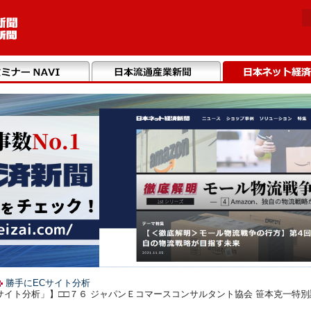
勝手にECサイト分析
イト分析」】□□７６ ジャパンＥコマースコンサルタント協会 笹本克一特