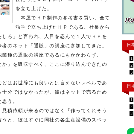
を立ち上げた。
本屋でＨＰ制作の参考書を買い、全て
独学で立ち上げたＨＰである。社長から
をしろ」と言われ、人目を忍んで１人でＨＰを
日
筆者のネット「通販」の講座に参加してきた。
業種の通販の講座であるにもかかわらず、
1
とか」を吸収すべく、ここに潜り込んできたの
2
3
どはお世辞にも良いとは言えないレベルであ
日
も十分ではなかったが、彼はネットで売るため
1
と思う。
2
見積依頼が来るのではなく『作ってくれそう
3
言うと、彼はすぐに同社の各生産設備のスペッ