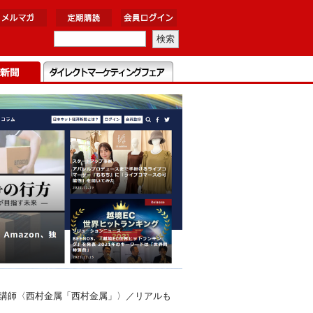
別講師〈西村金属「西村金属」〉／リアルも