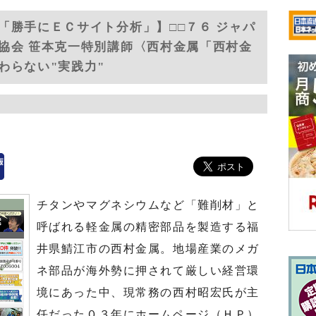
「勝手にＥＣサイト分析」】□□７６ ジャパ
協会 笹本克一特別講師〈西村金属「西村金
わらない"実践力"
チタンやマグネシウムなど「難削材」と
呼ばれる軽金属の精密部品を製造する福
井県鯖江市の西村金属。地場産業のメガ
ネ部品が海外勢に押されて厳しい経営環
境にあった中、現常務の西村昭宏氏が主
任だった０３年にホームページ（ＨＰ）