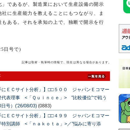
」であるが、製造業において生産設備の開示
他社に生産能力を教えることにもつながり、ま
性もある。それを承知の上で、独断で開示を行
5日号で)
記事は取材・執筆時の情報で、現在は異なる場合があります。
事
手にＥＣサイト分析」】□□５００ ジャパンＥコマー
代表理事 <「Ｑｕｉｎｃｅ」> ”比較優位”で戦う
）('26/08/03)
(0883)
手にＥＣサイト分析」】□□４９９ ジャパンＥコマー
特別講師 <「ｎａｋｏｔａ」>／”悩みに寄り添