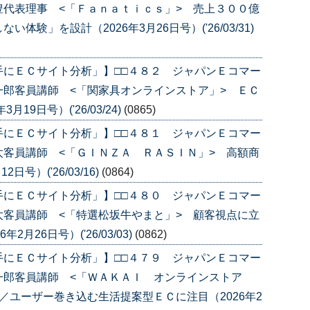
代表理事 <「Ｆａｎａｔｉｃｓ」> 売上３００億
験」を設計（2026年3月26日号）('26/03/31)
手にＥＣサイト分析」】□□４８２ ジャパンＥコマー
郎客員講師 <「関家具オンラインストア」> ＥＣ
9日号）('26/03/24)
(0865)
手にＥＣサイト分析」】□□４８１ ジャパンＥコマー
客員講師 <「ＧＩＮＺＡ ＲＡＳＩＮ」> 高額商
号）('26/03/16)
(0864)
手にＥＣサイト分析」】□□４８０ ジャパンＥコマー
客員講師 <「特選松坂牛やまと」> 顧客視点に立
月26日号）('26/03/03)
(0862)
手にＥＣサイト分析」】□□４７９ ジャパンＥコマー
一郎客員講師 <「ＷＡＫＡＩ オンラインストア
／ユーザー巻き込む生活提案型ＥＣに注目（2026年2