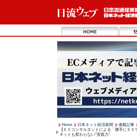
Home
日本ネット経済新聞
連載記事
【ＥＣコンサルタントによる「勝手にＥＣサ
ネットも変わらない"実践力"