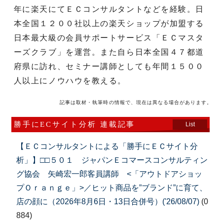
年に楽天にてＥＣコンサルタントなどを経験。日
本全国１２００社以上の楽天ショップが加盟する
日本最大級の会員サポートサービス「ＥＣマスタ
ーズクラブ」を運営。また自ら日本全国４７都道
府県に訪れ、セミナー講師としても年間１５００
人以上にノウハウを教える。
記事は取材・執筆時の情報で、現在は異なる場合があります。
勝手にECサイト分析 連載記事
List
【ＥＣコンサルタントによる「勝手にＥＣサイト分
析」】□□５０１ ジャパンＥコマースコンサルティン
グ協会 矢崎宏一郎客員講師 <「アウトドアショッ
プＯｒａｎｇｅ」>／ヒット商品を”ブランド”に育て、
店の顔に（2026年8月6日・13日合併号）('26/08/07)
(0
884)