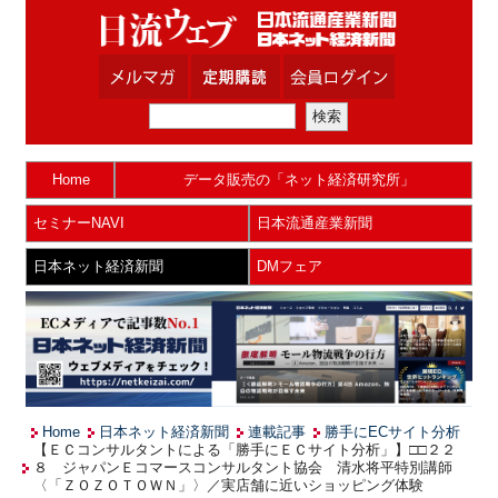
Home
データ販売の「ネット経済研究所」
セミナーNAVI
日本流通産業新聞
日本ネット経済新聞
DMフェア
Home
日本ネット経済新聞
連載記事
勝手にECサイト分析
【ＥＣコンサルタントによる「勝手にＥＣサイト分析」】□□２２
８ ジャパンＥコマースコンサルタント協会 清水将平特別講師
〈「ＺＯＺＯＴＯＷＮ」〉／実店舗に近いショッピング体験