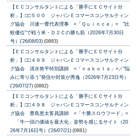
【ＥＣコンサルタントによる「勝手にＥＣサイト分
析」】□□５００ ジャパンＥコマースコンサルティン
グ協会 川連一豊代表理事 <「Ｑｕｉｎｃｅ」> ”比
較優位”で戦う米・Ｄ２Ｃの勝ち筋（2026年7月30日
号）('26/08/03)
(0883)
【ＥＣコンサルタントによる「勝手にＥＣサイト分
析」】□□４９９ ジャパンＥコマースコンサルティン
グ協会 清水将平特別講師 <「ｎａｋｏｔａ」>／”悩
みに寄り添う”発信や対策が秀逸（2026年7月23日号）
('26/07/27)
(0882)
【ＥＣコンサルタントによる「勝手にＥＣサイト分
析」】□□４９８ ジャパンＥコマースコンサルティン
グ協会 豊島恵太客員講師 <「十勝スロウフード」>
「牛一頭の価値を最大化」姿勢を感じるサイト（20
26年7月16日号）('26/07/21)
(0881)