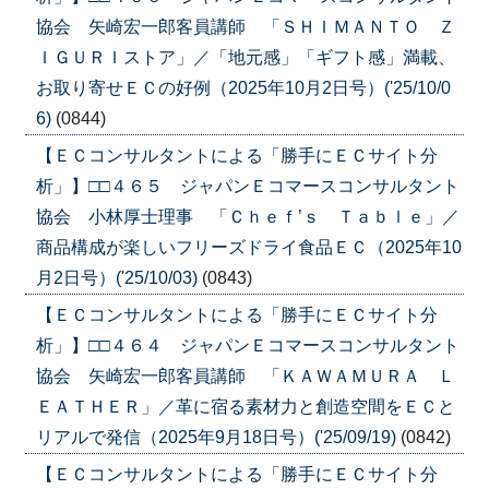
協会 矢崎宏一郎客員講師 「ＳＨＩＭＡＮＴＯ Ｚ
ＩＧＵＲＩストア」／「地元感」「ギフト感」満載、
お取り寄せＥＣの好例（2025年10月2日号）('25/10/0
6)
(0844)
【ＥＣコンサルタントによる「勝手にＥＣサイト分
析」】□□４６５ ジャパンＥコマースコンサルタント
協会 小林厚士理事 「Ｃｈｅｆ’ｓ Ｔａｂｌｅ」／
商品構成が楽しいフリーズドライ食品ＥＣ（2025年10
月2日号）('25/10/03)
(0843)
【ＥＣコンサルタントによる「勝手にＥＣサイト分
析」】□□４６４ ジャパンＥコマースコンサルタント
協会 矢崎宏一郎客員講師 「ＫＡＷＡＭＵＲＡ Ｌ
ＥＡＴＨＥＲ」／革に宿る素材力と創造空間をＥＣと
リアルで発信（2025年9月18日号）('25/09/19)
(0842)
【ＥＣコンサルタントによる「勝手にＥＣサイト分