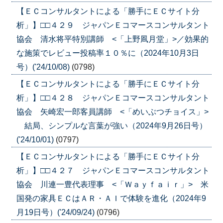
【ＥＣコンサルタントによる「勝手にＥＣサイト分
析」】□□４２９ ジャパンＥコマースコンサルタント
協会 清水将平特別講師 <「上野凮月堂」>／効果的
な施策でレビュー投稿率１０％に（2024年10月3日
号）('24/10/08)
(0798)
【ＥＣコンサルタントによる「勝手にＥＣサイト分
析」】□□４２８ ジャパンＥコマースコンサルタント
協会 矢崎宏一郎客員講師 <「めいぶつチョイス」>
結局、シンプルな言葉が強い（2024年9月26日号）
('24/10/01)
(0797)
【ＥＣコンサルタントによる「勝手にＥＣサイト分
析」】□□４２７ ジャパンＥコマースコンサルタント
協会 川連一豊代表理事 <「Ｗａｙｆａｉｒ」> 米
国発の家具ＥＣはＡＲ・ＡＩで体験を進化（2024年9
月19日号）('24/09/24)
(0796)