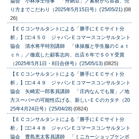
協会 小林厚士理事 「舟納豆」／素材から容器、売
り方までこだわり（2025年5月15日号）('25/05/21)
(08
26)
【ＥＣコンサルタントによる「勝手にＥＣサイト分
析」】□□４５０ ジャパンＥコマースコンサルタント
協会 清水将平特別講師 「体操服と学生服のＣａｔ
ｃｈ」／徹底した顧客志向、出店６年でＳＯＹ受賞
（2025年5月1日・8日合併号）('25/05/13)
(0825)
【ＥＣコンサルタントによる「勝手にＥＣサイト分
析」】□□４４９ ジャパンＥコマースコンサルタント
協会 矢崎宏一郎客員講師 「庄内なんでも屋」／地
方スーパーの可能性広げる、新しいＥＣのカタチ（20
25年4月24日号）('25/04/28)
(0824)
【ＥＣコンサルタントによる「勝手にＥＣサイト分
析」】□□４４８ ジャパンＥコマースコンサルタント
協会 豊島恵太客員講師 「ミニカーショップケンボ