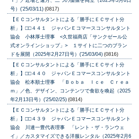
Ｔ」／近場と遠方、二つの価値を両立（2025年3月6日
号）('25/03/11)
(0817)
【ＥＣコンサルタントによる「勝手にＥＣサイト分
析」】□□４４１ ジャパンＥコマースコンサルタント
協会 小林厚士理事 <久世福商店「サンクゼール公
式オンラインショップ」> １サイトに二つのブラン
ドを展開（2025年2月27日号）('25/03/04)
(0816)
【ＥＣコンサルタントによる「勝手にＥＣサイト分
析」】□□４４０ ジャパンＥコマースコンサルタント
協会 松本順士理事 「Ｂｏｂａ Ｉｃｅ Ｃｒｅａ
ｍ」／色、デザイン、コンテンツで食欲を喚起（2025
年2月13日号）('25/02/25)
(0814)
【ＥＣコンサルタントによる「勝手にＥＣサイト分
析」】□□４３９ ジャパンＥコマースコンサルタント
協会 川連一豊代表理事 「レント・ザ・ランウェ
イ」／カスタマイズできる洋服レンタル（2025年2月6