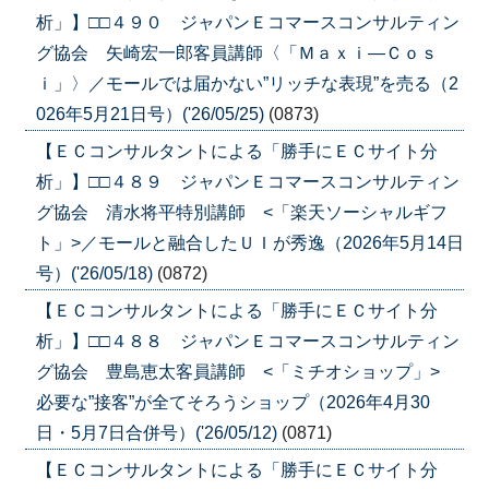
析」】□□４９０ ジャパンＥコマースコンサルティン
グ協会 矢崎宏一郎客員講師〈「Ｍａｘｉ―Ｃｏｓ
ｉ」〉／モールでは届かない”リッチな表現”を売る（2
026年5月21日号）('26/05/25)
(0873)
【ＥＣコンサルタントによる「勝手にＥＣサイト分
析」】□□４８９ ジャパンＥコマースコンサルティン
グ協会 清水将平特別講師 <「楽天ソーシャルギフ
ト」>／モールと融合したＵＩが秀逸（2026年5月14日
号）('26/05/18)
(0872)
【ＥＣコンサルタントによる「勝手にＥＣサイト分
析」】□□４８８ ジャパンＥコマースコンサルティン
グ協会 豊島恵太客員講師 <「ミチオショップ」>
必要な”接客”が全てそろうショップ（2026年4月30
日・5月7日合併号）('26/05/12)
(0871)
【ＥＣコンサルタントによる「勝手にＥＣサイト分