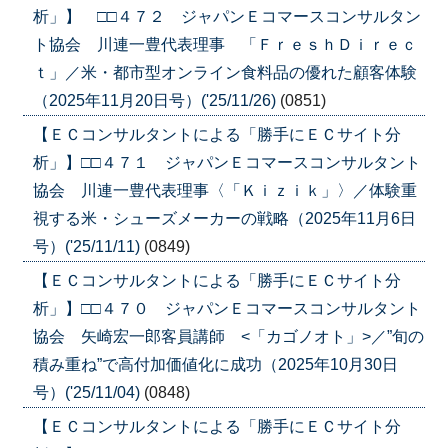
析」】 □□４７２ ジャパンＥコマースコンサルタン
ト協会 川連一豊代表理事 「ＦｒｅｓｈＤｉｒｅｃ
ｔ」／米・都市型オンライン食料品の優れた顧客体験
（2025年11月20日号）('25/11/26)
(0851)
【ＥＣコンサルタントによる「勝手にＥＣサイト分
析」】□□４７１ ジャパンＥコマースコンサルタント
協会 川連一豊代表理事〈「Ｋｉｚｉｋ」〉／体験重
視する米・シューズメーカーの戦略（2025年11月6日
号）('25/11/11)
(0849)
【ＥＣコンサルタントによる「勝手にＥＣサイト分
析」】□□４７０ ジャパンＥコマースコンサルタント
協会 矢崎宏一郎客員講師 <「カゴノオト」>／”旬の
積み重ね”で高付加価値化に成功（2025年10月30日
号）('25/11/04)
(0848)
【ＥＣコンサルタントによる「勝手にＥＣサイト分