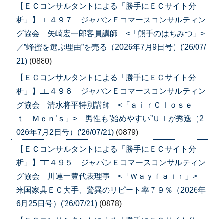
【ＥＣコンサルタントによる「勝手にＥＣサイト分
析」】□□４９７ ジャパンＥコマースコンサルティン
グ協会 矢崎宏一郎客員講師 <「熊手のはちみつ」>
／”蜂蜜を選ぶ理由”を売る（2026年7月9日号）('26/07/
21)
(0880)
【ＥＣコンサルタントによる「勝手にＥＣサイト分
析」】□□４９６ ジャパンＥコマースコンサルティン
グ協会 清水将平特別講師 <「ａｉｒＣｌｏｓｅ
ｔ Ｍｅｎ’ｓ」> 男性も”始めやすい”ＵＩが秀逸（2
026年7月2日号）('26/07/21)
(0879)
【ＥＣコンサルタントによる「勝手にＥＣサイト分
析」】□□４９５ ジャパンＥコマースコンサルティン
グ協会 川連一豊代表理事 <「Ｗａｙｆａｉｒ」>
米国家具ＥＣ大手、驚異のリピート率７９％（2026年
6月25日号）('26/07/21)
(0878)