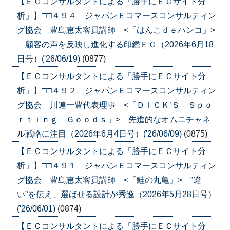
【ＥＣコンサルタントによる「勝手にＥＣサイト分
析」】□□４９４ ジャパンＥコマースコンサルティン
グ協会 豊島恵太客員講師 <「はんこｄｅハンコ」>
顧客の声を反映し進化する印鑑ＥＣ（2026年6月18
日号）('26/06/19)
(0877)
【ＥＣコンサルタントによる「勝手にＥＣサイト分
析」】□□４９２ ジャパンＥコマースコンサルティン
グ協会 川連一豊代表理事 <「ＤＩＣＫ’Ｓ Ｓｐｏ
ｒｔｉｎｇ Ｇｏｏｄｓ」> 先進的なオムニチャネ
ル戦略に注目（2026年6月4日号）('26/06/09)
(0875)
【ＥＣコンサルタントによる「勝手にＥＣサイト分
析」】□□４９１ ジャパンＥコマースコンサルティン
グ協会 豊島恵太客員講師 <「鮭の丸亀」> ”違
い”を伝え、選ばせる設計が秀逸（2026年5月28日号）
('26/06/01)
(0874)
【ＥＣコンサルタントによる「勝手にＥＣサイト分