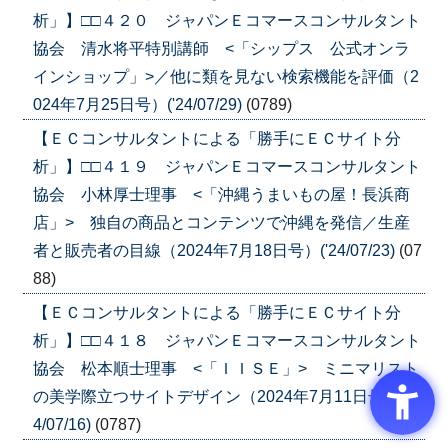
析」】□□４２０ ジャパンＥコマースコンサルタント
協会 清水将平特別講師 <「シップス 公式オンラ
インショップ」>／他に類を見ない検索機能を評価（2
024年7月25日号）('24/07/29)
(0789)
【ＥＣコンサルタントによる「勝手にＥＣサイト分
析」】□□４１９ ジャパンＥコマースコンサルタント
協会 小林厚士理事 <「沖縄うまいもの屋！長浜商
店」> 独自の商品とコンテンツで沖縄を発信／生産
者と販売者の目線（2024年7月18日号）('24/07/23)
(07
88)
【ＥＣコンサルタントによる「勝手にＥＣサイト分
析」】□□４１８ ジャパンＥコマースコンサルタント
協会 松本順士理事 <「ＩＩＳＥ」> ミニマリスト
の美学際立つサイトデザイン（2024年7月11日号）('2
4/07/16)
(0787)