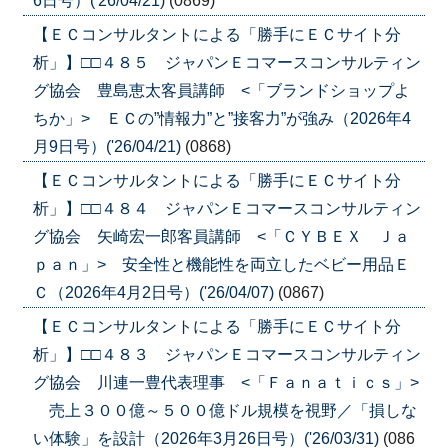
6日号）('26/04/21)
(0869)
【ＥＣコンサルタントによる「勝手にＥＣサイト分
析」】□□４８５ ジャパンＥコマースコンサルティン
グ協会 豊島恵太客員講師 <「ブランドショップよ
ちか」> ＥＣの”情報力”と”接客力”が強み（2026年4
月9日号）('26/04/21)
(0868)
【ＥＣコンサルタントによる「勝手にＥＣサイト分
析」】□□４８４ ジャパンＥコマースコンサルティン
グ協会 矢崎宏一郎客員講師 <「ＣＹＢＥＸ Ｊａ
ｐａｎ」> 安全性と機能性を両立したベビー用品Ｅ
Ｃ（2026年4月2日号）('26/04/07)
(0867)
【ＥＣコンサルタントによる「勝手にＥＣサイト分
析」】□□４８３ ジャパンＥコマースコンサルティン
グ協会 川連一豊代表理事 <「Ｆａｎａｔｉｃｓ」>
売上３００億～５００億ドル規模を視野／「損しな
い体験」を設計（2026年3月26日号）('26/03/31)
(086