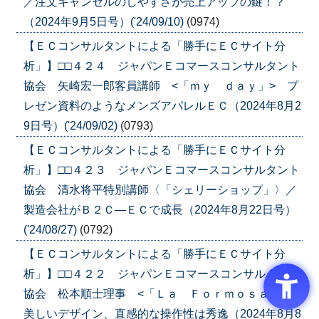
／注文キャンセルのしやすさが売上アップの鍵！？
（2024年9月5日号）('24/09/10)
(0974)
【ＥＣコンサルタントによる「勝手にＥＣサイト分
析」】□□４２４ ジャパンＥコマースコンサルタント
協会 矢崎宏一郎客員講師 <「ｍｙ ｄａｙ」> プ
レゼン資料のようなメンズアパレルＥＣ（2024年8月2
9日号）('24/09/02)
(0793)
【ＥＣコンサルタントによる「勝手にＥＣサイト分
析」】□□４２３ ジャパンＥコマースコンサルタント
協会 清水将平特別講師〈「シェリーショップ」〉／
製造会社がＢ２Ｃ―ＥＣで成長（2024年8月22日号）
('24/08/27)
(0792)
【ＥＣコンサルタントによる「勝手にＥＣサイト分
析」】□□４２２ ジャパンＥコマースコンサルタント
協会 松本順士理事 <「Ｌａ Ｆｏｒｍｏｓａ」>
美しいデザイン、直感的な操作性は秀逸（2024年8月8