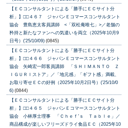
【ＥＣコンサルタントによる「勝手にＥＣサイト分
析」】□□４６７ ジャパンＥコマースコンサルタント
協会 豊島恵太客員講師 <「双松庵唯七」>／老舗の
矜持と新たなファンへの気遣いを両立（2025年10月9
日号）('25/10/09)
(0845)
【ＥＣコンサルタントによる「勝手にＥＣサイト分
析」】□□４６６ ジャパンＥコマースコンサルタント
協会 矢崎宏一郎客員講師 「ＳＨＩＭＡＮＴＯ Ｚ
ＩＧＵＲＩストア」／「地元感」「ギフト感」満載、
お取り寄せＥＣの好例（2025年10月2日号）('25/10/0
6)
(0844)
【ＥＣコンサルタントによる「勝手にＥＣサイト分
析」】□□４６５ ジャパンＥコマースコンサルタント
協会 小林厚士理事 「Ｃｈｅｆ’ｓ Ｔａｂｌｅ」／
商品構成が楽しいフリーズドライ食品ＥＣ（2025年10