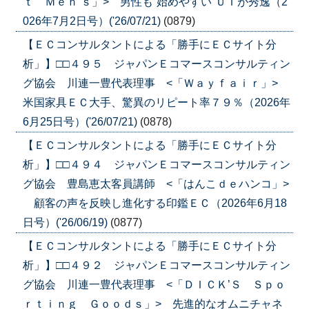
ｔ Ｍｅｎ’ｓ」> 男性も”始めやすい”ＵＩが秀逸（2
026年7月2日号）('26/07/21)
(0879)
【ＥＣコンサルタントによる「勝手にＥＣサイト分
析」】□□４９５ ジャパンＥコマースコンサルティン
グ協会 川連一豊代表理事 <「Ｗａｙｆａｉｒ」>
米国家具ＥＣ大手、驚異のリピート率７９％（2026年
6月25日号）('26/07/21)
(0878)
【ＥＣコンサルタントによる「勝手にＥＣサイト分
析」】□□４９４ ジャパンＥコマースコンサルティン
グ協会 豊島恵太客員講師 <「はんこｄｅハンコ」>
顧客の声を反映し進化する印鑑ＥＣ（2026年6月18
日号）('26/06/19)
(0877)
【ＥＣコンサルタントによる「勝手にＥＣサイト分
析」】□□４９２ ジャパンＥコマースコンサルティン
グ協会 川連一豊代表理事 <「ＤＩＣＫ’Ｓ Ｓｐｏ
ｒｔｉｎｇ Ｇｏｏｄｓ」> 先進的なオムニチャネ