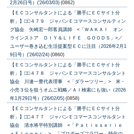
2月26日号）('26/03/03)
(0862)
【ＥＣコンサルタントによる「勝手にＥＣサイト分
析」】□□４７９ ジャパンＥコマースコンサルティン
グ協会 矢崎宏一郎客員講師 <「ＷＡＫＡＩ オン
ラインストア ＤＩＹ＆ＬＩＦＥ ＧＯＯＤＳ」>／
ユーザー巻き込む生活提案型ＥＣに注目（2026年2月1
9日号）('26/02/24)
(0860)
【ＥＣコンサルタントによる「勝手にＥＣサイト分
析」】□□４７８ ジャパンＥコマースコンサルタント
協会 川連一豊代表理事 <「ダラーツリー」> 米・
小売３位を狙うオムニ戦略／ＡＩ検索にも強い（2026
年1月29日号）('26/02/05)
(0858)
【ＥＣコンサルタントによる「勝手にＥＣサイト分
析」】□□４７７ ジャパンＥコマースコンサルタント
協会 清水将平特別講師 <「Ｐａｔｉｓｓｅｒｉｅ
＋Ｆｌｏｗｅｒ」> 「プロポーズフラワー」特化の