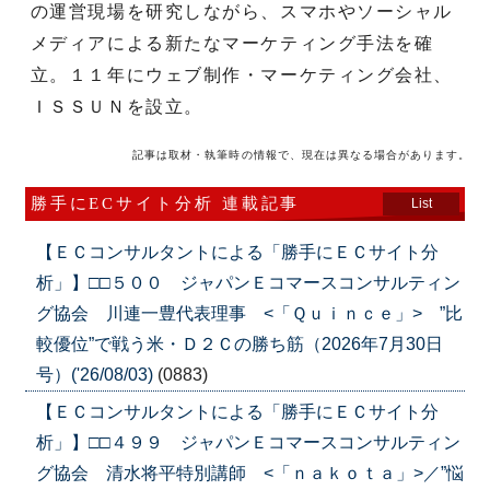
の運営現場を研究しながら、スマホやソーシャル
メディアによる新たなマーケティング手法を確
立。１１年にウェブ制作・マーケティング会社、
ＩＳＳＵＮを設立。
記事は取材・執筆時の情報で、現在は異なる場合があります。
勝手にECサイト分析 連載記事
List
【ＥＣコンサルタントによる「勝手にＥＣサイト分
析」】□□５００ ジャパンＥコマースコンサルティン
グ協会 川連一豊代表理事 <「Ｑｕｉｎｃｅ」> ”比
較優位”で戦う米・Ｄ２Ｃの勝ち筋（2026年7月30日
号）('26/08/03)
(0883)
【ＥＣコンサルタントによる「勝手にＥＣサイト分
析」】□□４９９ ジャパンＥコマースコンサルティン
グ協会 清水将平特別講師 <「ｎａｋｏｔａ」>／”悩