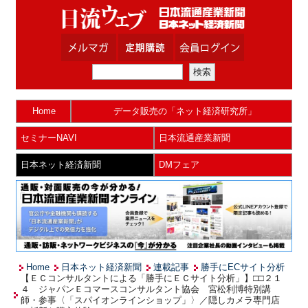
Home
データ販売の「ネット経済研究所」
セミナーNAVI
日本流通産業新聞
日本ネット経済新聞
DMフェア
Home
日本ネット経済新聞
連載記事
勝手にECサイト分析
【ＥＣコンサルタントによる「勝手にＥＣサイト分析」】□□２１
４ ジャパンＥコマースコンサルタント協会 宮松利博特別講
師・参事〈「スパイオンラインショップ」〉／隠しカメラ専門店