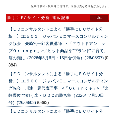
記事は取材・執筆時の情報で、現在は異なる場合があります。
勝手にECサイト分析 連載記事
List
【ＥＣコンサルタントによる「勝手にＥＣサイト分
析」】□□５０１ ジャパンＥコマースコンサルティン
グ協会 矢崎宏一郎客員講師 <「アウトドアショッ
プＯｒａｎｇｅ」>／ヒット商品を”ブランド”に育て、
店の顔に（2026年8月6日・13日合併号）('26/08/07)
(0
884)
【ＥＣコンサルタントによる「勝手にＥＣサイト分
析」】□□５００ ジャパンＥコマースコンサルティン
グ協会 川連一豊代表理事 <「Ｑｕｉｎｃｅ」> ”比
較優位”で戦う米・Ｄ２Ｃの勝ち筋（2026年7月30日
号）('26/08/03)
(0883)
【ＥＣコンサルタントによる「勝手にＥＣサイト分