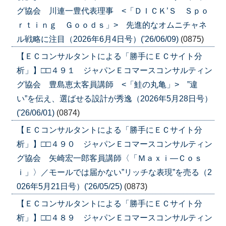
グ協会 川連一豊代表理事 <「ＤＩＣＫ’Ｓ Ｓｐｏ
ｒｔｉｎｇ Ｇｏｏｄｓ」> 先進的なオムニチャネ
ル戦略に注目（2026年6月4日号）('26/06/09)
(0875)
【ＥＣコンサルタントによる「勝手にＥＣサイト分
析」】□□４９１ ジャパンＥコマースコンサルティン
グ協会 豊島恵太客員講師 <「鮭の丸亀」> ”違
い”を伝え、選ばせる設計が秀逸（2026年5月28日号）
('26/06/01)
(0874)
【ＥＣコンサルタントによる「勝手にＥＣサイト分
析」】□□４９０ ジャパンＥコマースコンサルティン
グ協会 矢崎宏一郎客員講師〈「Ｍａｘｉ―Ｃｏｓ
ｉ」〉／モールでは届かない”リッチな表現”を売る（2
026年5月21日号）('26/05/25)
(0873)
【ＥＣコンサルタントによる「勝手にＥＣサイト分
析」】□□４８９ ジャパンＥコマースコンサルティン