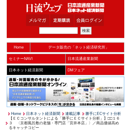
Home
データ販売の「ネット経済研究所」
セミナーNAVI
日本流通産業新聞
日本ネット経済新聞
DMフェア
Home
日本ネット経済新聞
連載記事
勝手にECサイト分析
【ＥＣコンサルタントによる「勝手にＥＣサイト分析」】□□１６
３ 〈京都風呂敷の老舗・専門店「宮井本店」〉／商品価値高め
るキャッチコピー