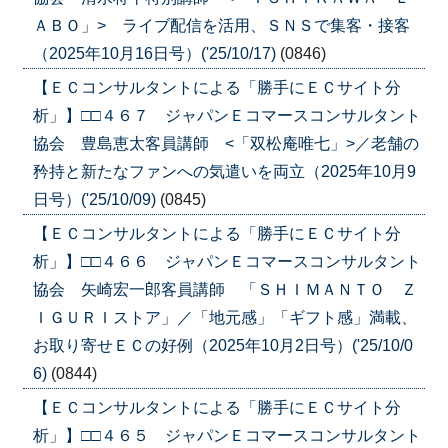
ＡＢＯ」> ライブ配信を活用、ＳＮＳで集客・接客
（2025年10月16日号）('25/10/17)
(0846)
【ＥＣコンサルタントによる「勝手にＥＣサイト分
析」】□□４６７ ジャパンＥコマースコンサルタント
協会 豊島恵太客員講師 <「双松庵唯七」>／老舗の
矜持と新たなファンへの気遣いを両立（2025年10月9
日号）('25/10/09)
(0845)
【ＥＣコンサルタントによる「勝手にＥＣサイト分
析」】□□４６６ ジャパンＥコマースコンサルタント
協会 矢崎宏一郎客員講師 「ＳＨＩＭＡＮＴＯ Ｚ
ＩＧＵＲＩストア」／「地元感」「ギフト感」満載、
お取り寄せＥＣの好例（2025年10月2日号）('25/10/0
6)
(0844)
【ＥＣコンサルタントによる「勝手にＥＣサイト分
析」】□□４６５ ジャパンＥコマースコンサルタント