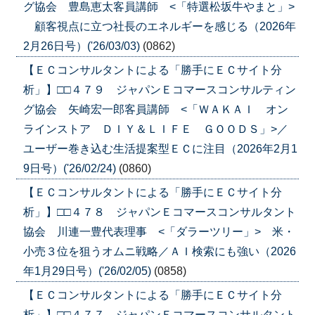
グ協会 豊島恵太客員講師 <「特選松坂牛やまと」>
顧客視点に立つ社長のエネルギーを感じる（2026年
2月26日号）('26/03/03)
(0862)
【ＥＣコンサルタントによる「勝手にＥＣサイト分
析」】□□４７９ ジャパンＥコマースコンサルティン
グ協会 矢崎宏一郎客員講師 <「ＷＡＫＡＩ オン
ラインストア ＤＩＹ＆ＬＩＦＥ ＧＯＯＤＳ」>／
ユーザー巻き込む生活提案型ＥＣに注目（2026年2月1
9日号）('26/02/24)
(0860)
【ＥＣコンサルタントによる「勝手にＥＣサイト分
析」】□□４７８ ジャパンＥコマースコンサルタント
協会 川連一豊代表理事 <「ダラーツリー」> 米・
小売３位を狙うオムニ戦略／ＡＩ検索にも強い（2026
年1月29日号）('26/02/05)
(0858)
【ＥＣコンサルタントによる「勝手にＥＣサイト分
析」】□□４７７ ジャパンＥコマースコンサルタント