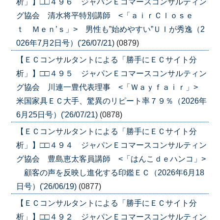
析」】□□４９６ ジャパンＥコマースコンサルティン
グ協会 清水将平特別講師 <「ａｉｒＣｌｏｓｅ
ｔ Ｍｅｎ’ｓ」> 男性も”始めやすい”ＵＩが秀逸（2
026年7月2日号）('26/07/21)
(0879)
【ＥＣコンサルタントによる「勝手にＥＣサイト分
析」】□□４９５ ジャパンＥコマースコンサルティン
グ協会 川連一豊代表理事 <「Ｗａｙｆａｉｒ」>
米国家具ＥＣ大手、驚異のリピート率７９％（2026年
6月25日号）('26/07/21)
(0878)
【ＥＣコンサルタントによる「勝手にＥＣサイト分
析」】□□４９４ ジャパンＥコマースコンサルティン
グ協会 豊島恵太客員講師 <「はんこｄｅハンコ」>
顧客の声を反映し進化する印鑑ＥＣ（2026年6月18
日号）('26/06/19)
(0877)
【ＥＣコンサルタントによる「勝手にＥＣサイト分
析」】□□４９２ ジャパンＥコマースコンサルティン