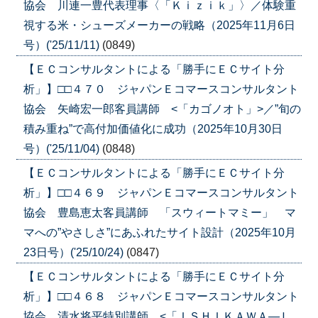
協会 川連一豊代表理事〈「Ｋｉｚｉｋ」〉／体験重
視する米・シューズメーカーの戦略（2025年11月6日
号）('25/11/11)
(0849)
【ＥＣコンサルタントによる「勝手にＥＣサイト分
析」】□□４７０ ジャパンＥコマースコンサルタント
協会 矢崎宏一郎客員講師 <「カゴノオト」>／”旬の
積み重ね”で高付加価値化に成功（2025年10月30日
号）('25/11/04)
(0848)
【ＥＣコンサルタントによる「勝手にＥＣサイト分
析」】□□４６９ ジャパンＥコマースコンサルタント
協会 豊島恵太客員講師 「スウィートマミー」 マ
マへの”やさしさ”にあふれたサイト設計（2025年10月
23日号）('25/10/24)
(0847)
【ＥＣコンサルタントによる「勝手にＥＣサイト分
析」】□□４６８ ジャパンＥコマースコンサルタント
協会 清水将平特別講師 <「ＩＳＨＩＫＡＷＡ―Ｌ