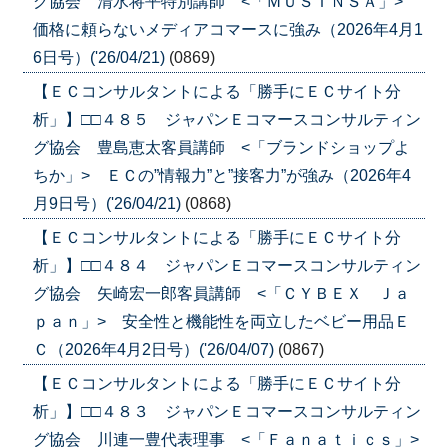
グ協会 清水将平特別講師 <「ＭＵＳＩＮＳＡ」>
価格に頼らないメディアコマースに強み（2026年4月1
6日号）('26/04/21)
(0869)
【ＥＣコンサルタントによる「勝手にＥＣサイト分
析」】□□４８５ ジャパンＥコマースコンサルティン
グ協会 豊島恵太客員講師 <「ブランドショップよ
ちか」> ＥＣの”情報力”と”接客力”が強み（2026年4
月9日号）('26/04/21)
(0868)
【ＥＣコンサルタントによる「勝手にＥＣサイト分
析」】□□４８４ ジャパンＥコマースコンサルティン
グ協会 矢崎宏一郎客員講師 <「ＣＹＢＥＸ Ｊａ
ｐａｎ」> 安全性と機能性を両立したベビー用品Ｅ
Ｃ（2026年4月2日号）('26/04/07)
(0867)
【ＥＣコンサルタントによる「勝手にＥＣサイト分
析」】□□４８３ ジャパンＥコマースコンサルティン
グ協会 川連一豊代表理事 <「Ｆａｎａｔｉｃｓ」>