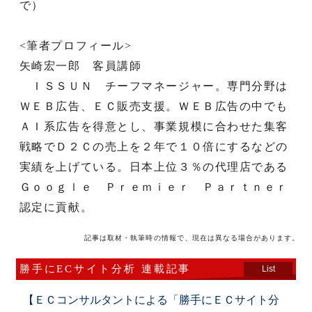
で）
<筆者プロフィール>
矢崎宏一郎 客員講師
ＩＳＳＵＮ チーフマネージャー。専門分野は
ＷＥＢ広告、ＥＣ販売支援。ＷＥＢ広告の中でも
ＡＩ系広告を得意とし、事業規模に合わせた集客
戦略でＤ２Ｃの売上を２年で１０倍にするなどの
実績を上げている。日本上位３％の代理店である
Ｇｏｏｇｌｅ Ｐｒｅｍｉｅｒ Ｐａｒｔｎｅｒ
認定に貢献。
記事は取材・執筆時の情報で、現在は異なる場合があります。
勝手にECサイト分析 連載記事
List
【ＥＣコンサルタントによる「勝手にＥＣサイト分