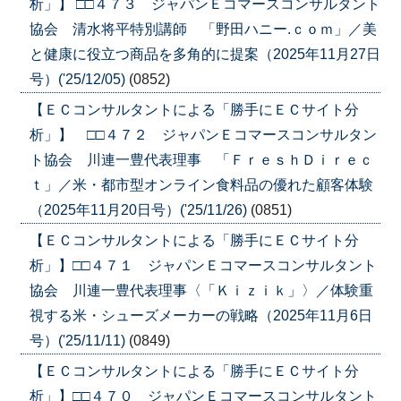
析」】 □□４７３ ジャパンＥコマースコンサルタント
協会 清水将平特別講師 「野田ハニー.ｃｏｍ」／美
と健康に役立つ商品を多角的に提案（2025年11月27日
号）('25/12/05)
(0852)
【ＥＣコンサルタントによる「勝手にＥＣサイト分
析」】 □□４７２ ジャパンＥコマースコンサルタン
ト協会 川連一豊代表理事 「ＦｒｅｓｈＤｉｒｅｃ
ｔ」／米・都市型オンライン食料品の優れた顧客体験
（2025年11月20日号）('25/11/26)
(0851)
【ＥＣコンサルタントによる「勝手にＥＣサイト分
析」】□□４７１ ジャパンＥコマースコンサルタント
協会 川連一豊代表理事〈「Ｋｉｚｉｋ」〉／体験重
視する米・シューズメーカーの戦略（2025年11月6日
号）('25/11/11)
(0849)
【ＥＣコンサルタントによる「勝手にＥＣサイト分
析」】□□４７０ ジャパンＥコマースコンサルタント