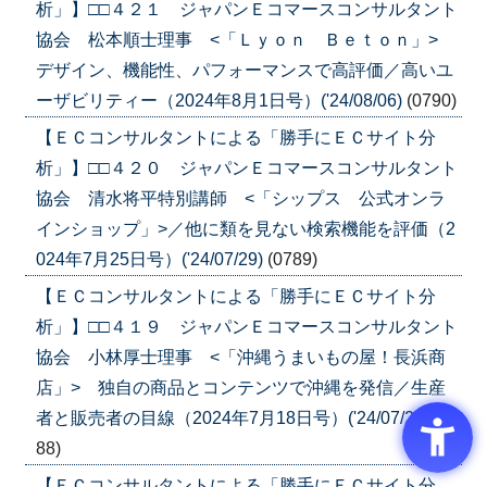
析」】□□４２１ ジャパンＥコマースコンサルタント
協会 松本順士理事 <「Ｌｙｏｎ Ｂｅｔｏｎ」>
デザイン、機能性、パフォーマンスで高評価／高いユ
ーザビリティー（2024年8月1日号）('24/08/06)
(0790)
【ＥＣコンサルタントによる「勝手にＥＣサイト分
析」】□□４２０ ジャパンＥコマースコンサルタント
協会 清水将平特別講師 <「シップス 公式オンラ
インショップ」>／他に類を見ない検索機能を評価（2
024年7月25日号）('24/07/29)
(0789)
【ＥＣコンサルタントによる「勝手にＥＣサイト分
析」】□□４１９ ジャパンＥコマースコンサルタント
協会 小林厚士理事 <「沖縄うまいもの屋！長浜商
店」> 独自の商品とコンテンツで沖縄を発信／生産
者と販売者の目線（2024年7月18日号）('24/07/23)
(07
88)
【ＥＣコンサルタントによる「勝手にＥＣサイト分