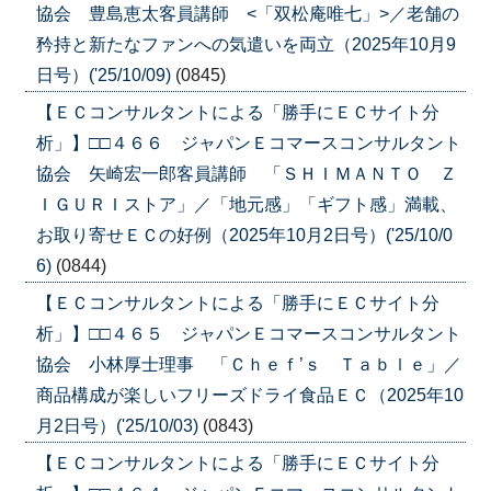
協会 豊島恵太客員講師 <「双松庵唯七」>／老舗の
矜持と新たなファンへの気遣いを両立（2025年10月9
日号）('25/10/09)
(0845)
【ＥＣコンサルタントによる「勝手にＥＣサイト分
析」】□□４６６ ジャパンＥコマースコンサルタント
協会 矢崎宏一郎客員講師 「ＳＨＩＭＡＮＴＯ Ｚ
ＩＧＵＲＩストア」／「地元感」「ギフト感」満載、
お取り寄せＥＣの好例（2025年10月2日号）('25/10/0
6)
(0844)
【ＥＣコンサルタントによる「勝手にＥＣサイト分
析」】□□４６５ ジャパンＥコマースコンサルタント
協会 小林厚士理事 「Ｃｈｅｆ’ｓ Ｔａｂｌｅ」／
商品構成が楽しいフリーズドライ食品ＥＣ（2025年10
月2日号）('25/10/03)
(0843)
【ＥＣコンサルタントによる「勝手にＥＣサイト分