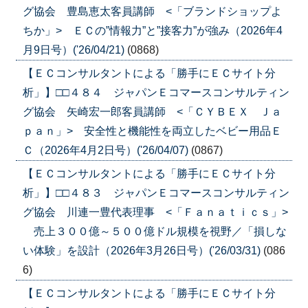
グ協会 豊島恵太客員講師 <「ブランドショップよ
ちか」> ＥＣの”情報力”と”接客力”が強み（2026年4
月9日号）('26/04/21)
(0868)
【ＥＣコンサルタントによる「勝手にＥＣサイト分
析」】□□４８４ ジャパンＥコマースコンサルティン
グ協会 矢崎宏一郎客員講師 <「ＣＹＢＥＸ Ｊａ
ｐａｎ」> 安全性と機能性を両立したベビー用品Ｅ
Ｃ（2026年4月2日号）('26/04/07)
(0867)
【ＥＣコンサルタントによる「勝手にＥＣサイト分
析」】□□４８３ ジャパンＥコマースコンサルティン
グ協会 川連一豊代表理事 <「Ｆａｎａｔｉｃｓ」>
売上３００億～５００億ドル規模を視野／「損しな
い体験」を設計（2026年3月26日号）('26/03/31)
(086
6)
【ＥＣコンサルタントによる「勝手にＥＣサイト分