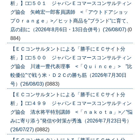
析」】□□５０１ ジャパンＥコマースコンサルティン
グ協会 矢崎宏一郎客員講師 <「アウトドアショッ
プＯｒａｎｇｅ」>／ヒット商品を”ブランド”に育て、
店の顔に（2026年8月6日・13日合併号）('26/08/07)
(0
884)
【ＥＣコンサルタントによる「勝手にＥＣサイト分
析」】□□５００ ジャパンＥコマースコンサルティン
グ協会 川連一豊代表理事 <「Ｑｕｉｎｃｅ」> ”比
較優位”で戦う米・Ｄ２Ｃの勝ち筋（2026年7月30日
号）('26/08/03)
(0883)
【ＥＣコンサルタントによる「勝手にＥＣサイト分
析」】□□４９９ ジャパンＥコマースコンサルティン
グ協会 清水将平特別講師 <「ｎａｋｏｔａ」>／”悩
みに寄り添う”発信や対策が秀逸（2026年7月23日号）
('26/07/27)
(0882)