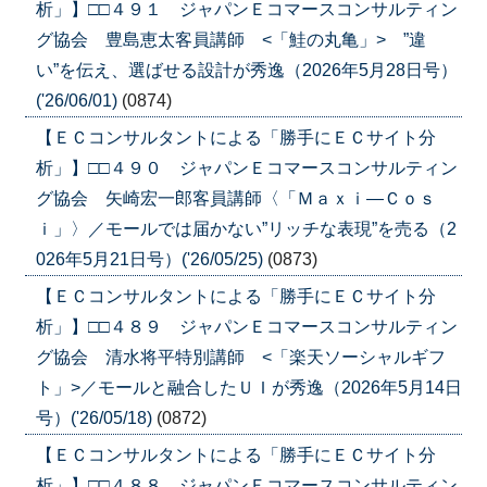
析」】□□４９１ ジャパンＥコマースコンサルティン
グ協会 豊島恵太客員講師 <「鮭の丸亀」> ”違
い”を伝え、選ばせる設計が秀逸（2026年5月28日号）
('26/06/01)
(0874)
【ＥＣコンサルタントによる「勝手にＥＣサイト分
析」】□□４９０ ジャパンＥコマースコンサルティン
グ協会 矢崎宏一郎客員講師〈「Ｍａｘｉ―Ｃｏｓ
ｉ」〉／モールでは届かない”リッチな表現”を売る（2
026年5月21日号）('26/05/25)
(0873)
【ＥＣコンサルタントによる「勝手にＥＣサイト分
析」】□□４８９ ジャパンＥコマースコンサルティン
グ協会 清水将平特別講師 <「楽天ソーシャルギフ
ト」>／モールと融合したＵＩが秀逸（2026年5月14日
号）('26/05/18)
(0872)
【ＥＣコンサルタントによる「勝手にＥＣサイト分
析」】□□４８８ ジャパンＥコマースコンサルティン