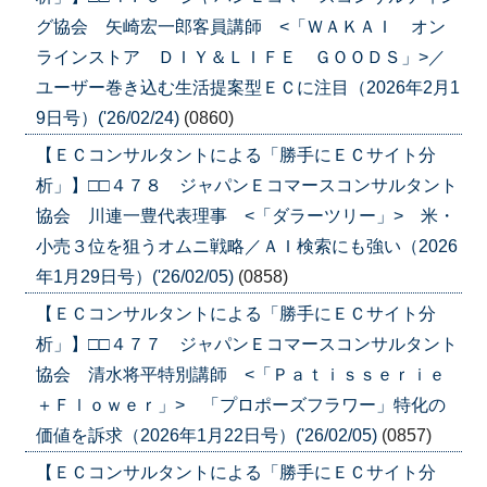
グ協会 矢崎宏一郎客員講師 <「ＷＡＫＡＩ オン
ラインストア ＤＩＹ＆ＬＩＦＥ ＧＯＯＤＳ」>／
ユーザー巻き込む生活提案型ＥＣに注目（2026年2月1
9日号）('26/02/24)
(0860)
【ＥＣコンサルタントによる「勝手にＥＣサイト分
析」】□□４７８ ジャパンＥコマースコンサルタント
協会 川連一豊代表理事 <「ダラーツリー」> 米・
小売３位を狙うオムニ戦略／ＡＩ検索にも強い（2026
年1月29日号）('26/02/05)
(0858)
【ＥＣコンサルタントによる「勝手にＥＣサイト分
析」】□□４７７ ジャパンＥコマースコンサルタント
協会 清水将平特別講師 <「Ｐａｔｉｓｓｅｒｉｅ
＋Ｆｌｏｗｅｒ」> 「プロポーズフラワー」特化の
価値を訴求（2026年1月22日号）('26/02/05)
(0857)
【ＥＣコンサルタントによる「勝手にＥＣサイト分