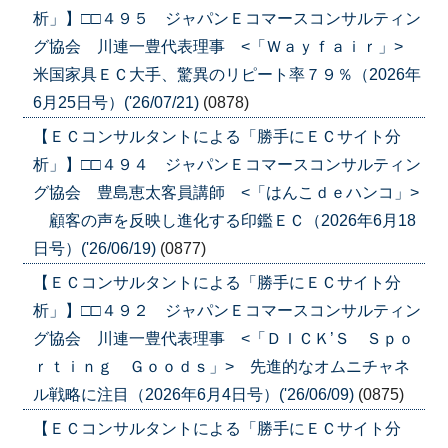
析」】□□４９５ ジャパンＥコマースコンサルティン
グ協会 川連一豊代表理事 <「Ｗａｙｆａｉｒ」>
米国家具ＥＣ大手、驚異のリピート率７９％（2026年
6月25日号）('26/07/21)
(0878)
【ＥＣコンサルタントによる「勝手にＥＣサイト分
析」】□□４９４ ジャパンＥコマースコンサルティン
グ協会 豊島恵太客員講師 <「はんこｄｅハンコ」>
顧客の声を反映し進化する印鑑ＥＣ（2026年6月18
日号）('26/06/19)
(0877)
【ＥＣコンサルタントによる「勝手にＥＣサイト分
析」】□□４９２ ジャパンＥコマースコンサルティン
グ協会 川連一豊代表理事 <「ＤＩＣＫ’Ｓ Ｓｐｏ
ｒｔｉｎｇ Ｇｏｏｄｓ」> 先進的なオムニチャネ
ル戦略に注目（2026年6月4日号）('26/06/09)
(0875)
【ＥＣコンサルタントによる「勝手にＥＣサイト分