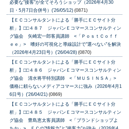
必要な”接客”が全てそろうショップ（2026年4月30
日・5月7日合併号）('26/05/12)
(0871)
【ＥＣコンサルタントによる「勝手にＥＣサイト分
析」】□□４８７ ジャパンＥコマースコンサルティン
グ協会 矢崎宏一郎客員講師 <「ＰｏｓｔＣｏｆｆ
ｅｅ」> 嗜好の可視化と導線設計で”選べない”を解決
（2026年4月23日号）('26/04/28)
(0870)
【ＥＣコンサルタントによる「勝手にＥＣサイト分
析」】□□４８６ ジャパンＥコマースコンサルティン
グ協会 清水将平特別講師 <「ＭＵＳＩＮＳＡ」>
価格に頼らないメディアコマースに強み（2026年4月1
6日号）('26/04/21)
(0869)
【ＥＣコンサルタントによる「勝手にＥＣサイト分
析」】□□４８５ ジャパンＥコマースコンサルティン
グ協会 豊島恵太客員講師 <「ブランドショップよ
ちか」> ＥＣの”情報力”と”接客力”が強み（2026年4