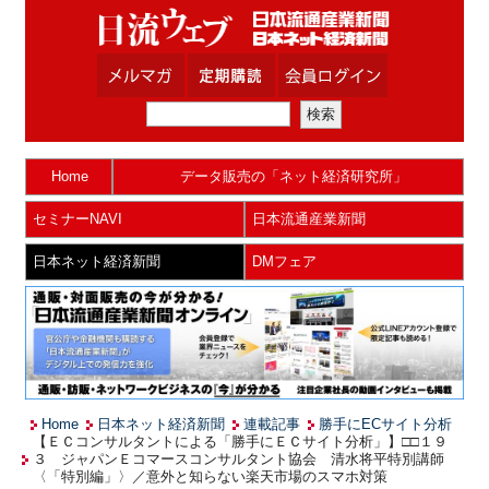
Home
データ販売の「ネット経済研究所」
セミナーNAVI
日本流通産業新聞
日本ネット経済新聞
DMフェア
Home
日本ネット経済新聞
連載記事
勝手にECサイト分析
【ＥＣコンサルタントによる「勝手にＥＣサイト分析」】□□１９
３ ジャパンＥコマースコンサルタント協会 清水将平特別講師
〈「特別編」〉／意外と知らない楽天市場のスマホ対策