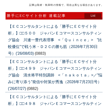
記事は取材・執筆時の情報で、現在は異なる場合があります。
勝手にECサイト分析 連載記事
List
【ＥＣコンサルタントによる「勝手にＥＣサイト分
析」】□□５００ ジャパンＥコマースコンサルティン
グ協会 川連一豊代表理事 <「Ｑｕｉｎｃｅ」> ”比
較優位”で戦う米・Ｄ２Ｃの勝ち筋（2026年7月30日
号）('26/08/03)
(0883)
【ＥＣコンサルタントによる「勝手にＥＣサイト分
析」】□□４９９ ジャパンＥコマースコンサルティン
グ協会 清水将平特別講師 <「ｎａｋｏｔａ」>／”悩
みに寄り添う”発信や対策が秀逸（2026年7月23日号）
('26/07/27)
(0882)
【ＥＣコンサルタントによる「勝手にＥＣサイト分
析」】□□４９８ ジャパンＥコマースコンサルティン