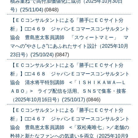
積み重ね”で高付加価値化に成功（2025年10月30日
号）('25/11/04)
(0848)
【ＥＣコンサルタントによる「勝手にＥＣサイト分
析」】□□４６９ ジャパンＥコマースコンサルタント
協会 豊島恵太客員講師 「スウィートマミー」 マ
マへの”やさしさ”にあふれたサイト設計（2025年10月
23日号）('25/10/24)
(0847)
【ＥＣコンサルタントによる「勝手にＥＣサイト分
析」】□□４６８ ジャパンＥコマースコンサルタント
協会 清水将平特別講師 <「ＩＳＨＩＫＡＷＡ―Ｌ
ＡＢＯ」> ライブ配信を活用、ＳＮＳで集客・接客
（2025年10月16日号）('25/10/17)
(0846)
【ＥＣコンサルタントによる「勝手にＥＣサイト分
析」】□□４６７ ジャパンＥコマースコンサルタント
協会 豊島恵太客員講師 <「双松庵唯七」>／老舗の
矜持と新たなファンへの気遣いを両立（2025年10月9