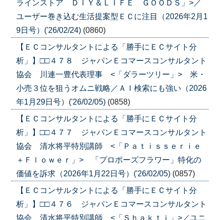
ラインストア ＤＩＹ＆ＬＩＦＥ ＧＯＯＤＳ」>／
ユーザー巻き込む生活提案型ＥＣに注目（2026年2月1
9日号）('26/02/24)
(0860)
【ＥＣコンサルタントによる「勝手にＥＣサイト分
析」】□□４７８ ジャパンＥコマースコンサルタント
協会 川連一豊代表理事 <「ダラーツリー」> 米・
小売３位を狙うオムニ戦略／ＡＩ検索にも強い（2026
年1月29日号）('26/02/05)
(0858)
【ＥＣコンサルタントによる「勝手にＥＣサイト分
析」】□□４７７ ジャパンＥコマースコンサルタント
協会 清水将平特別講師 <「Ｐａｔｉｓｓｅｒｉｅ
＋Ｆｌｏｗｅｒ」> 「プロポーズフラワー」特化の
価値を訴求（2026年1月22日号）('26/02/05)
(0857)
【ＥＣコンサルタントによる「勝手にＥＣサイト分
析」】□□４７６ ジャパンＥコマースコンサルタント
協会 清水将平特別講師 <「Ｓｈａｋｔｉ」>／ユニ