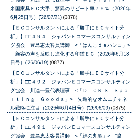
米国家具ＥＣ大手、驚異のリピート率７９％（2026年
6月25日号）('26/07/21)
(0878)
【ＥＣコンサルタントによる「勝手にＥＣサイト分
析」】□□４９４ ジャパンＥコマースコンサルティン
グ協会 豊島恵太客員講師 <「はんこｄｅハンコ」>
顧客の声を反映し進化する印鑑ＥＣ（2026年6月18
日号）('26/06/19)
(0877)
【ＥＣコンサルタントによる「勝手にＥＣサイト分
析」】□□４９２ ジャパンＥコマースコンサルティン
グ協会 川連一豊代表理事 <「ＤＩＣＫ’Ｓ Ｓｐｏ
ｒｔｉｎｇ Ｇｏｏｄｓ」> 先進的なオムニチャネ
ル戦略に注目（2026年6月4日号）('26/06/09)
(0875)
【ＥＣコンサルタントによる「勝手にＥＣサイト分
析」】□□４９１ ジャパンＥコマースコンサルティン
グ協会 豊島恵太客員講師 <「鮭の丸亀」> ”違