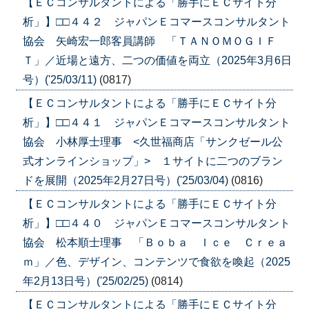
【ＥＣコンサルタントによる「勝手にＥＣサイト分
析」】□□４４２ ジャパンＥコマースコンサルタント
協会 矢崎宏一郎客員講師 「ＴＡＮＯＭＯＧＩＦ
Ｔ」／近場と遠方、二つの価値を両立（2025年3月6日
号）('25/03/11)
(0817)
【ＥＣコンサルタントによる「勝手にＥＣサイト分
析」】□□４４１ ジャパンＥコマースコンサルタント
協会 小林厚士理事 <久世福商店「サンクゼール公
式オンラインショップ」> １サイトに二つのブラン
ドを展開（2025年2月27日号）('25/03/04)
(0816)
【ＥＣコンサルタントによる「勝手にＥＣサイト分
析」】□□４４０ ジャパンＥコマースコンサルタント
協会 松本順士理事 「Ｂｏｂａ Ｉｃｅ Ｃｒｅａ
ｍ」／色、デザイン、コンテンツで食欲を喚起（2025
年2月13日号）('25/02/25)
(0814)
【ＥＣコンサルタントによる「勝手にＥＣサイト分