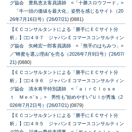
グ協会 豊島恵太客員講師 <「十勝スロウフード」>
「牛一頭の価値を最大化」姿勢を感じるサイト（20
26年7月16日号）('26/07/21)
(0881)
【ＥＣコンサルタントによる「勝手にＥＣサイト分
析」】□□４９７ ジャパンＥコマースコンサルティン
グ協会 矢崎宏一郎客員講師 <「熊手のはちみつ」>
／”蜂蜜を選ぶ理由”を売る（2026年7月9日号）('26/07/
21)
(0880)
【ＥＣコンサルタントによる「勝手にＥＣサイト分
析」】□□４９６ ジャパンＥコマースコンサルティン
グ協会 清水将平特別講師 <「ａｉｒＣｌｏｓｅ
ｔ Ｍｅｎ’ｓ」> 男性も”始めやすい”ＵＩが秀逸（2
026年7月2日号）('26/07/21)
(0879)
【ＥＣコンサルタントによる「勝手にＥＣサイト分
析」】□□４９５ ジャパンＥコマースコンサルティン
グ協会 川連一豊代表理事 <「Ｗａｙｆａｉｒ」>